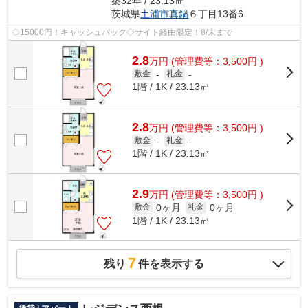
築32年 / 23.13㎡
茨城県
土浦市
真鍋
６丁目13番6
◇15000円！キャッシュバック◇サイト経由限定！8/末まで
2.8
万
円
(管理費等：3,500円 )
敷金
-
礼金
-
1階 / 1K / 23.13㎡
2.8
万
円
(管理費等：3,500円 )
敷金
-
礼金
-
1階 / 1K / 23.13㎡
2.9
万
円
(管理費等：3,500円 )
0ヶ月
0ヶ月
敷金
礼金
1階 / 1K / 23.13㎡
7
残り
件を表示する