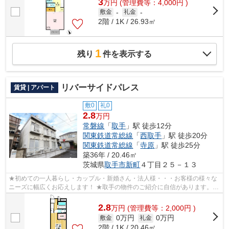
3
万
円
(管理費等：4,000円 )
敷金
-
礼金
-
2階 / 1K / 26.93㎡
1
残り
件を表示する
リバーサイドパレス
賃貸 | アパート
敷0
礼0
2.8
万円
常磐線
「
取手
」駅 徒歩12分
関東鉄道常総線
「
西取手
」駅 徒歩20分
関東鉄道常総線
「
寺原
」駅 徒歩25分
築36年 / 20.46㎡
茨城県
取手市
新町
４丁目２５－１３
★初めての一人暮らし・カップル・新婚さん・法人様・・・お客様の様々な
ニーズに幅広くお応えします！ ★取手の物件のご紹介に自信があります。取
手エリアの最新賃貸情報を幅広く豊富な...
2.8
万
円
(管理費等：2,000円 )
0万円
0万円
敷金
礼金
2階 / 1K / 20.46㎡