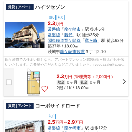
ハイツセゾン
賃貸 | アパート
敷0
礼0
2.3
万円
常磐線
「
龍ケ崎市
」駅 徒歩5分
常磐線
「
藤代
」駅 徒歩35分
関東鉄道竜ケ崎線
「
竜ヶ崎
」駅 徒歩62分
築37年 / 18.00㎡
茨城県
龍ケ崎市
佐貫
３丁目2-10
龍ケ崎市での住まい探しなら、アパートマンション館(株)龍ヶ崎店がお手伝
いいたします。ご要望やこだわりなどございましたら、ryuugasaki@apa-
to.co.jpにてお申し付け下さい。お部屋探...
2.3
万
円
(管理費等：2,000円 )
0ヶ月
0ヶ月
敷金
礼金
2階 / 1K / 18.00㎡
コーポサイドロード
賃貸 | アパート
礼0
2.5
2.9
万円～
万円
常磐線
「
龍ケ崎市
」駅 徒歩12分