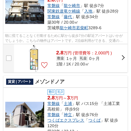
万円
常磐線
「
龍ケ崎市
」駅 徒歩7分
関東鉄道竜ケ崎線
「
入地
」駅 徒歩28分
常磐線
「
藤代
」駅 徒歩34分
築30年 / 20.00㎡
茨城県
龍ケ崎市
若柴町
3289-6
朝に慌てることなく行動するために駅から徒歩7分の駅近アパートはいかが
でしょうか。こちらの物件はアパートです。2沿線利用ができる、交通の便
の良い物件です。アパートマンション館...
2.8
万
円
(管理費等：2,000円 )
1ヶ月
0ヶ月
敷金
礼金
1階 / 1K / 20.00㎡
メゾンドノア
賃貸 | アパート
敷0
礼0
2.8
3
万円～
万円
常磐線
「
土浦
」駅 バス15分 「土浦工業
高校前」 停歩9分
常磐線
「
神立
」駅 徒歩76分
つくばエクスプレス
「
つくば
」駅 徒歩
120分