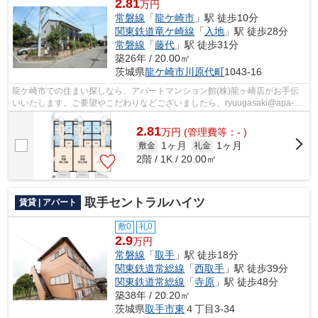
2.81
万円
常磐線
「
龍ケ崎市
」駅 徒歩10分
関東鉄道竜ケ崎線
「
入地
」駅 徒歩28分
常磐線
「
藤代
」駅 徒歩31分
築26年 / 20.00㎡
茨城県
龍ケ崎市
川原代町
1043-16
龍ケ崎市での住まい探しなら、アパートマンション館(株)龍ヶ崎店がお手伝
いいたします。ご要望やこだわりなどございましたら、ryuugasaki@apa-
to.co.jpにてお申し付け下さい。お部屋探...
2.81
万
円
(管理費等：- )
1ヶ月
1ヶ月
敷金
礼金
2階 / 1K / 20.00㎡
取手セントラルハイツ
賃貸 | アパート
敷0
礼0
2.9
万円
常磐線
「
取手
」駅 徒歩18分
関東鉄道常総線
「
西取手
」駅 徒歩39分
関東鉄道常総線
「
寺原
」駅 徒歩48分
築38年 / 20.20㎡
茨城県
取手市
東
４丁目3-34