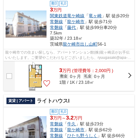
敷0
礼0
3
万円
関東鉄道竜ケ崎線
「
竜ヶ崎
」駅 徒歩20分
常磐線
「
龍ケ崎市
」駅 徒歩71分
常磐線
「
藤代
」駅 徒歩99分車20分
7.5km
築32年 / 23.18㎡
茨城県
龍ケ崎市
出し山町
56-1
龍ケ崎市での住まい探しなら、アパートマンション館(株)龍ヶ崎店がお手伝
いいたします。ご要望やこだわりなどございましたら、ryuugasaki@apa-
to.co.jpにてお申し付け下さい。お部屋探...
3
万
円
(管理費等：2,000円 )
0ヶ月
0ヶ月
敷金
礼金
1階 / 1K / 23.18㎡
ライトハウスI
賃貸 | アパート
敷0
礼0
3
3.2
万円～
万円
常磐線
「
牛久
」駅 徒歩23分
常磐線
「
龍ケ崎市
」駅 徒歩62分
常磐線
「
ひたち野うしく
」駅 徒歩66分