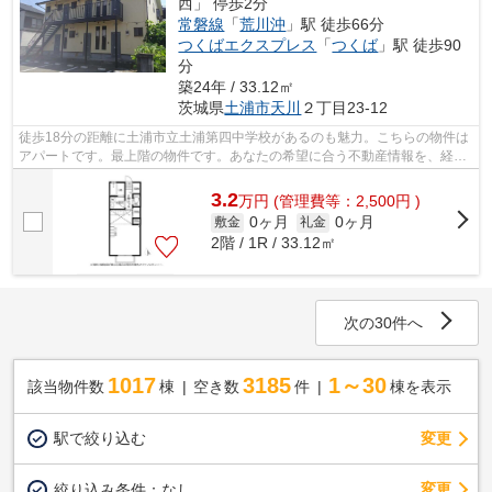
西」 停歩2分
常磐線
「
荒川沖
」駅 徒歩66分
つくばエクスプレス
「
つくば
」駅 徒歩90
分
築24年 / 33.12㎡
茨城県
土浦市
天川
２丁目23-12
徒歩18分の距離に土浦市立土浦第四中学校があるのも魅力。こちらの物件は
アパートです。最上階の物件です。あなたの希望に合う不動産情報を、経験
と知識の豊富なアパートマンション館...
3.2
万
円
(管理費等：2,500円 )
0ヶ月
0ヶ月
敷金
礼金
2階 / 1R / 33.12㎡
次の30件へ
1017
3185
1～30
該当物件数
棟
空き数
件
棟を表示
駅で絞り込む
変更
変更
絞り込み条件：
なし