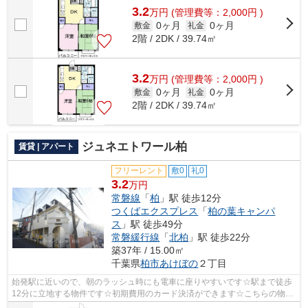
3.2
万
円
(管理費等：2,000円 )
0ヶ月
0ヶ月
敷金
礼金
2階 / 2DK / 39.74㎡
3.2
万
円
(管理費等：2,000円 )
0ヶ月
0ヶ月
敷金
礼金
2階 / 2DK / 39.74㎡
ジュネエトワール柏
賃貸 | アパート
フリーレント
敷0
礼0
3.2
万円
常磐線
「
柏
」駅 徒歩12分
つくばエクスプレス
「
柏の葉キャンパ
ス
」駅 徒歩49分
常磐緩行線
「
北柏
」駅 徒歩22分
築37年 / 15.00㎡
千葉県
柏市
あけぼの
２丁目
始発駅に近いので、朝のラッシュ時にも電車に座りやすいです☆駅まで徒歩
12分に立地する物件です☆初期費用のカード決済ができます☆こちらの物件
はアパートです☆アパートマンション館 ...