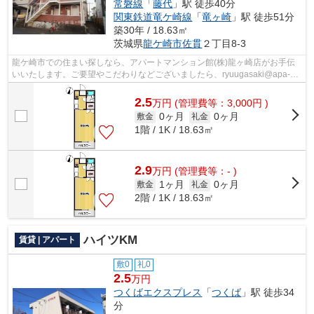
常磐線
「
藤代
」駅 徒歩40分
関東鉄道竜ケ崎線
「
竜ヶ崎
」駅 徒歩51分
築30年 / 18.63㎡
茨城県
龍ケ崎市
佐貫
２丁目8-3
龍ケ崎市での住まい探しなら、アパートマンション館(株)龍ヶ崎店がお手伝
いいたします。ご要望やこだわりなどございましたら、ryuugasaki@apa-
to.co.jpにてお申し付け下さい。お部屋探...
2.5
万
円
(管理費等：3,000円 )
0ヶ月
0ヶ月
敷金
礼金
1階 / 1K / 18.63㎡
2.9
万
円
(管理費等：- )
1ヶ月
0ヶ月
敷金
礼金
2階 / 1K / 18.63㎡
ハイツKM
賃貸 | アパート
敷0
礼0
2.5
万円
つくばエクスプレス
「
つくば
」駅 徒歩34
分