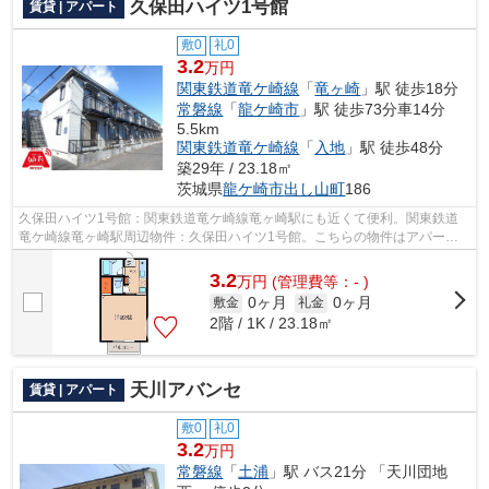
久保田ハイツ1号館
賃貸 | アパート
敷0
礼0
3.2
万円
関東鉄道竜ケ崎線
「
竜ヶ崎
」駅 徒歩18分
常磐線
「
龍ケ崎市
」駅 徒歩73分車14分
5.5km
関東鉄道竜ケ崎線
「
入地
」駅 徒歩48分
築29年 / 23.18㎡
茨城県
龍ケ崎市
出し山町
186
久保田ハイツ1号館：関東鉄道竜ケ崎線竜ヶ崎駅にも近くて便利。関東鉄道
竜ケ崎線竜ヶ崎駅周辺物件：久保田ハイツ1号館。こちらの物件はアパート
です。スタッフ一同、気持ちを込めてお...
3.2
万
円
(管理費等：- )
0ヶ月
0ヶ月
敷金
礼金
2階 / 1K / 23.18㎡
天川アバンセ
賃貸 | アパート
敷0
礼0
3.2
万円
常磐線
「
土浦
」駅 バス21分 「天川団地