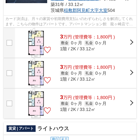
築31年 / 33.12㎡
茨城県
稲敷郡阿見町
大字大室
504
カード決済は、月々の家賃や初期費用支払いのわずらわしさを解消してくれ
ます。こちらの物件はアパートです。アパートマンション館 龍ヶ崎店で
は、様々なニーズに合った物件を豊富に...
3
万
円
(管理費等：1,800円 )
0ヶ月
0ヶ月
敷金
礼金
1階 / 2K / 33.12㎡
3
万
円
(管理費等：1,800円 )
0ヶ月
0ヶ月
敷金
礼金
1階 / 2K / 33.12㎡
3
万
円
(管理費等：1,800円 )
0ヶ月
0ヶ月
敷金
礼金
1階 / 2K / 33.12㎡
ライトハウス
賃貸 | アパート
敷0
礼0