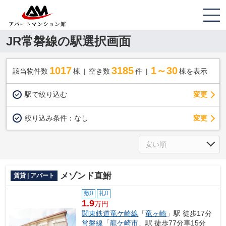
JR常磐線の駅選択画面
1017
3185
1～30
該当物件数
棟
空き数
件
棟を表示
駅で絞り込む
変更
変更
絞り込み条件：
なし
メゾンド直鮒
賃貸 | アパート
敷0
礼0
1.9
万円
関東鉄道竜ケ崎線
「
竜ヶ崎
」駅 徒歩17分
常磐線
「
龍ケ崎市
」駅 徒歩77分車15分