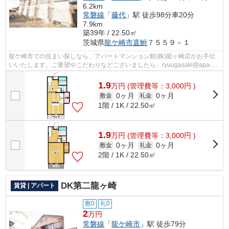
6.2km
常磐線
「
藤代
」駅 徒歩98分車20分
7.9km
築39年 / 22.50㎡
茨城県
龍ケ崎市
直鮒
７５５９－１
龍ケ崎市での住まい探しなら、アパートマンション館(株)龍ヶ崎店がお手伝
いいたします。ご要望やこだわりなどございましたら、ryuugasaki@apa-
to.co.jpにてお申し付け下さい。お部屋探...
1.9
万
円
(管理費等：3,000円 )
0ヶ月
0ヶ月
敷金
礼金
1階 / 1K / 22.50㎡
1.9
万
円
(管理費等：3,000円 )
0ヶ月
0ヶ月
敷金
礼金
2階 / 1K / 22.50㎡
DK第二龍ヶ崎
賃貸 | アパート
敷0
礼0
2
万円
常磐線
「
龍ケ崎市
」駅 徒歩79分