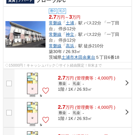
フローラルＣ
賃貸 | アパート
敷0
礼0
2.7
3
万円～
万円
常磐線
「
土浦
」駅 バス22分 「一丁田
台」 停歩12分
常磐線
「
神立
」駅 バス22分 「一丁田
台」 停歩12分
常磐線
「
高浜
」駅 徒歩210分
築30年 / 26.93㎡
茨城県
土浦市
木田余東台
５丁目6番18
◇15000円！キャッシュバック◇サイト経由限定！8/末まで
2.7
万
円
(管理費等：4,000円 )
敷金
-
礼金
-
1階 / 1K / 26.93㎡
2.7
万
円
(管理費等：4,000円 )
敷金
-
礼金
-
1階 / 1K / 26.93㎡