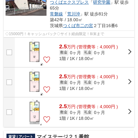
つくばエクスプレス
「
研究学園
」駅 徒歩
65分
常磐線
「
荒川沖
」駅 徒歩81分
築42年 / 18.00㎡
茨城県
つくば市
二の宮
２丁目16番6
◇15000円！キャッシュバック◇サイト経由限定！8/末まで
2.5
万
円
(管理費等：4,000円 )
0ヶ月
0ヶ月
敷金
礼金
1階 / 1K / 18.00㎡
2.5
万
円
(管理費等：4,000円 )
0ヶ月
0ヶ月
敷金
礼金
1階 / 1K / 18.00㎡
2.5
万
円
(管理費等：4,000円 )
0ヶ月
0ヶ月
敷金
礼金
1階 / 1K / 18.00㎡
マイステージ２１番館
賃貸 | アパート