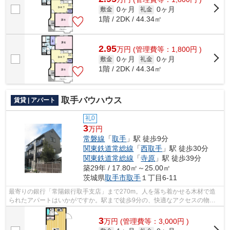
0ヶ月
0ヶ月
敷金
礼金
1階 / 2DK / 44.34㎡
2.95
万
円
(管理費等：1,800円 )
0ヶ月
0ヶ月
敷金
礼金
1階 / 2DK / 44.34㎡
取手バウハウス
賃貸 | アパート
礼0
3
万円
常磐線
「
取手
」駅 徒歩9分
関東鉄道常総線
「
西取手
」駅 徒歩30分
関東鉄道常総線
「
寺原
」駅 徒歩39分
築29年 / 17.80㎡～25.00㎡
茨城県
取手市
取手
１丁目6-11
最寄りの銀行「常陽銀行取手支店」まで270m。人を落ち着かせる木材で造
られたアパートはいかがですか。駅まで徒歩9分の、快適なアクセスの物件
です。住みやすさを考えた、レイアウトの...
3
万
円
(管理費等：3,000円 )