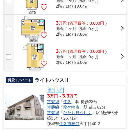
1ヶ月
0ヶ月
敷金
礼金
2階 / 1R / 19.04㎡
3
万
円
(管理費等：3,000円 )
1ヶ月
0ヶ月
敷金
礼金
2階 / 1R / 17.80㎡
3
万
円
(管理費等：3,000円 )
1ヶ月
0ヶ月
敷金
礼金
2階 / 1R / 25.00㎡
ライトハウスⅡ
賃貸 | アパート
敷0
礼0
3
3.3
万円～
万円
常磐線
「
牛久
」駅 徒歩23分
常磐線
「
龍ケ崎市
」駅 徒歩62分
常磐線
「
ひたち野うしく
」駅 徒歩66分
築35年 / 26.71㎡
茨城県
牛久市
神谷
６丁目40-2