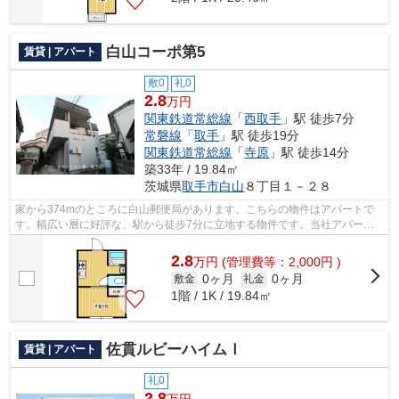
白山コーポ第5
賃貸 | アパート
敷0
礼0
2.8
万円
関東鉄道常総線
「
西取手
」駅 徒歩7分
常磐線
「
取手
」駅 徒歩19分
関東鉄道常総線
「
寺原
」駅 徒歩14分
築33年 / 19.84㎡
茨城県
取手市
白山
８丁目１－２８
家から374mのところに白山郵便局があります。こちらの物件はアパートで
す。幅広い層に好評な、駅から徒歩7分に立地する物件です。当社アパート
マンション館 取手店があなた様にお届け...
2.8
万
円
(管理費等：2,000円 )
0ヶ月
0ヶ月
敷金
礼金
1階 / 1K / 19.84㎡
佐貫ルビーハイムⅠ
賃貸 | アパート
礼0
2.8