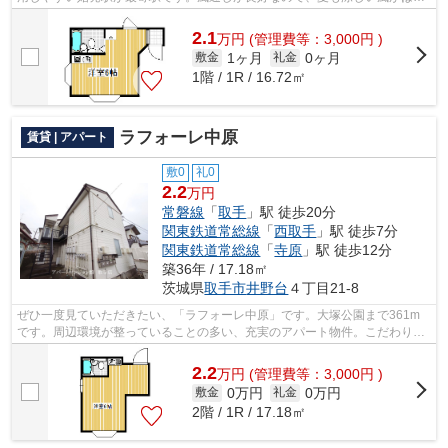
ってきます。満足のいく物件探してい...
2.1
万
円
(管理費等：3,000円 )
1ヶ月
0ヶ月
敷金
礼金
1階 / 1R / 16.72㎡
ラフォーレ中原
賃貸 | アパート
敷0
礼0
2.2
万円
常磐線
「
取手
」駅 徒歩20分
関東鉄道常総線
「
西取手
」駅 徒歩7分
関東鉄道常総線
「
寺原
」駅 徒歩12分
築36年 / 17.18㎡
茨城県
取手市
井野台
４丁目21-8
ぜひ一度見ていただきたい、「ラフォーレ中原」です。大塚公園まで361m
です。周辺環境が整っていることの多い、充実のアパート物件。こだわり条
件、通風良好のシンプルな作りの物件で...
2.2
万
円
(管理費等：3,000円 )
0万円
0万円
敷金
礼金
2階 / 1R / 17.18㎡