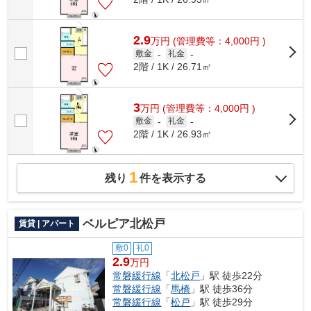
2.9
万
円
(管理費等：4,000円 )
敷金
-
礼金
-
2階 / 1K / 26.71㎡
3
万
円
(管理費等：4,000円 )
敷金
-
礼金
-
2階 / 1K / 26.93㎡
1
残り
件を表示する
ベルピア北松戸
賃貸 | アパート
敷0
礼0
2.9
万円
常磐緩行線
「
北松戸
」駅 徒歩22分
常磐緩行線
「
馬橋
」駅 徒歩36分
常磐緩行線
「
松戸
」駅 徒歩29分