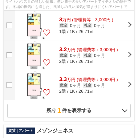
ライトハウスⅡの詳しい情報。使い勝手の良いアパートでイチオシの物件で
す。冬場の換気にも適した、風通しの良い湿気が溜まりにくいアパートで
す。敷地内ごみ置き場付き物件です。常磐...
3
万
円
(管理費等：3,000円 )
0ヶ月
0ヶ月
敷金
礼金
1階 / 1K / 26.71㎡
3.2
万
円
(管理費等：3,000円 )
0ヶ月
0ヶ月
敷金
礼金
2階 / 1K / 26.71㎡
3.3
万
円
(管理費等：3,000円 )
0ヶ月
0ヶ月
敷金
礼金
2階 / 1K / 26.71㎡
1
残り
件を表示する
メゾンジュネス
賃貸 | アパート