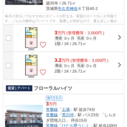
築35年 / 26.71㎡
茨城県
牛久市
神谷
６丁目40-2
毎月の支払いでおすすめにポイントが貯まる。家賃のカード払いが可能で
す。こちらの物件はアパートです。風通しが良好なので、夏も涼しい風がは
いってきます。今から物件をお探しにな...
3
万
円
(管理費等：3,000円 )
0ヶ月
0ヶ月
敷金
礼金
1階 / 1K / 26.71㎡
3.2
万
円
(管理費等：3,000円 )
0ヶ月
0ヶ月
敷金
礼金
2階 / 1K / 26.71㎡
フローラルハイツ
賃貸 | アパート
敷0
礼0
3
万円
常磐線
「
土浦
」駅 徒歩74分
常磐線
「
荒川沖
」駅 バス23分 「しらさ
ぎ団地入口」 停歩15分
常磐線
「
ひたち野うしく
」駅 徒歩109分