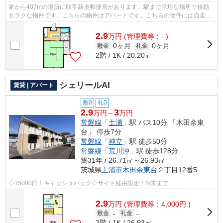
家から407mの場所に取手新道郵便局があります。駅まで平坦な場所で移動
もラクな物件です。こちらの物件はアパートです。こちらの物件には自走式
駐車場があります。お電話でアパートマ...
2.9
万
円
(管理費等：- )
0ヶ月
0ヶ月
敷金
礼金
2階 / 1K / 20.20㎡
シェリールAI
賃貸 | アパート
敷0
礼0
2.9
3
万円～
万円
常磐線
「
土浦
」駅 バス10分 「木田余東
台」 停歩7分
常磐線
「
神立
」駅 徒歩50分
常磐線
「
荒川沖
」駅 徒歩128分
築31年 / 26.71㎡～26.93㎡
茨城県
土浦市
木田余東台
２丁目12番5
◇15000円！キャッシュバック◇サイト経由限定！8/末まで
2.9
万
円
(管理費等：4,000円 )
敷金
-
礼金
-
2階 / 1K / 26.93㎡