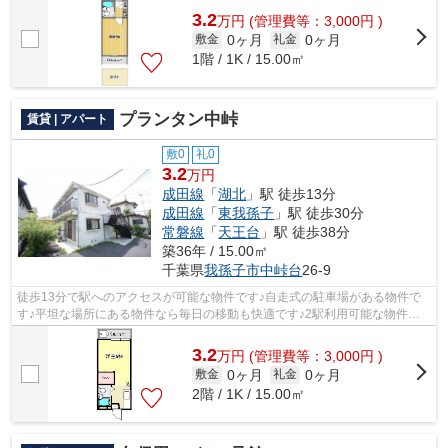
3.2
万
円
(管理費等：3,000円 )
0ヶ月
0ヶ月
敷金
礼金
1階 / 1K / 15.00㎡
プランタン中峠
賃貸 | アパート
敷0
礼0
3.2
万円
成田線
「
湖北
」駅 徒歩13分
成田線
「
東我孫子
」駅 徒歩30分
常磐線
「
天王台
」駅 徒歩38分
築36年 / 15.00㎡
千葉県
我孫子市
中峠台
26‐9
徒歩13分で駅へのアクセスが可能な物件です♪自走式の駐車場がある物件で
す♪平坦な場所にある物件なら毎日の移動も快適です♪2駅利用可能な物件で
移動範囲が広がります♪気になる情報を見...
3.2
万
円
(管理費等：3,000円 )
0ヶ月
0ヶ月
敷金
礼金
2階 / 1K / 15.00㎡