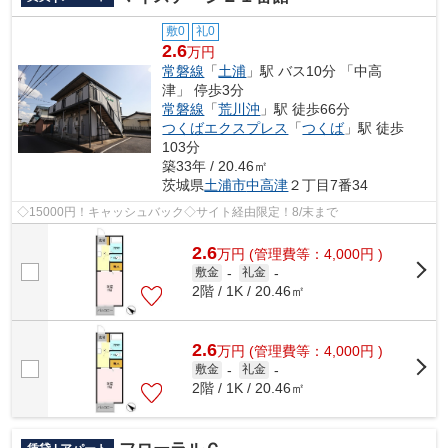
敷0
礼0
2.6
万円
常磐線
「
土浦
」駅 バス10分 「中高
津」 停歩3分
常磐線
「
荒川沖
」駅 徒歩66分
つくばエクスプレス
「
つくば
」駅 徒歩
103分
築33年 / 20.46㎡
茨城県
土浦市
中高津
２丁目7番34
◇15000円！キャッシュバック◇サイト経由限定！8/末まで
2.6
万
円
(管理費等：4,000円 )
敷金
-
礼金
-
2階 / 1K / 20.46㎡
2.6
万
円
(管理費等：4,000円 )
敷金
-
礼金
-
2階 / 1K / 20.46㎡