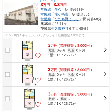
3
3.3
万円～
万円
常磐線
「
牛久
」駅 徒歩23分
常磐線
「
龍ケ崎市
」駅 徒歩68分
常磐線
「
ひたち野うしく
」駅 徒歩68分
築35年 / 26.71㎡
茨城県
牛久市
神谷
６丁目40番2
◇15000円！キャッシュバック◇サイト経由限定！8/末まで
3
万
円
(管理費等：3,000円 )
0ヶ月
0ヶ月
敷金
礼金
1階 / 1K / 26.71㎡
3
万
円
(管理費等：3,000円 )
0ヶ月
0ヶ月
敷金
礼金
1階 / 1K / 26.71㎡
3
万
円
(管理費等：3,000円 )
敷金
-
礼金
-
1階 / 1K / 26.71㎡