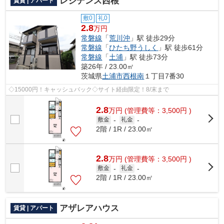
レジデンス西根
賃貸 | アパート
敷0
礼0
2.8
万円
常磐線
「
荒川沖
」駅 徒歩29分
常磐線
「
ひたち野うしく
」駅 徒歩61分
常磐線
「
土浦
」駅 徒歩73分
築26年 / 23.00㎡
茨城県
土浦市
西根南
１丁目7番30
◇15000円！キャッシュバック◇サイト経由限定！8/末まで
2.8
万
円
(管理費等：3,500円 )
敷金
-
礼金
-
2階 / 1R / 23.00㎡
2.8
万
円
(管理費等：3,500円 )
敷金
-
礼金
-
2階 / 1R / 23.00㎡
アザレアハウス
賃貸 | アパート