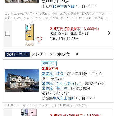
築36年 / 14.28㎡
千葉県
松戸市
古ケ崎
４丁目3468-1
コンビニから歩いてすぐ(396m)。暮らしに安心感をお求めの方オススメ、一
人暮らしがしやすい。パソコンを快適に使いたい方にオススメ、光回線を繋
いでいる物件。駐車できるスペースも...
2.9
万
円
(管理費等：3,000円 )
0ヶ月
0ヶ月
敷金
礼金
2階 / 1R / 14.28㎡
ソレアード・ホソヤ Ａ
賃貸 | アパート
敷0
礼0
2.95
万円
常磐線
「
牛久
」駅 バス11分 「さくら
園」 停歩2分
常磐線
「
ひたち野うしく
」駅 徒歩27分
常磐線
「
荒川沖
」駅 徒歩62分
築24年 / 44.34㎡
茨城県
牛久市
上柏田
１丁目26-18
◇15000円！キャッシュバック◇サイト経由限定！8/末まで
2.95
万
円
(管理費等：1,800円 )