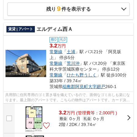
9
残り
件を表示する
エルディム西Ａ
賃貸 | アパート
敷0
礼0
3.2
万円
常磐線
「
土浦
」駅 バス21分 「阿見坂
上」 停歩5分
常磐線
「
荒川沖
」駅 バス20分 「東京医
科大学茨城医療センター」 停歩12分
常磐線
「
ひたち野うしく
」駅 徒歩100分
築33年 / 39.74㎡
茨城県
稲敷郡阿見町
大字廻戸
260-1
共用部に住民専用のゴミ置き場を備えているので、面倒なゴミ出しも楽にな
ります。最上階のアパートです。こちらの物件はアパートです。カード決済
であれば、現金が手元になくてもお支...
3.2
万
円
(管理費等：2,000円 )
0ヶ月
0ヶ月
敷金
礼金
2階 / 2DK / 39.74㎡