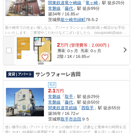
関東鉄道竜ケ崎線
「
竜ヶ崎
」駅 徒歩25分
常磐線
「
藤代
」駅 徒歩99分
築34年 / 16.85㎡
茨城県
龍ケ崎市
緑町
78-5-2
龍ケ崎市での住まい探しなら、アパートマンション館(株)龍ヶ崎店がお手伝
いいたします。ご要望やこだわりなどございましたら、ryuugasaki@apa-
to.co.jpにてお申し付け下さい。お部屋探...
2
万
円
(管理費等：2,000円 )
0ヶ月
0ヶ月
敷金
礼金
2階 / 1K / 16.85㎡
サンラフォーレ吉田
賃貸 | アパート
礼0
2.1
万円
常磐線
「
取手
」駅 徒歩29分
常磐線
「
藤代
」駅 徒歩50分
関東鉄道常総線
「
西取手
」駅 徒歩55分
築36年 / 16.72㎡
茨城県
取手市
吉田
９５
使い勝手の良いアパートでイチオシの物件です。読書など乗車中の時間を活
用しやすい始発駅が最寄駅です。風通しが良好なので、夏も涼しい風がはい