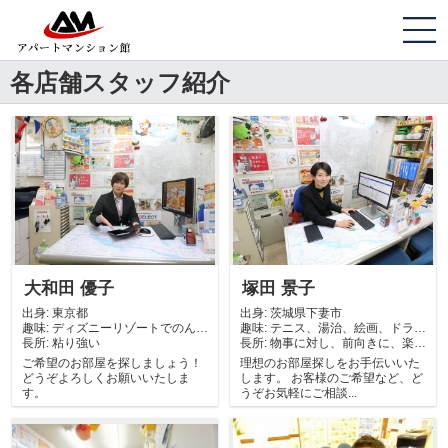
各店舗スタッフ紹介
大和田 優子
塚田 景子
出身:
東京都
出身:
茨城県下妻市
趣味:
ディズニーリゾートでのんび
趣味:
テニス、湯治、絵画、ドライ
長所:
り過ごすこと
粘り強い
長所:
ブ
物事に対し、前向きに、楽し
んで取組む
ご希望のお部屋を探しましょう！
理想のお部屋探しをお手伝いいた
どうぞよろしくお願いいたしま
します。 お客様のご希望など、ど
す。
うぞお気軽にご相談...