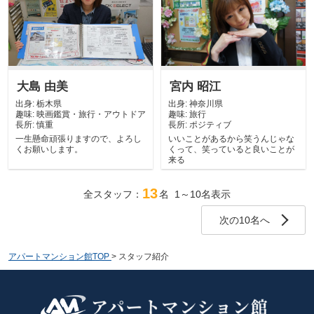
大島 由美
宮内 昭江
出身:
栃木県
出身:
神奈川県
趣味:
映画鑑賞・旅行・アウトドア
趣味:
旅行
長所:
慎重
長所:
ポジティブ
一生懸命頑張りますので、よろし
いいことがあるから笑うんじゃな
くお願いします。
くって、笑っていると良いことが
来る
13
全スタッフ：
名 1～10名表示
次の10名へ
アパートマンション館TOP
>
スタッフ紹介