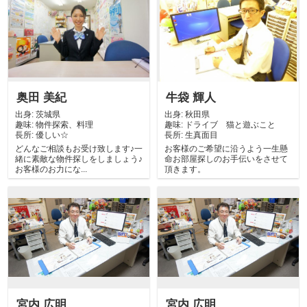
奥田 美紀
牛袋 輝人
出身:
茨城県
出身:
秋田県
趣味:
物件探索、料理
趣味:
ドライブ 猫と遊ぶこと
長所:
優しい☆
長所:
生真面目
どんなご相談もお受け致します♪一
お客様のご希望に沿うよう一生懸
緒に素敵な物件探しをしましょう♪
命お部屋探しのお手伝いをさせて
お客様のお力にな...
頂きます。
宮内 広明
宮内 広明