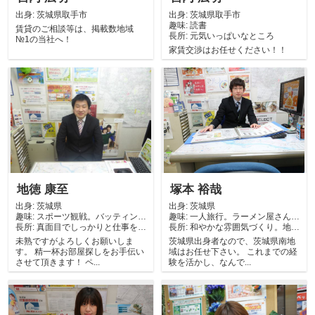
出身:
茨城県取手市
出身:
茨城県取手市
趣味:
読書
賃貸のご相談等は、掲載数地域
長所:
元気いっぱいなところ
№1の当社へ！
家賃交渉はお任せください！！
地徳 康至
塚本 裕哉
出身:
茨城県
出身:
茨城県
趣味:
スポーツ観戦。バッティング
趣味:
一人旅行。ラーメン屋さんめ
長所:
センター。映画...
真面目でしっかりと仕事をこ
長所:
ぐり。温泉めぐ...
和やかな雰囲気づくり。地味
なす。コツコツ...
作業を続ける事...
未熟ですがよろしくお願いしま
茨城県出身者なので、茨城県南地
す。 精一杯お部屋探しをお手伝い
域はお任せ下さい。 これまでの経
させて頂きます！ ペ...
験を活かし、なんで...