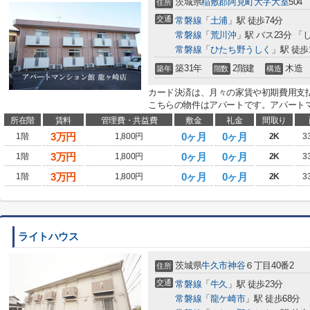
茨城県
稲敷郡阿見町
大字大室
504
住所
交通
常磐線
「
土浦
」駅 徒歩74分
常磐線
「
荒川沖
」駅 バス23分 「
常磐線
「
ひたち野うしく
」駅 徒歩
築31年
2階建
木造
築年
階数
構造
カード決済は、月々の家賃や初期費用支
こちらの物件はアパートです。アパートマ
所在階
賃料
管理費・共益費
敷金
礼金
間取り
3
万円
0ヶ月
0ヶ月
1階
1,800円
2K
3
3
万円
0ヶ月
0ヶ月
1階
1,800円
2K
3
3
万円
0ヶ月
0ヶ月
1階
1,800円
2K
3
ライトハウス
茨城県
牛久市
神谷
６丁目40番2
住所
交通
常磐線
「
牛久
」駅 徒歩23分
常磐線
「
龍ケ崎市
」駅 徒歩68分