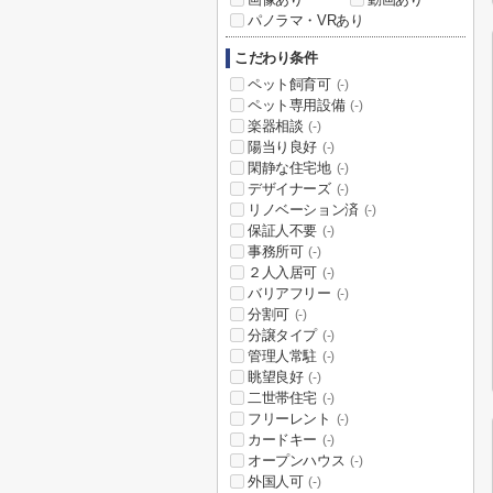
パノラマ・VRあり
こだわり条件
ペット飼育可
(-)
ペット専用設備
(-)
楽器相談
(-)
陽当り良好
(-)
閑静な住宅地
(-)
デザイナーズ
(-)
リノベーション済
(-)
保証人不要
(-)
事務所可
(-)
２人入居可
(-)
バリアフリー
(-)
分割可
(-)
分譲タイプ
(-)
管理人常駐
(-)
眺望良好
(-)
二世帯住宅
(-)
フリーレント
(-)
カードキー
(-)
オープンハウス
(-)
外国人可
(-)