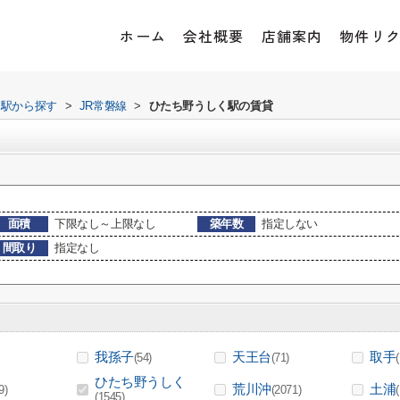
ホーム
会社概要
店舗案内
物件リ
・駅から探す
>
JR常磐線
>
ひたち野うしく駅の賃貸
面積
下限なし～上限なし
築年数
指定しない
間取り
指定なし
我孫子
天王台
取手
(54)
(71)
ひたち野うしく
荒川沖
土浦
9)
(2071)
(1545)