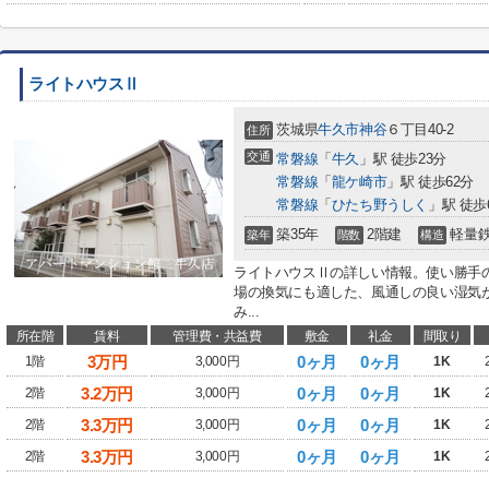
ライトハウスⅡ
茨城県
牛久市
神谷
６丁目40-2
住所
交通
常磐線
「
牛久
」駅 徒歩23分
常磐線
「
龍ケ崎市
」駅 徒歩62分
常磐線
「
ひたち野うしく
」駅 徒歩
築35年
2階建
軽量
築年
階数
構造
ライトハウスⅡの詳しい情報。使い勝手
場の換気にも適した、風通しの良い湿気
み...
所在階
賃料
管理費・共益費
敷金
礼金
間取り
3
万円
0ヶ月
0ヶ月
1階
3,000円
1K
3.2
万円
0ヶ月
0ヶ月
2階
3,000円
1K
3.3
万円
0ヶ月
0ヶ月
2階
3,000円
1K
3.3
万円
0ヶ月
0ヶ月
2階
3,000円
1K