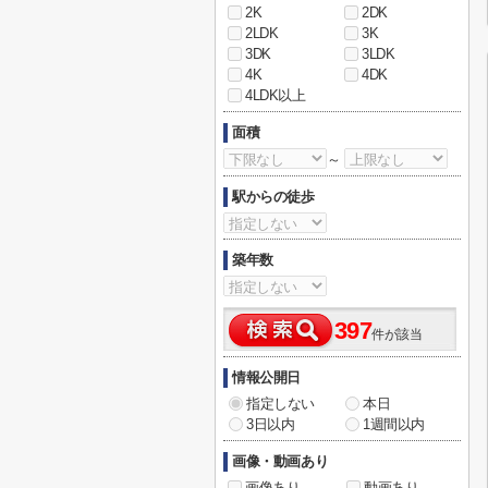
2K
2DK
2LDK
3K
3DK
3LDK
4K
4DK
4LDK以上
面積
～
駅からの徒歩
築年数
397
件が該当
情報公開日
指定しない
本日
3日以内
1週間以内
画像・動画あり
画像あり
動画あり