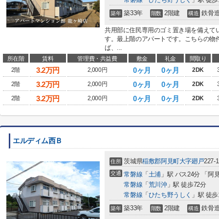
築33年
2階建
鉄骨
築年
階数
構造
共用部に住民専用のゴミ置き場を備えて
す。最上階のアパートです。こちらの物
ば、...
所在階
賃料
管理費・共益費
敷金
礼金
間取り
3.2
万円
0ヶ月
0ヶ月
2階
2,000円
2DK
3.2
万円
0ヶ月
0ヶ月
2階
2,000円
2DK
3.2
万円
0ヶ月
0ヶ月
2階
2,000円
2DK
エルディム西Ｂ
茨城県
稲敷郡阿見町
大字廻戸
227-1
住所
交通
常磐線
「
土浦
」駅 バス24分 「阿
常磐線
「
荒川沖
」駅 徒歩72分
常磐線
「
ひたち野うしく
」駅 徒歩
築33年
2階建
鉄骨
築年
階数
構造