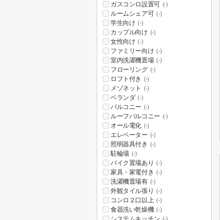
ガスコンロ設置可
(-)
ルームシェア可
(-)
学生向け
(-)
カップル向け
(-)
女性向け
(-)
ファミリー向け
(-)
室内洗濯機置場
(-)
フローリング
(-)
ロフト付き
(-)
メゾネット
(-)
ベランダ
(-)
バルコニー
(-)
ルーフバルコニー
(-)
オール電化
(-)
エレベーター
(-)
照明器具付き
(-)
駐輪場
(-)
バイク置場あり
(-)
家具・家電付き
(-)
洗濯機置場有
(-)
外観タイル張り
(-)
コンロ２口以上
(-)
食器洗い乾燥機
(-)
システムキッチン
(-)