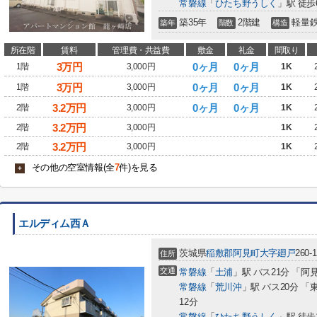
常磐線
「
ひたち野うしく
」駅 徒歩
築35年
2階建
軽量
築年
階数
構造
所在階
賃料
管理費・共益費
敷金
礼金
間取り
3
万円
0ヶ月
0ヶ月
1階
3,000円
1K
3
万円
0ヶ月
0ヶ月
1階
3,000円
1K
3.2
万円
0ヶ月
0ヶ月
2階
3,000円
1K
3.2
万円
2階
3,000円
1K
3.2
万円
2階
3,000円
1K
その他の空室情報(全
7
件)を見る
+
エルディム西Ａ
茨城県
稲敷郡阿見町
大字廻戸
260-1
住所
交通
常磐線
「
土浦
」駅 バス21分 「阿
常磐線
「
荒川沖
」駅 バス20分 
12分
常磐線
「
ひたち野うしく
」駅 徒歩