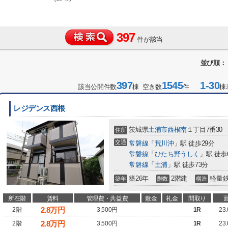
397
件が該当
並び順：
397
1545
1-30
該当公開件数
棟 空き数
件
棟
レジデンス西根
茨城県
土浦市
西根南
１丁目7番30
住所
交通
常磐線
「
荒川沖
」駅 徒歩29分
常磐線
「
ひたち野うしく
」駅 徒歩
常磐線
「
土浦
」駅 徒歩73分
築26年
2階建
軽量
築年
階数
構造
所在階
賃料
管理費・共益費
敷金
礼金
間取り
2.8
万円
2階
3,500円
1R
23
2.8
万円
2階
3,500円
1R
23