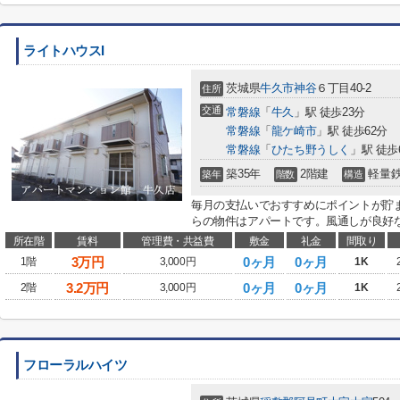
ライトハウスI
茨城県
牛久市
神谷
６丁目40-2
住所
交通
常磐線
「
牛久
」駅 徒歩23分
常磐線
「
龍ケ崎市
」駅 徒歩62分
常磐線
「
ひたち野うしく
」駅 徒歩
築35年
2階建
軽量
築年
階数
構造
毎月の支払いでおすすめにポイントが貯
らの物件はアパートです。風通しが良好な
所在階
賃料
管理費・共益費
敷金
礼金
間取り
3
万円
0ヶ月
0ヶ月
1階
3,000円
1K
3.2
万円
0ヶ月
0ヶ月
2階
3,000円
1K
フローラルハイツ