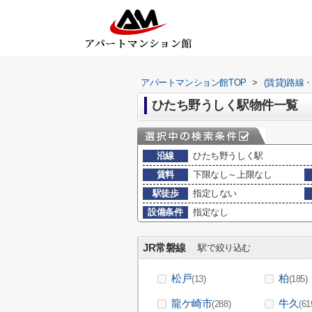
アパートマンション館TOP
>
(賃貸)路線
ひたち野うしく駅物件一覧
沿線
ひたち野うしく駅
賃料
下限なし～上限なし
駅徒歩
指定しない
設備条件
指定なし
JR常磐線
駅で絞り込む
松戸
柏
(13)
(185)
龍ケ崎市
牛久
(288)
(61