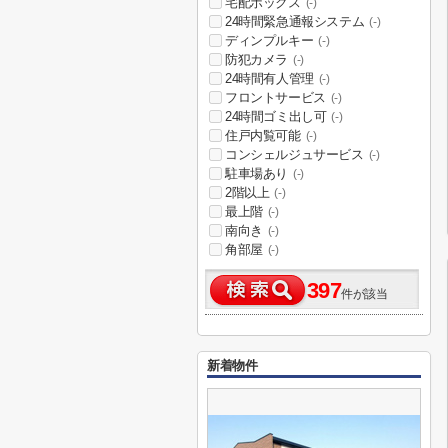
宅配ボックス
(-)
24時間緊急通報システム
(-)
ディンプルキー
(-)
防犯カメラ
(-)
24時間有人管理
(-)
フロントサービス
(-)
24時間ゴミ出し可
(-)
住戸内覧可能
(-)
コンシェルジュサービス
(-)
駐車場あり
(-)
2階以上
(-)
最上階
(-)
南向き
(-)
角部屋
(-)
397
件が該当
新着物件