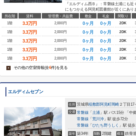
『エルディム西Ｂ』：常磐線土浦にも近
にもつかえる阿見町図書館が近くにありま
所在階
賃料
管理費・共益費
敷金
礼金
間取り
3.3
万円
0ヶ月
0ヶ月
1階
2,000円
2DK
3.3
万円
0ヶ月
0ヶ月
1階
2,000円
2DK
3.3
万円
0ヶ月
0ヶ月
1階
2,000円
2DK
3.3
万円
0ヶ月
0ヶ月
1階
2,000円
2DK
3.3
万円
0ヶ月
0ヶ月
1階
2,000円
2DK
その他の空室情報(全
6
件)を見る
+
エルディムセブン
茨城県
稲敷郡阿見町
岡崎
２丁目17-
住所
交通
常磐線
「
土浦
」駅 バス15分 「中
常磐線
「
荒川沖
」駅 徒歩72分
常磐線
「
ひたち野うしく
」駅 徒歩
築34年
2階建
鉄骨
築年
階数
構造