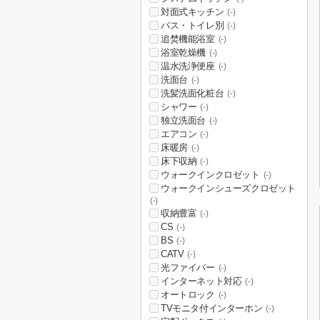
対面式キッチン
(-)
バス・トイレ別
(-)
追焚機能浴室
(-)
浴室乾燥機
(-)
温水洗浄便座
(-)
洗面台
(-)
洗髪洗面化粧台
(-)
シャワー
(-)
独立洗面台
(-)
エアコン
(-)
床暖房
(-)
床下収納
(-)
ウォークインクロゼット
(-)
ウォークインシューズクロゼット
(-)
収納豊富
(-)
CS
(-)
BS
(-)
CATV
(-)
光ファイバー
(-)
インターネット対応
(-)
オートロック
(-)
TVモニタ付インターホン
(-)