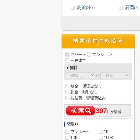
高浜
石岡
(287)
(8)
アパート
マンション
一戸建て
▼賃料
～
敷金・保証金なし
礼金・敷引なし
共益費・管理費込み
397
件が該当
間取り
ワンルーム
1K
1DK
1LDK