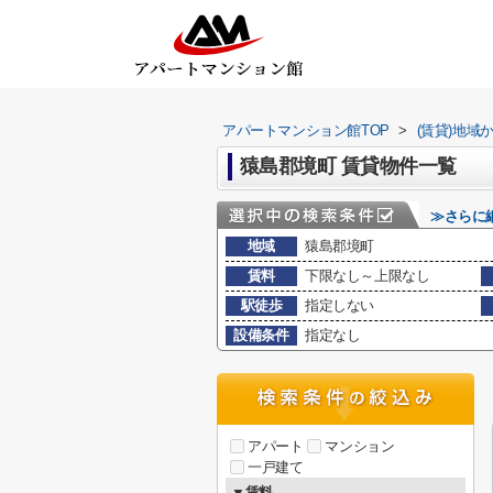
アパートマンション館TOP
>
(賃貸)地域
猿島郡境町 賃貸物件一覧
≫さらに
地域
猿島郡境町
賃料
下限なし～上限なし
駅徒歩
指定しない
設備条件
指定なし
アパート
マンション
一戸建て
▼賃料