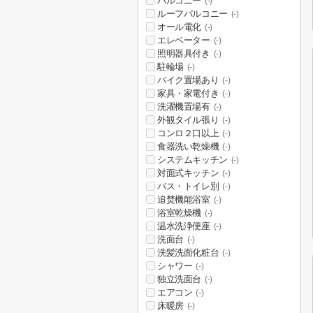
バルコニー
(-)
ルーフバルコニー
(-)
オール電化
(-)
エレベーター
(-)
照明器具付き
(-)
駐輪場
(-)
バイク置場あり
(-)
家具・家電付き
(-)
洗濯機置場有
(-)
外観タイル張り
(-)
コンロ２口以上
(-)
食器洗い乾燥機
(-)
システムキッチン
(-)
対面式キッチン
(-)
バス・トイレ別
(-)
追焚機能浴室
(-)
浴室乾燥機
(-)
温水洗浄便座
(-)
洗面台
(-)
洗髪洗面化粧台
(-)
シャワー
(-)
独立洗面台
(-)
エアコン
(-)
床暖房
(-)