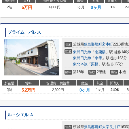
所在階
賃料
管理費・共益費
敷金
礼金
間取り
5
万円
0ヶ月
2階
4,000円
1ヶ月
1K
29
プライム パレス
茨城県
猿島郡境町
宮本町
2213番地
住所
交通
東武日光線
「
南栗橋
」駅 徒歩146
東武日光線
「
幸手
」駅 徒歩163分
東北本線
「
栗橋
」駅 徒歩165分
築15年
2階建
木造
築年
階数
構造
所在階
賃料
管理費・共益費
敷金
礼金
間取り
5.2
万円
0ヶ月
2階
2,300円
1ヶ月
2LDK
5
ル・シエル Ａ
茨城県
猿島郡境町
大字長井戸
1603
住所