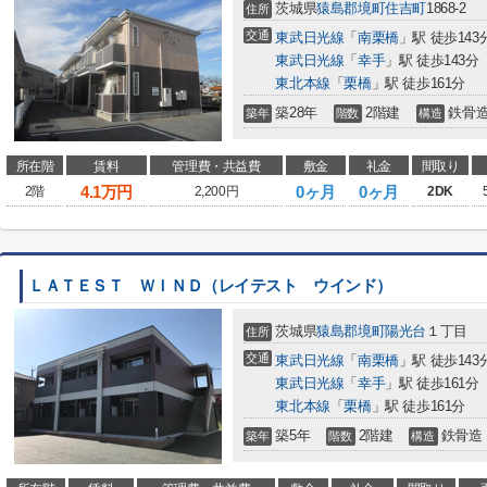
茨城県
猿島郡境町
住吉町
1868-2
住所
交通
東武日光線
「
南栗橋
」駅 徒歩143
東武日光線
「
幸手
」駅 徒歩143分
東北本線
「
栗橋
」駅 徒歩161分
築28年
2階建
鉄骨
築年
階数
構造
所在階
賃料
管理費・共益費
敷金
礼金
間取り
4.1
万円
0ヶ月
0ヶ月
2階
2,200円
2DK
ＬＡＴＥＳＴ ＷＩＮＤ（レイテスト ウインド）
茨城県
猿島郡境町
陽光台
１丁目
住所
交通
東武日光線
「
南栗橋
」駅 徒歩143
東武日光線
「
幸手
」駅 徒歩161分
東北本線
「
栗橋
」駅 徒歩161分
築5年
2階建
鉄骨造
築年
階数
構造