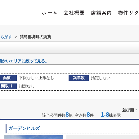
ホーム
会社概要
店舗案内
物件リ
から探す
>
猿島郡境町の賃貸
細かいエリアに絞って見る。
面積
下限なし～上限なし
築年数
指定しない
間取り
指定なし
並び順：
8
8
1-8
該当公開件数
棟 空き数
件
棟表示
ガーデンヒルズ