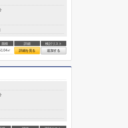
分
造
面積
詳細
検討リスト
51.04㎡
詳細を見る
追加する
分