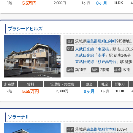
5.5
万円
0ヶ月
1階
2,000円
1ヶ月
1LDK
4
プラシードヒルズ
茨城県
猿島郡境町
山神町
915番地1
住所
交通
東武日光線
「
南栗橋
」駅 徒歩131
東武日光線
「
幸手
」駅 徒歩146分
東武日光線
「
杉戸高野台
」駅 徒歩
築18年
2階建
木造
築年
階数
構造
所在階
賃料
管理費・共益費
敷金
礼金
間取り
5.55
万円
0ヶ月
2階
2,300円
1ヶ月
1LDK
ソラーナⅡ
茨城県
猿島郡境町
宮本町
1839-4
住所