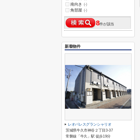
南向き
(-)
角部屋
(-)
8
件が該当
新着物件
レオパレスグランシャリオ
茨城県牛久市神谷２丁目3-37
常磐線「牛久」駅 徒歩19分