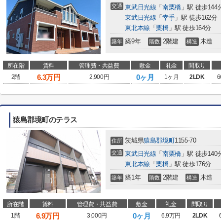
交通
東武日光線
「
南栗橋
」駅 徒歩144
東武日光線
「
幸手
」駅 徒歩162分
東北本線
「
栗橋
」駅 徒歩164分
築9年
2階建
木造
築年
階数
構造
所在階
賃料
管理費・共益費
敷金
礼金
間取り
6.3
万円
0ヶ月
2階
2,900円
1ヶ月
2LDK
6
猿島郡境町のテラス
茨城県
猿島郡境町
1155-70
住所
交通
東武日光線
「
南栗橋
」駅 徒歩140
東北本線
「
栗橋
」駅 徒歩176分
築1年
2階建
木造
築年
階数
構造
所在階
賃料
管理費・共益費
敷金
礼金
間取り
6.9
万円
0ヶ月
1階
3,000円
6.9万円
2LDK