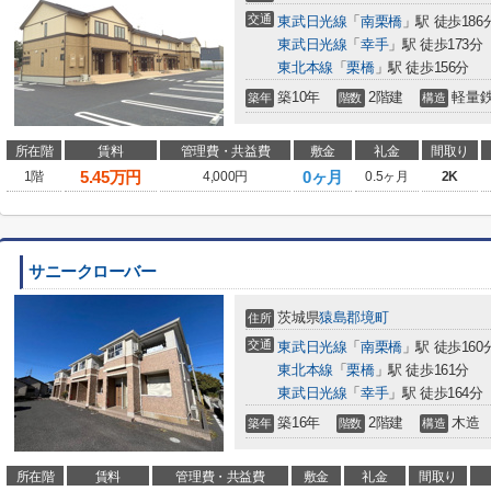
交通
東武日光線
「
南栗橋
」駅 徒歩186
東武日光線
「
幸手
」駅 徒歩173分
東北本線
「
栗橋
」駅 徒歩156分
築10年
2階建
軽量
築年
階数
構造
所在階
賃料
管理費・共益費
敷金
礼金
間取り
5.45
万円
0ヶ月
1階
4,000円
0.5ヶ月
2K
サニークローバー
茨城県
猿島郡境町
住所
交通
東武日光線
「
南栗橋
」駅 徒歩160
東北本線
「
栗橋
」駅 徒歩161分
東武日光線
「
幸手
」駅 徒歩164分
築16年
2階建
木造
築年
階数
構造
所在階
賃料
管理費・共益費
敷金
礼金
間取り