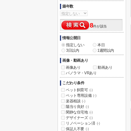
築年数
8
件が該当
情報公開日
指定しない
本日
3日以内
1週間以内
画像・動画あり
画像あり
動画あり
パノラマ・VRあり
こだわり条件
ペット飼育可
(-)
ペット専用設備
(-)
楽器相談
(-)
陽当り良好
(-)
閑静な住宅地
(-)
デザイナーズ
(-)
リノベーション済
(-)
保証人不要
(-)