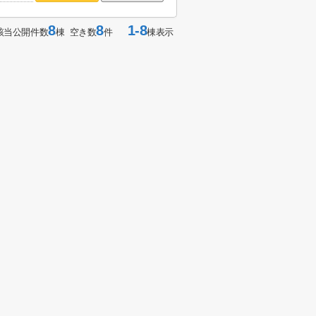
8
8
1-8
該当公開件数
棟 空き数
件
棟表示