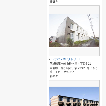
築18年
レオパレスビクトリーI
茨城県龍ケ崎市松ケ丘４丁目5-11
常磐線「龍ケ崎市」駅 バス21分 「松ヶ
丘三丁目」 停歩3分
築26年