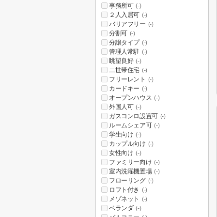
事務所可
(-)
２人入居可
(-)
バリアフリー
(-)
分割可
(-)
分譲タイプ
(-)
管理人常駐
(-)
眺望良好
(-)
二世帯住宅
(-)
フリーレント
(-)
カードキー
(-)
オープンハウス
(-)
外国人可
(-)
ガスコンロ設置可
(-)
ルームシェア可
(-)
学生向け
(-)
カップル向け
(-)
女性向け
(-)
ファミリー向け
(-)
室内洗濯機置場
(-)
フローリング
(-)
ロフト付き
(-)
メゾネット
(-)
ベランダ
(-)