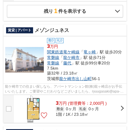
1
残り
件を表示する
メゾンジュネス
賃貸 | アパート
敷0
礼0
3
万円
関東鉄道竜ケ崎線
「
竜ヶ崎
」駅 徒歩20分
常磐線
「
龍ケ崎市
」駅 徒歩71分
常磐線
「
藤代
」駅 徒歩99分車20分
7.5km
築32年 / 23.18㎡
茨城県
龍ケ崎市
出し山町
56-1
龍ケ崎市での住まい探しなら、アパートマンション館(株)龍ヶ崎店がお手伝
いいたします。ご要望やこだわりなどございましたら、ryuugasaki@apa-
to.co.jpにてお申し付け下さい。お部屋探...
3
万
円
(管理費等：2,000円 )
0ヶ月
0ヶ月
敷金
礼金
1階 / 1K / 23.18㎡