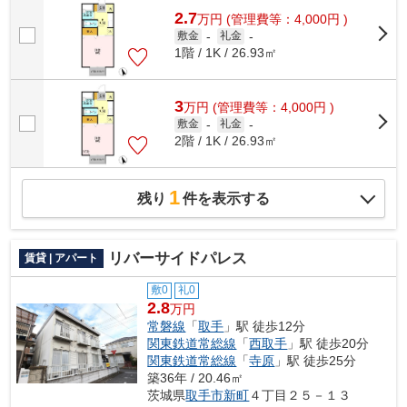
2.7
万
円
(管理費等：4,000円 )
敷金
-
礼金
-
1階 / 1K / 26.93㎡
3
万
円
(管理費等：4,000円 )
敷金
-
礼金
-
2階 / 1K / 26.93㎡
1
残り
件を表示する
リバーサイドパレス
賃貸 | アパート
敷0
礼0
2.8
万円
常磐線
「
取手
」駅 徒歩12分
関東鉄道常総線
「
西取手
」駅 徒歩20分
関東鉄道常総線
「
寺原
」駅 徒歩25分
築36年 / 20.46㎡
茨城県
取手市
新町
４丁目２５－１３