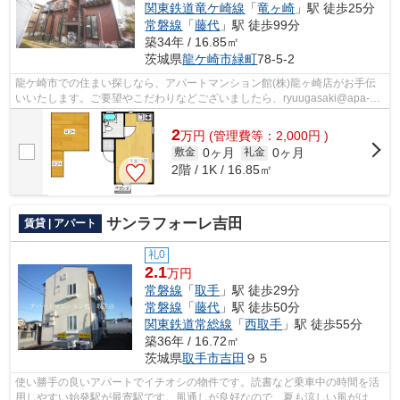
関東鉄道竜ケ崎線
「
竜ヶ崎
」駅 徒歩25分
常磐線
「
藤代
」駅 徒歩99分
築34年 / 16.85㎡
茨城県
龍ケ崎市
緑町
78-5-2
龍ケ崎市での住まい探しなら、アパートマンション館(株)龍ヶ崎店がお手伝
いいたします。ご要望やこだわりなどございましたら、ryuugasaki@apa-
to.co.jpにてお申し付け下さい。お部屋探...
2
万
円
(管理費等：2,000円 )
0ヶ月
0ヶ月
敷金
礼金
2階 / 1K / 16.85㎡
サンラフォーレ吉田
賃貸 | アパート
礼0
2.1
万円
常磐線
「
取手
」駅 徒歩29分
常磐線
「
藤代
」駅 徒歩50分
関東鉄道常総線
「
西取手
」駅 徒歩55分
築36年 / 16.72㎡
茨城県
取手市
吉田
９５
使い勝手の良いアパートでイチオシの物件です。読書など乗車中の時間を活
用しやすい始発駅が最寄駅です。風通しが良好なので、夏も涼しい風がはい