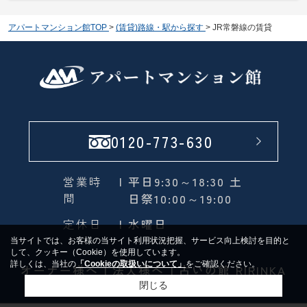
アパートマンション館TOP
>
(賃貸)路線・駅から探す
>
JR常磐線の賃貸
0120-773-630
営業時
| 平日9:30～18:30 土
間
日祭10:00～19:00
定休日
| 水曜日
当サイトでは、お客様の当サイト利用状況把握、サービス向上検討を目的と
して、クッキー（Cookie）を使用しています。
詳しくは、当社の
「Cookieの取扱いについて」
をご確認ください。
オーナー様へ
法人様へ
占いの館 RIRINKA
閉じる