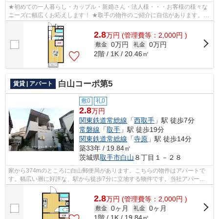
★初めての一人暮らし・カップル・新婚さん・法人様・・・お客様の様々な
ニーズに幅広くお応えします！ ★取手の物件のご紹介に自信があります。取
手エリアの最新賃貸情報を幅広く豊富な...
2.8
万
円
(管理費等：2,000円 )
0万円
0万円
敷金
礼金
2階 / 1K / 20.46㎡
白山コーポ第5
賃貸 | アパート
敷0
礼0
2.8
万円
関東鉄道常総線
「
西取手
」駅 徒歩7分
常磐線
「
取手
」駅 徒歩19分
関東鉄道常総線
「
寺原
」駅 徒歩14分
築33年 / 19.84㎡
茨城県
取手市
白山
８丁目１－２８
家から374mのところに白山郵便局があります。こちらの物件はアパートで
す。幅広い層に好評な、駅から徒歩7分に立地する物件です。当社アパート
マンション館 取手店があなた様にお届け...
2.8
万
円
(管理費等：2,000円 )
0ヶ月
0ヶ月
敷金
礼金
1階 / 1K / 19.84㎡