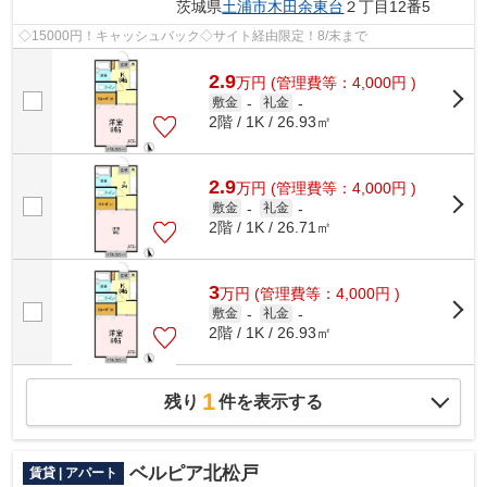
茨城県
土浦市
木田余東台
２丁目12番5
◇15000円！キャッシュバック◇サイト経由限定！8/末まで
2.9
万
円
(管理費等：4,000円 )
敷金
-
礼金
-
2階 / 1K / 26.93㎡
2.9
万
円
(管理費等：4,000円 )
敷金
-
礼金
-
2階 / 1K / 26.71㎡
3
万
円
(管理費等：4,000円 )
敷金
-
礼金
-
2階 / 1K / 26.93㎡
1
残り
件を表示する
ベルピア北松戸
賃貸 | アパート