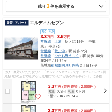
3
残り
件を表示する
エルディムセブン
賃貸 | アパート
敷0
礼0
3.3
3.5
万円～
万円
常磐線
「
土浦
」駅 バス15分 「中郷
東」 停歩7分
常磐線
「
荒川沖
」駅 徒歩72分
常磐線
「
ひたち野うしく
」駅 徒歩100分
築34年 / 39.74㎡
茨城県
稲敷郡阿見町
岡崎
２丁目17-9
ぜひ一度見ていただきたい、「エルディムセブン」です。セブンイレブン阿
見あけぼの店まで徒歩5分と近場にコンビニがあるのもポイント。ごみ捨て
の煩わしさを軽減するのが、敷地内ごみ...
3.3
万
円
(管理費等：2,000円 )
0万円
0ヶ月
敷金
礼金
1階 / 2DK / 39.74㎡
3.3
万
円
(管理費等：2,000円 )