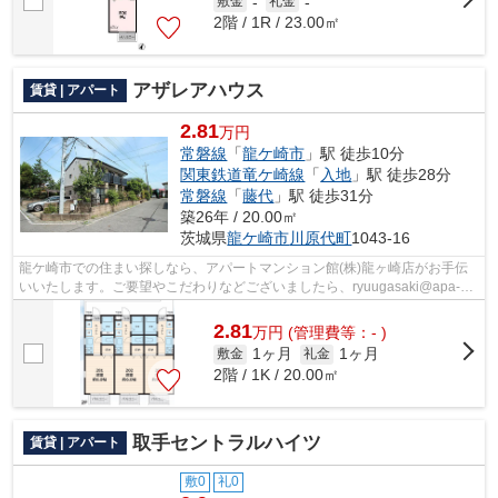
敷金
-
礼金
-
2階 / 1R / 23.00㎡
アザレアハウス
賃貸 | アパート
2.81
万円
常磐線
「
龍ケ崎市
」駅 徒歩10分
関東鉄道竜ケ崎線
「
入地
」駅 徒歩28分
常磐線
「
藤代
」駅 徒歩31分
築26年 / 20.00㎡
茨城県
龍ケ崎市
川原代町
1043-16
龍ケ崎市での住まい探しなら、アパートマンション館(株)龍ヶ崎店がお手伝
いいたします。ご要望やこだわりなどございましたら、ryuugasaki@apa-
to.co.jpにてお申し付け下さい。お部屋探...
2.81
万
円
(管理費等：- )
1ヶ月
1ヶ月
敷金
礼金
2階 / 1K / 20.00㎡
取手セントラルハイツ
賃貸 | アパート
敷0
礼0