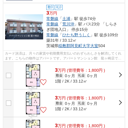
敷0
礼0
3
万円
常磐線
「
土浦
」駅 徒歩74分
常磐線
「
荒川沖
」駅 バス23分 「しらさ
ぎ団地入口」 停歩15分
常磐線
「
ひたち野うしく
」駅 徒歩109分
築31年 / 33.12㎡
茨城県
稲敷郡阿見町
大字大室
504
カード決済は、月々の家賃や初期費用支払いのわずらわしさを解消してくれ
ます。こちらの物件はアパートです。アパートマンション館 龍ヶ崎店で
は、様々なニーズに合った物件を豊富に...
3
万
円
(管理費等：1,800円 )
0ヶ月
0ヶ月
敷金
礼金
1階 / 2K / 33.12㎡
3
万
円
(管理費等：1,800円 )
0ヶ月
0ヶ月
敷金
礼金
1階 / 2K / 33.12㎡
3
万
円
(管理費等：1,800円 )