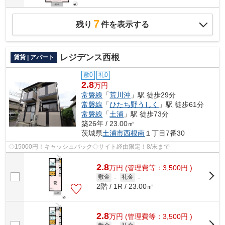
7
残り
件を表示する
レジデンス西根
賃貸 | アパート
敷0
礼0
2.8
万円
常磐線
「
荒川沖
」駅 徒歩29分
常磐線
「
ひたち野うしく
」駅 徒歩61分
常磐線
「
土浦
」駅 徒歩73分
築26年 / 23.00㎡
茨城県
土浦市
西根南
１丁目7番30
◇15000円！キャッシュバック◇サイト経由限定！8/末まで
2.8
万
円
(管理費等：3,500円 )
敷金
-
礼金
-
2階 / 1R / 23.00㎡
2.8
万
円
(管理費等：3,500円 )