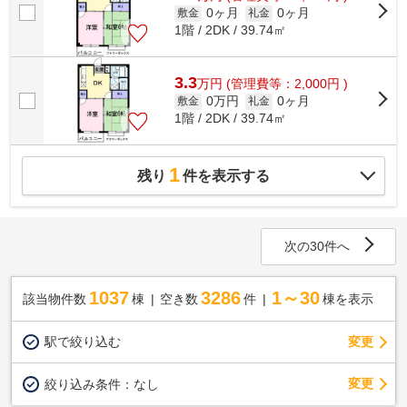
0ヶ月
0ヶ月
敷金
礼金
1階 / 2DK / 39.74㎡
3.3
万
円
(管理費等：2,000円 )
0万円
0ヶ月
敷金
礼金
1階 / 2DK / 39.74㎡
1
残り
件を表示する
次の30件へ
1037
3286
1～30
該当物件数
棟
空き数
件
棟を表示
駅で絞り込む
変更
変更
絞り込み条件：
なし