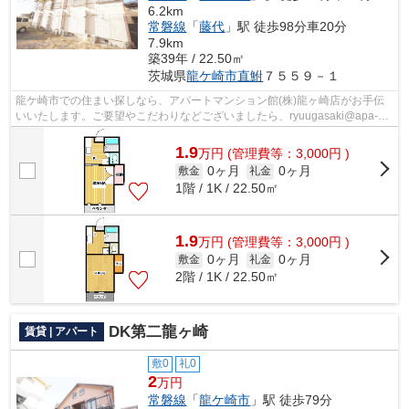
6.2km
常磐線
「
藤代
」駅 徒歩98分車20分
7.9km
築39年 / 22.50㎡
茨城県
龍ケ崎市
直鮒
７５５９－１
龍ケ崎市での住まい探しなら、アパートマンション館(株)龍ヶ崎店がお手伝
いいたします。ご要望やこだわりなどございましたら、ryuugasaki@apa-
to.co.jpにてお申し付け下さい。お部屋探...
1.9
万
円
(管理費等：3,000円 )
0ヶ月
0ヶ月
敷金
礼金
1階 / 1K / 22.50㎡
1.9
万
円
(管理費等：3,000円 )
0ヶ月
0ヶ月
敷金
礼金
2階 / 1K / 22.50㎡
DK第二龍ヶ崎
賃貸 | アパート
敷0
礼0
2
万円
常磐線
「
龍ケ崎市
」駅 徒歩79分