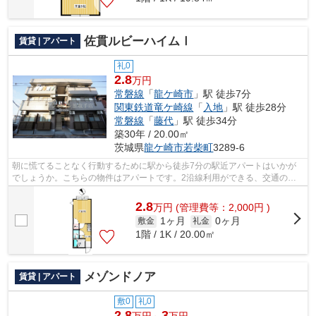
佐貫ルビーハイムⅠ
賃貸 | アパート
礼0
2.8
万円
常磐線
「
龍ケ崎市
」駅 徒歩7分
関東鉄道竜ケ崎線
「
入地
」駅 徒歩28分
常磐線
「
藤代
」駅 徒歩34分
築30年 / 20.00㎡
茨城県
龍ケ崎市
若柴町
3289-6
朝に慌てることなく行動するために駅から徒歩7分の駅近アパートはいかが
でしょうか。こちらの物件はアパートです。2沿線利用ができる、交通の便
の良い物件です。アパートマンション館...
2.8
万
円
(管理費等：2,000円 )
1ヶ月
0ヶ月
敷金
礼金
1階 / 1K / 20.00㎡
メゾンドノア
賃貸 | アパート
敷0
礼0
2.8
3