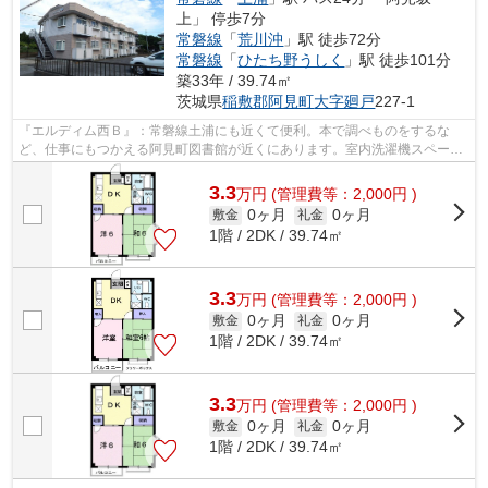
上」 停歩7分
常磐線
「
荒川沖
」駅 徒歩72分
常磐線
「
ひたち野うしく
」駅 徒歩101分
築33年 / 39.74㎡
茨城県
稲敷郡阿見町
大字廻戸
227-1
『エルディム西Ｂ』：常磐線土浦にも近くて便利。本で調べものをするな
ど、仕事にもつかえる阿見町図書館が近くにあります。室内洗濯機スペース
も備えられています。料理好きにはうれ...
3.3
万
円
(管理費等：2,000円 )
0ヶ月
0ヶ月
敷金
礼金
1階 / 2DK / 39.74㎡
3.3
万
円
(管理費等：2,000円 )
0ヶ月
0ヶ月
敷金
礼金
1階 / 2DK / 39.74㎡
3.3
万
円
(管理費等：2,000円 )
0ヶ月
0ヶ月
敷金
礼金
1階 / 2DK / 39.74㎡