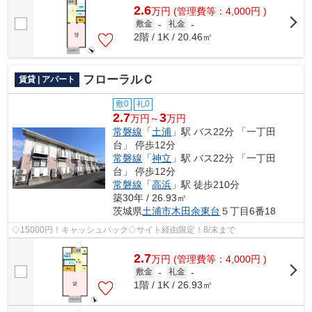
2.6
万
円
(管理費等：4,000円 )
敷金
-
礼金
-
2階 / 1K / 20.46㎡
フローラルＣ
賃貸 | アパート
敷0
礼0
2.7
3
万円～
万円
常磐線
「
土浦
」駅 バス22分 「一丁田
台」 停歩12分
常磐線
「
神立
」駅 バス22分 「一丁田
台」 停歩12分
常磐線
「
高浜
」駅 徒歩210分
築30年 / 26.93㎡
茨城県
土浦市
木田余東台
５丁目6番18
◇15000円！キャッシュバック◇サイト経由限定！8/末まで
2.7
万
円
(管理費等：4,000円 )
敷金
-
礼金
-
1階 / 1K / 26.93㎡