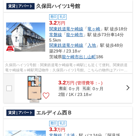
久保田ハイツ1号館
賃貸 | アパート
敷0
礼0
3.2
万円
関東鉄道竜ケ崎線
「
竜ヶ崎
」駅 徒歩18分
常磐線
「
龍ケ崎市
」駅 徒歩73分車14分
5.5km
関東鉄道竜ケ崎線
「
入地
」駅 徒歩48分
築29年 / 23.18㎡
茨城県
龍ケ崎市
出し山町
186
久保田ハイツ1号館：関東鉄道竜ケ崎線竜ヶ崎駅にも近くて便利。関東鉄道
竜ケ崎線竜ヶ崎駅周辺物件：久保田ハイツ1号館。こちらの物件はアパート
です。スタッフ一同、気持ちを込めてお...
3.2
万
円
(管理費等：- )
0ヶ月
0ヶ月
敷金
礼金
2階 / 1K / 23.18㎡
エルディム西Ｂ
賃貸 | アパート
敷0
礼0
3.3
万円
常磐線
「
土浦
」駅 バス24分 「阿見坂