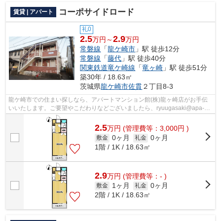
コーポサイドロード
賃貸 | アパート
礼0
2.5
2.9
万円～
万円
常磐線
「
龍ケ崎市
」駅 徒歩12分
常磐線
「
藤代
」駅 徒歩40分
関東鉄道竜ケ崎線
「
竜ヶ崎
」駅 徒歩51分
築30年 / 18.63㎡
茨城県
龍ケ崎市
佐貫
２丁目8-3
龍ケ崎市での住まい探しなら、アパートマンション館(株)龍ヶ崎店がお手伝
いいたします。ご要望やこだわりなどございましたら、ryuugasaki@apa-
to.co.jpにてお申し付け下さい。お部屋探...
2.5
万
円
(管理費等：3,000円 )
0ヶ月
0ヶ月
敷金
礼金
1階 / 1K / 18.63㎡
2.9
万
円
(管理費等：- )
1ヶ月
0ヶ月
敷金
礼金
2階 / 1K / 18.63㎡