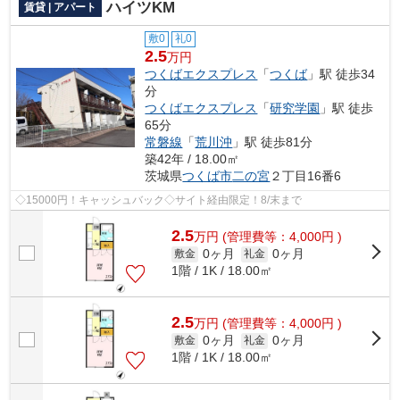
ハイツKM
賃貸 | アパート
敷0
礼0
2.5
万円
つくばエクスプレス
「
つくば
」駅 徒歩34
分
つくばエクスプレス
「
研究学園
」駅 徒歩
65分
常磐線
「
荒川沖
」駅 徒歩81分
築42年 / 18.00㎡
茨城県
つくば市
二の宮
２丁目16番6
◇15000円！キャッシュバック◇サイト経由限定！8/末まで
2.5
万
円
(管理費等：4,000円 )
0ヶ月
0ヶ月
敷金
礼金
1階 / 1K / 18.00㎡
2.5
万
円
(管理費等：4,000円 )
0ヶ月
0ヶ月
敷金
礼金
1階 / 1K / 18.00㎡