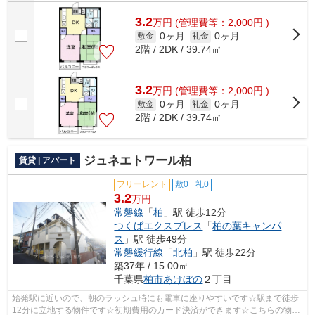
3.2
万
円
(管理費等：2,000円 )
0ヶ月
0ヶ月
敷金
礼金
2階 / 2DK / 39.74㎡
3.2
万
円
(管理費等：2,000円 )
0ヶ月
0ヶ月
敷金
礼金
2階 / 2DK / 39.74㎡
ジュネエトワール柏
賃貸 | アパート
フリーレント
敷0
礼0
3.2
万円
常磐線
「
柏
」駅 徒歩12分
つくばエクスプレス
「
柏の葉キャンパ
ス
」駅 徒歩49分
常磐緩行線
「
北柏
」駅 徒歩22分
築37年 / 15.00㎡
千葉県
柏市
あけぼの
２丁目
始発駅に近いので、朝のラッシュ時にも電車に座りやすいです☆駅まで徒歩
12分に立地する物件です☆初期費用のカード決済ができます☆こちらの物件