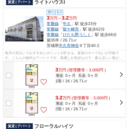
ライトハウスI
賃貸 | アパート
敷0
礼0
3
3.2
万円～
万円
常磐線
「
牛久
」駅 徒歩23分
常磐線
「
龍ケ崎市
」駅 徒歩62分
常磐線
「
ひたち野うしく
」駅 徒歩66分
築35年 / 26.71㎡
茨城県
牛久市
神谷
６丁目40-2
毎月の支払いでおすすめにポイントが貯まる。家賃のカード払いが可能で
す。こちらの物件はアパートです。風通しが良好なので、夏も涼しい風がは
いってきます。今から物件をお探しにな...
3
万
円
(管理費等：3,000円 )
0ヶ月
0ヶ月
敷金
礼金
1階 / 1K / 26.71㎡
3.2
万
円
(管理費等：3,000円 )
0ヶ月
0ヶ月
敷金
礼金
2階 / 1K / 26.71㎡
フローラルハイツ
賃貸 | アパート