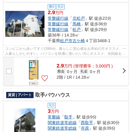
敷0
礼0
2.9
万円
常磐緩行線
「
北松戸
」駅 徒歩22分
常磐緩行線
「
馬橋
」駅 徒歩36分
常磐緩行線
「
松戸
」駅 徒歩29分
築36年 / 14.28㎡
千葉県
松戸市
古ケ崎
４丁目3468-1
コンビニから歩いてすぐ(396m)。暮らしに安心感をお求めの方オススメ、一
人暮らしがしやすい。パソコンを快適に使いたい方にオススメ、光回線を繋
いでいる物件。駐車できるスペースも...
2.9
万
円
(管理費等：3,000円 )
0ヶ月
0ヶ月
敷金
礼金
2階 / 1R / 14.28㎡
取手バウハウス
賃貸 | アパート
礼0
3
万円
常磐線
「
取手
」駅 徒歩9分
関東鉄道常総線
「
西取手
」駅 徒歩30分
関東鉄道常総線
「
寺原
」駅 徒歩39分