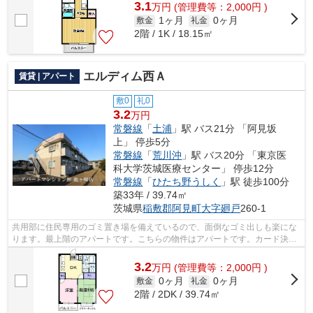
3.1
万
円
(管理費等：2,000円 )
1ヶ月
0ヶ月
敷金
礼金
2階 / 1K / 18.15㎡
エルディム西Ａ
賃貸 | アパート
敷0
礼0
3.2
万円
常磐線
「
土浦
」駅 バス21分 「阿見坂
上」 停歩5分
常磐線
「
荒川沖
」駅 バス20分 「東京医
科大学茨城医療センター」 停歩12分
常磐線
「
ひたち野うしく
」駅 徒歩100分
築33年 / 39.74㎡
茨城県
稲敷郡阿見町
大字廻戸
260-1
共用部に住民専用のゴミ置き場を備えているので、面倒なゴミ出しも楽にな
ります。最上階のアパートです。こちらの物件はアパートです。カード決済
であれば、現金が手元になくてもお支...
3.2
万
円
(管理費等：2,000円 )
0ヶ月
0ヶ月
敷金
礼金
2階 / 2DK / 39.74㎡