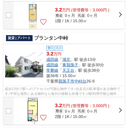
はアパートです☆アパートマンション館 ...
3.2
万
円
(管理費等：3,000円 )
0ヶ月
0ヶ月
敷金
礼金
1階 / 1K / 15.00㎡
プランタン中峠
賃貸 | アパート
敷0
礼0
3.2
万円
成田線
「
湖北
」駅 徒歩13分
成田線
「
東我孫子
」駅 徒歩30分
常磐線
「
天王台
」駅 徒歩38分
築36年 / 15.00㎡
千葉県
我孫子市
中峠台
26‐9
徒歩13分で駅へのアクセスが可能な物件です♪自走式の駐車場がある物件で
す♪平坦な場所にある物件なら毎日の移動も快適です♪2駅利用可能な物件で
移動範囲が広がります♪気になる情報を見...
3.2
万
円
(管理費等：3,000円 )
0ヶ月
0ヶ月
敷金
礼金
2階 / 1K / 15.00㎡