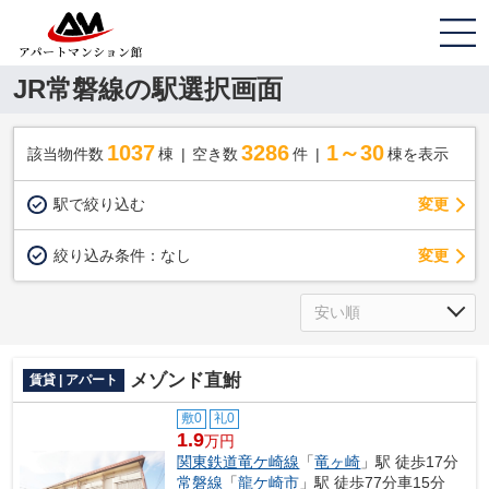
JR常磐線の駅選択画面
1037
3286
1～30
該当物件数
棟
空き数
件
棟を表示
駅で絞り込む
変更
変更
絞り込み条件：
なし
メゾンド直鮒
賃貸 | アパート
敷0
礼0
1.9
万円
関東鉄道竜ケ崎線
「
竜ヶ崎
」駅 徒歩17分
常磐線
「
龍ケ崎市
」駅 徒歩77分車15分