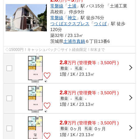
万円～
万円
常磐線
「
土浦
」駅 バス15分 「土浦工業
高校前」 停歩9分
常磐線
「
神立
」駅 徒歩76分
つくばエクスプレス
「
つくば
」駅 徒歩
120分
築32年 / 23.13㎡
茨城県
土浦市
真鍋
６丁目13番6
◇15000円！キャッシュバック◇サイト経由限定！8/末まで
2.8
万
円
(管理費等：3,500円 )
敷金
-
礼金
-
1階 / 1K / 23.13㎡
2.8
万
円
(管理費等：3,500円 )
敷金
-
礼金
-
1階 / 1K / 23.13㎡
2.9
万
円
(管理費等：3,500円 )
0ヶ月
0ヶ月
敷金
礼金
1階 / 1K / 23.13㎡