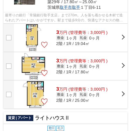
築29年 / 17.80㎡～25.00㎡
茨城県
取手市
取手
１丁目6-11
最寄りの銀行「常陽銀行取手支店」まで270m。人を落ち着かせる木材で造
られたアパートはいかがですか。駅まで徒歩9分の、快適なアクセスの物件
です。住みやすさを考えた、レイアウトの...
3
万
円
(管理費等：3,000円 )
1ヶ月
0ヶ月
敷金
礼金
2階 / 1R / 19.04㎡
3
万
円
(管理費等：3,000円 )
1ヶ月
0ヶ月
敷金
礼金
2階 / 1R / 17.80㎡
3
万
円
(管理費等：3,000円 )
1ヶ月
0ヶ月
敷金
礼金
2階 / 1R / 25.00㎡
ライトハウスⅡ
賃貸 | アパート
敷0
礼0