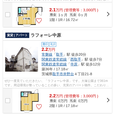
ってきます。満足のいく物件探してい...
2.1
万
円
(管理費等：3,000円 )
1ヶ月
0ヶ月
敷金
礼金
1階 / 1R / 16.72㎡
ラフォーレ中原
賃貸 | アパート
敷0
礼0
2.2
万円
常磐線
「
取手
」駅 徒歩20分
関東鉄道常総線
「
西取手
」駅 徒歩7分
関東鉄道常総線
「
寺原
」駅 徒歩12分
築36年 / 17.18㎡
茨城県
取手市
井野台
４丁目21-8
ぜひ一度見ていただきたい、「ラフォーレ中原」です。大塚公園まで361m
です。周辺環境が整っていることの多い、充実のアパート物件。こだわり条
件、通風良好のシンプルな作りの物件で...
2.2
万
円
(管理費等：3,000円 )
0万円
0万円
敷金
礼金
2階 / 1R / 17.18㎡