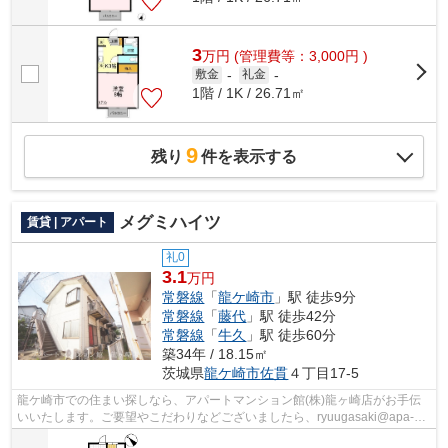
3
万
円
(管理費等：3,000円 )
敷金
-
礼金
-
1階 / 1K / 26.71㎡
9
残り
件を表示する
メグミハイツ
賃貸 | アパート
礼0
3.1
万円
常磐線
「
龍ケ崎市
」駅 徒歩9分
常磐線
「
藤代
」駅 徒歩42分
常磐線
「
牛久
」駅 徒歩60分
築34年 / 18.15㎡
茨城県
龍ケ崎市
佐貫
４丁目17-5
龍ケ崎市での住まい探しなら、アパートマンション館(株)龍ヶ崎店がお手伝
いいたします。ご要望やこだわりなどございましたら、ryuugasaki@apa-
to.co.jpにてお申し付け下さい。お部屋探...