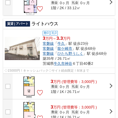
0ヶ月
0ヶ月
敷金
礼金
1階 / 2K / 33.12㎡
ライトハウス
賃貸 | アパート
敷0
礼0
3
3.3
万円～
万円
常磐線
「
牛久
」駅 徒歩23分
常磐線
「
龍ケ崎市
」駅 徒歩68分
常磐線
「
ひたち野うしく
」駅 徒歩68分
築35年 / 26.71㎡
茨城県
牛久市
神谷
６丁目40番2
◇15000円！キャッシュバック◇サイト経由限定！8/末まで
3
万
円
(管理費等：3,000円 )
0ヶ月
0ヶ月
敷金
礼金
1階 / 1K / 26.71㎡
3
万
円
(管理費等：3,000円 )
0ヶ月
0ヶ月
敷金
礼金
1階 / 1K / 26.71㎡