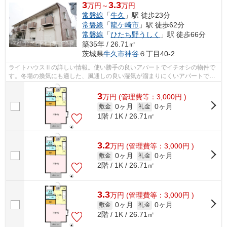
3
3.3
万円～
万円
常磐線
「
牛久
」駅 徒歩23分
常磐線
「
龍ケ崎市
」駅 徒歩62分
常磐線
「
ひたち野うしく
」駅 徒歩66分
築35年 / 26.71㎡
茨城県
牛久市
神谷
６丁目40-2
ライトハウスⅡの詳しい情報。使い勝手の良いアパートでイチオシの物件で
す。冬場の換気にも適した、風通しの良い湿気が溜まりにくいアパートで
す。敷地内ごみ置き場付き物件です。常磐...
3
万
円
(管理費等：3,000円 )
0ヶ月
0ヶ月
敷金
礼金
1階 / 1K / 26.71㎡
3.2
万
円
(管理費等：3,000円 )
0ヶ月
0ヶ月
敷金
礼金
2階 / 1K / 26.71㎡
3.3
万
円
(管理費等：3,000円 )
0ヶ月
0ヶ月
敷金
礼金
2階 / 1K / 26.71㎡