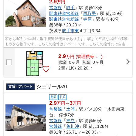
2.9
万円
常磐線
「
取手
」駅 徒歩18分
関東鉄道常総線
「
西取手
」駅 徒歩39分
関東鉄道常総線
「
寺原
」駅 徒歩48分
築38年 / 20.20㎡
茨城県
取手市
東
４丁目3-34
家から407mの場所に取手新道郵便局があります。駅まで平坦な場所で移動
もラクな物件です。こちらの物件はアパートです。こちらの物件には自走式
駐車場があります。お電話でアパートマ...
2.9
万
円
(管理費等：- )
0ヶ月
0ヶ月
敷金
礼金
2階 / 1K / 20.20㎡
シェリールAI
賃貸 | アパート
敷0
礼0
2.9
3
万円～
万円
常磐線
「
土浦
」駅 バス10分 「木田余東
台」 停歩7分
常磐線
「
神立
」駅 徒歩50分
常磐線
「
荒川沖
」駅 徒歩128分
築31年 / 26.71㎡～26.93㎡