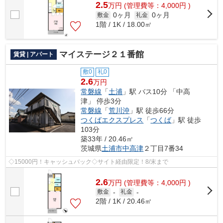
2.5
万
円
(管理費等：4,000円 )
0ヶ月
0ヶ月
敷金
礼金
1階 / 1K / 18.00㎡
マイステージ２１番館
賃貸 | アパート
敷0
礼0
2.6
万円
常磐線
「
土浦
」駅 バス10分 「中高
津」 停歩3分
常磐線
「
荒川沖
」駅 徒歩66分
つくばエクスプレス
「
つくば
」駅 徒歩
103分
築33年 / 20.46㎡
茨城県
土浦市
中高津
２丁目7番34
◇15000円！キャッシュバック◇サイト経由限定！8/末まで
2.6
万
円
(管理費等：4,000円 )
敷金
-
礼金
-
2階 / 1K / 20.46㎡