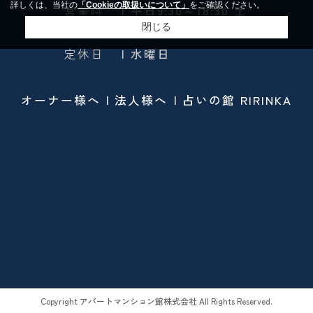
詳しくは、当社の
「Cookieの取扱いについて」
をご確認ください。
営業時
| 平日9:30～18:30 土
間
日祭10:00～19:00
閉じる
定休日
| 水曜日
オーナー様へ
法人様へ
占いの館 RIRINKA
Copyright アパートマンション館株式会社 All Rights Reserved.