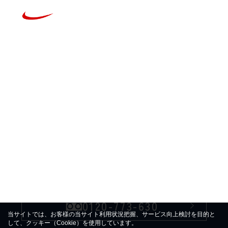
お問い合わせ
採用情報
最新の情報をいち早く提供出来るよう
コンテンツ
多くの物件を公開しています。
また、お客様の問合せにも瞬時に
もっと見る
もっと見る
対応出来るシステムを導入し
最高のサービスを目指し満足して
いただけるよう取組んでおります。
もっと見る
もっと見る
0120-773-630
当サイトでは、お客様の当サイト利用状況把握、サービス向上検討を目的と
して、クッキー（Cookie）を使用しています。