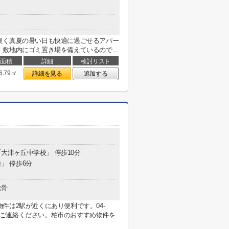
良く真夏の暑い日も快適に過ごせるアパー
敷地内にゴミ置き場を備えているので...
面積
詳細
検討リスト
6.79㎡
詳細を見る
追加する
 「大津ヶ丘中学校」 停歩10分
台」 停歩6分
鉄骨
件は2駅が近くにあり便利です。04-
.co.jpまでご連絡ください。柏市のおすすめ物件を