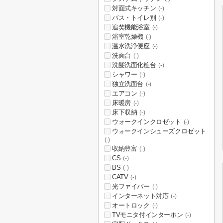
対面式キッチン
(-)
バス・トイレ別
(-)
追焚機能浴室
(-)
浴室乾燥機
(-)
温水洗浄便座
(-)
洗面台
(-)
洗髪洗面化粧台
(-)
シャワー
(-)
独立洗面台
(-)
エアコン
(-)
床暖房
(-)
床下収納
(-)
ウォークインクロゼット
(-)
ウォークインシューズクロゼット
(-)
収納豊富
(-)
CS
(-)
BS
(-)
CATV
(-)
光ファイバー
(-)
インターネット対応
(-)
オートロック
(-)
TVモニタ付インターホン
(-)