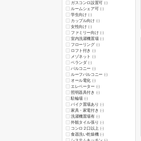
ガスコンロ設置可
(-)
ルームシェア可
(-)
学生向け
(-)
カップル向け
(-)
女性向け
(-)
ファミリー向け
(-)
室内洗濯機置場
(-)
フローリング
(-)
ロフト付き
(-)
メゾネット
(-)
ベランダ
(-)
バルコニー
(-)
ルーフバルコニー
(-)
オール電化
(-)
エレベーター
(-)
照明器具付き
(-)
駐輪場
(-)
バイク置場あり
(-)
家具・家電付き
(-)
洗濯機置場有
(-)
外観タイル張り
(-)
コンロ２口以上
(-)
食器洗い乾燥機
(-)
システムキッチン
(-)