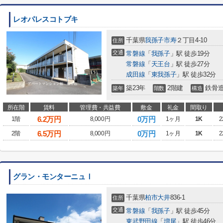
レオパレスコトブキ
千葉県
我孫子市
寿
２丁目4-10
住所
交通
常磐線
「
我孫子
」駅 徒歩19分
常磐線
「
天王台
」駅 徒歩27分
成田線
「
東我孫子
」駅 徒歩32分
築23年
2階建
鉄骨
築年
階数
構造
所在階
賃料
管理費・共益費
敷金
礼金
間取り
6.2
万円
0万円
1階
8,000円
1ヶ月
1K
2
6.5
万円
0万円
2階
8,000円
1ヶ月
1K
2
グラン・モンターニュⅠ
千葉県
柏市
大井
836-1
住所
交通
常磐線
「
我孫子
」駅 徒歩45分
東武野田線
「
増尾
」駅 徒歩46分