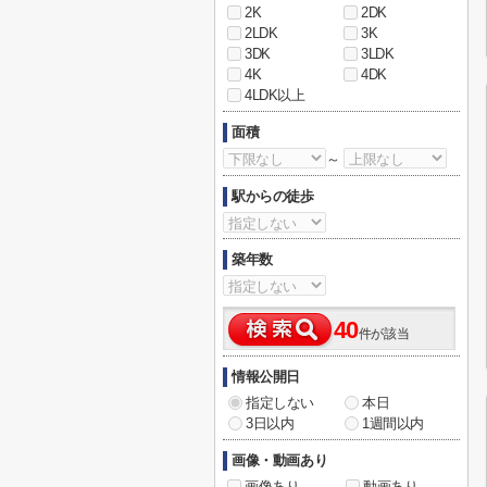
2K
2DK
2LDK
3K
3DK
3LDK
4K
4DK
4LDK以上
面積
～
駅からの徒歩
築年数
40
件が該当
情報公開日
指定しない
本日
3日以内
1週間以内
画像・動画あり
画像あり
動画あり