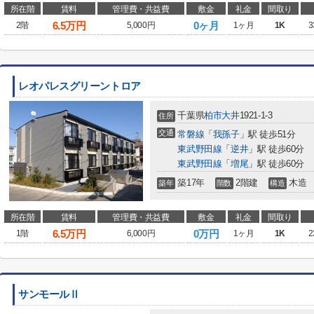
所在階
賃料
管理費・共益費
敷金
礼金
間取り
6.5
万円
0ヶ月
2階
5,000円
1ヶ月
1K
3
レオパレスグリーントロア
千葉県
柏市
大井
1921-1-3
住所
交通
常磐線
「
我孫子
」駅 徒歩51分
東武野田線
「
逆井
」駅 徒歩60分
東武野田線
「
増尾
」駅 徒歩60分
築17年
2階建
木造
築年
階数
構造
所在階
賃料
管理費・共益費
敷金
礼金
間取り
6.5
万円
0万円
1階
6,000円
1ヶ月
1K
2
サンモールⅡ