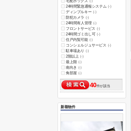
宅配ボックス
(-)
24時間緊急通報システム
(-)
ディンプルキー
(-)
防犯カメラ
(-)
24時間有人管理
(-)
フロントサービス
(-)
24時間ゴミ出し可
(-)
住戸内覧可能
(-)
コンシェルジュサービス
(-)
駐車場あり
(-)
2階以上
(-)
最上階
(-)
南向き
(-)
角部屋
(-)
40
件が該当
新着物件