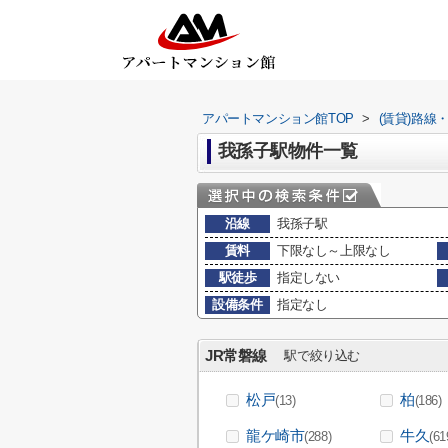
アパートマンション館TOP
>
(賃貸)路線
我孫子駅物件一覧
沿線
我孫子駅
賃料
下限なし～上限なし
駅徒歩
指定しない
設備条件
指定なし
JR常磐線
駅で絞り込む
松戸
柏
(13)
(186)
龍ケ崎市
牛久
(288)
(61