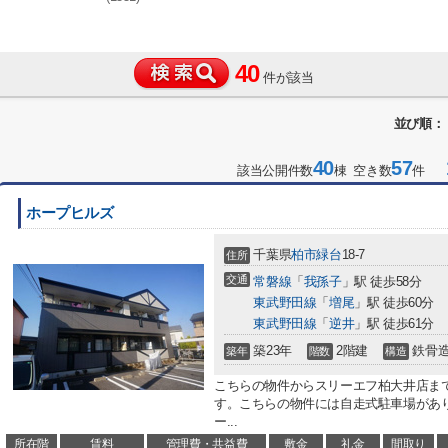
40
件が該当
並び順：
40
57
1
該当公開件数
棟 空き数
件
ホープヒルズ
千葉県
柏市
緑台
18-7
住所
交通
常磐線
「
我孫子
」駅 徒歩58分
東武野田線
「
増尾
」駅 徒歩60分
東武野田線
「
逆井
」駅 徒歩61分
築23年
2階建
鉄骨
築年
階数
構造
こちらの物件からスリーエフ柏大井店まで
す。こちらの物件には自走式駐車場があ
ー...
所在階
賃料
管理費・共益費
敷金
礼金
間取り