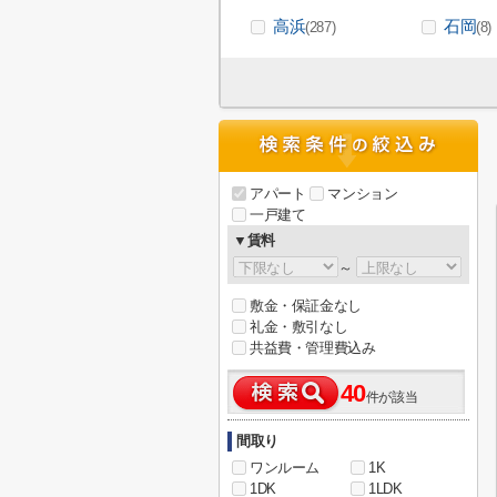
高浜
石岡
(287)
(8)
アパート
マンション
一戸建て
▼賃料
～
敷金・保証金なし
礼金・敷引なし
共益費・管理費込み
40
件が該当
間取り
ワンルーム
1K
1DK
1LDK