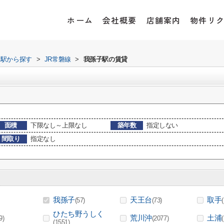
ホーム
会社概要
店舗案内
物件リ
・駅から探す
>
JR常磐線
>
我孫子駅の賃貸
面積
下限なし～上限なし
築年数
指定しない
間取り
指定なし
我孫子
天王台
取手
(57)
(73)
ひたち野うしく
荒川沖
土浦
9)
(2077)
(1551)