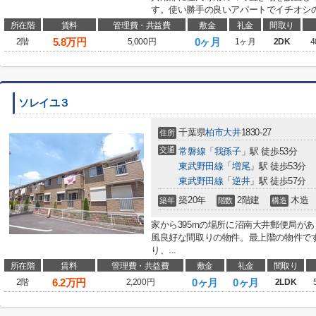
す。使い勝手の良いアパートでイチオシの
所在階
賃料
管理費・共益費
敷金
礼金
間取り
5.8
万円
0ヶ月
2階
5,000円
1ヶ月
2DK
4
ソレイユ３
千葉県
柏市
大井
1830-27
住所
交通
常磐線
「
我孫子
」駅 徒歩53分
東武野田線
「
増尾
」駅 徒歩53分
東武野田線
「
逆井
」駅 徒歩57分
築20年
2階建
木造
築年
階数
構造
家から395mの場所に沼南大井郵便局が
風良好な間取りの物件。最上階の物件で
り、...
所在階
賃料
管理費・共益費
敷金
礼金
間取り
6.2
万円
0ヶ月
0ヶ月
2階
2,200円
2LDK