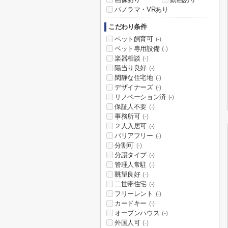
パノラマ・VRあり
こだわり条件
ペット飼育可
(-)
ペット専用設備
(-)
楽器相談
(-)
陽当り良好
(-)
閑静な住宅地
(-)
デザイナーズ
(-)
リノベーション済
(-)
保証人不要
(-)
事務所可
(-)
２人入居可
(-)
バリアフリー
(-)
分割可
(-)
分譲タイプ
(-)
管理人常駐
(-)
眺望良好
(-)
二世帯住宅
(-)
フリーレント
(-)
カードキー
(-)
オープンハウス
(-)
外国人可
(-)