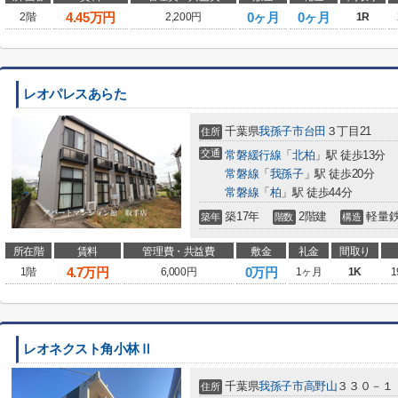
4.45
万円
0ヶ月
0ヶ月
2階
2,200円
1R
レオパレスあらた
千葉県
我孫子市
台田
３丁目21
住所
交通
常磐緩行線
「
北柏
」駅 徒歩13分
常磐線
「
我孫子
」駅 徒歩20分
常磐線
「
柏
」駅 徒歩44分
築17年
2階建
軽量
築年
階数
構造
所在階
賃料
管理費・共益費
敷金
礼金
間取り
4.7
万円
0万円
1階
6,000円
1ヶ月
1K
1
レオネクスト角小林Ⅱ
千葉県
我孫子市
高野山
３３０－１
住所