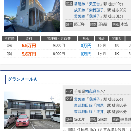
交通
常磐線
「
天王台
」駅 徒歩19分
成田線
「
東我孫子
」駅 徒歩20分
常磐線
「
我孫子
」駅 徒歩31分
築13年
2階建
木造
築年
階数
構造
所在階
賃料
管理費・共益費
敷金
礼金
間取り
5.5
万円
0万円
1階
6,000円
1ヶ月
1K
3
5.8
万円
0万円
2階
6,000円
1ヶ月
1K
3
グランメールＡ
千葉県
柏市
緑台
7-7
住所
交通
常磐線
「
我孫子
」駅 徒歩56分
東武野田線
「
増尾
」駅 徒歩58分
東武野田線
「
逆井
」駅 徒歩60分
築31年
2階建
軽量
築年
階数
構造
共用部に住民専用のゴミ置き場を設置し