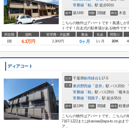
常磐線
「
柏
」駅 徒歩50分
築16年
2階建
木造
築年
階数
構造
こちらの物件はアパートです！風通しが
トです！自走式の駐車場がある物件です！
所在階
賃料
管理費・共益費
敷金
礼金
間取り
6.3
万円
0ヶ月
1階
2,300円
1ヶ月
2DK
4
ディアコート
千葉県
柏市
緑台
1‐17‐5
住所
交通
東武野田線
「
逆井
」駅 バス20分
常磐線
「
柏
」駅 バス28分 「榎木
常磐線
「
我孫子
」駅 徒歩55分
築19年
3階建
軽量
築年
階数
構造
こちらの物件はアパートです。こちらの物
7167-1222またはkasiwa@apa-to
ア...