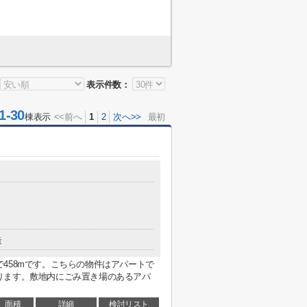
表示件数：
-30
棟表示
<<前へ
1
2
次へ>>
最初
造
458mです。こちらの物件はアパートで
ります。敷地内にごみ置き場のあるアパ
面積
詳細
検討リスト