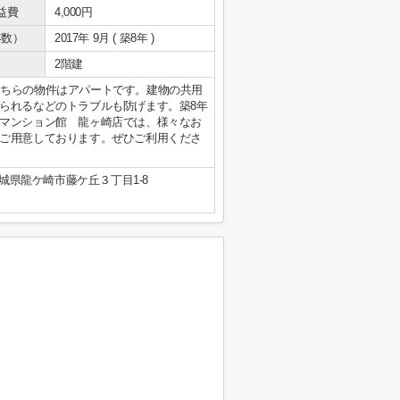
益費
4,000円
年数）
2017年 9月 ( 築8年 )
2階建
ラ。こちらの物件はアパートです。建物の共用
られるなどのトラブルも防げます。築8年
マンション館 龍ヶ崎店では、様々なお
ご用意しております。ぜひご利用くださ
城県龍ケ崎市藤ケ丘３丁目1-8