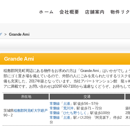
ホーム
会社概要
店舗案内
物件リ
グ
>
Grande Ami
Grande Ami
稲敷郡阿見町周辺にある物件をお求めの方は「Grande Ami」はいかがで
部にゴミ置き場を備えているので、外部の人にごみを見られたりするリスク
備も充実した、2017年築となっています。当社アパートマンション館 龍
アに満載です。お問い合わせは0297-60-7100から遠慮なくどうぞ。お待ちし
所在地
交通
常磐線
「
土浦
」駅 徒歩56～57分
常磐線
「
荒川沖
」駅 徒歩71～72分
築
茨城県
稲敷郡阿見町
大字廻戸
常磐線
「
ひたち野うしく
」駅 徒歩100分
2
90－2
常磐線
「
土浦
」駅 バス20分 「阿見坂下」 停歩2
木
分