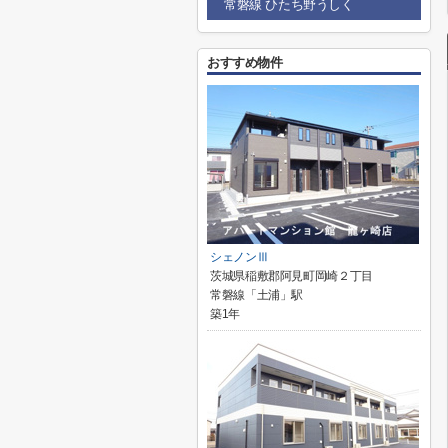
常磐線 ひたち野うしく
おすすめ物件
シェノンⅢ
茨城県稲敷郡阿見町岡崎２丁目
常磐線「土浦」駅
築1年