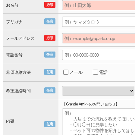
お名前
必須
フリガナ
任意
メールアドレス
必須
電話番号
任意
メール
電話
希望連絡方法
任意
希望連絡時間
任意
【Grande Amiへのお問い合わせ】
内容
任意