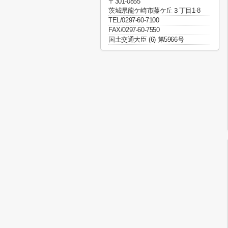
〒301-0855
茨城県龍ケ崎市藤ケ丘３丁目1-8
TEL/0297-60-7100
FAX/0297-60-7550
国土交通大臣 (6) 第5966号