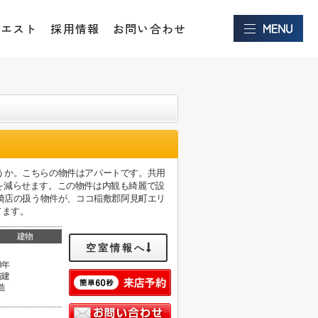
クエスト
採用情報
お問い合わせ
しょうか。こちらの物件はアパートです。共用
を減らせます。この物件は内観も綺麗で設
ヶ崎店の扱う物件が、ココ稲敷郡阿見町エリ
てます。
建物
空室情報へ
8年
階建
造