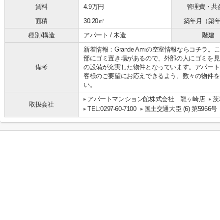
賃料
4.9万円
管理費・共
面積
30.20㎡
築年月（築
種別/構造
アパート / 木造
階建
新着情報：Grande Amiの空室情報ならコチ
部にゴミ置き場があるので、外部の人にゴミを見
備考
の設備が充実した物件となっています。アパート
客様のご要望にお応えできるよう、数々の物件を
い。
アパートマンション館株式会社 龍ヶ崎店
茨
取扱会社
TEL:0297-60-7100
国土交通大臣 (6) 第5966号