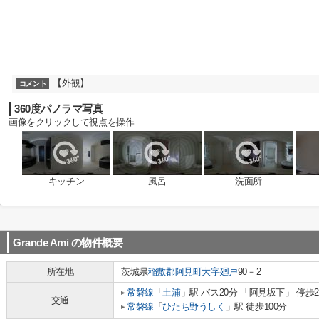
【外観】
コメント
360度パノラマ写真
画像をクリックして視点を操作
キッチン
風呂
洗面所
Grande Ami
の物件概要
所在地
茨城県
稲敷郡阿見町
大字廻戸
90－2
常磐線
「
土浦
」駅 バス20分 「阿見坂下」 停歩
交通
常磐線
「
ひたち野うしく
」駅 徒歩100分