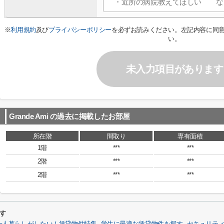
※
利用規約
及び
プライバシーポリシー
を必ずお読みください。左記内容に同
い。
未入力項目があります
Grande Ami
の過去に掲載したお部屋
所在階
間取り
専有面積
1階
***
***
2階
***
***
2階
***
***
探す