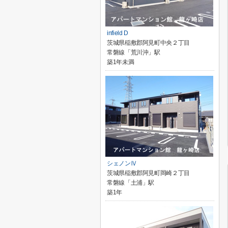
infield D
茨城県稲敷郡阿見町中央２丁目
常磐線「荒川沖」駅
築1年未満
シェノンⅣ
茨城県稲敷郡阿見町岡崎２丁目
常磐線「土浦」駅
築1年