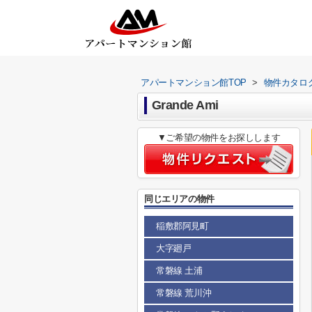
アパートマンション館TOP
>
物件カタロ
Grande Ami
▼ご希望の物件をお探しします
同じエリアの物件
稲敷郡阿見町
大字廻戸
常磐線 土浦
常磐線 荒川沖