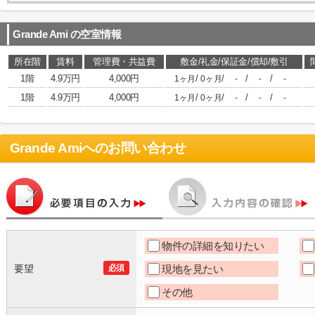
Grande Ami
の空室情報
所在階
賃料
管理費・共益費
敷金/礼金/保証金/償却/敷引
1階
4.9万円
4,000円
/
/
/
/
1ヶ月
0ヶ月
-
-
-
1階
4.9万円
4,000円
/
/
/
/
1ヶ月
0ヶ月
-
-
-
Grande Ami
へのお問い合わせ
物件の詳細を知りたい
要望
必須
現地を見たい
その他