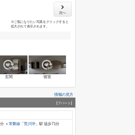
次へ
※ご覧になりたい写真をクリックすると
拡大されて表示されます。
玄関
寝室
情報の見方
【アパート】
2分
常磐線
「
荒川沖
」駅 徒歩71分