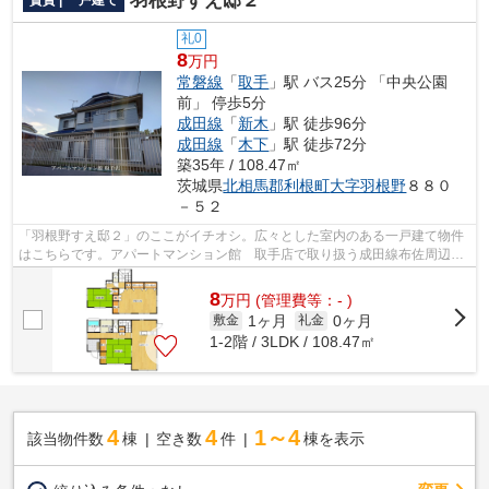
羽根野すえ邸２
賃貸 | 一戸建て
礼0
8
万円
常磐線
「
取手
」駅 バス25分 「中央公園
前」 停歩5分
成田線
「
新木
」駅 徒歩96分
成田線
「
木下
」駅 徒歩72分
築35年 / 108.47㎡
茨城県
北相馬郡利根町
大字羽根野
８８０
－５２
「羽根野すえ邸２」のここがイチオシ。広々とした室内のある一戸建て物件
はこちらです。アパートマンション館 取手店で取り扱う成田線布佐周辺の
戸建てを求めるなら、0297-72-1181か...
8
万
円
(管理費等：- )
1ヶ月
0ヶ月
敷金
礼金
1-2階 / 3LDK / 108.47㎡
4
4
1～4
該当物件数
棟
空き数
件
棟を表示