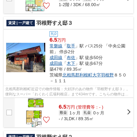
1-2階 / 3DK / 68.00㎡
羽根野すえ邸３
賃貸 | 一戸建て
礼0
6.5
万円
常磐線
「
取手
」駅 バス25分 「中央公園
前」 停歩2分
成田線
「
布佐
」駅 徒歩50分
成田線
「
木下
」駅 徒歩67分
築47年 / 89.35㎡
茨城県
北相馬郡利根町
大字羽根野
８５０
－１１１
北相馬郡利根町近辺での物件情報：大好評のあの物件「羽根野すえ邸３」。
便利なスーパー「わくわく広場利根店」まで434mです。こちらの物件は一
戸建てです。バス停が徒歩3分圏内にござ...
6.5
万
円
(管理費等：- )
1ヶ月
0ヶ月
敷金
礼金
- / 3LDK / 89.35㎡