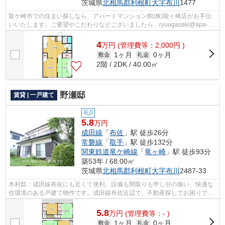
茨城県
北相馬郡利根町
大字布川
1477
龍ケ崎市での住まい探しなら、アパートマンション館(株)龍ヶ崎店がお手伝
いいたします。ご要望やこだわりなどございましたら、ryuugasaki@apa-
to.co.jpにてお申し付け下さい。お部屋探...
4
万
円
(管理費等：2,000円 )
1ヶ月
0ヶ月
敷金
礼金
2階 / 2DK / 40.00㎡
野瀬邸
賃貸 | 一戸建て
礼0
5.8
万円
成田線
「
布佐
」駅 徒歩26分
常磐線
「
取手
」駅 徒歩132分
関東鉄道竜ケ崎線
「
竜ヶ崎
」駅 徒歩93分
築53年 / 68.00㎡
茨城県
北相馬郡利根町
大字布川
2487-33
木村邸：成田線布佐にも近くて便利。設備も間取りも申し分の無い、快適な
住環境のある戸建て物件です。成田線布佐近辺で、不動産探しでお困りでし
たら、まずはアパートマンション館 ...
5.8
万
円
(管理費等：- )
1ヶ月
0ヶ月
敷金
礼金