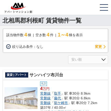
北相馬郡利根町 賃貸物件一覧
4
4
1～4
該当物件数
棟
空き数
件
棟を表示
変更
絞り込み条件：
なし
サンハイツ布川台
賃貸 | アパート
礼0
4
万円
常磐線
「
取手
」駅 車30分 8.9km
常磐線
「
藤代
」駅 車20分 6.8km
常磐線
「
龍ケ崎市
」駅 車20分 7.2km
築37年 / 40.00㎡