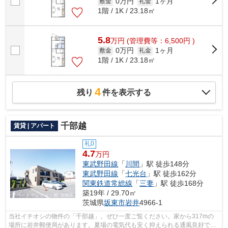
0万円
1ヶ月
敷金
礼金
1階 / 1K / 23.18㎡
5.8
万
円
(管理費等：6,500円 )
0万円
1ヶ月
敷金
礼金
1階 / 1K / 23.18㎡
4
残り
件を表示する
千部越
賃貸 | アパート
礼0
4.7
万円
東武野田線
「
川間
」駅 徒歩148分
東武野田線
「
七光台
」駅 徒歩162分
関東鉄道常総線
「
三妻
」駅 徒歩168分
築19年 / 29.70㎡
茨城県
坂東市
岩井
4966-1
当社イチオシの物件の「千部越」。ぜひ一度ご覧ください。家から317mの
場所に岩井郵便局があります。夏場の電気代も安く抑えられる通風良好で快