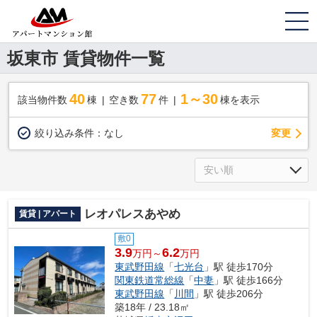
坂東市 賃貸物件一覧
40
77
1～30
該当物件数
棟
空き数
件
棟を表示
変更
絞り込み条件：
なし
レオパレスあやめ
賃貸 | アパート
敷0
3.9
6.2
万円～
万円
東武野田線
「
七光台
」駅 徒歩170分
関東鉄道常総線
「
中妻
」駅 徒歩166分
東武野田線
「
川間
」駅 徒歩206分
築18年 / 23.18㎡