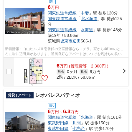
敷0
6
万円
関東鉄道常総線
「
中妻
」駅 徒歩120分
関東鉄道常総線
「
北水海道
」駅 徒歩125
分
関東鉄道常総線
「
水海道
」駅 徒歩148分
築19年 / 58.86㎡
茨城県
坂東市
辺田
565-1
新着情報：白山ヒルズⅡ壱番館の空室情報ならコチラ。家から461mのとこ
ろに岩井辺田局があります。通風良好なアパートはいつでも気持ちの良い空
間です。毎日のごみ捨てが楽になる敷地内...
6
万
円
(管理費等：2,300円 )
0ヶ月
9万円
敷金
礼金
2階 / 2LDK / 58.86㎡
レオパレスパティオ
賃貸 | アパート
敷0
6
6.3
万円～
万円
関東鉄道常総線
「
水海道
」駅 徒歩161分
東武野田線
「
川間
」駅 徒歩150分
東武野田線
「
七光台
」駅 徒歩170分