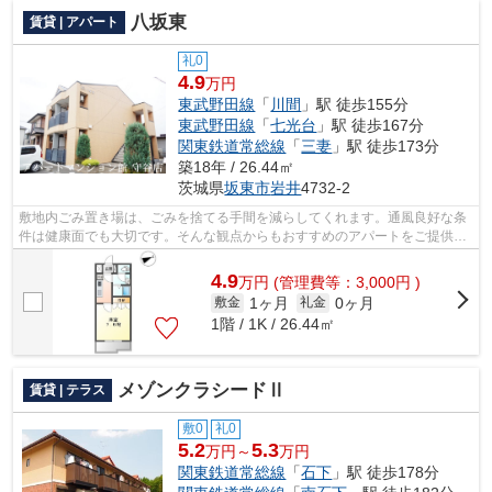
八坂東
賃貸 | アパート
礼0
4.9
万円
東武野田線
「
川間
」駅 徒歩155分
東武野田線
「
七光台
」駅 徒歩167分
関東鉄道常総線
「
三妻
」駅 徒歩173分
築18年 / 26.44㎡
茨城県
坂東市
岩井
4732-2
敷地内ごみ置き場は、ごみを捨てる手間を減らしてくれます。通風良好な条
件は健康面でも大切です。そんな観点からもおすすめのアパートをご提供し
ます。こちらの物件はアパートです。...
4.9
万
円
(管理費等：3,000円 )
1ヶ月
0ヶ月
敷金
礼金
1階 / 1K / 26.44㎡
メゾンクラシードⅡ
賃貸 | テラス
敷0
礼0
5.2
5.3
万円～
万円
関東鉄道常総線
「
石下
」駅 徒歩178分