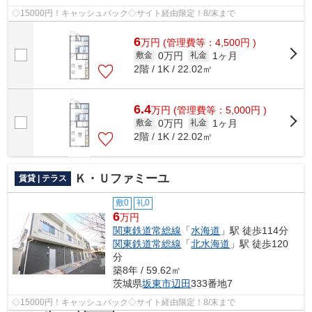
◇15000円！キャッシュバック◇サイト経由限定！8/末まで
6
万
円
(管理費等：4,500円 )
0万円
1ヶ月
敷金
礼金
2階 / 1K / 22.02㎡
6.4
万
円
(管理費等：5,000円 )
0万円
1ヶ月
敷金
礼金
2階 / 1K / 22.02㎡
Ｋ・Ｕファミーユ
賃貸 | テラス
敷0
礼0
6
万円
関東鉄道常総線
「
水海道
」駅 徒歩114分
関東鉄道常総線
「
北水海道
」駅 徒歩120
分
築8年 / 59.62㎡
茨城県
坂東市
辺田
333番地7
◇15000円！キャッシュバック◇サイト経由限定！8/末まで