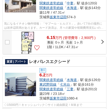
関東鉄道常総線
「
中妻
」駅 徒歩120分
関東鉄道常総線
「
水海道
」駅 徒歩143分
築11年 / 47.31㎡
茨城県
坂東市
辺田
574-3
気になるイチオシ物件情報：「サプール・ヒルズⅡ」。歩いて7分の場所に
は岩井辺田局があります。カード決済は、月々の家賃や初期費用支払いのわ
ずらわしさを解消してくれます。あると...
6.15
万
円
(管理費等：2,900円 )
0ヶ月
1ヶ月
敷金
礼金
1階 / 1LDK / 47.31㎡
レオパレスエクシード
賃貸 | アパート
敷0
6.2
万円
関東鉄道常総線
「
水海道
」駅 徒歩126分
東武野田線
「
七光台
」駅 徒歩161分
関東鉄道常総線
「
三妻
」駅 徒歩201分
築23年 / 23.18㎡
茨城県
坂東市
辺田
1080-4
◇15000円！キャッシュバック◇サイト経由限定！8/末まで