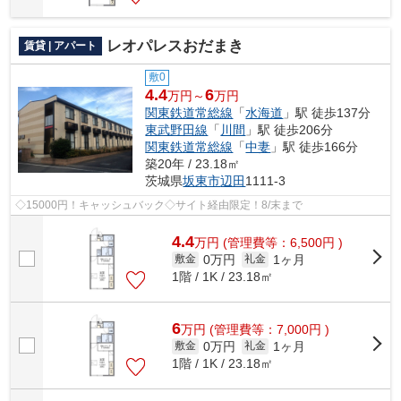
レオパレスおだまき
賃貸 | アパート
敷0
4.4
6
万円～
万円
関東鉄道常総線
「
水海道
」駅 徒歩137分
東武野田線
「
川間
」駅 徒歩206分
関東鉄道常総線
「
中妻
」駅 徒歩166分
築20年 / 23.18㎡
茨城県
坂東市
辺田
1111-3
◇15000円！キャッシュバック◇サイト経由限定！8/末まで
4.4
万
円
(管理費等：6,500円 )
0万円
1ヶ月
敷金
礼金
1階 / 1K / 23.18㎡
6
万
円
(管理費等：7,000円 )
0万円
1ヶ月
敷金
礼金
1階 / 1K / 23.18㎡