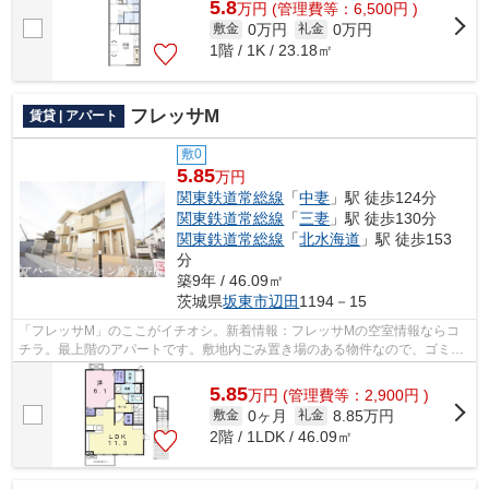
5.8
万
円
(管理費等：6,500円 )
0万円
0万円
敷金
礼金
1階 / 1K / 23.18㎡
フレッサM
賃貸 | アパート
敷0
5.85
万円
関東鉄道常総線
「
中妻
」駅 徒歩124分
関東鉄道常総線
「
三妻
」駅 徒歩130分
関東鉄道常総線
「
北水海道
」駅 徒歩153
分
築9年 / 46.09㎡
茨城県
坂東市
辺田
1194－15
「フレッサM」のここがイチオシ。新着情報：フレッサMの空室情報ならコ
チラ。最上階のアパートです。敷地内ごみ置き場のある物件なので、ゴミ出
しが楽です。関東鉄道常総線中妻近くで...
5.85
万
円
(管理費等：2,900円 )
0ヶ月
8.85万円
敷金
礼金
2階 / 1LDK / 46.09㎡