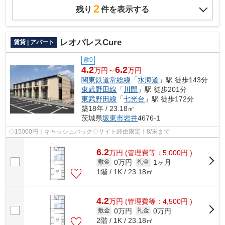
2
残り
件を表示する
レオパレスCure
賃貸 | アパート
敷0
4.2
6.2
万円～
万円
関東鉄道常総線
「
水海道
」駅 徒歩143分
東武野田線
「
川間
」駅 徒歩201分
東武野田線
「
七光台
」駅 徒歩172分
築18年 / 23.18㎡
茨城県
坂東市
岩井
4676-1
◇15000円！キャッシュバック◇サイト経由限定！8/末まで
6.2
万
円
(管理費等：5,000円 )
0万円
1ヶ月
敷金
礼金
1階 / 1K / 23.18㎡
4.2
万
円
(管理費等：4,500円 )
0万円
0万円
敷金
礼金
2階 / 1K / 23.18㎡