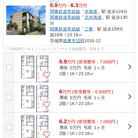
5.9
6.3
万円～
万円
関東鉄道常総線
「
水海道
」駅 徒歩124分
関東鉄道常総線
「
北水海道
」駅 徒歩130
分
関東鉄道常総線
「
三妻
」駅 徒歩199分
築18年 / 23.18㎡
茨城県
坂東市
辺田
1016-12
◇15000円！キャッシュバック◇サイト経由限定！8/末まで
5.9
万
円
(管理費等：7,000円 )
0万円
1ヶ月
敷金
礼金
1階 / 1K / 23.18㎡
6
万
円
(管理費等：6,500円 )
0万円
1ヶ月
敷金
礼金
2階 / 1K / 23.18㎡
6.2
万
円
(管理費等：7,000円 )
0万円
1ヶ月
敷金
礼金
2階 / 1K / 23.18㎡