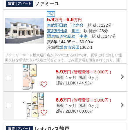
ファミーユ
賃貸 | アパート
礼0
5.9
6.6
万円～
万円
東武野田線
「
七光台
」駅 徒歩122分
東武野田線
「
川間
」駅 徒歩128分
関東鉄道常総線
「
中妻
」駅 徒歩147分
築8年 / 44.95㎡～60.00㎡
茨城県
坂東市
辺田
1362-1
ファミリーマート坂東辺田店が365mにある物件です。夏場は特に涼しい通
風良好な環境の良い快適空間をどうぞ。ごみ置き場も用意されており、通勤
前などにごみ捨て可能です。こちらの物...
5.9
万
円
(管理費等：3,000円 )
1ヶ月
0ヶ月
敷金
礼金
1階 / 1LDK / 44.95㎡
6.6
万
円
(管理費等：3,000円 )
1ヶ月
0ヶ月
敷金
礼金
2階 / 2LDK / 60.00㎡
レオパレス鵠戸
賃貸 | アパート