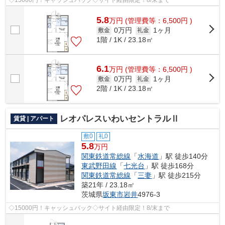
5.8
万
円
(管理費等：6,500円 )
0万円
1ヶ月
敷金
礼金
1階 / 1K / 23.18㎡
6.1
万
円
(管理費等：6,500円 )
0万円
1ヶ月
敷金
礼金
2階 / 1K / 23.18㎡
レオパレスいわいセントラルⅡ
賃貸 | アパート
敷0
礼0
5.8
万円
関東鉄道常総線
「
水海道
」駅 徒歩140分
東武野田線
「
七光台
」駅 徒歩168分
関東鉄道常総線
「
三妻
」駅 徒歩215分
築21年 / 23.18㎡
茨城県
坂東市
岩井
4976-3
◇15000円！キャッシュバック◇サイト経由限定！8/末まで