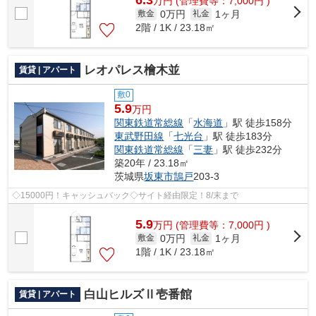
万
円
(管理費等：7,000円 )
0万円
1ヶ月
敷金
礼金
2階 / 1K / 23.18㎡
レオパレス檜木並
賃貸 | アパート
敷0
5.9
万円
関東鉄道常総線
「
水海道
」駅 徒歩158分
東武野田線
「
七光台
」駅 徒歩183分
関東鉄道常総線
「
三妻
」駅 徒歩232分
築20年 / 23.18㎡
茨城県
坂東市
鵠戸
203-3
◇15000円！キャッシュバック◇サイト経由限定！8/末まで
5.9
万
円
(管理費等：7,000円 )
0万円
1ヶ月
敷金
礼金
1階 / 1K / 23.18㎡
白山ヒルズⅡ壱番館
賃貸 | アパート