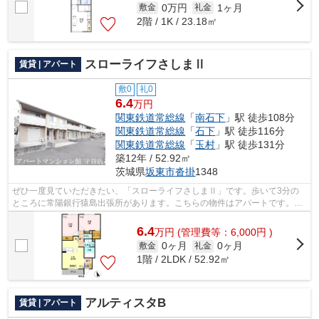
0万円
1ヶ月
敷金
礼金
2階 / 1K / 23.18㎡
スローライフさしまⅡ
賃貸 | アパート
敷0
礼0
6.4
万円
関東鉄道常総線
「
南石下
」駅 徒歩108分
関東鉄道常総線
「
石下
」駅 徒歩116分
関東鉄道常総線
「
玉村
」駅 徒歩131分
築12年 / 52.92㎡
茨城県
坂東市
沓掛
1348
ぜひ一度見ていただきたい、「スローライフさしまⅡ」です。歩いて3分の
ところに常陽銀行猿島出張所があります。こちらの物件はアパートです。短
時間でごみ出しを終えられるように、敷...
6.4
万
円
(管理費等：6,000円 )
0ヶ月
0ヶ月
敷金
礼金
1階 / 2LDK / 52.92㎡
アルティスタB
賃貸 | アパート