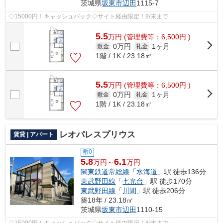
茨城県
坂東市
辺田
1115-7
◇15000円！キャッシュバック◇サイト経由限定！8/末まで
5.5
万
円
(管理費等：6,500円 )
0万円
1ヶ月
敷金
礼金
1階 / 1K / 23.18㎡
5.5
万
円
(管理費等：6,500円 )
0万円
1ヶ月
敷金
礼金
1階 / 1K / 23.18㎡
レオパレスプリウス
賃貸 | アパート
敷0
5.8
6.1
万円～
万円
関東鉄道常総線
「
水海道
」駅 徒歩136分
東武野田線
「
七光台
」駅 徒歩170分
東武野田線
「
川間
」駅 徒歩206分
築18年 / 23.18㎡
茨城県
坂東市
辺田
1110-15
◇15000円！キャッシュバック◇サイト経由限定！8/末まで