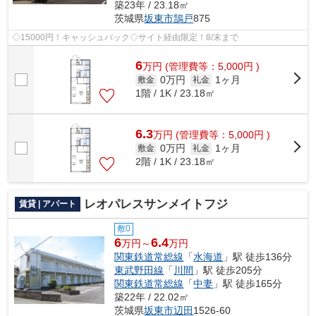
築23年 / 23.18㎡
茨城県
坂東市
鵠戸
875
◇15000円！キャッシュバック◇サイト経由限定！8/末まで
6
万
円
(管理費等：5,000円 )
0万円
1ヶ月
敷金
礼金
1階 / 1K / 23.18㎡
6.3
万
円
(管理費等：5,000円 )
0万円
1ヶ月
敷金
礼金
2階 / 1K / 23.18㎡
レオパレスサンメイトフジ
賃貸 | アパート
敷0
6
6.4
万円～
万円
関東鉄道常総線
「
水海道
」駅 徒歩136分
東武野田線
「
川間
」駅 徒歩205分
関東鉄道常総線
「
中妻
」駅 徒歩165分
築22年 / 22.02㎡
茨城県
坂東市
辺田
1526-60