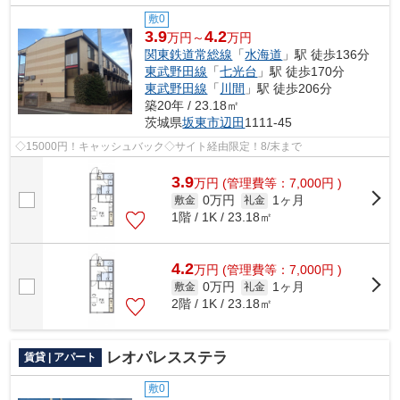
敷0
3.9
4.2
万円～
万円
関東鉄道常総線
「
水海道
」駅 徒歩136分
東武野田線
「
七光台
」駅 徒歩170分
東武野田線
「
川間
」駅 徒歩206分
築20年 / 23.18㎡
茨城県
坂東市
辺田
1111-45
◇15000円！キャッシュバック◇サイト経由限定！8/末まで
3.9
万
円
(管理費等：7,000円 )
0万円
1ヶ月
敷金
礼金
1階 / 1K / 23.18㎡
4.2
万
円
(管理費等：7,000円 )
0万円
1ヶ月
敷金
礼金
2階 / 1K / 23.18㎡
レオパレスステラ
賃貸 | アパート
敷0