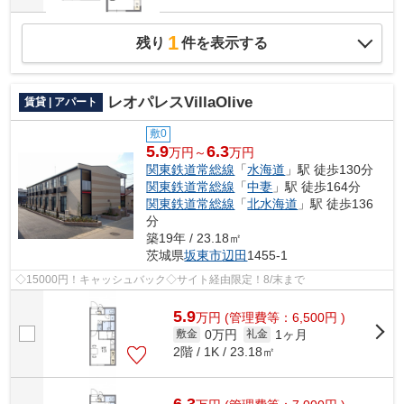
1
残り
件を表示する
レオパレスVillaOlive
賃貸 | アパート
敷0
5.9
6.3
万円～
万円
関東鉄道常総線
「
水海道
」駅 徒歩130分
関東鉄道常総線
「
中妻
」駅 徒歩164分
関東鉄道常総線
「
北水海道
」駅 徒歩136
分
築19年 / 23.18㎡
茨城県
坂東市
辺田
1455-1
◇15000円！キャッシュバック◇サイト経由限定！8/末まで
5.9
万
円
(管理費等：6,500円 )
0万円
1ヶ月
敷金
礼金
2階 / 1K / 23.18㎡
6.3