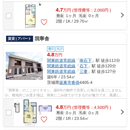
適な物件です。こちらの物件はアパート...
4.7
万
円
(管理費等：2,000円 )
1ヶ月
0ヶ月
敷金
礼金
2階 / 1K / 29.70㎡
我寧舎
賃貸 | アパート
敷0
礼0
4.8
万円
関東鉄道常総線
「
南石下
」駅 徒歩112分
関東鉄道常総線
「
石下
」駅 徒歩120分
関東鉄道常総線
「
三妻
」駅 徒歩127分
築6年 / 23.54㎡
茨城県
坂東市
沓掛
4405-4
「我寧舎」のここがイチオシ。築6年の物件で充実した毎日を過ごしません
か。敷地内ごみ置き場は、簡単にごみ捨てができるのが魅力です。風通しの
良い物件は利便性が高く好条件です。坂...
4.8
万
円
(管理費等：4,500円 )
0ヶ月
0ヶ月
敷金
礼金
2階 / 1R / 23.54㎡