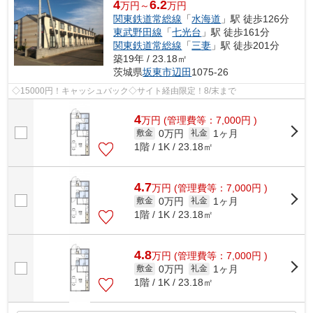
4
6.2
万円～
万円
関東鉄道常総線
「
水海道
」駅 徒歩126分
東武野田線
「
七光台
」駅 徒歩161分
関東鉄道常総線
「
三妻
」駅 徒歩201分
築19年 / 23.18㎡
茨城県
坂東市
辺田
1075-26
◇15000円！キャッシュバック◇サイト経由限定！8/末まで
4
万
円
(管理費等：7,000円 )
0万円
1ヶ月
敷金
礼金
1階 / 1K / 23.18㎡
4.7
万
円
(管理費等：7,000円 )
0万円
1ヶ月
敷金
礼金
1階 / 1K / 23.18㎡
4.8
万
円
(管理費等：7,000円 )
0万円
1ヶ月
敷金
礼金
1階 / 1K / 23.18㎡