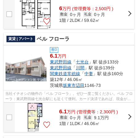
6
万
円
(管理費等：2,500円 )
0ヶ月
0ヶ月
敷金
礼金
1階 / 2LDK / 59.62㎡
ベル フローラ
賃貸 | アパート
敷0
6.1
万円
東武野田線
「
七光台
」駅 徒歩133分
東武野田線
「
川間
」駅 徒歩139分
関東鉄道常総線
「
中妻
」駅 徒歩160分
築12年 / 46.06㎡
茨城県
坂東市
辺田
1146-73
当社イチオシの物件の「ベル フローラ」。ぜひ一度ご覧ください。ベル フロ
ーラ：東武野田線七光台駅にも近くて便利。カード決済であれば、現金が手
元になくてもお支払いできます。四...
6.1
万
円
(管理費等：2,300円 )
0ヶ月
9.1万円
敷金
礼金
1階 / 1LDK / 46.06㎡