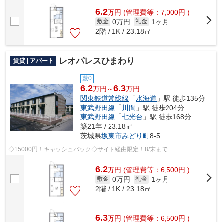
6.2
万
円
(管理費等：7,000円 )
0万円
1ヶ月
敷金
礼金
2階 / 1K / 23.18㎡
レオパレスひまわり
賃貸 | アパート
敷0
6.2
6.3
万円～
万円
関東鉄道常総線
「
水海道
」駅 徒歩135分
東武野田線
「
川間
」駅 徒歩204分
東武野田線
「
七光台
」駅 徒歩168分
築21年 / 23.18㎡
茨城県
坂東市
みどり町
8-5
◇15000円！キャッシュバック◇サイト経由限定！8/末まで
6.2
万
円
(管理費等：6,500円 )
0万円
1ヶ月
敷金
礼金
2階 / 1K / 23.18㎡
6.3
万
円
(管理費等：6,500円 )