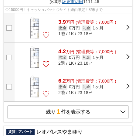
茨城県
坂東市
辺田
1111-46
◇15000円！キャッシュバック◇サイト経由限定！8/末まで
3.9
万
円
(管理費等：7,000円 )
0万円
1ヶ月
敷金
礼金
1階 / 1K / 23.18㎡
4.2
万
円
(管理費等：7,000円 )
0万円
1ヶ月
敷金
礼金
2階 / 1K / 23.18㎡
6.2
万
円
(管理費等：7,000円 )
0万円
1ヶ月
敷金
礼金
2階 / 1K / 23.18㎡
1
残り
件を表示する
レオパレスやまゆり
賃貸 | アパート