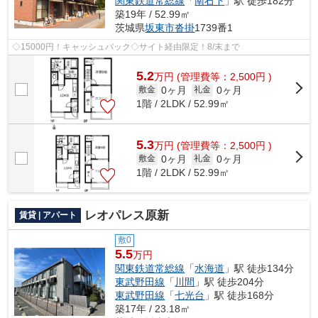
関東鉄道常総線
「
南石下
」駅 徒歩182分
築19年 / 52.99㎡
茨城県
坂東市
沓掛
1739番1
◇15000円！キャッシュバック◇サイト経由限定！8/末まで
5.2
万
円
(管理費等：2,500円 )
0ヶ月
0ヶ月
敷金
礼金
1階 / 2LDK / 52.99㎡
5.3
万
円
(管理費等：2,500円 )
0ヶ月
0ヶ月
敷金
礼金
1階 / 2LDK / 52.99㎡
レオパレス原新
賃貸 | アパート
敷0
5.5
万円
関東鉄道常総線
「
水海道
」駅 徒歩134分
東武野田線
「
川間
」駅 徒歩204分
東武野田線
「
七光台
」駅 徒歩168分
築17年 / 23.18㎡