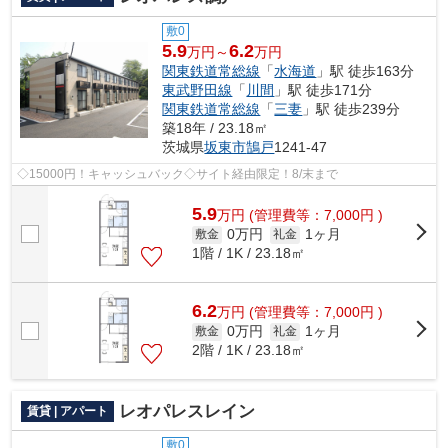
敷0
5.9
6.2
万円～
万円
関東鉄道常総線
「
水海道
」駅 徒歩163分
東武野田線
「
川間
」駅 徒歩171分
関東鉄道常総線
「
三妻
」駅 徒歩239分
築18年 / 23.18㎡
茨城県
坂東市
鵠戸
1241-47
◇15000円！キャッシュバック◇サイト経由限定！8/末まで
5.9
万
円
(管理費等：7,000円 )
0万円
1ヶ月
敷金
礼金
1階 / 1K / 23.18㎡
6.2
万
円
(管理費等：7,000円 )
0万円
1ヶ月
敷金
礼金
2階 / 1K / 23.18㎡
レオパレスレイン
賃貸 | アパート
敷0