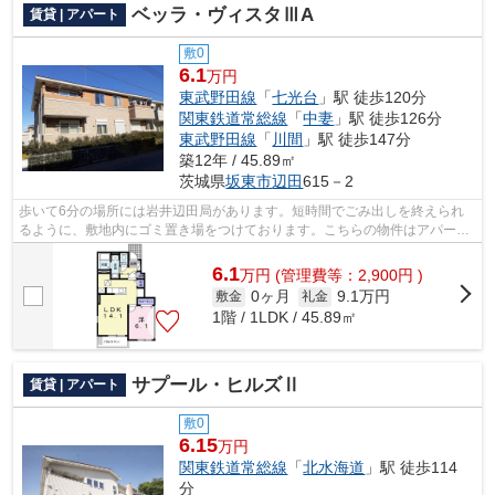
ベッラ・ヴィスタⅢA
賃貸 | アパート
敷0
6.1
万円
東武野田線
「
七光台
」駅 徒歩120分
関東鉄道常総線
「
中妻
」駅 徒歩126分
東武野田線
「
川間
」駅 徒歩147分
築12年 / 45.89㎡
茨城県
坂東市
辺田
615－2
歩いて6分の場所には岩井辺田局があります。短時間でごみ出しを終えられ
るように、敷地内にゴミ置き場をつけております。こちらの物件はアパート
です。通風良好なアパートはいつでも気...
6.1
万
円
(管理費等：2,900円 )
0ヶ月
9.1万円
敷金
礼金
1階 / 1LDK / 45.89㎡
サプール・ヒルズⅡ
賃貸 | アパート
敷0
6.15
万円
関東鉄道常総線
「
北水海道
」駅 徒歩114
分