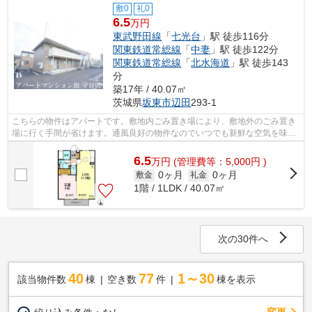
敷0
礼0
6.5
万円
東武野田線
「
七光台
」駅 徒歩116分
関東鉄道常総線
「
中妻
」駅 徒歩122分
関東鉄道常総線
「
北水海道
」駅 徒歩143
分
築17年 / 40.07㎡
茨城県
坂東市
辺田
293-1
こちらの物件はアパートです。敷地内ごみ置き場により、敷地外のごみ置き
場に行く手間が省けます。通風良好の物件なのでいつでも新鮮な空気を味わ
えます。当社なら、坂東市エリアにあ...
6.5
万
円
(管理費等：5,000円 )
0ヶ月
0ヶ月
敷金
礼金
1階 / 1LDK / 40.07㎡
次の30件へ
40
77
1～30
該当物件数
棟
空き数
件
棟を表示