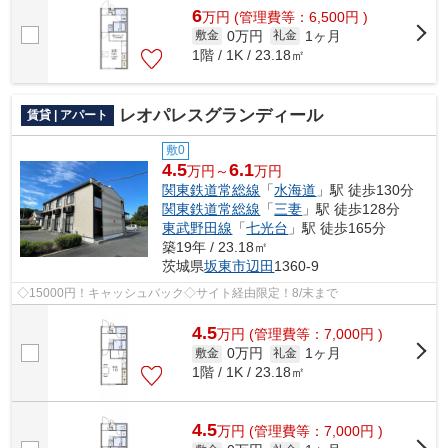
6
万
円
(管理費等：6,500円 )
0万円
1ヶ月
敷金
礼金
1階 / 1K / 23.18㎡
レオパレスグランディール
賃貸 | アパート
敷0
4.5
6.1
万円～
万円
関東鉄道常総線
「
水海道
」駅 徒歩130分
関東鉄道常総線
「
三妻
」駅 徒歩128分
東武野田線
「
七光台
」駅 徒歩165分
築19年 / 23.18㎡
茨城県
坂東市
辺田
1360-9
◇15000円！キャッシュバック◇サイト経由限定！8/末まで
4.5
万
円
(管理費等：7,000円 )
0万円
1ヶ月
敷金
礼金
1階 / 1K / 23.18㎡
4.5
万
円
(管理費等：7,000円 )