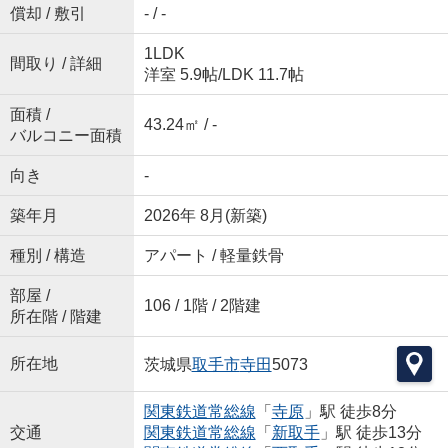
償却 / 敷引
- / -
1LDK
間取り / 詳細
洋室 5.9帖
/
LDK 11.7帖
面積 /
43.24㎡ / -
バルコニー面積
向き
-
築年月
2026年 8月(新築)
種別 / 構造
アパート / 軽量鉄骨
部屋 /
106 / 1階 / 2階建
所在階 / 階建
所在地
茨城県
取手市
寺田
5073
関東鉄道常総線
「
寺原
」駅 徒歩8分
交通
関東鉄道常総線
「
新取手
」駅 徒歩13分