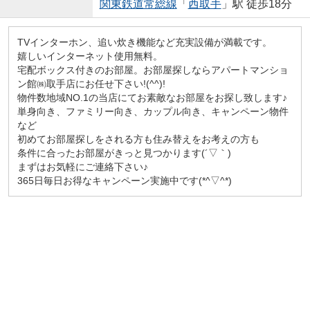
関東鉄道常総線
「
西取手
」駅 徒歩18分
TVインターホン、追い炊き機能など充実設備が満載です。
嬉しいインターネット使用無料。
宅配ボックス付きのお部屋。お部屋探しならアパートマンショ
ン館㈱取手店にお任せ下さい!(^^)!
物件数地域NO.1の当店にてお素敵なお部屋をお探し致します♪
単身向き、ファミリー向き、カップル向き、キャンペーン物件
など
初めてお部屋探しをされる方も住み替えをお考えの方も
条件に合ったお部屋がきっと見つかります(´▽｀)
まずはお気軽にご連絡下さい♪
365日毎日お得なキャンペーン実施中です(*^▽^*)