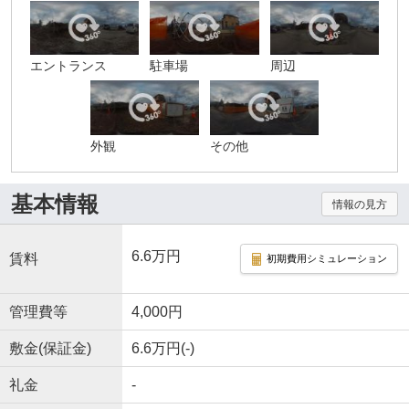
エントランス
駐車場
周辺
外観
その他
基本情報
情報の見方
6.6万円
賃料
初期費用シミュレーション
管理費等
4,000円
敷金(保証金)
6.6万円(-)
礼金
-