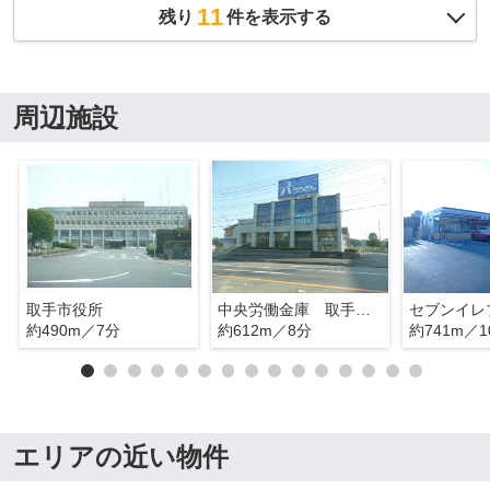
11
残り
件を表示する
周辺施設
取手市役所
中央労働金庫 取手支店
約490m／7分
約612m／8分
約741m／1
エリアの近い物件