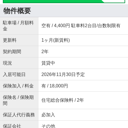
物件概要
駐車場 / 月額料
空有 / 4,400円 駐車料2台目/台数制限有
金
更新料
1ヶ月(新賃料)
契約期間
2年
現況
賃貸中
入居可能日
2026年11月30日予定
保険加入 / 料金
有 / 18,000円
保険名 / 保険期
住宅総合保険料 / 2年
間
保証人代行義務
必加入
保証会社
その他