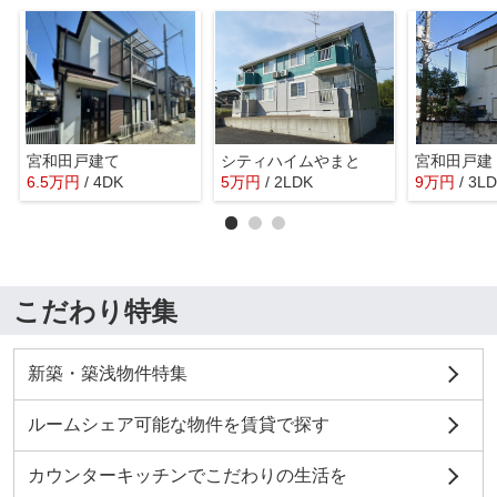
宮和田戸建て
シティハイムやまと
宮和田戸建
6.5
万
円
/ 4DK
5
万
円
/ 2LDK
9
万
円
/ 3L
こだわり特集
新築・築浅物件特集
ルームシェア可能な物件を賃貸で探す
カウンターキッチンでこだわりの生活を