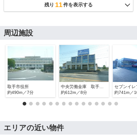
11
残り
件を表示する
周辺施設
取手市役所
中央労働金庫 取手支店
約490m／7分
約612m／8分
約741m／1
エリアの近い物件