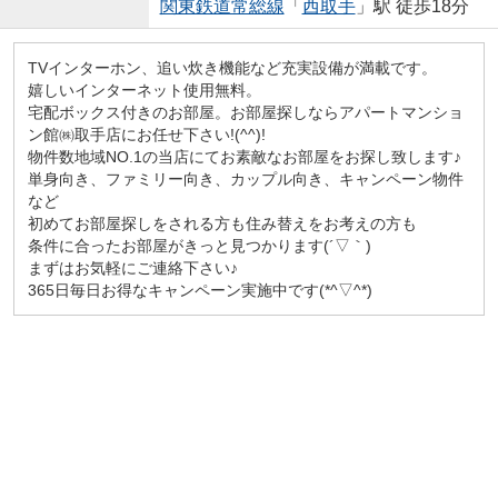
関東鉄道常総線
「
西取手
」駅 徒歩18分
TVインターホン、追い炊き機能など充実設備が満載です。
嬉しいインターネット使用無料。
宅配ボックス付きのお部屋。お部屋探しならアパートマンショ
ン館㈱取手店にお任せ下さい!(^^)!
物件数地域NO.1の当店にてお素敵なお部屋をお探し致します♪
単身向き、ファミリー向き、カップル向き、キャンペーン物件
など
初めてお部屋探しをされる方も住み替えをお考えの方も
条件に合ったお部屋がきっと見つかります(´▽｀)
まずはお気軽にご連絡下さい♪
365日毎日お得なキャンペーン実施中です(*^▽^*)