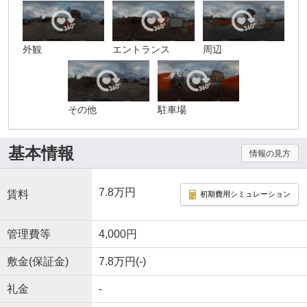
外観
エントランス
周辺
その他
駐車場
基本情報
情報の見方
7.8万円
賃料
初期費用シミュレーション
管理費等
4,000円
敷金(保証金)
7.8万円(-)
礼金
-