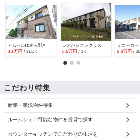
アムールゆめみ野A
レオパレスレクサス
サニーコー
8.1
万
円
/ 2LDK
5.9
万
円
/ 1K
5.8
万
円
/ 2
こだわり特集
新築・築浅物件特集
ルームシェア可能な物件を賃貸で探す
カウンターキッチンでこだわりの生活を