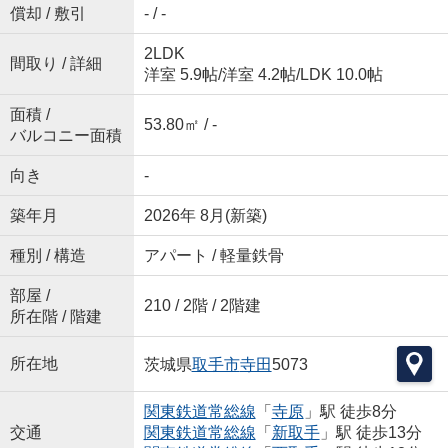
償却 / 敷引
- / -
2LDK
間取り / 詳細
洋室 5.9帖
/
洋室 4.2帖
/
LDK 10.0帖
面積 /
53.80㎡ / -
バルコニー面積
向き
-
築年月
2026年 8月(新築)
種別 / 構造
アパート / 軽量鉄骨
部屋 /
210 / 2階 / 2階建
所在階 / 階建
所在地
茨城県
取手市
寺田
5073
関東鉄道常総線
「
寺原
」駅 徒歩8分
交通
関東鉄道常総線
「
新取手
」駅 徒歩13分