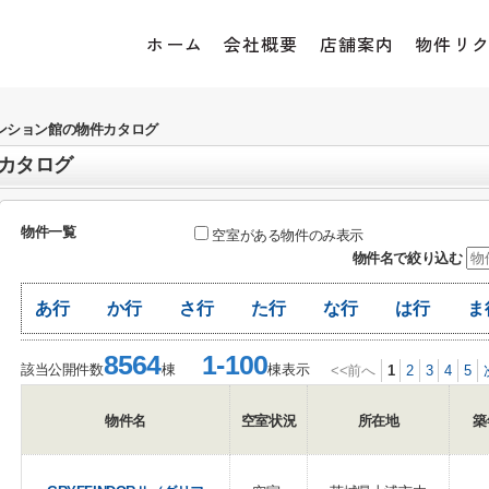
ホーム
会社概要
店舗案内
物件リ
ンション館の物件カタログ
カタログ
物件一覧
空室がある物件のみ表示
物件名で絞り込む
あ行
か行
さ行
た行
な行
は行
ま
8564
1-100
該当公開件数
棟
棟表示
<<前へ
1
2
3
4
5
物件名
空室状況
所在地
築