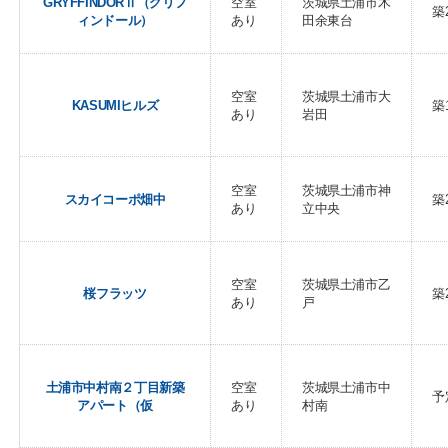
GRYFFINDORⅡ（グリフ
空室
茨城県土浦市木
築
ィンドール）
あり
田余東台
空室
茨城県土浦市大
KASUMIヒルズ
築
あり
岩田
空室
茨城県土浦市神
スカイコーポ畑中
築
あり
立中央
空室
茨城県土浦市乙
桜フラッツ
築
あり
戸
土浦市中村南２丁目新築
空室
茨城県土浦市中
予
アパート（仮
あり
村南