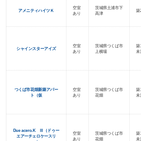
空室
茨城県土浦市下
アメニティハイツＫ
築
あり
高津
空室
茨城県つくば市
築
シャインスターアイズ
あり
上横場
未
つくば市花畑新築アパー
空室
茨城県つくば市
築
ト（仮
あり
花畑
未
Due acero.K Ⅲ（ドゥー
空室
茨城県つくば市
築
エアーチェロケースリ
あり
花畑
未