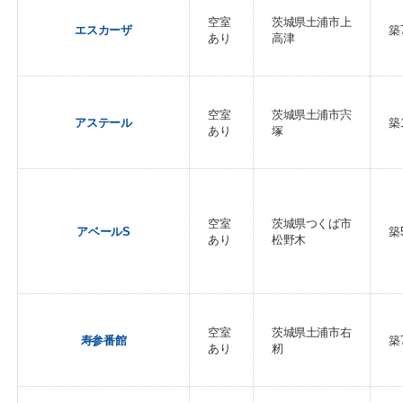
空室
茨城県土浦市上
エスカーザ
築
あり
高津
空室
茨城県土浦市宍
アステール
築
あり
塚
空室
茨城県つくば市
アベールS
築
あり
松野木
空室
茨城県土浦市右
寿参番館
築
あり
籾