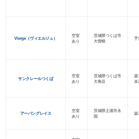
空室
茨城県つくば市
Vierge（ヴィエルジュ）
予
あり
大曽根
空室
茨城県つくば市
築
サンクレールつくば
あり
大角豆
未
空室
茨城県土浦市永
アーバングレイス
築
あり
国