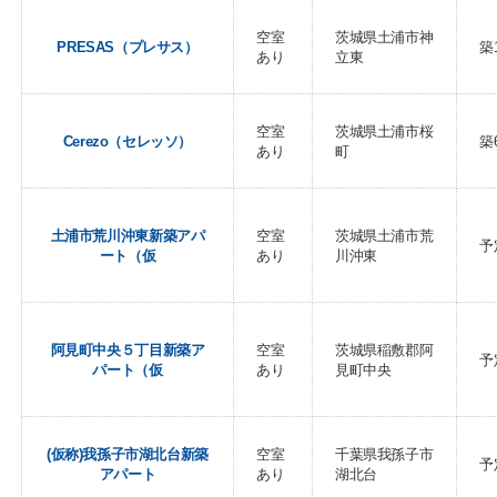
空室
茨城県土浦市神
PRESAS（プレサス）
築
あり
立東
空室
茨城県土浦市桜
Cerezo（セレッソ）
築
あり
町
土浦市荒川沖東新築アパ
空室
茨城県土浦市荒
予
ート（仮
あり
川沖東
阿見町中央５丁目新築ア
空室
茨城県稲敷郡阿
予
パート（仮
あり
見町中央
(仮称)我孫子市湖北台新築
空室
千葉県我孫子市
予
アパート
あり
湖北台