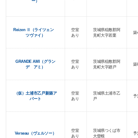
ー）
Reizen Ⅱ（ライツェン
空室
茨城県稲敷郡阿
築
ツヴァイ）
あり
見町大字若栗
GRANDE AMI（グラン
空室
茨城県稲敷郡阿
築
デ アミ）
あり
見町大字廻戸
（仮）土浦市乙戸新築ア
空室
茨城県土浦市乙
予
パート
あり
戸
空室
茨城県つくば市
Verseau（ヴェルソー）
予
あり
大曽根