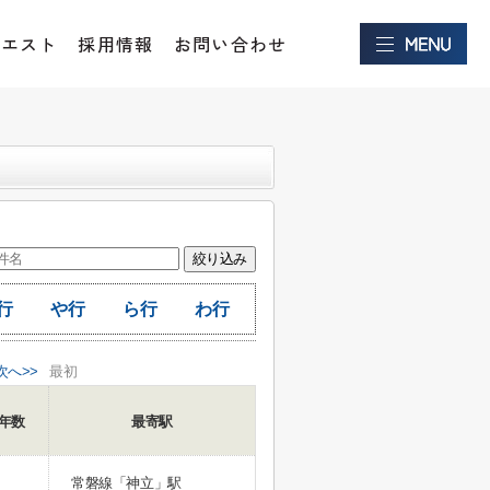
クエスト
採用情報
お問い合わせ
行
や行
ら行
わ行
次へ>>
最初
年数
最寄駅
常磐線「神立」駅