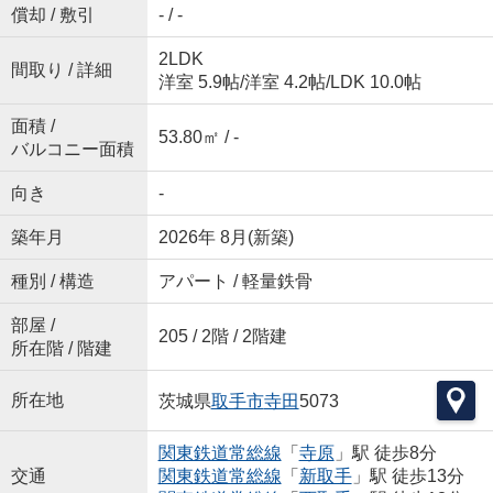
償却 / 敷引
- / -
2LDK
間取り / 詳細
洋室 5.9帖
/
洋室 4.2帖
/
LDK 10.0帖
面積 /
53.80㎡ / -
バルコニー面積
向き
-
築年月
2026年 8月(新築)
種別 / 構造
アパート / 軽量鉄骨
部屋 /
205 / 2階 / 2階建
所在階 / 階建
所在地
茨城県
取手市
寺田
5073
関東鉄道常総線
「
寺原
」駅 徒歩8分
交通
関東鉄道常総線
「
新取手
」駅 徒歩13分