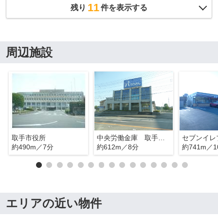
11
残り
件を表示する
周辺施設
取手市役所
中央労働金庫 取手支店
約490m／7分
約612m／8分
約741m／1
エリアの近い物件