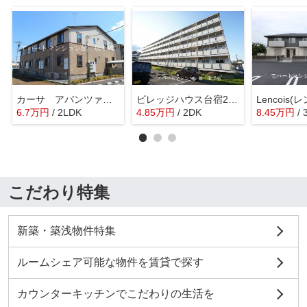
カーサ アバンツァート
ビレッジハウス台宿2号棟
Lencois(
6.7
万
円
/ 2LDK
4.85
万
円
/ 2DK
8.45
万
円
/
こだわり特集
新築・築浅物件特集
ルームシェア可能な物件を賃貸で探す
カウンターキッチンでこだわりの生活を