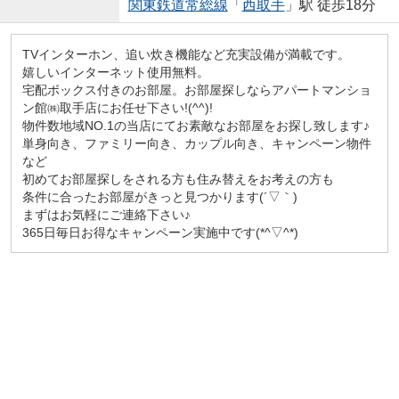
関東鉄道常総線
「
西取手
」駅 徒歩18分
TVインターホン、追い炊き機能など充実設備が満載です。
嬉しいインターネット使用無料。
宅配ボックス付きのお部屋。お部屋探しならアパートマンショ
ン館㈱取手店にお任せ下さい!(^^)!
物件数地域NO.1の当店にてお素敵なお部屋をお探し致します♪
単身向き、ファミリー向き、カップル向き、キャンペーン物件
など
初めてお部屋探しをされる方も住み替えをお考えの方も
条件に合ったお部屋がきっと見つかります(´▽｀)
まずはお気軽にご連絡下さい♪
365日毎日お得なキャンペーン実施中です(*^▽^*)