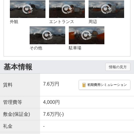
外観
エントランス
周辺
その他
駐車場
基本情報
情報の見方
7.6万円
賃料
初期費用シミュレーション
管理費等
4,000円
敷金(保証金)
7.6万円(-)
礼金
-