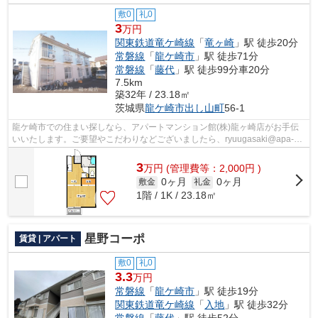
敷0
礼0
3
万円
関東鉄道竜ケ崎線
「
竜ヶ崎
」駅 徒歩20分
常磐線
「
龍ケ崎市
」駅 徒歩71分
常磐線
「
藤代
」駅 徒歩99分車20分
7.5km
築32年 / 23.18㎡
茨城県
龍ケ崎市
出し山町
56-1
龍ケ崎市での住まい探しなら、アパートマンション館(株)龍ヶ崎店がお手伝
いいたします。ご要望やこだわりなどございましたら、ryuugasaki@apa-
to.co.jpにてお申し付け下さい。お部屋探...
3
万
円
(管理費等：2,000円 )
0ヶ月
0ヶ月
敷金
礼金
1階 / 1K / 23.18㎡
星野コーポ
賃貸 | アパート
敷0
礼0
3.3
万円
常磐線
「
龍ケ崎市
」駅 徒歩19分
関東鉄道竜ケ崎線
「
入地
」駅 徒歩32分