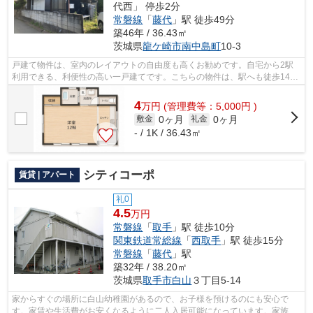
代西」 停歩2分
常磐線
「
藤代
」駅 徒歩49分
築46年 / 36.43㎡
茨城県
龍ケ崎市
南中島町
10-3
戸建て物件は、室内のレイアウトの自由度も高くお勧めです。自宅から2駅
利用できる、利便性の高い一戸建てです。こちらの物件は、駅へも徒歩14分
と歩いてアクセスできます。ご希望の物...
4
万
円
(管理費等：5,000円 )
0ヶ月
0ヶ月
敷金
礼金
- / 1K / 36.43㎡
シティコーポ
賃貸 | アパート
礼0
4.5
万円
常磐線
「
取手
」駅 徒歩10分
関東鉄道常総線
「
西取手
」駅 徒歩15分
常磐線
「
藤代
」駅
築32年 / 38.20㎡
茨城県
取手市
白山
３丁目5-14
家からすぐの場所に白山幼稚園があるので、お子様を預けるのにも安心で
す。家賃や生活費がお安くなるように二人入居可能になっています。家族の