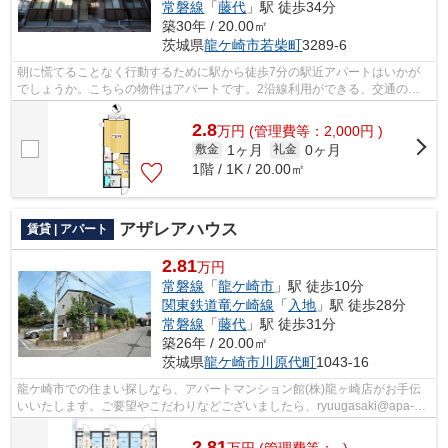
常磐線
「
藤代
」駅 徒歩34分
築30年 / 20.00㎡
茨城県
龍ケ崎市
若柴町
3289-6
朝に慌てることなく行動するために駅から徒歩7分の駅近アパートはいかが
でしょうか。こちらの物件はアパートです。2沿線利用ができる、交通の便
の良い物件です。アパートマンション館...
2.8
万
円
(管理費等：2,000円 )
1ヶ月
0ヶ月
敷金
礼金
1階 / 1K / 20.00㎡
アザレアハウス
賃貸 | アパート
2.81
万円
常磐線
「
龍ケ崎市
」駅 徒歩10分
関東鉄道竜ケ崎線
「
入地
」駅 徒歩28分
常磐線
「
藤代
」駅 徒歩31分
築26年 / 20.00㎡
茨城県
龍ケ崎市
川原代町
1043-16
龍ケ崎市での住まい探しなら、アパートマンション館(株)龍ヶ崎店がお手伝
いいたします。ご要望やこだわりなどございましたら、ryuugasaki@apa-
to.co.jpにてお申し付け下さい。お部屋探...
2.81
万
円
(管理費等：- )