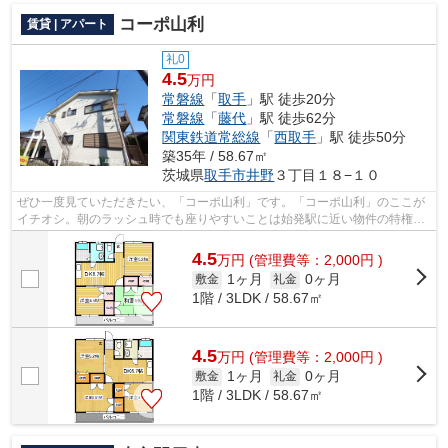
コーポ山利
賃貸 | アパート
礼0
4.5
万円
常磐線
「
取手
」駅 徒歩20分
常磐線
「
藤代
」駅 徒歩62分
関東鉄道常総線
「
西取手
」駅 徒歩50分
築35年 / 58.67㎡
茨城県
取手市
井野
３丁目１８−１０
ぜひ一度見ていただきたい、「コーポ山利」です。「コーポ山利」のここが
イチオシ。朝のラッシュ時でも座りやすいことは始発駅に近い物件の特権で
す。こちらの物件はアパートです。常...
4.5
万
円
(管理費等：2,000円 )
1ヶ月
0ヶ月
敷金
礼金
1階 / 3LDK / 58.67㎡
4.5
万
円
(管理費等：2,000円 )
1ヶ月
0ヶ月
敷金
礼金
1階 / 3LDK / 58.67㎡