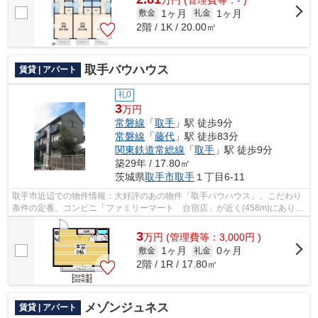
1ヶ月
1ヶ月
敷金
礼金
2階 / 1K / 20.00㎡
取手バウハウス
賃貸 | アパート
礼0
3
万円
常磐線
「
取手
」駅 徒歩9分
常磐線
「
藤代
」駅 徒歩83分
関東鉄道常総線
「
取手
」駅 徒歩9分
築29年 / 17.80㎡
茨城県
取手市
取手
１丁目6-11
取手市近辺での物件情報：大好評のあの物件「取手バウハウス」。こだわり
条件の定番。コンビニ「ファミリーマート 台宿店」が近く(458m)にありま
す。レイアウトも変えやすいコンパク...
3
万
円
(管理費等：3,000円 )
1ヶ月
0ヶ月
敷金
礼金
2階 / 1R / 17.80㎡
メゾンジュネス
賃貸 | アパート