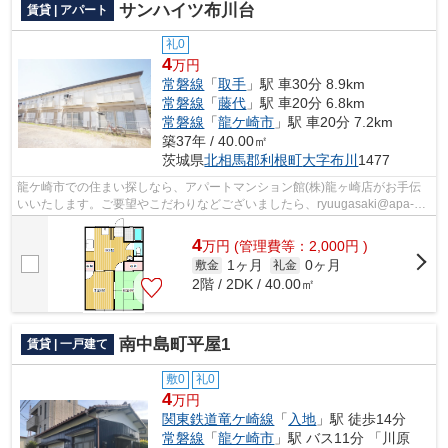
サンハイツ布川台
賃貸 | アパート
礼0
4
万円
常磐線
「
取手
」駅 車30分 8.9km
常磐線
「
藤代
」駅 車20分 6.8km
常磐線
「
龍ケ崎市
」駅 車20分 7.2km
築37年 / 40.00㎡
茨城県
北相馬郡利根町
大字布川
1477
龍ケ崎市での住まい探しなら、アパートマンション館(株)龍ヶ崎店がお手伝
いいたします。ご要望やこだわりなどございましたら、ryuugasaki@apa-
to.co.jpにてお申し付け下さい。お部屋探...
4
万
円
(管理費等：2,000円 )
1ヶ月
0ヶ月
敷金
礼金
2階 / 2DK / 40.00㎡
南中島町平屋1
賃貸 | 一戸建て
敷0
礼0
4
万円
関東鉄道竜ケ崎線
「
入地
」駅 徒歩14分
常磐線
「
龍ケ崎市
」駅 バス11分 「川原