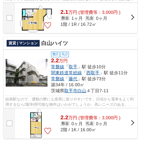
ってきます。満足のいく物件探してい...
2.1
万
円
(管理費等：3,000円 )
1ヶ月
0ヶ月
敷金
礼金
1階 / 1R / 16.72㎡
白山ハイツ
賃貸 | マンション
敷0
礼0
2.2
万円
常磐線
「
取手
」駅 徒歩10分
関東鉄道常総線
「
西取手
」駅 徒歩11分
常磐線
「
藤代
」駅 徒歩73分
築34年 / 16.00㎡
茨城県
取手市
白山
４丁目7-11
始発駅なので、通勤の際にも座席に座りやすいです。日頃から電車をよく利
用するなら2駅利用可能な物件はいかがでしょうか。高いニーズのある、駅
徒歩10分の物件です。移動距離が短くて...
2.2
万
円
(管理費等：3,000円 )
0ヶ月
0ヶ月
敷金
礼金
2階 / 1K / 16.00㎡