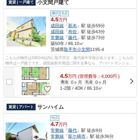
小文間戸建て
賃貸 | 一戸建て
敷0
礼0
4.5
万円
成田線
「
新木
」駅 徒歩59分
成田線
「
布佐
」駅 徒歩63分
常磐線
「
藤代
」駅 徒歩73分
築50年 / 86.10㎡
茨城県
取手市
小文間
1195-4
こちらの物件は3482m以内に取手市立 藤代南中学校があります。こちらの
物件は一戸建てです。成田線新木周辺に関する事なら、アパートマンション
館 取手店にお問い合わせ下さい。0297...
4.5
万
円
(管理費等：4,000円 )
0ヶ月
0ヶ月
敷金
礼金
1-2階 / 4DK / 86.10㎡
サンハイム
賃貸 | アパート
礼0
4.7
万円
常磐線
「
藤代
」駅 徒歩9分
常磐線
「
龍ケ崎市
」駅 徒歩36分