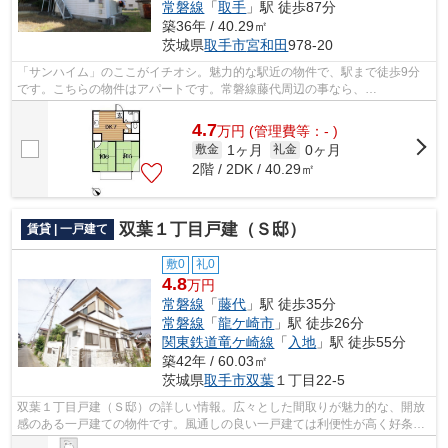
常磐線
「
取手
」駅 徒歩87分
築36年 / 40.29㎡
茨城県
取手市
宮和田
978-20
「サンハイム」のここがイチオシ。魅力的な駅近の物件で、駅まで徒歩9分
です。こちらの物件はアパートです。常磐線藤代周辺の事なら、
toride@apa-to.co.jpからご連絡下さい。アパート...
4.7
万
円
(管理費等：- )
1ヶ月
0ヶ月
敷金
礼金
2階 / 2DK / 40.29㎡
双葉１丁目戸建（Ｓ邸）
賃貸 | 一戸建て
敷0
礼0
4.8
万円
常磐線
「
藤代
」駅 徒歩35分
常磐線
「
龍ケ崎市
」駅 徒歩26分
関東鉄道竜ケ崎線
「
入地
」駅 徒歩55分
築42年 / 60.03㎡
茨城県
取手市
双葉
１丁目22-5
双葉１丁目戸建（Ｓ邸）の詳しい情報。広々とした間取りが魅力的な、開放
感のある一戸建ての物件です。風通しの良い一戸建ては利便性が高く好条件
です。常磐線藤代エリアで戸建てを探...