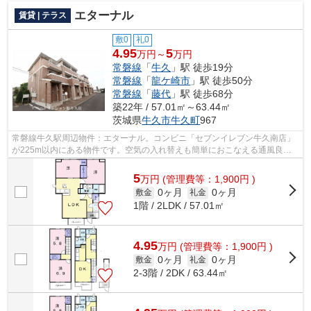
エターナル
賃貸 | テラス
敷0
礼0
4.95
5
万円～
万円
常磐線
「
牛久
」駅 徒歩19分
常磐線
「
龍ケ崎市
」駅 徒歩50分
常磐線
「
藤代
」駅 徒歩68分
築22年 / 57.01㎡～63.44㎡
茨城県
牛久市
牛久町
967
常磐線牛久駅周辺物件：エターナル。コンビニ「セブンイレブン牛久南店」
が225m以内にある物件です。空気の入れ替えも簡単におこなえる通風良好
のテラスハウスです。テラスハウスの物...
5
万
円
(管理費等：1,900円 )
0ヶ月
0ヶ月
敷金
礼金
1階 / 2LDK / 57.01㎡
4.95
万
円
(管理費等：1,900円 )
0ヶ月
0ヶ月
敷金
礼金
2-3階 / 2DK / 63.44㎡