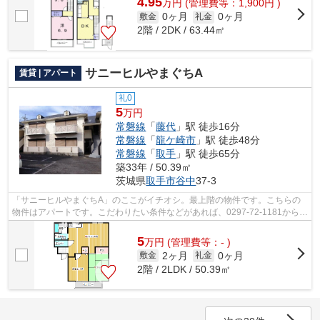
4.95
万
円
(管理費等：1,900円 )
0ヶ月
0ヶ月
敷金
礼金
2階 / 2DK / 63.44㎡
サニーヒルやまぐちA
賃貸 | アパート
礼0
5
万円
常磐線
「
藤代
」駅 徒歩16分
常磐線
「
龍ケ崎市
」駅 徒歩48分
常磐線
「
取手
」駅 徒歩65分
築33年 / 50.39㎡
茨城県
取手市
谷中
37-3
「サニーヒルやまぐちA」のここがイチオシ。最上階の物件です。こちらの
物件はアパートです。こだわりたい条件などがあれば、0297-72-1181からア
パートマンション館 取手店スタッフま...
5
万
円
(管理費等：- )
2ヶ月
0ヶ月
敷金
礼金
2階 / 2LDK / 50.39㎡