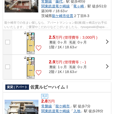
常磐線
「
藤代
」駅 徒歩40分
関東鉄道竜ケ崎線
「
竜ヶ崎
」駅 徒歩51分
築30年 / 18.63㎡
茨城県
龍ケ崎市
佐貫
２丁目8-3
龍ケ崎市での住まい探しなら、アパートマンション館(株)龍ヶ崎店がお手伝
いいたします。ご要望やこだわりなどございましたら、ryuugasaki@apa-
to.co.jpにてお申し付け下さい。お部屋探...
2.5
万
円
(管理費等：3,000円 )
0ヶ月
0ヶ月
敷金
礼金
1階 / 1K / 18.63㎡
2.9
万
円
(管理費等：- )
1ヶ月
0ヶ月
敷金
礼金
2階 / 1K / 18.63㎡
佐貫ルビーハイムⅠ
賃貸 | アパート
礼0
2.8
万円
常磐線
「
龍ケ崎市
」駅 徒歩7分
関東鉄道竜ケ崎線
「
入地
」駅 徒歩28分