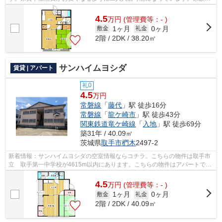
時間を大事にしたい方にオススメの2DKの...
4.5
万
円
(管理費等：- )
1ヶ月
0ヶ月
敷金
礼金
2階 / 2DK / 38.20㎡
サンハイムヨシダ
賃貸 | アパート
礼0
4.5
万円
常磐線
「
藤代
」駅 徒歩16分
常磐線
「
龍ケ崎市
」駅 徒歩43分
関東鉄道竜ケ崎線
「
入地
」駅 徒歩69分
築31年 / 40.09㎡
茨城県
取手市
椚木
2497-2
新着情報：サンハイムヨシダの空室情報ならコチラ。こちらの物件は取手市
立 取手第一中学校が4615m以内にあります。こちらの物件はアパートで
す。最上階のアパートです。当社アパート...
4.5
万
円
(管理費等：- )
1ヶ月
0ヶ月
敷金
礼金
2階 / 2DK / 40.09㎡