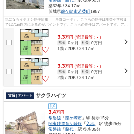
常磐線
「
藤代
」駅 徒歩52分
築32年 / 34.17㎡
茨城県
龍ケ崎市
若柴町
1957
気になるイチオシ物件情報：「星野コーポ」。こちらの物件は馴柴小学校ま
で1271m以内にあるのがポイントです。こちらの物件はアパートです。アパ
ートマンション館 龍ヶ崎店への来店予...
3.3
万
円
(管理費等：- )
0ヶ月
0万円
敷金
礼金
1階 / 2DK / 34.17㎡
3.3
万
円
(管理費等：- )
0ヶ月
0万円
敷金
礼金
2階 / 2DK / 34.17㎡
サクラハイツ
賃貸 | アパート
礼0
3.4
万円
常磐線
「
龍ケ崎市
」駅 徒歩15分
関東鉄道竜ケ崎線
「
入地
」駅 徒歩25分
常磐線
「
藤代
」駅 徒歩35分