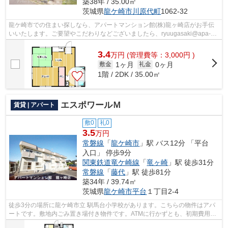
築38年 / 35.00㎡
茨城県
龍ケ崎市
川原代町
1062-32
龍ケ崎市での住まい探しなら、アパートマンション館(株)龍ヶ崎店がお手伝
いいたします。ご要望やこだわりなどございましたら、ryuugasaki@apa-
to.co.jpにてお申し付け下さい。お部屋探...
3.4
万
円
(管理費等：3,000円 )
1ヶ月
0ヶ月
敷金
礼金
1階 / 2DK / 35.00㎡
エスポワールＭ
賃貸 | アパート
敷0
礼0
3.5
万円
常磐線
「
龍ケ崎市
」駅 バス12分 「平台
入口」 停歩9分
関東鉄道竜ケ崎線
「
竜ヶ崎
」駅 徒歩31分
常磐線
「
藤代
」駅 徒歩81分
築34年 / 39.74㎡
茨城県
龍ケ崎市
平台
１丁目2-4
徒歩3分の場所に龍ケ崎市立 馴馬台小学校があります。こちらの物件はアパ
ートです。敷地内ごみ置き場付き物件です。ATMに行かずとも、初期費用や
家賃をカードで決済できます。龍ケ崎市...