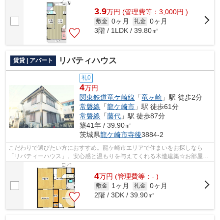
3.9
万
円
(管理費等：3,000円 )
0ヶ月
0ヶ月
敷金
礼金
3階 / 1LDK / 39.80㎡
リバティハウス
賃貸 | アパート
礼0
4
万円
関東鉄道竜ケ崎線
「
竜ヶ崎
」駅 徒歩2分
常磐線
「
龍ケ崎市
」駅 徒歩61分
常磐線
「
藤代
」駅 徒歩87分
築41年 / 39.90㎡
茨城県
龍ケ崎市
寺後
3884-2
こだわりで選びたい方におすすめ。龍ケ崎市エリアで住まいをお探しなら
「リバティーハウス」。安心感と温もりを与えてくれる木造建築☆お部屋か
ら徒歩2分の場所に駅があれば、遅刻する...
4
万
円
(管理費等：- )
1ヶ月
0ヶ月
敷金
礼金
2階 / 3DK / 39.90㎡