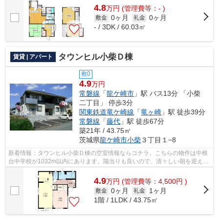
4.8
万
円
(管理費等：- )
0ヶ月
0ヶ月
敷金
礼金
- / 3DK / 60.03㎡
タウンヒル小柴Ｄ棟
賃貸 | アパート
敷0
4.9
万円
常磐線
「
龍ケ崎市
」駅 バス13分 「小柴
二丁目」 停歩3分
関東鉄道竜ケ崎線
「
竜ヶ崎
」駅 徒歩39分
常磐線
「
藤代
」駅 徒歩67分
築21年 / 43.75㎡
茨城県
龍ケ崎市
小柴
３丁目１−8
新着情報：タウンヒル小柴Ｄ棟の空室情報ならコチラ。こちらの物件は中根
台中学校が1032m以内にあります。陽当りも良いので、清々しい朝を迎える
ことのできるアパートです。こちらの物...
4.9
万
円
(管理費等：4,500円 )
0ヶ月
1ヶ月
敷金
礼金
1階 / 1LDK / 43.75㎡