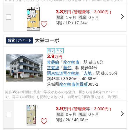
抑えられる通風良好で快適な物件です。...
3.8
万
円
(管理費等：3,000円 )
1ヶ月
0ヶ月
敷金
礼金
6階 / 1R / 17.24㎡
大栄コーポ
賃貸 | アパート
敷0
礼0
3.9
万円
常磐線
「
龍ケ崎市
」駅 徒歩6分
常磐線
「
藤代
」駅 徒歩34分
関東鉄道竜ケ崎線
「
入地
」駅 徒歩36分
築46年 / 39.80㎡～40.68㎡
茨城県
龍ケ崎市
佐貫町
383-1
徒歩35分の距離に長山中学校があるのも魅力。駅から徒歩6分のアパート
で、電車での通勤にも便利な立地です。自宅から2駅利用できる、利便性の
高いアパートです。常磐線龍ケ崎市をよく...
3.9
万
円
(管理費等：3,000円 )
0ヶ月
0ヶ月
敷金
礼金
3階 / 2K / 40.68㎡