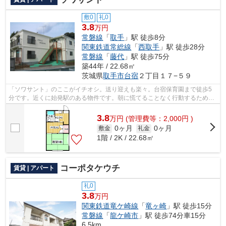
敷0
礼0
3.8
万円
常磐線
「
取手
」駅 徒歩8分
関東鉄道常総線
「
西取手
」駅 徒歩28分
常磐線
「
藤代
」駅 徒歩75分
築44年 / 22.68㎡
茨城県
取手市
台宿
２丁目１７−５９
「ソワサント」のここがイチオシ。送り迎えも楽々。台宿保育園まで徒歩5
分です。近くに始発駅のある物件です。朝に慌てることなく行動するために
駅から徒歩8分の駅近物件はいかがでし...
3.8
万
円
(管理費等：2,000円 )
0ヶ月
0ヶ月
敷金
礼金
1階 / 2K / 22.68㎡
コーポタケウチ
賃貸 | アパート
礼0
3.8
万円
関東鉄道竜ケ崎線
「
竜ヶ崎
」駅 徒歩15分
常磐線
「
龍ケ崎市
」駅 徒歩74分車15分
6.5km