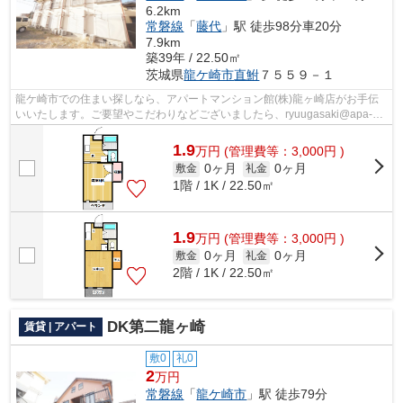
6.2km
常磐線
「
藤代
」駅 徒歩98分車20分
7.9km
築39年 / 22.50㎡
茨城県
龍ケ崎市
直鮒
７５５９－１
龍ケ崎市での住まい探しなら、アパートマンション館(株)龍ヶ崎店がお手伝
いいたします。ご要望やこだわりなどございましたら、ryuugasaki@apa-
to.co.jpにてお申し付け下さい。お部屋探...
1.9
万
円
(管理費等：3,000円 )
0ヶ月
0ヶ月
敷金
礼金
1階 / 1K / 22.50㎡
1.9
万
円
(管理費等：3,000円 )
0ヶ月
0ヶ月
敷金
礼金
2階 / 1K / 22.50㎡
DK第二龍ヶ崎
賃貸 | アパート
敷0
礼0
2
万円
常磐線
「
龍ケ崎市
」駅 徒歩79分