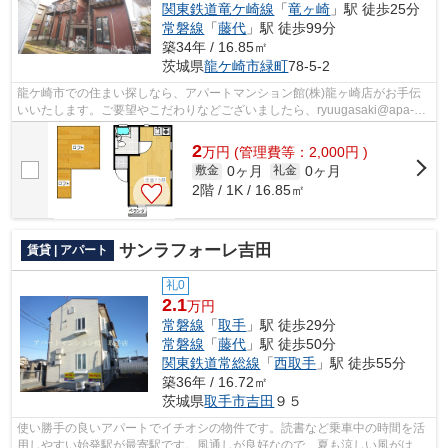
関東鉄道竜ケ崎線
「
竜ヶ崎
」駅 徒歩25分
常磐線
「
藤代
」駅 徒歩99分
築34年 / 16.85㎡
茨城県
龍ケ崎市
緑町
78-5-2
龍ケ崎市での住まい探しなら、アパートマンション館(株)龍ヶ崎店がお手伝
いいたします。ご要望やこだわりなどございましたら、ryuugasaki@apa-
to.co.jpにてお申し付け下さい。お部屋探...
2
万
円
(管理費等：2,000円 )
0ヶ月
0ヶ月
敷金
礼金
2階 / 1K / 16.85㎡
サンラフォーレ吉田
賃貸 | アパート
礼0
2.1
万円
常磐線
「
取手
」駅 徒歩29分
常磐線
「
藤代
」駅 徒歩50分
関東鉄道常総線
「
西取手
」駅 徒歩55分
築36年 / 16.72㎡
茨城県
取手市
吉田
９５
使い勝手の良いアパートでイチオシの物件です。読書など乗車中の時間を活
用しやすい始発駅が最寄駅です。風通しが良好なので、夏も涼しい風がはい