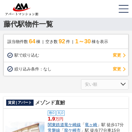
藤代駅物件一覧
64
92
1～30
該当物件数
棟
空き数
件
棟を表示
駅で絞り込む
変更
変更
絞り込み条件：
なし
メゾンド直鮒
賃貸 | アパート
敷0
礼0
1.9
万円
関東鉄道竜ケ崎線
「
竜ヶ崎
」駅 徒歩17分
常磐線
「
龍ケ崎市
」駅 徒歩77分車15分