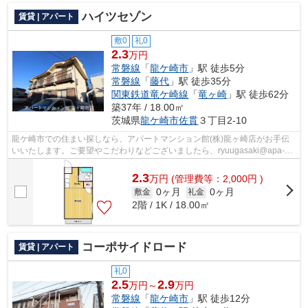
ハイツセゾン
賃貸 | アパート
敷0
礼0
2.3
万円
常磐線
「
龍ケ崎市
」駅 徒歩5分
常磐線
「
藤代
」駅 徒歩35分
関東鉄道竜ケ崎線
「
竜ヶ崎
」駅 徒歩62分
築37年 / 18.00㎡
茨城県
龍ケ崎市
佐貫
３丁目2-10
龍ケ崎市での住まい探しなら、アパートマンション館(株)龍ヶ崎店がお手伝
いいたします。ご要望やこだわりなどございましたら、ryuugasaki@apa-
to.co.jpにてお申し付け下さい。お部屋探...
2.3
万
円
(管理費等：2,000円 )
0ヶ月
0ヶ月
敷金
礼金
2階 / 1K / 18.00㎡
コーポサイドロード
賃貸 | アパート
礼0
2.5
2.9
万円～
万円
常磐線
「
龍ケ崎市
」駅 徒歩12分