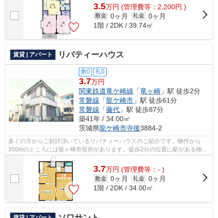
3.5
万
円
(管理費等：2,200円 )
0ヶ月
0ヶ月
敷金
礼金
1階 / 2DK / 39.74㎡
リバティーハウス
賃貸 | アパート
敷0
礼0
3.7
万円
関東鉄道竜ケ崎線
「
竜ヶ崎
」駅 徒歩2分
常磐線
「
龍ケ崎市
」駅 徒歩61分
常磐線
「
藤代
」駅 徒歩87分
築41年 / 34.00㎡
茨城県
龍ケ崎市
寺後
3884-2
多くの方からご好評頂いているリバティーハウスのご紹介です。物件から
350mのところには龍ヶ崎市役所があります。徒歩2分の位置に駅がある物件
です。使い勝手の良いアパートでイチオシ...
3.7
万
円
(管理費等：- )
0ヶ月
0ヶ月
敷金
礼金
1階 / 2DK / 34.00㎡
ソワサント
賃貸 | アパート