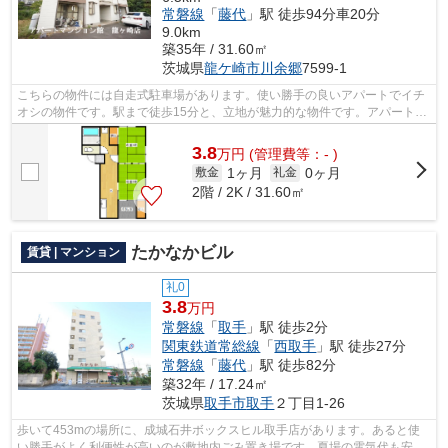
常磐線
「
藤代
」駅 徒歩94分車20分
9.0km
築35年 / 31.60㎡
茨城県
龍ケ崎市
川余郷
7599-1
こちらの物件には自走式駐車場があります。使い勝手の良いアパートでイチ
オシの物件です。駅まで徒歩15分と、立地が魅力的な物件です。アパートマ
ンション館 龍ヶ崎店が紹介する関東...
3.8
万
円
(管理費等：- )
1ヶ月
0ヶ月
敷金
礼金
2階 / 2K / 31.60㎡
たかなかビル
賃貸 | マンション
礼0
3.8
万円
常磐線
「
取手
」駅 徒歩2分
関東鉄道常総線
「
西取手
」駅 徒歩27分
常磐線
「
藤代
」駅 徒歩82分
築32年 / 17.24㎡
茨城県
取手市
取手
２丁目1-26
歩いて453mの場所に、成城石井ボックスヒル取手店があります。あると使
い勝手がよく利便性が高いのが敷地内ごみ置き場です。夏場の電気代も安く