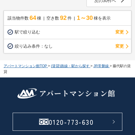
次の30件へ
64
92
1～30
該当物件数
棟
空き数
件
棟を表示
駅で絞り込む
変更
変更
絞り込み条件：
なし
アパートマンション館TOP
>
(賃貸)路線・駅から探す
>
JR常磐線
>
藤代駅の賃
貸
0120-773-630