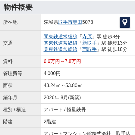
物件概要
所在地
茨城県
取手市
寺田
5073
関東鉄道常総線
「
寺原
」駅 徒歩8分
交通
関東鉄道常総線
「
新取手
」駅 徒歩13分
関東鉄道常総線
「
西取手
」駅 徒歩18分
賃料
6.6万円～7.8万円
管理費等
4,000円
面積
43.24㎡～53.80㎡
築年月
2026年 8月(新築)
種別 / 構造
アパート / 軽量鉄骨
階建
2階建
アパートマンション館株式会社 取手店