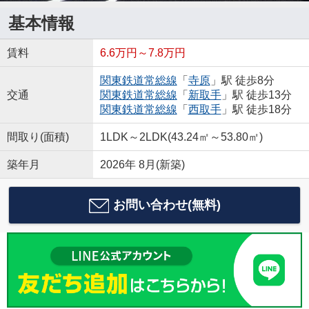
基本情報
賃料
6.6万円～7.8万円
関東鉄道常総線
「
寺原
」駅 徒歩8分
交通
関東鉄道常総線
「
新取手
」駅 徒歩13分
関東鉄道常総線
「
西取手
」駅 徒歩18分
間取り(面積)
1LDK～2LDK(43.24㎡～53.80㎡)
築年月
2026年 8月(新築)
お問い合わせ(無料)