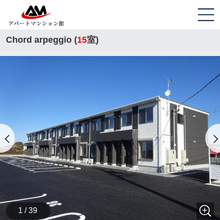
Chord arpeggio (
15
室)
1 / 39