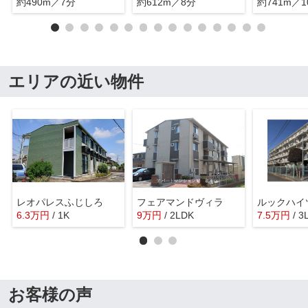
約490m／7分
約612m／8分
約741m／1
エリアの近い物件
レオパレスふじしろ
フェアマンドヴィラ
ルックハイ
6.3
万
円
/ 1K
9
万
円
/ 2LDK
7.5
万
円
/ 3
お客様の声