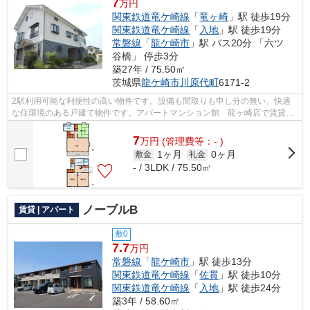
7
万円
関東鉄道竜ケ崎線
「
竜ヶ崎
」駅 徒歩19分
関東鉄道竜ケ崎線
「
入地
」駅 徒歩19分
常磐線
「
龍ケ崎市
」駅 バス20分 「六ツ
谷橋」 停歩3分
築27年 / 75.50㎡
茨城県
龍ケ崎市
川原代町
6171-2
2駅利用可能な利便性の高い物件です。設備も間取りも申し分の無い、快適
な住環境のある戸建て物件です。アパートマンション館 龍ヶ崎店で賃貸戸
建てをお探しなら、龍ケ崎市の関東鉄道...
7
万
円
(管理費等：- )
1ヶ月
0ヶ月
敷金
礼金
- / 3LDK / 75.50㎡
ノーブルB
賃貸 | アパート
敷0
7.7
万円
常磐線
「
龍ケ崎市
」駅 徒歩13分
関東鉄道竜ケ崎線
「
佐貫
」駅 徒歩10分
関東鉄道竜ケ崎線
「
入地
」駅 徒歩24分
築3年 / 58.60㎡