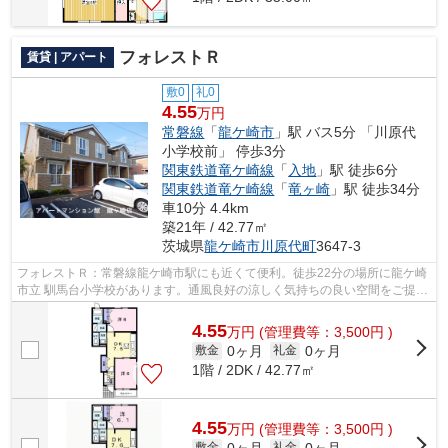
フォレストＲ
賃貸 | アパート
敷0
礼0
4.55
万円
常磐線
「
龍ケ崎市
」駅 バス5分 「川原代
小学校前」 停歩3分
関東鉄道竜ケ崎線
「
入地
」駅 徒歩6分
関東鉄道竜ケ崎線
「
竜ヶ崎
」駅 徒歩34分
車10分 4.4km
築21年 / 42.77㎡
茨城県
龍ケ崎市
川原代町
3647-3
フォレストＲ：常磐線龍ケ崎市駅にも近くて便利。徒歩22分の場所に龍ケ崎
市立 馴馬台小学校があります。通風良好の涼しく気持ちの良い空間をご提供
いたします。忙しい方にもおすすめの...
4.55
万
円
(管理費等：3,500円 )
0ヶ月
0ヶ月
敷金
礼金
1階 / 2DK / 42.77㎡
4.55
万
円
(管理費等：3,500円 )
0ヶ月
0ヶ月
敷金
礼金