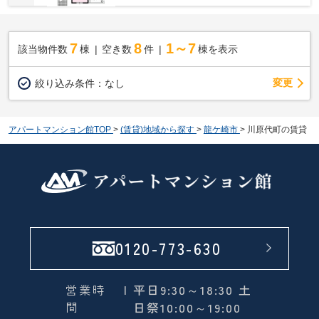
7
8
1～7
該当物件数
棟
空き数
件
棟を表示
変更
絞り込み条件：
なし
アパートマンション館TOP
>
(賃貸)地域から探す
>
龍ケ崎市
>
川原代町の賃貸
0120-773-630
営業時
| 平日9:30～18:30 土
間
日祭10:00～19:00