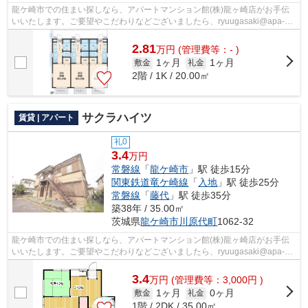
龍ケ崎市での住まい探しなら、アパートマンション館(株)龍ヶ崎店がお手伝
いいたします。ご要望やこだわりなどございましたら、ryuugasaki@apa-
to.co.jpにてお申し付け下さい。お部屋探...
2.81
万
円
(管理費等：- )
1ヶ月
1ヶ月
敷金
礼金
2階 / 1K / 20.00㎡
サクラハイツ
賃貸 | アパート
礼0
3.4
万円
常磐線
「
龍ケ崎市
」駅 徒歩15分
関東鉄道竜ケ崎線
「
入地
」駅 徒歩25分
常磐線
「
藤代
」駅 徒歩35分
築38年 / 35.00㎡
茨城県
龍ケ崎市
川原代町
1062-32
龍ケ崎市での住まい探しなら、アパートマンション館(株)龍ヶ崎店がお手伝
いいたします。ご要望やこだわりなどございましたら、ryuugasaki@apa-
to.co.jpにてお申し付け下さい。お部屋探...
3.4
万
円
(管理費等：3,000円 )
1ヶ月
0ヶ月
敷金
礼金
1階 / 2DK / 35.00㎡