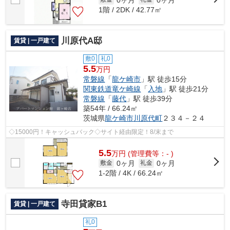
1階 / 2DK / 42.77㎡
川原代A邸
賃貸 | 一戸建て
敷0
礼0
5.5
万円
常磐線
「
龍ケ崎市
」駅 徒歩15分
関東鉄道竜ケ崎線
「
入地
」駅 徒歩21分
常磐線
「
藤代
」駅 徒歩39分
築54年 / 66.24㎡
茨城県
龍ケ崎市
川原代町
２３４－２４
◇15000円！キャッシュバック◇サイト経由限定！8/末まで
5.5
万
円
(管理費等：- )
0ヶ月
0ヶ月
敷金
礼金
1-2階 / 4K / 66.24㎡
寺田貸家B1
賃貸 | 一戸建て
礼0