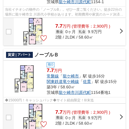
茨城県
龍ケ崎市
川原代町
1154-1
当社イチオシの物件の「ノーブルB」。ぜひ一度ご覧ください。徒歩22分の
場所に龍ケ崎市立 川原代小学校があります。初期費用や家賃のカード決済
で、月々の支払の手間を省けます。目的...
7.7
万
円
(管理費等：2,900円 )
0ヶ月
9.9万円
敷金
礼金
2階 / 2LDK / 58.60㎡
ノーブルＢ
賃貸 | アパート
敷0
7.7
万円
常磐線
「
龍ケ崎市
」駅 徒歩16分
関東鉄道竜ケ崎線
「
佐貫
」駅 徒歩15分
築3年 / 58.60㎡
茨城県
龍ケ崎市
川原代町
1154番地1
◆15000円！キャッシュバック◆サイト経由限定！8/末迄
7.7
万
円
(管理費等：2,900円 )
0ヶ月
9.9万円
敷金
礼金
2階 / 2LDK / 58.60㎡