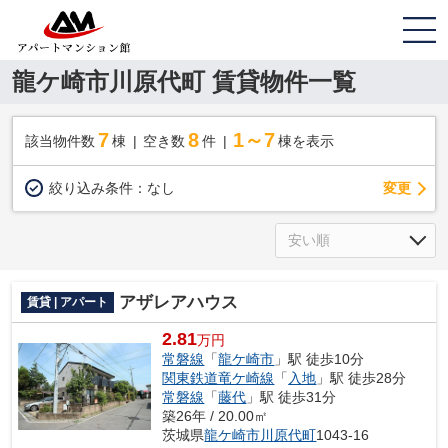
龍ケ崎市川原代町 賃貸物件一覧
7
8
1～7
該当物件数
棟
空き数
件
棟を表示
変更
絞り込み条件：
なし
アザレアハウス
賃貸 | アパート
2.81
万円
常磐線
「
龍ケ崎市
」駅 徒歩10分
関東鉄道竜ケ崎線
「
入地
」駅 徒歩28分
常磐線
「
藤代
」駅 徒歩31分
築26年 / 20.00㎡
茨城県
龍ケ崎市
川原代町
1043-16