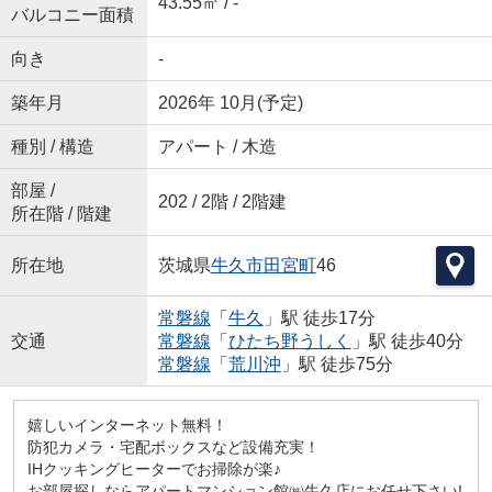
43.55㎡ / -
バルコニー面積
向き
-
築年月
2026年 10月(予定)
種別 / 構造
アパート / 木造
部屋 /
202 / 2階 / 2階建
所在階 / 階建
所在地
茨城県
牛久市
田宮町
46
常磐線
「
牛久
」駅 徒歩17分
交通
常磐線
「
ひたち野うしく
」駅 徒歩40分
常磐線
「
荒川沖
」駅 徒歩75分
嬉しいインターネット無料！
防犯カメラ・宅配ボックスなど設備充実！
IHクッキングヒーターでお掃除が楽♪
お部屋探しならアパートマンション館㈱牛久店にお任せ下さい!