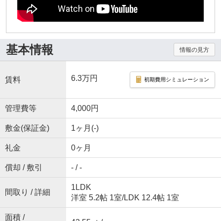
基本情報
情報の見方
6.3万円
賃料
初期費用シミュレーション
管理費等
4,000円
敷金(保証金)
1ヶ月(-)
礼金
0ヶ月
償却 / 敷引
- / -
1LDK
間取り / 詳細
洋室 5.2帖 1室
/
LDK 12.4帖 1室
面積 /