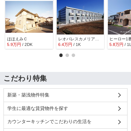
ほほえみＣ
レオパレスカメリアひたち野Ⅱ
ヒーロー1
5.9
万
円
/ 2DK
6.4
万
円
/ 1K
5.8
万
円
/ 1
こだわり特集
新築・築浅物件特集
学生に最適な賃貸物件を探す
カウンターキッチンでこだわりの生活を