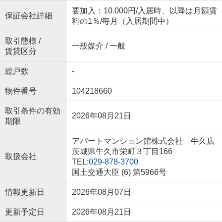
要加入：10.000円/入居時、以降は月額賃
保証会社詳細
料の1％/毎月（入居期間中）
取引態様 /
一般媒介 / 一般
賃貸区分
総戸数
-
物件番号
104218660
取引条件の有効
2026年08月21日
期限
アパートマンション館株式会社 牛久店
茨城県牛久市栄町３丁目166
取扱会社
TEL:
029-878-3700
国土交通大臣 (6) 第5966号
情報更新日
2026年08月07日
更新予定日
2026年08月21日