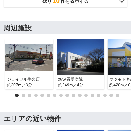
10
残り
件を表示する
周辺施設
ジョイフル牛久店
筑波胃腸病院
約207m／3分
約249m／4分
約420m／
エリアの近い物件