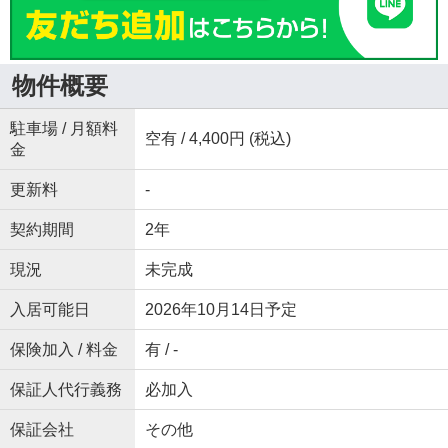
物件概要
駐車場 / 月額料
空有 / 4,400円 (税込)
金
更新料
-
契約期間
2年
現況
未完成
入居可能日
2026年10月14日予定
保険加入 / 料金
有 / -
保証人代行義務
必加入
保証会社
その他