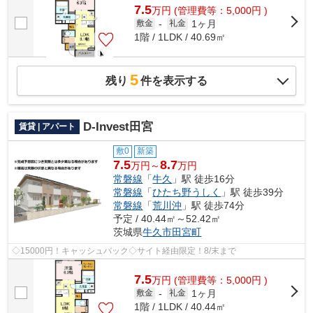
7.5
万
円
(管理費等：5,000円 )
1ヶ月
敷金
-
礼金
1階 / 1LDK / 40.69㎡
5
残り
件を表示する
D-Invest田宮
賃貸 | アパート
敷0
新築
7.5
8.7
万円～
万円
常磐線
「
牛久
」駅 徒歩16分
常磐線
「
ひたち野うしく
」駅 徒歩39分
常磐線
「
荒川沖
」駅 徒歩74分
予定 / 40.44㎡～52.42㎡
茨城県
牛久市
田宮町
◇15000円！キャッシュバック◇サイト経由限定！8/末まで
7.5
万
円
(管理費等：5,000円 )
1ヶ月
敷金
-
礼金
1階 / 1LDK / 40.44㎡