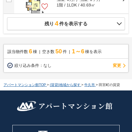
1階 / 1LDK / 40.69㎡
4
残り
件を表示する
6
50
1～6
該当物件数
棟
空き数
件
棟を表示
変更
絞り込み条件：
なし
アパートマンション館TOP
>
(賃貸)地域から探す
>
牛久市
>
田宮町の賃貸