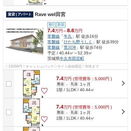
Rave wel田宮
賃貸 | アパート
敷0
新築
7.4
8.6
万円～
万円
常磐線
「
牛久
」駅 徒歩16分
常磐線
「
ひたち野うしく
」駅 徒歩39分
常磐線
「
荒川沖
」駅 徒歩74分
予定 / 40.44㎡～52.39㎡
茨城県
牛久市
田宮町
◇15000円！キャッシュバック◇サイト経由限定！8/末まで
7.4
万
円
(管理費等：5,000円 )
1ヶ月
敷金
-
礼金
1階 / 1LDK / 40.44㎡
7.4
万
円
(管理費等：5,000円 )
1ヶ月
敷金
-
礼金
1階 / 1LDK / 40.44㎡