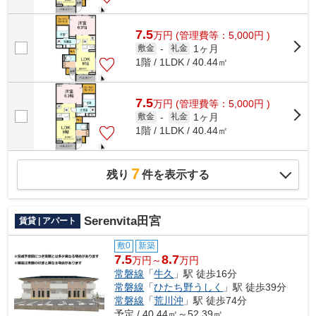
7.5
万
円
(管理費等：5,000円 )
1ヶ月
敷金
-
礼金
1階 / 1LDK / 40.44㎡
7.5
万
円
(管理費等：5,000円 )
1ヶ月
敷金
-
礼金
1階 / 1LDK / 40.44㎡
7
残り
件を表示する
Serenvita田宮
賃貸 | アパート
敷0
新築
7.5
8.7
万円～
万円
常磐線
「
牛久
」駅 徒歩16分
常磐線
「
ひたち野うしく
」駅 徒歩39分
常磐線
「
荒川沖
」駅 徒歩74分
予定 / 40.44㎡～52.39㎡