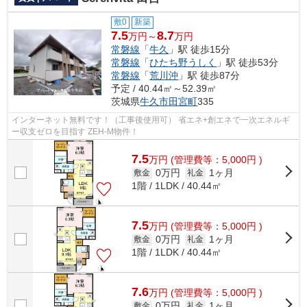
敷0
新築
7.5
8.7
万円～
万円
常磐線
「
牛久
」駅 徒歩15分
常磐線
「
ひたち野うしく
」駅 徒歩53分
常磐線
「
荒川沖
」駅 徒歩87分
予定 / 40.44㎡～52.39㎡
茨城県
牛久市
田宮町
335
インターネット無料です！（工事後使用可） 省エネ+創エネで一次エネルギ
ー収支ゼロを目指す ZEH‐M物件！
7.5
万
円
(管理費等：5,000円 )
0万円
1ヶ月
敷金
礼金
1階 / 1LDK / 40.44㎡
7.5
万
円
(管理費等：5,000円 )
0万円
1ヶ月
敷金
礼金
1階 / 1LDK / 40.44㎡
7.6
万
円
(管理費等：5,000円 )
0万円
1ヶ月
敷金
礼金