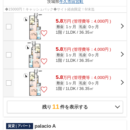
茨城県
牛久市
田宮町
◆15000円！キャッシュバック◆サイト経由限定！8/末迄
5.8
万
円
(管理費等：4,000円 )
1ヶ月
0ヶ月
敷金
礼金
1階 / 1LDK / 36.35㎡
5.8
万
円
(管理費等：4,000円 )
1ヶ月
0ヶ月
敷金
礼金
1階 / 1LDK / 36.35㎡
5.8
万
円
(管理費等：4,000円 )
1ヶ月
0ヶ月
敷金
礼金
1階 / 1LDK / 36.35㎡
11
残り
件を表示する
palacio A
賃貸 | アパート