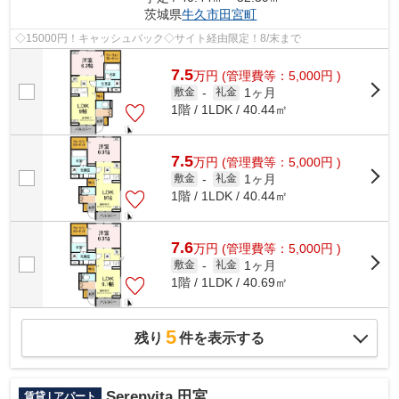
茨城県
牛久市
田宮町
◇15000円！キャッシュバック◇サイト経由限定！8/末まで
7.5
万
円
(管理費等：5,000円 )
1ヶ月
敷金
-
礼金
1階 / 1LDK / 40.44㎡
7.5
万
円
(管理費等：5,000円 )
1ヶ月
敷金
-
礼金
1階 / 1LDK / 40.44㎡
7.6
万
円
(管理費等：5,000円 )
1ヶ月
敷金
-
礼金
1階 / 1LDK / 40.69㎡
5
残り
件を表示する
Serenvita 田宮
賃貸 | アパート