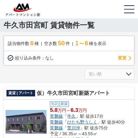
牛久市田宮町 賃貸物件一覧
6
50
1～6
該当物件数
棟
空き数
件
棟を表示
変更
絞り込み条件：
なし
仮）牛久市田宮町新築アパート
賃貸 | アパート
礼0
新築
5.8
6.3
万円～
万円
常磐線
「
牛久
」駅 徒歩17分
常磐線
「
ひたち野うしく
」駅 徒歩40分
常磐線
「
荒川沖
」駅 徒歩75分
予定 / 36.35㎡～43.55㎡