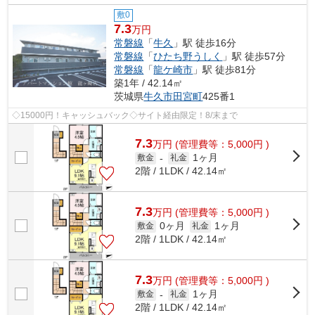
敷0
7.3
万円
常磐線
「
牛久
」駅 徒歩16分
常磐線
「
ひたち野うしく
」駅 徒歩57分
常磐線
「
龍ケ崎市
」駅 徒歩81分
築1年 / 42.14㎡
茨城県
牛久市
田宮町
425番1
◇15000円！キャッシュバック◇サイト経由限定！8/末まで
7.3
万
円
(管理費等：5,000円 )
1ヶ月
敷金
-
礼金
2階 / 1LDK / 42.14㎡
7.3
万
円
(管理費等：5,000円 )
0ヶ月
1ヶ月
敷金
礼金
2階 / 1LDK / 42.14㎡
7.3
万
円
(管理費等：5,000円 )
1ヶ月
敷金
-
礼金
2階 / 1LDK / 42.14㎡