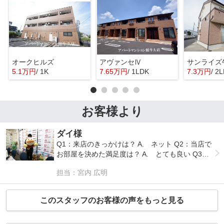
オークヒルズ
アヴァンセⅣ
サンライズ
5.1万円
/ 1K
7.65万円
/ 1LDK
7.3万円
/ 2
お客様より
ダイ様
Q1：来店のきっかけは？ A. ネット Q2：当店で
お部屋を決めた満足度は？ A. とても良い Q3：
物件の決め手となったポイントは？ A. 広さ、家
担当：宮内 広明
賃、設備
このスタッフのお客様の声をもっと見る