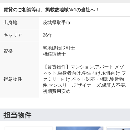
賃貸のご相談等は、掲載数地域№1の当社へ！
出身地
茨城県取手市
キャリア
26年
宅地建物取引士
資格
相続診断士
【賃貸物件】マンション,アパート,メゾ
ネット,単身者向け,学生向け,女性向け,フ
得意物件
ァミリー向け,ペット対応・相談,駅近物
件,マンスリー,デザイナーズ,保証人不要,
初期費用安め
担当物件