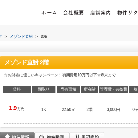
ホーム
会社概要
店舗案内
物件リ
グ
>
メゾンド直鮒
>
206
メゾンド直鮒 2階
☆お財布に優しいキャンペーン！初期費用10万円以下☆8/末まで
賃料
間取り
専有面積
所在階
管理費・共益費
敷
1.9
万円
1K
22.50㎡
2階
3,000円
0