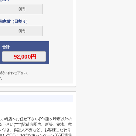
前家賃（日割り）
合計
お問い合わせ下さい。
す。
ヶ崎店へお任せ下さい(^^♪龍ヶ崎市以外の
さい(*^^*)駅徒歩圏内、新築、築浅、敷
ク付き、保証人不要など、お客様こだわり
^O^)／ お得なキャンペーン365日実施