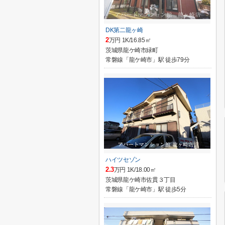
DK第二龍ヶ崎
2
万円 1K/16.85㎡
茨城県龍ケ崎市緑町
常磐線「龍ケ崎市」駅 徒歩79分
ハイツセゾン
2.3
万円 1K/18.00㎡
茨城県龍ケ崎市佐貫３丁目
常磐線「龍ケ崎市」駅 徒歩5分