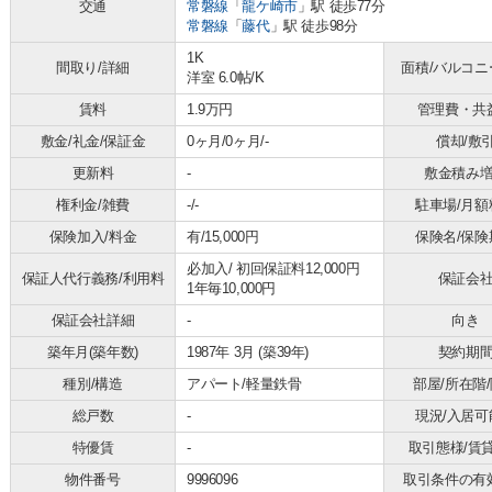
交通
常磐線
「
龍ケ崎市
」駅 徒歩77分
常磐線
「
藤代
」駅 徒歩98分
1K
間取り/詳細
面積/バルコニ
洋室 6.0帖
/
K
賃料
1.9万円
管理費・共
敷金/礼金/保証金
0ヶ月/0ヶ月/-
償却/敷
更新料
-
敷金積み
権利金/雑費
-/-
駐車場/月額
保険加入/料金
有/15,000円
保険名/保険
必加入/
初回保証料12,000円
保証人代行義務/利用料
保証会
1年毎10,000円
保証会社詳細
-
向き
築年月(築年数)
1987年 3月 (築39年)
契約期
種別/構造
アパート/軽量鉄骨
部屋/所在階
総戸数
-
現況/入居可
特優賃
-
取引態様/賃
物件番号
9996096
取引条件の有