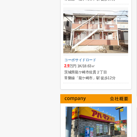
コーポサイドロード
2.9
万円 1K/18.63㎡
茨城県龍ケ崎市佐貫２丁目
常磐線「龍ケ崎市」駅 徒歩12分