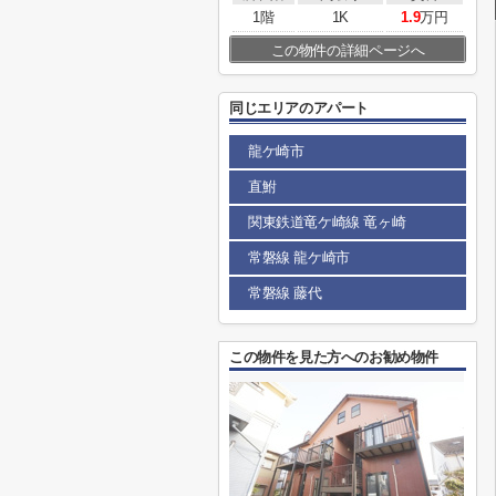
1階
1K
1.9
万円
この物件の詳細ページへ
同じエリアのアパート
龍ケ崎市
直鮒
関東鉄道竜ケ崎線 竜ヶ崎
常磐線 龍ケ崎市
常磐線 藤代
この物件を見た方へのお勧め物件