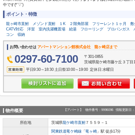
中です(*’▽’)
ポイント・特徴
龍ヶ崎市直鮒
メゾンド直鮒
１K
２階角部屋
フリーレント１ヶ月
敷
CATV対応
洋室
室内洗濯機置場
給湯
フローリング
プロパンガス
コン
収納
お問い合わせは
アパートマンション館株式会社 龍ヶ崎店まで
0297-60-7100
〒301-0855
茨城県龍ケ崎市藤ケ丘３丁目1
平日9:30～18:30 土日祭10:00～19:00 定休日:水曜日
【アパート】
物件番号：9996096
情報更新日：2
物件概要
所在地
茨城県
龍ケ崎市
直鮒
７５５９－１
関東鉄道竜ケ崎線
「
竜ヶ崎
」駅 徒歩17分