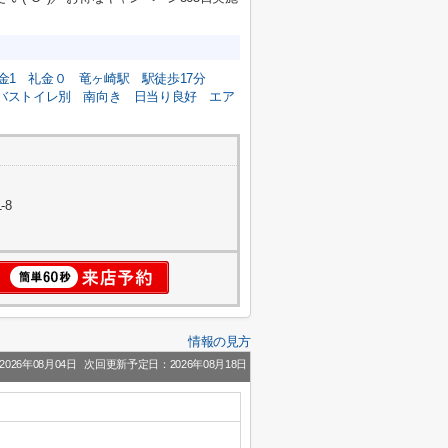
金1
礼金０
竜ヶ崎駅
駅徒歩17分
バストイレ別
南向き
日当り良好
エア
-8
情報の見方
026年08月04日
次回更新予定日：2026年08月18日