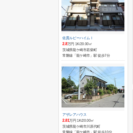
佐貫ルビーハイムⅠ
2.8
万円 1K/20.00㎡
茨城県龍ケ崎市若柴町
常磐線「龍ケ崎市」駅 徒歩7分
アザレアハウス
2.81
万円 1K/20.00㎡
茨城県龍ケ崎市川原代町
常磐線「龍ケ崎市」駅 徒歩10分