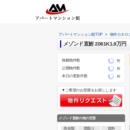
アパートマンション館TOP
>
物件カタロ
メゾンド直鮒 2061K1.9万円
掲載物件数
件
公開物件数
件
本日の更新件数
件
▼ご希望のお部屋をお探しします
メゾンド直鮒
の他の空室
所在階
間取り
賃料