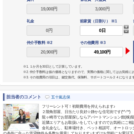
礼金
前家賃（日割り） ※1
仲介手数料 ※2
その他費用 ※3
※1. １か月を30日として計算しています。
※2. 仲介手数料は仮の価格となりますので、実際の価格に関してはお気軽に
※3. その他費用の項目は、鍵交換代、保険料、サポートコール２４になりま
担当者のコメント
五十嵐志保
フリーレント可！初期費用を抑えられます♪
２階角部屋、日当たり良好☆静かな住宅街です(*^-^*)
龍ヶ崎市でお部屋探しならアパートマンション館(株)龍
近隣エリアもお取扱いをしていますのでお気軽にご相談下
金礼金なし、駐車場付き、ペット相談可、オートロッ
の条件に合った賃貸物件を多数お用意しております♪まずはお気軽にお電話下さい(