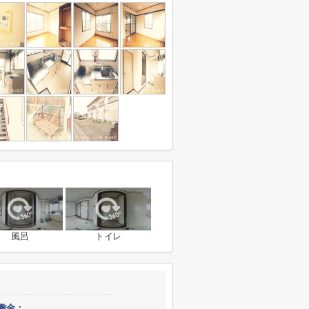
風呂
トイレ
敷金：