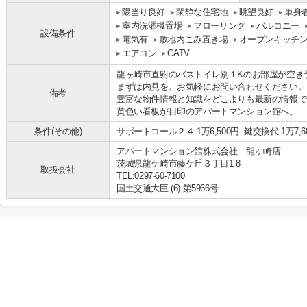
陽当り良好
閑静な住宅地
眺望良好
単身
室内洗濯機置場
フローリング
バルコニー
設備条件
電気有
敷地内ごみ置き場
オープンキッチ
エアコン
CATV
龍ヶ崎市直鮒のバストイレ別１Kのお部屋が空き
まずは内見を。お気軽にお問い合わせください。
備考
豊富な物件情報と知識をどこよりも最新の情報で
黄色い看板が目印のアパートマンション館へ。
条件(その他)
サポートコール２４:1万6,500円 鍵交換代:1万7,6
アパートマンション館株式会社 龍ヶ崎店
茨城県龍ケ崎市藤ケ丘３丁目1-8
取扱会社
TEL:0297-60-7100
国土交通大臣 (6) 第5966号