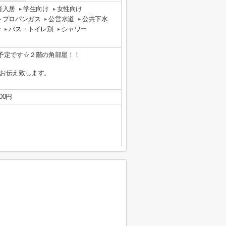
者入居
学生向け
女性向け
プロパンガス
公営水道
公共下水
ン
バス・トイレ別
シャワー
予定です☆２階の角部屋！！
お伝え致します。
00円