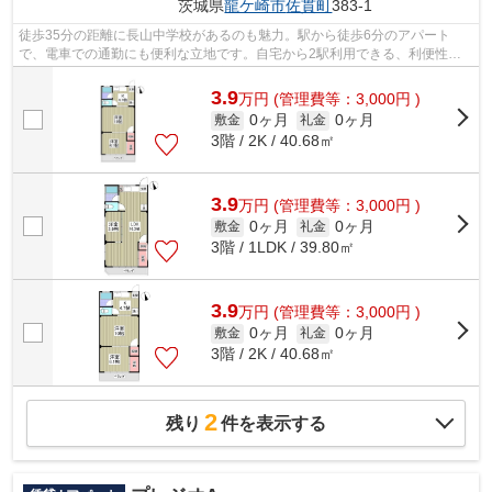
茨城県
龍ケ崎市
佐貫町
383-1
徒歩35分の距離に長山中学校があるのも魅力。駅から徒歩6分のアパート
で、電車での通勤にも便利な立地です。自宅から2駅利用できる、利便性の
高いアパートです。常磐線龍ケ崎市をよく...
3.9
万
円
(管理費等：3,000円 )
0ヶ月
0ヶ月
敷金
礼金
3階 / 2K / 40.68㎡
3.9
万
円
(管理費等：3,000円 )
0ヶ月
0ヶ月
敷金
礼金
3階 / 1LDK / 39.80㎡
3.9
万
円
(管理費等：3,000円 )
0ヶ月
0ヶ月
敷金
礼金
3階 / 2K / 40.68㎡
2
残り
件を表示する