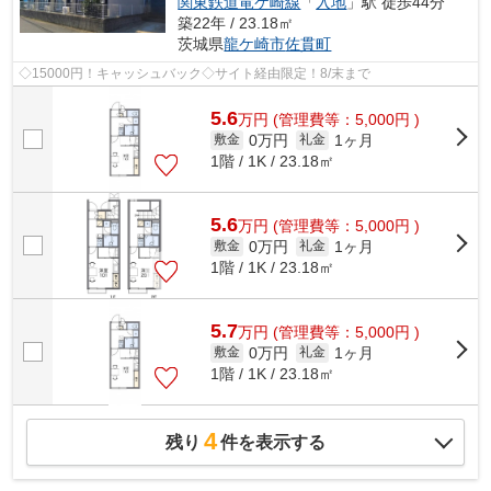
関東鉄道竜ケ崎線
「
入地
」駅 徒歩44分
築22年 / 23.18㎡
茨城県
龍ケ崎市
佐貫町
◇15000円！キャッシュバック◇サイト経由限定！8/末まで
5.6
万
円
(管理費等：5,000円 )
0万円
1ヶ月
敷金
礼金
1階 / 1K / 23.18㎡
5.6
万
円
(管理費等：5,000円 )
0万円
1ヶ月
敷金
礼金
1階 / 1K / 23.18㎡
5.7
万
円
(管理費等：5,000円 )
0万円
1ヶ月
敷金
礼金
1階 / 1K / 23.18㎡
4
残り
件を表示する