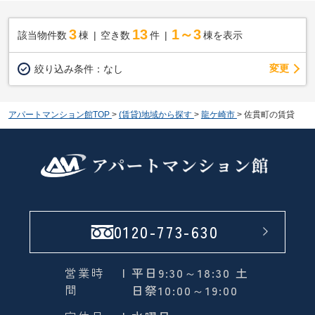
3
13
1～3
該当物件数
棟
空き数
件
棟を表示
変更
絞り込み条件：
なし
アパートマンション館TOP
>
(賃貸)地域から探す
>
龍ケ崎市
>
佐貫町の賃貸
0120-773-630
営業時
| 平日9:30～18:30 土
間
日祭10:00～19:00