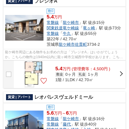
プレジオA
賃貸 | アパート
敷0
5.4
万円
常磐線
「
龍ケ崎市
」駅 徒歩15分
関東鉄道竜ケ崎線
「
竜ヶ崎
」駅 徒歩73分
常磐線
「
牛久
」駅 徒歩55分
築22年 / 42.70㎡
茨城県
龍ケ崎市
佐貫町
3734-2
龍ケ崎市周辺にある物件をお求めの方は「プレジオA」はいかがでしょう
か。こちらの物件は1940m以内に龍ヶ崎市立城西中学校があります。こちら
の物件はアパートです。最寄りの駅まで徒...
5.4
万
円
(管理費等：4,500円 )
0ヶ月
1ヶ月
敷金
礼金
1階 / 1LDK / 42.70㎡
レオパレスヴェルドミール
賃貸 | アパート
敷0
5.6
6
万円～
万円
常磐線
「
龍ケ崎市
」駅 徒歩16分
常磐線
「
藤代
」駅 徒歩40分