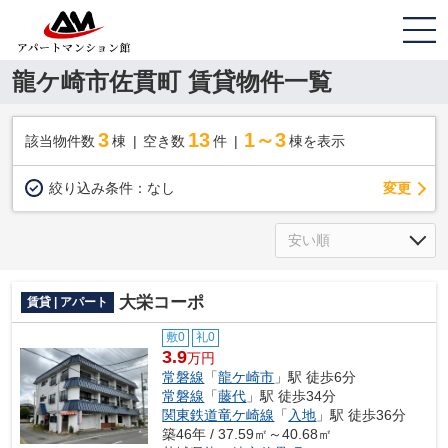
龍ケ崎市佐貫町 賃貸物件一覧
3
13
1～3
該当物件数
棟
空き数
件
棟を表示
変更
絞り込み条件：
なし
大栄コーポ
賃貸 | アパート
敷0
礼0
3.9
万円
常磐線
「
龍ケ崎市
」駅 徒歩6分
常磐線
「
藤代
」駅 徒歩34分
関東鉄道竜ケ崎線
「
入地
」駅 徒歩36分
築46年 / 37.59㎡～40.68㎡