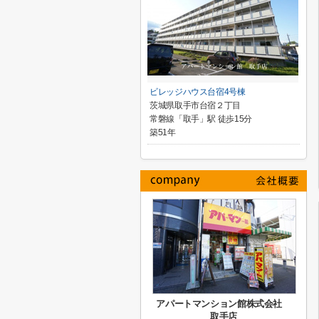
ビレッジハウス台宿4号棟
茨城県取手市台宿２丁目
常磐線「取手」駅 徒歩15分
築51年
アパートマンション館株式会社
取手店