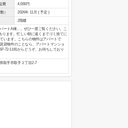
益費
4,000円
年数）
2026年 11月 ( 予定 )
2階建
パートA棟」。ぜひ一度ご覧ください。こ
にあります。忙しい朝に遠くまでゴミ捨てに
ています。こちらの物件はアパートで
賃貸物件のことなら、アパートマンショ
-72-1181からどうぞ、お待ちしており
県取手市取手２丁目2-7