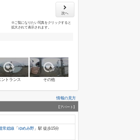
次へ
※ご覧になりたい写真をクリックすると
拡大されて表示されます。
エントランス
その他
情報の見方
【アパート】
道常総線
「
ゆめみ野
」駅 徒歩15分