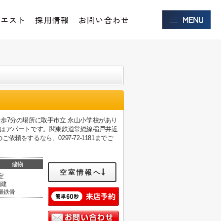
クエスト
採用情報
お問い合わせ
歩7分の場所に取手市立 永山小学校があり
件はアパートです。関東鉄道常総線稲戸井近
をするなら、0297-72-1181までご
建物
空室情報へ
定
階建
量鉄骨