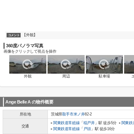
【外観】
コメント
360度パノラマ写真
画像をクリックして視点を操作
外観
周辺
駐車場
Ange Belle A
の物件概要
所在地
茨城県
取手市
米ノ井
82-2
関東鉄道常総線
「
稲戸井
」駅 徒歩5分
関東鉄
交通
関東鉄道常総線
「
戸頭
」駅 徒歩16分