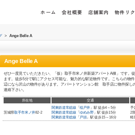
ホーム
会社概要
店舗案内
物件リ
グ
>
Ange Belle A
Ange Belle A
ぜひ一度見ていただきたい、「仮）取手市米ノ井新築アパートA棟」です。徒
ます。徒歩5分で駅にアクセス可能な、魅力的な駅近物件です。こちらの物
辺になら沢山の物件があります。アパートマンション館 取手店に物件探しのご依頼
連絡下さい。
所在地
交通
関東鉄道常総線
「
稲戸井
」駅 徒歩4～5分
予
茨城県
取手市
米ノ井
82-2
関東鉄道常総線
「
ゆめみ野
」駅 徒歩15分
2
関東鉄道常総線
「
戸頭
」駅 徒歩15～16分
軽