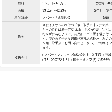
賃料
5.5万円～6.8万円
管理費・共
面積
33.81㎡～42.23㎡
築年月（築
種別/構造
アパート / 軽量鉄骨
階建
当社イチオシの物件の「仮）取手市米ノ井新築ア
ちらの物件は取手市立 永山小学校が488m以内
行かずに済むように、共用部にゴミ置き場が付い
備考
す。交通面で快適な関東鉄道常総線稲戸井近辺の
ン館 取手店にお問い合わせ下さい。ご連絡は0297
ます。
アパートマンション館株式会社 取手店
茨城
取扱会社
TEL:0297-72-1181
国土交通大臣 (6) 第5966号