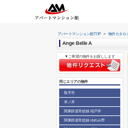
アパートマンション館TOP
>
物件カタロ
Ange Belle A
▼ご希望の物件をお探しします
同じエリアの物件
取手市
米ノ井
関東鉄道常総線 稲戸井
関東鉄道常総線 ゆめみ野