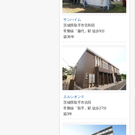
サンハイム
茨城県取手市宮和田
常磐線「藤代」駅 徒歩9分
築36年
エルシオンⅡ
茨城県取手市吉田
常磐線「取手」駅 徒歩27分
築3年