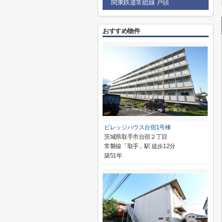
関東鉄道常総線 戸頭
おすすめ物件
ビレッジハウス台宿1号棟
茨城県取手市台宿２丁目
常磐線「取手」駅 徒歩12分
築51年