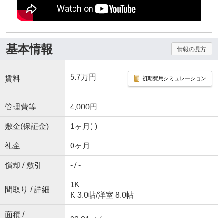
基本情報
情報の見方
5.7万円
賃料
初期費用シミュレーション
管理費等
4,000円
敷金(保証金)
1ヶ月(-)
礼金
0ヶ月
償却 / 敷引
- / -
1K
間取り / 詳細
K 3.0帖
/
洋室 8.0帖
面積 /