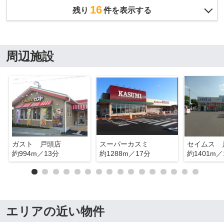
16
残り
件を表示する
周辺施設
ガスト 戸頭店
スーパーカスミ
セイムス 
約994m／13分
約1288m／17分
約1401m／
エリアの近い物件