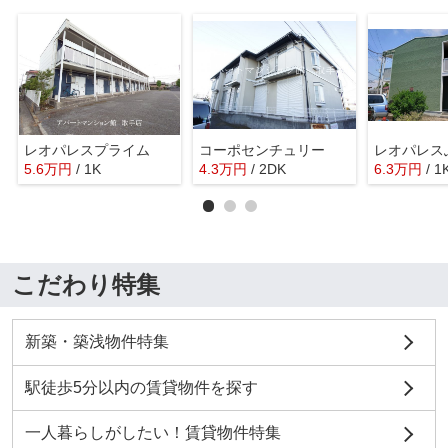
レオパレスプライム
コーポセンチュリー
レオパレス
5.6
万
円
/ 1K
4.3
万
円
/ 2DK
6.3
万
円
/ 1
こだわり特集
新築・築浅物件特集
駅徒歩5分以内の賃貸物件を探す
一人暮らしがしたい！賃貸物件特集