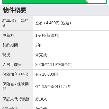
物件概要
駐車場 / 月額料
空有 / 4,400円 (税込)
金
更新料
1ヶ月(新賃料)
契約期間
2年
現況
未完成
入居可能日
2026年11月中旬予定
保険加入 / 料金
有 / 18,000円
保険名 / 保険期
住宅総合保険料 / 2年
間
保証人代行義務
必加入
保証会社
その他