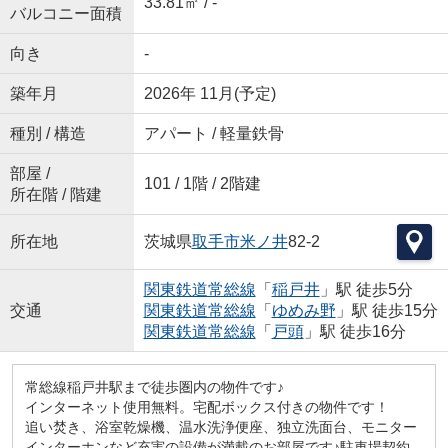
33.81㎡ / -
バルコニー面積
向き
-
築年月
2026年 11月(予定)
種別 / 構造
アパート / 軽量鉄骨
部屋 /
101 / 1階 / 2階建
所在階 / 階建
所在地
茨城県
取手市
米ノ井
82-2
関東鉄道常総線
「
稲戸井
」駅 徒歩5分
交通
関東鉄道常総線
「
ゆめみ野
」駅 徒歩15分
関東鉄道常総線
「
戸頭
」駅 徒歩16分
常総線稲戸井駅まで徒歩圏内の物件です♪
インターネット使用無料。宅配ボックス付きの物件です！
追い焚き、浴室乾燥機、温水洗浄便座、独立洗面台、モニター
インターホンなど充実の設備が満載のお部屋です♪駐車場契約