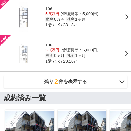
106
5.9万円
(管理費等：5,000円)
0万円
1ヶ月
敷金
礼金
1階
23.18㎡
1K
106
5.9万円
(管理費等：5,000円)
0ヶ月
1ヶ月
敷金
礼金
1階
23.18㎡
1K
2
残り
件を表示する
成約済み一覧