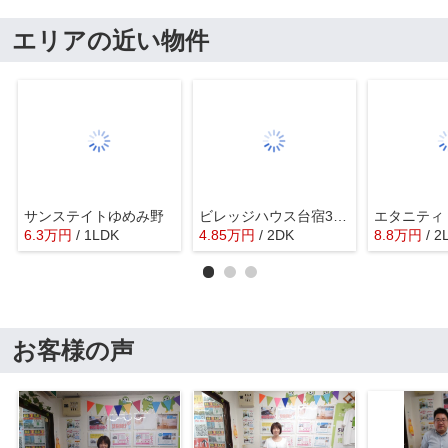
エリアの近い物件
サンステイトゆめみ野
ビレッジハウス台宿3号棟
6.3
万
円
/ 1LDK
4.85
万
円
/ 2DK
8.8
万
円
/ 2
お客様の声