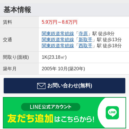
基本情報
賃料
5.9万円～8.6万円
関東鉄道常総線
「
寺原
」駅 徒歩8分
交通
関東鉄道常総線
「
新取手
」駅 徒歩13分
関東鉄道常総線
「
西取手
」駅 徒歩18分
間取り(面積)
1K(23.18㎡)
築年月
2005年 10月(築20年)
お問い合わせ(無料)