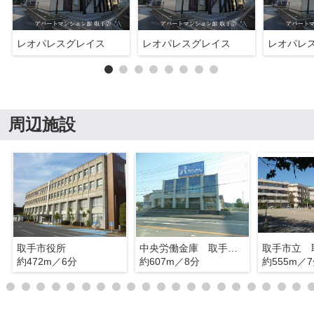
レオパレスグレイス
レオパレスグレイス
レオパレ
周辺施設
取手市役所
中央労働金庫 取手支店
約472m／6分
約607m／8分
約555m／