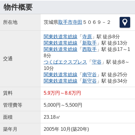
物件概要
所在地
茨城県
取手市
寺田
５０６９－２
関東鉄道常総線
「
寺原
」駅 徒歩8分
関東鉄道常総線
「
新取手
」駅 徒歩13分
関東鉄道常総線
「
西取手
」駅 徒歩17～1
8分
交通
つくばエクスプレス
「
守谷
」駅 徒歩8～
10分
関東鉄道常総線
「
南守谷
」駅 徒歩25分
関東鉄道常総線
「
新守谷
」駅 徒歩34分
賃料
5.9万円～8.6万円
管理費等
5,000円～5,500円
面積
23.18㎡
築年月
2005年 10月(築20年)