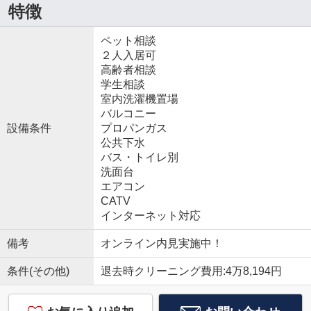
特徴
ペット相談
２人入居可
高齢者相談
学生相談
室内洗濯機置場
バルコニー
設備条件
プロパンガス
公共下水
バス・トイレ別
洗面台
エアコン
CATV
インターネット対応
備考
オンライン内見実施中！
条件(その他)
退去時クリーニング費用:4万8,194円