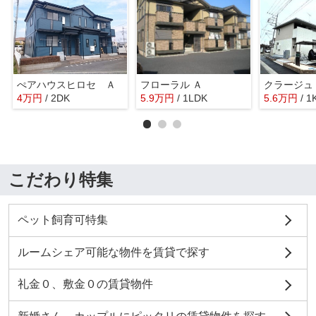
ぺアハウスヒロセ Ａ
フローラル Ａ
クラージュ
4
万
円
/ 2DK
5.9
万
円
/ 1LDK
5.6
万
円
/ 1
こだわり特集
ペット飼育可特集
ルームシェア可能な物件を賃貸で探す
礼金０、敷金０の賃貸物件