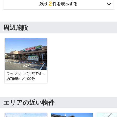
2
残り
件を表示する
周辺施設
ワッツウィズ川島TAIRAYA店
約7965m／100分
エリアの近い物件