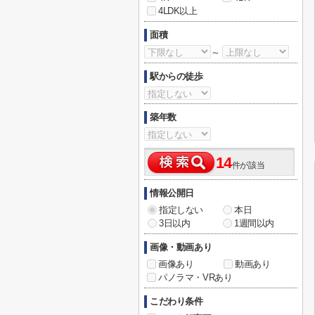
4LDK以上
面積
～
駅からの徒歩
築年数
14
件が該当
情報公開日
指定しない
本日
3日以内
1週間以内
画像・動画あり
画像あり
動画あり
パノラマ・VRあり
こだわり条件