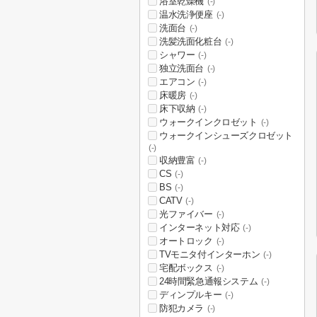
浴室乾燥機
(-)
温水洗浄便座
(-)
洗面台
(-)
洗髪洗面化粧台
(-)
シャワー
(-)
独立洗面台
(-)
エアコン
(-)
床暖房
(-)
床下収納
(-)
ウォークインクロゼット
(-)
ウォークインシューズクロゼット
(-)
収納豊富
(-)
CS
(-)
BS
(-)
CATV
(-)
光ファイバー
(-)
インターネット対応
(-)
オートロック
(-)
TVモニタ付インターホン
(-)
宅配ボックス
(-)
24時間緊急通報システム
(-)
ディンプルキー
(-)
防犯カメラ
(-)