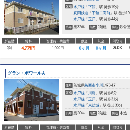
交通
水戸線
「
下館
」駅 徒歩19分
真岡鉄道
「
下館二高前
」駅 徒歩1
水戸線
「
玉戸
」駅 徒歩44分
築32年
2階建
鉄骨
築年
階数
構造
所在階
賃料
管理費・共益費
敷金
礼金
間取り
4.7
万円
0ヶ月
0ヶ月
2階
1,900円
2LDK
グラン・ポワールＡ
茨城県
筑西市
小川
1473-17
住所
交通
水戸線
「
川島
」駅 徒歩8分
水戸線
「
玉戸
」駅 徒歩31分
水戸線
「
東結城
」駅 徒歩38分
築20年
2階建
木造
築年
階数
構造
所在階
賃料
管理費・共益費
敷金
礼金
間取り