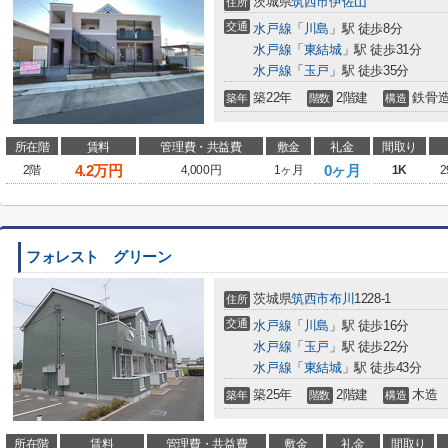
茨城県
筑西市
伊佐山
住所
交通
水戸線
「
川島
」駅 徒歩8分
水戸線
「
東結城
」駅 徒歩31分
水戸線
「
玉戸
」駅 徒歩35分
築22年
2階建
鉄骨
築年
階数
構造
所在階
賃料
管理費・共益費
敷金
礼金
間取り
4.2
万円
0ヶ月
2階
4,000円
1ヶ月
1K
2
フォレスト グリーン
茨城県
筑西市
布川
1228-1
住所
交通
水戸線
「
川島
」駅 徒歩16分
水戸線
「
玉戸
」駅 徒歩22分
水戸線
「
東結城
」駅 徒歩43分
築25年
2階建
木造
築年
階数
構造
所在階
賃料
管理費・共益費
敷金
礼金
間取り