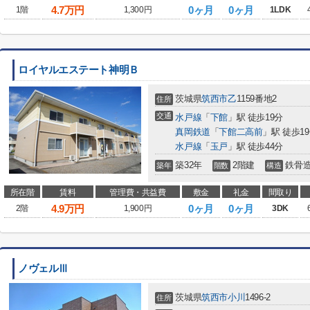
4.7
万円
0ヶ月
0ヶ月
1階
1,300円
1LDK
ロイヤルエステート神明Ｂ
茨城県
筑西市
乙
1159番地2
住所
交通
水戸線
「
下館
」駅 徒歩19分
真岡鉄道
「
下館二高前
」駅 徒歩1
水戸線
「
玉戸
」駅 徒歩44分
築32年
2階建
鉄骨
築年
階数
構造
所在階
賃料
管理費・共益費
敷金
礼金
間取り
4.9
万円
0ヶ月
0ヶ月
2階
1,900円
3DK
ノヴェルⅢ
茨城県
筑西市
小川
1496-2
住所