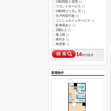
24時間有人管理
(-)
フロントサービス
(-)
24時間ゴミ出し可
(-)
住戸内覧可能
(-)
コンシェルジュサービス
(-)
駐車場あり
(-)
2階以上
(-)
最上階
(-)
南向き
(-)
角部屋
(-)
14
件が該当
新着物件