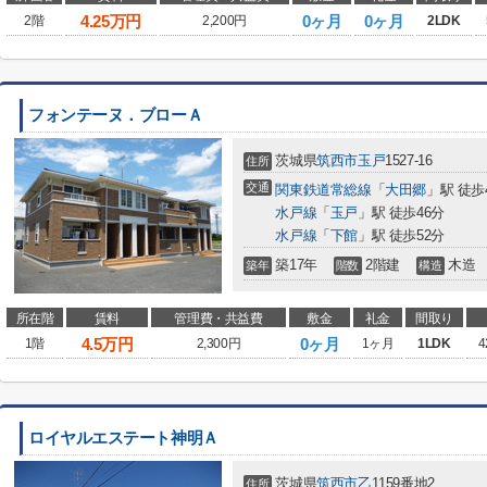
4.25
万円
0ヶ月
0ヶ月
2階
2,200円
2LDK
フォンテーヌ．ブローＡ
茨城県
筑西市
玉戸
1527-16
住所
交通
関東鉄道常総線
「
大田郷
」駅 徒歩
水戸線
「
玉戸
」駅 徒歩46分
水戸線
「
下館
」駅 徒歩52分
築17年
2階建
木造
築年
階数
構造
所在階
賃料
管理費・共益費
敷金
礼金
間取り
4.5
万円
0ヶ月
1階
2,300円
1ヶ月
1LDK
4
ロイヤルエステート神明Ａ
茨城県
筑西市
乙
1159番地2
住所