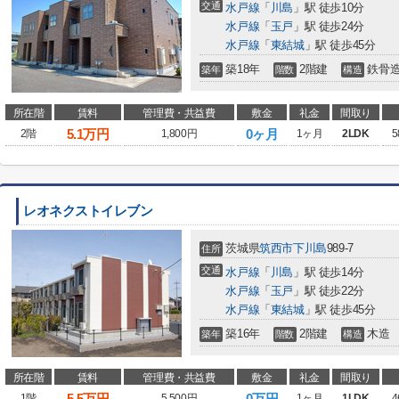
交通
水戸線
「
川島
」駅 徒歩10分
水戸線
「
玉戸
」駅 徒歩24分
水戸線
「
東結城
」駅 徒歩45分
築18年
2階建
鉄骨
築年
階数
構造
所在階
賃料
管理費・共益費
敷金
礼金
間取り
5.1
万円
0ヶ月
2階
1,800円
1ヶ月
2LDK
5
レオネクストイレブン
茨城県
筑西市
下川島
989-7
住所
交通
水戸線
「
川島
」駅 徒歩14分
水戸線
「
玉戸
」駅 徒歩22分
水戸線
「
東結城
」駅 徒歩45分
築16年
2階建
木造
築年
階数
構造
所在階
賃料
管理費・共益費
敷金
礼金
間取り
5.5
万円
0万円
1階
5,500円
1ヶ月
1LDK
4