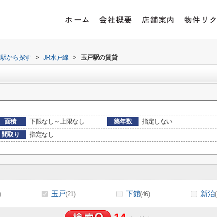
ホーム
会社概要
店舗案内
物件リ
・駅から探す
>
JR水戸線
>
玉戸駅の賃貸
面積
下限なし～上限なし
築年数
指定しない
間取り
指定なし
玉戸
下館
新治
)
(21)
(46)