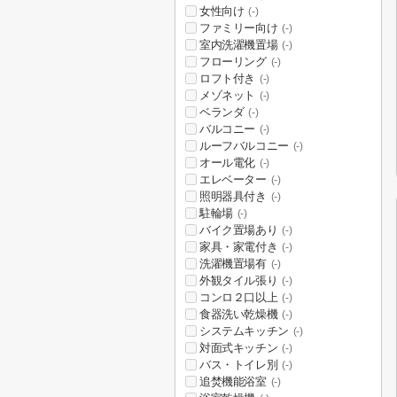
女性向け
(-)
ファミリー向け
(-)
室内洗濯機置場
(-)
フローリング
(-)
ロフト付き
(-)
メゾネット
(-)
ベランダ
(-)
バルコニー
(-)
ルーフバルコニー
(-)
オール電化
(-)
エレベーター
(-)
照明器具付き
(-)
駐輪場
(-)
バイク置場あり
(-)
家具・家電付き
(-)
洗濯機置場有
(-)
外観タイル張り
(-)
コンロ２口以上
(-)
食器洗い乾燥機
(-)
システムキッチン
(-)
対面式キッチン
(-)
バス・トイレ別
(-)
追焚機能浴室
(-)