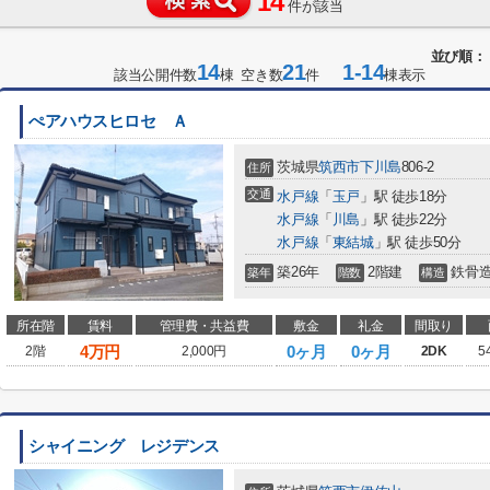
14
件が該当
並び順：
14
21
1-14
該当公開件数
棟 空き数
件
棟表示
ぺアハウスヒロセ Ａ
茨城県
筑西市
下川島
806-2
住所
交通
水戸線
「
玉戸
」駅 徒歩18分
水戸線
「
川島
」駅 徒歩22分
水戸線
「
東結城
」駅 徒歩50分
築26年
2階建
鉄骨
築年
階数
構造
所在階
賃料
管理費・共益費
敷金
礼金
間取り
4
万円
0ヶ月
0ヶ月
2階
2,000円
2DK
5
シャイニング レジデンス