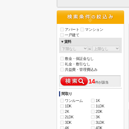
アパート
マンション
一戸建て
▼賃料
～
敷金・保証金なし
礼金・敷引なし
共益費・管理費込み
14
件が該当
間取り
ワンルーム
1K
1DK
1LDK
2K
2DK
2LDK
3K
3DK
3LDK
4K
4DK