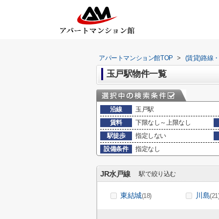
アパートマンション館TOP
>
(賃貸)路線
玉戸駅物件一覧
沿線
玉戸駅
賃料
下限なし～上限なし
駅徒歩
指定しない
設備条件
指定なし
JR水戸線
駅で絞り込む
東結城
川島
(18)
(21