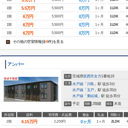
5.5
万円
0万円
1階
5,500円
1ヶ月
1LDK
4
6
万円
0万円
1階
5,500円
1ヶ月
1LDK
4
6
万円
0万円
1階
5,500円
1ヶ月
1LDK
4
6
万円
0万円
1階
5,500円
1ヶ月
1LDK
4
その他の空室情報(全
6
件)を見る
+
アンバー
茨城県
筑西市
女方
1番地18
住所
交通
水戸線
「
川島
」駅 徒歩3分
水戸線
「
玉戸
」駅 徒歩35分
水戸線
「
東結城
」駅 徒歩35分
予定
2階建
木造
築年
階数
構造
所在階
賃料
管理費・共益費
敷金
礼金
間取り
6.15
万円
0ヶ月
2階
2,200円
1ヶ月
2LDK