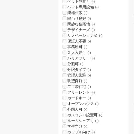
ペット飼育可
(-)
ペット専用設備
(-)
楽器相談
(-)
陽当り良好
(-)
閑静な住宅地
(-)
デザイナーズ
(-)
リノベーション済
(-)
保証人不要
(-)
事務所可
(-)
２人入居可
(-)
バリアフリー
(-)
分割可
(-)
分譲タイプ
(-)
管理人常駐
(-)
眺望良好
(-)
二世帯住宅
(-)
フリーレント
(-)
カードキー
(-)
オープンハウス
(-)
外国人可
(-)
ガスコンロ設置可
(-)
ルームシェア可
(-)
学生向け
(-)
カップル向け
(-)