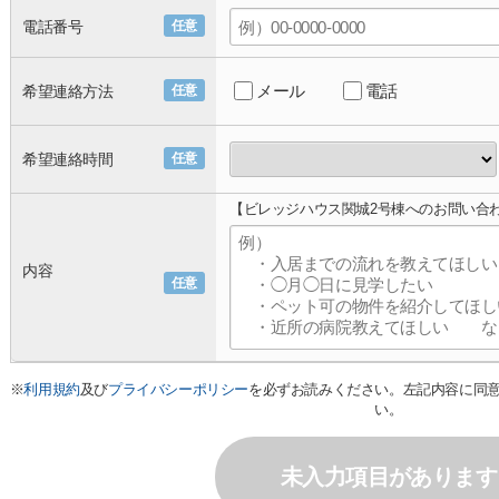
電話番号
任意
メール
電話
希望連絡方法
任意
希望連絡時間
任意
【ビレッジハウス関城2号棟へのお問い合
内容
任意
※
利用規約
及び
プライバシーポリシー
を必ずお読みください。左記内容に同
い。
未入力項目があります