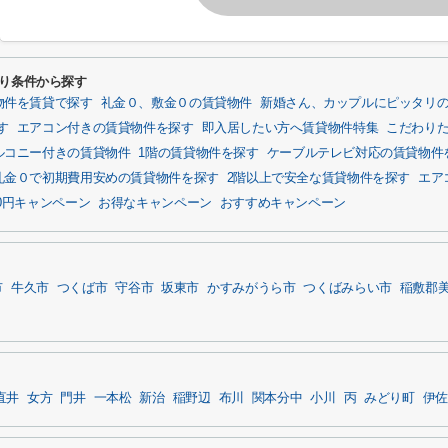
わり条件から探す
物件を賃貸で探す
礼金０、敷金０の賃貸物件
新婚さん、カップルにピッタリ
す
エアコン付きの賃貸物件を探す
即入居したい方へ賃貸物件特集
こだわり
ルコニー付きの賃貸物件
1階の賃貸物件を探す
ケーブルテレビ対応の賃貸物件
礼金０で初期費用安めの賃貸物件を探す
2階以上で安全な賃貸物件を探す
エア
0円キャンペーン
お得なキャンペーン
おすすめキャンペーン
市
牛久市
つくば市
守谷市
坂東市
かすみがうら市
つくばみらい市
稲敷郡
直井
女方
門井
一本松
新治
稲野辺
布川
関本分中
小川
丙
みどり町
伊佐