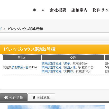
ホーム
会社概要
店舗案内
物件リ
グ
>
ビレッジハウス関城2号棟
ビレッジハウス関城2号棟
所在地
交通
関東鉄道常総線
「
黒子
」駅 徒歩31分
築
茨城県
筑西市
藤ケ谷
1615-7
関東鉄道常総線
「
騰波ノ江
」駅 徒歩51分
5
関東鉄道常総線
「
大田郷
」駅 徒歩58分
鉄
物件情報
周辺施設