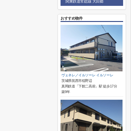
関東鉄道常総線 大田郷
おすすめ物件
ヴェネレ／イルソーレ イルソーレ
茨城県筑西市稲野辺
真岡鉄道「下館二高前」駅 徒歩17分
築9年