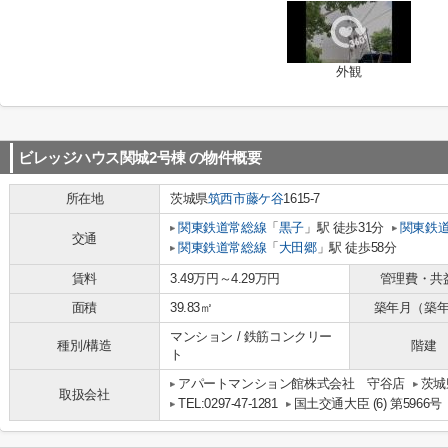
外観
ビレッジハウス関城2号棟
の物件概要
所在地
茨城県
筑西市
藤ケ谷
1615-7
関東鉄道常総線
「
黒子
」駅 徒歩31分
関東鉄
交通
関東鉄道常総線
「
大田郷
」駅 徒歩58分
賃料
3.49万円～4.29万円
管理費・共
面積
39.83㎡
築年月（築
マンション / 鉄筋コンクリー
種別/構造
階建
ト
アパートマンション館株式会社 守谷店
茨城
取扱会社
TEL:0297-47-1281
国土交通大臣 (6) 第5966号