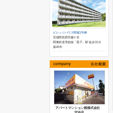
ビレッジハウス関城1号棟
茨城県筑西市藤ケ谷
関東鉄道常総線「黒子」駅 徒歩31分
築46年
アパートマンション館株式会社
守谷店