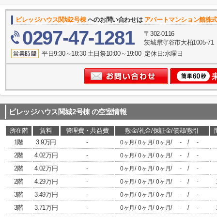
ビレッジハウス関城2号棟
へのお問い合わせは
アパートマンション館株
0297-47-1281
〒302-0116
茨城県守谷市大柏1005-71
平日9:30～18:30 土日祭10:00～19:00 定休日:水曜日
ビレッジハウス関城2号棟
の空室情報
所在階
賃料
管理費・共益費
敷金/礼金/保証金/償却/敷引
1階
3.9万円
-
/
/
/
/
0ヶ月
0ヶ月
0ヶ月
-
-
2階
4.02万円
-
/
/
/
/
0ヶ月
0ヶ月
0ヶ月
-
-
2階
4.02万円
-
/
/
/
/
0ヶ月
0ヶ月
0ヶ月
-
-
2階
4.29万円
-
/
/
/
/
0ヶ月
0ヶ月
0ヶ月
-
-
3階
3.49万円
-
/
/
/
/
0ヶ月
0ヶ月
0ヶ月
-
-
3階
3.71万円
-
/
/
/
/
0ヶ月
0ヶ月
0ヶ月
-
-