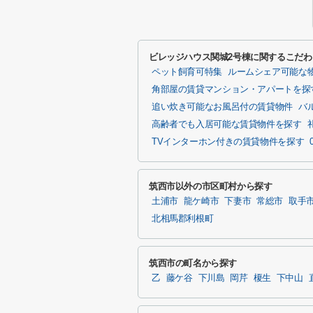
ビレッジハウス関城2号棟に関するこだ
ペット飼育可特集
ルームシェア可能な
角部屋の賃貸マンション・アパートを探
追い炊き可能なお風呂付の賃貸物件
バ
高齢者でも入居可能な賃貸物件を探す
TVインターホン付きの賃貸物件を探す
筑西市以外の市区町村から探す
土浦市
龍ケ崎市
下妻市
常総市
取手
北相馬郡利根町
筑西市の町名から探す
乙
藤ケ谷
下川島
岡芹
榎生
下中山