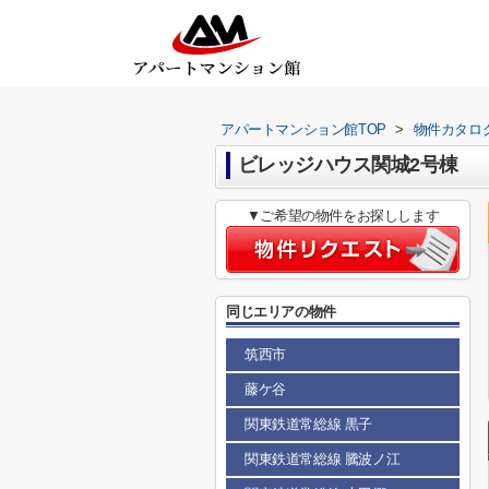
アパートマンション館TOP
>
物件カタロ
ビレッジハウス関城2号棟
▼ご希望の物件をお探しします
同じエリアの物件
筑西市
藤ケ谷
関東鉄道常総線 黒子
関東鉄道常総線 騰波ノ江