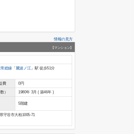
情報の見方
【マンション】
道常総線
「
騰波ノ江
」駅 徒歩51分
益費
0円
年数）
1980年 3月 ( 築46年 )
5階建
県守谷市大柏1005-71