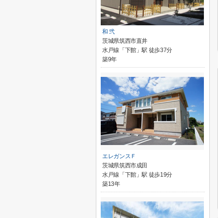
和 弐
茨城県筑西市直井
水戸線「下館」駅 徒歩37分
築9年
エレガンスＦ
茨城県筑西市成田
水戸線「下館」駅 徒歩19分
築13年