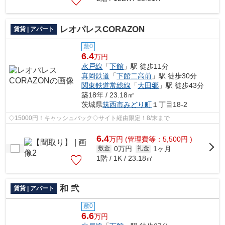
レオパレスCORAZON
賃貸 | アパート
敷0
6.4
万円
水戸線
「
下館
」駅 徒歩11分
真岡鉄道
「
下館二高前
」駅 徒歩30分
関東鉄道常総線
「
大田郷
」駅 徒歩43分
築18年 / 23.18㎡
茨城県
筑西市
みどり町
１丁目18-2
◇15000円！キャッシュバック◇サイト経由限定！8/末まで
6.4
万
円
(管理費等：5,500円 )
0万円
1ヶ月
敷金
礼金
1階 / 1K / 23.18㎡
和 弐
賃貸 | アパート
敷0
6.6
万円