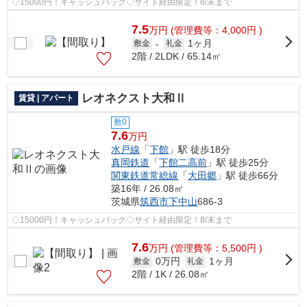
◇15000円！キャッシュバック◇サイト経由限定！8/末まで
7.5
万
円
(管理費等：4,000円 )
1ヶ月
敷金
-
礼金
2階 / 2LDK / 65.14㎡
レオネクスト大和Ⅱ
賃貸 | アパート
敷0
7.6
万円
水戸線
「
下館
」駅 徒歩18分
真岡鉄道
「
下館二高前
」駅 徒歩25分
関東鉄道常総線
「
大田郷
」駅 徒歩66分
築16年 / 26.08㎡
茨城県
筑西市
下中山
686-3
◇15000円！キャッシュバック◇サイト経由限定！8/末まで
7.6
万
円
(管理費等：5,500円 )
0万円
1ヶ月
敷金
礼金
2階 / 1K / 26.08㎡