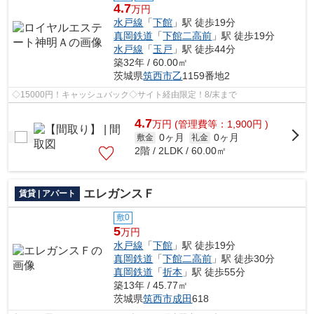
4.7
万円
水戸線
「
下館
」駅 徒歩19分
真岡鉄道
「
下館二高前
」駅 徒歩19分
水戸線
「
玉戸
」駅 徒歩44分
築32年 / 60.00㎡
茨城県
筑西市
乙
1159番地2
◇15000円！キャッシュバック◇サイト経由限定！8/末まで
4.7
万
円
(管理費等：1,900円 )
0ヶ月
0ヶ月
敷金
礼金
2階 / 2LDK / 60.00㎡
エレガンスＦ
賃貸 | アパート
敷0
5
万円
水戸線
「
下館
」駅 徒歩19分
真岡鉄道
「
下館二高前
」駅 徒歩30分
真岡鉄道
「
折本
」駅 徒歩55分
築13年 / 45.77㎡
茨城県
筑西市
成田
618