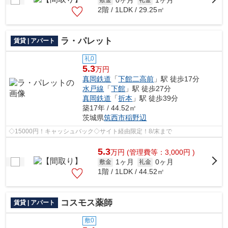
0ヶ月
1ヶ月
2階 / 1LDK / 29.25㎡
ラ・パレット
賃貸 | アパート
礼0
5.3
万円
真岡鉄道
「
下館二高前
」駅 徒歩17分
水戸線
「
下館
」駅 徒歩27分
真岡鉄道
「
折本
」駅 徒歩39分
築17年 / 44.52㎡
茨城県
筑西市
稲野辺
◇15000円！キャッシュバック◇サイト経由限定！8/末まで
5.3
万
円
(管理費等：3,000円 )
1ヶ月
0ヶ月
敷金
礼金
1階 / 1LDK / 44.52㎡
コスモス薬師
賃貸 | アパート
敷0