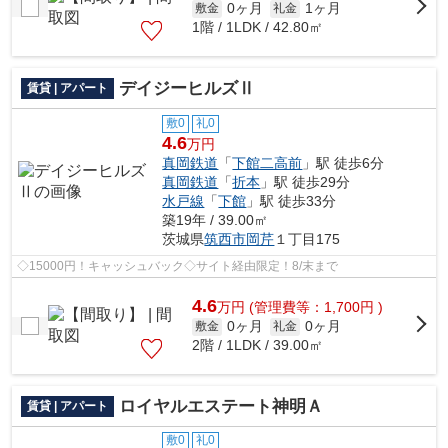
0ヶ月
1ヶ月
敷金
礼金
1階 / 1LDK / 42.80㎡
デイジーヒルズⅡ
賃貸 | アパート
敷0
礼0
4.6
万円
真岡鉄道
「
下館二高前
」駅 徒歩6分
真岡鉄道
「
折本
」駅 徒歩29分
水戸線
「
下館
」駅 徒歩33分
築19年 / 39.00㎡
茨城県
筑西市
岡芹
１丁目175
◇15000円！キャッシュバック◇サイト経由限定！8/末まで
4.6
万
円
(管理費等：1,700円 )
0ヶ月
0ヶ月
敷金
礼金
2階 / 1LDK / 39.00㎡
ロイヤルエステート神明Ａ
賃貸 | アパート
敷0
礼0