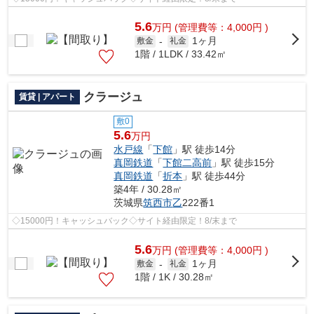
5.6
万
円
(管理費等：4,000円 )
1ヶ月
敷金
-
礼金
1階 / 1LDK / 33.42㎡
クラージュ
賃貸 | アパート
敷0
5.6
万円
水戸線
「
下館
」駅 徒歩14分
真岡鉄道
「
下館二高前
」駅 徒歩15分
真岡鉄道
「
折本
」駅 徒歩44分
築4年 / 30.28㎡
茨城県
筑西市
乙
222番1
◇15000円！キャッシュバック◇サイト経由限定！8/末まで
5.6
万
円
(管理費等：4,000円 )
1ヶ月
敷金
-
礼金
1階 / 1K / 30.28㎡