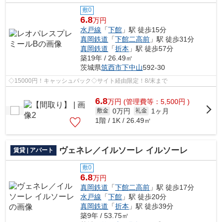
敷0
6.8
万円
水戸線
「
下館
」駅 徒歩15分
真岡鉄道
「
下館二高前
」駅 徒歩31分
真岡鉄道
「
折本
」駅 徒歩57分
築19年 / 26.49㎡
茨城県
筑西市
下中山
592-30
◇15000円！キャッシュバック◇サイト経由限定！8/末まで
6.8
万
円
(管理費等：5,500円 )
0万円
1ヶ月
敷金
礼金
1階 / 1K / 26.49㎡
ヴェネレ／イルソーレ イルソーレ
賃貸 | アパート
敷0
6.8
万円
真岡鉄道
「
下館二高前
」駅 徒歩17分
水戸線
「
下館
」駅 徒歩20分
真岡鉄道
「
折本
」駅 徒歩39分
築9年 / 53.75㎡