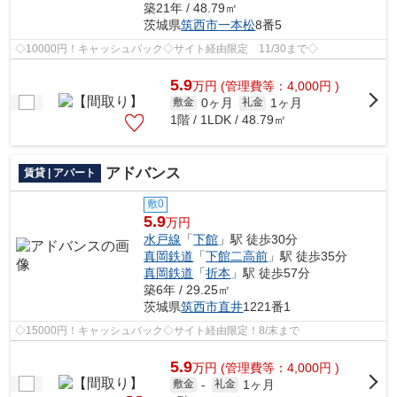
築21年 / 48.79㎡
茨城県
筑西市
一本松
8番5
◇10000円！キャッシュバック◇サイト経由限定 11/30まで◇
5.9
万
円
(管理費等：4,000円 )
0ヶ月
1ヶ月
敷金
礼金
1階 / 1LDK / 48.79㎡
アドバンス
賃貸 | アパート
敷0
5.9
万円
水戸線
「
下館
」駅 徒歩30分
真岡鉄道
「
下館二高前
」駅 徒歩35分
真岡鉄道
「
折本
」駅 徒歩57分
築6年 / 29.25㎡
茨城県
筑西市
直井
1221番1
◇15000円！キャッシュバック◇サイト経由限定！8/末まで
5.9
万
円
(管理費等：4,000円 )
1ヶ月
敷金
-
礼金