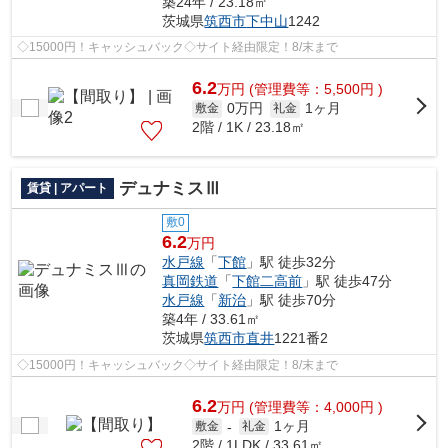
築24年 / 23.18㎡
茨城県
筑西市
下中山
1242
◇15000円！キャッシュバック◇サイト経由限定！8/末まで
6.2
万
円
(管理費等：5,500円 )
0万円
1ヶ月
敷金
礼金
2階 / 1K / 23.18㎡
デュナミスⅢ
賃貸 | アパート
敷0
6.2
万円
水戸線
「
下館
」駅 徒歩32分
真岡鉄道
「
下館二高前
」駅 徒歩47分
水戸線
「
新治
」駅 徒歩70分
築4年 / 33.61㎡
茨城県
筑西市
直井
1221番2
◇15000円！キャッシュバック◇サイト経由限定！8/末まで
6.2
万
円
(管理費等：4,000円 )
1ヶ月
敷金
-
礼金
2階 / 1LDK / 33.61㎡