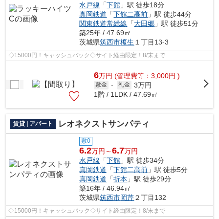
水戸線
「
下館
」駅 徒歩18分
真岡鉄道
「
下館二高前
」駅 徒歩44分
関東鉄道常総線
「
大田郷
」駅 徒歩51分
築25年 / 47.69㎡
茨城県
筑西市
榎生
１丁目13-3
◇15000円！キャッシュバック◇サイト経由限定！8/末まで
6
万
円
(管理費等：3,000円 )
3万円
敷金
-
礼金
1階 / 1LDK / 47.69㎡
レオネクストサンパティ
賃貸 | アパート
敷0
6.2
6.7
万円～
万円
水戸線
「
下館
」駅 徒歩34分
真岡鉄道
「
下館二高前
」駅 徒歩5分
真岡鉄道
「
折本
」駅 徒歩29分
築16年 / 46.94㎡
茨城県
筑西市
岡芹
２丁目132
◇15000円！キャッシュバック◇サイト経由限定！8/末まで