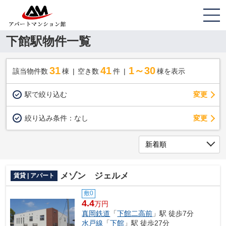
下館駅物件一覧
31
41
1～30
該当物件数
棟
空き数
件
棟を表示
駅で絞り込む
変更
変更
絞り込み条件：
なし
メゾン ジェルメ
賃貸 | アパート
敷0
4.4
万円
真岡鉄道
「
下館二高前
」駅 徒歩7分
水戸線
「
下館
」駅 徒歩27分