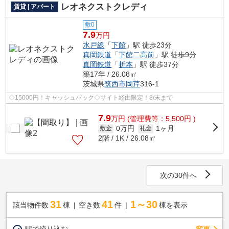
レオネクストクレディ
賃貸 | アパート
敷0
7.9
万円
水戸線
「
下館
」駅 徒歩23分
真岡鉄道
「
下館二高前
」駅 徒歩9分
真岡鉄道
「
折本
」駅 徒歩37分
築17年 / 26.08㎡
茨城県
筑西市
岡芹
316-1
◇15000円！キャッシュバック◇サイト経由限定！8/末まで
7.9
万
円
(管理費等：5,500円 )
0万円
1ヶ月
敷金
礼金
2階 / 1K / 26.08㎡
次の30件へ
31
41
1～30
該当物件数
棟
空き数
件
棟を表示
駅で絞り込む
変更