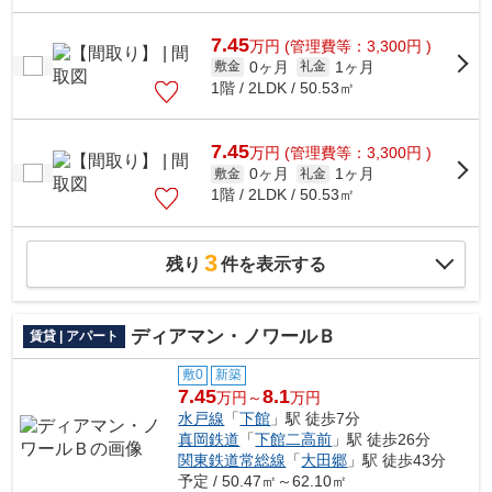
7.45
万
円
(管理費等：3,300円 )
0ヶ月
1ヶ月
敷金
礼金
1階 / 2LDK / 50.53㎡
7.45
万
円
(管理費等：3,300円 )
0ヶ月
1ヶ月
敷金
礼金
1階 / 2LDK / 50.53㎡
3
残り
件を表示する
ディアマン・ノワールＢ
賃貸 | アパート
敷0
新築
7.45
8.1
万円～
万円
水戸線
「
下館
」駅 徒歩7分
真岡鉄道
「
下館二高前
」駅 徒歩26分
関東鉄道常総線
「
大田郷
」駅 徒歩43分
予定 / 50.47㎡～62.10㎡