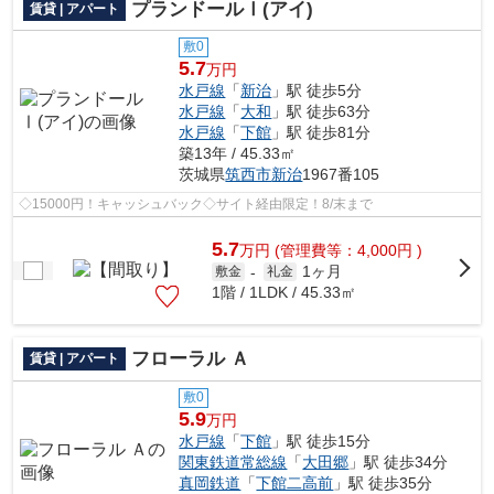
プランドールⅠ(アイ)
賃貸 | アパート
敷0
5.7
万円
水戸線
「
新治
」駅 徒歩5分
水戸線
「
大和
」駅 徒歩63分
水戸線
「
下館
」駅 徒歩81分
築13年 / 45.33㎡
茨城県
筑西市
新治
1967番105
◇15000円！キャッシュバック◇サイト経由限定！8/末まで
5.7
万
円
(管理費等：4,000円 )
1ヶ月
敷金
-
礼金
1階 / 1LDK / 45.33㎡
フローラル Ａ
賃貸 | アパート
敷0
5.9
万円
水戸線
「
下館
」駅 徒歩15分
関東鉄道常総線
「
大田郷
」駅 徒歩34分
真岡鉄道
「
下館二高前
」駅 徒歩35分