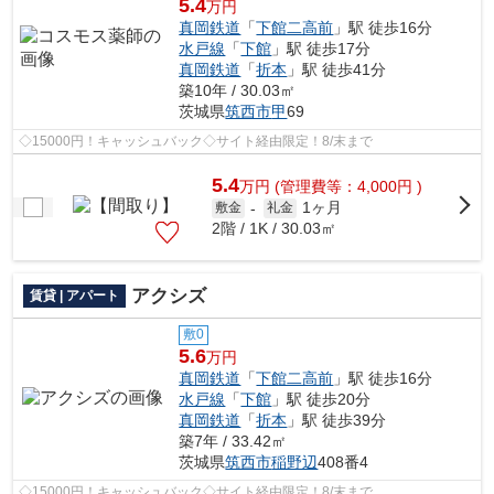
5.4
万円
真岡鉄道
「
下館二高前
」駅 徒歩16分
水戸線
「
下館
」駅 徒歩17分
真岡鉄道
「
折本
」駅 徒歩41分
築10年 / 30.03㎡
茨城県
筑西市
甲
69
◇15000円！キャッシュバック◇サイト経由限定！8/末まで
5.4
万
円
(管理費等：4,000円 )
1ヶ月
敷金
-
礼金
2階 / 1K / 30.03㎡
アクシズ
賃貸 | アパート
敷0
5.6
万円
真岡鉄道
「
下館二高前
」駅 徒歩16分
水戸線
「
下館
」駅 徒歩20分
真岡鉄道
「
折本
」駅 徒歩39分
築7年 / 33.42㎡
茨城県
筑西市
稲野辺
408番4
◇15000円！キャッシュバック◇サイト経由限定！8/末まで