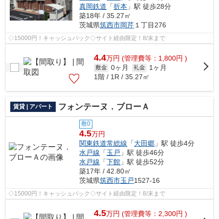
真岡鉄道
「
折本
」駅 徒歩28分
築18年 / 35.27㎡
茨城県
筑西市
岡芹
１丁目276
◇15000円！キャッシュバック◇サイト経由限定！8/末まで
4.4
万
円
(管理費等：1,800円 )
0ヶ月
1ヶ月
敷金
礼金
1階 / 1R / 35.27㎡
フォンテーヌ．ブローＡ
賃貸 | アパート
敷0
4.5
万円
関東鉄道常総線
「
大田郷
」駅 徒歩4分
水戸線
「
玉戸
」駅 徒歩46分
水戸線
「
下館
」駅 徒歩52分
築17年 / 42.80㎡
茨城県
筑西市
玉戸
1527-16
◇15000円！キャッシュバック◇サイト経由限定！8/末まで
4.5
万
円
(管理費等：2,300円 )