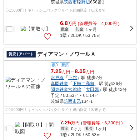
茨城県
筑西市
稲野辺
656番1
◇15000円！キャッシュバック◇サイト経由限定！8/末まで
6.8
万
円
(管理費等：4,000円 )
1ヶ月
敷金
-
礼金
1階 / 2LDK / 53.75㎡
ディアマン・ノワールＡ
賃貸 | アパート
敷0
新築
7.25
8.05
万円～
万円
水戸線
「
下館
」駅 徒歩7分
真岡鉄道
「
下館二高前
」駅 徒歩26分
関東鉄道常総線
「
大田郷
」駅 徒歩43分
予定 / 50.53㎡～61.14㎡
茨城県
筑西市
乙
134-1
◇15000円！キャッシュバック◇サイト経由限定！8/末まで
7.25
万
円
(管理費等：3,300円 )
0ヶ月
1ヶ月
敷金
礼金
1階 / 2LDK / 50.53㎡