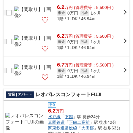
6.2
万
円
(管理費等：5,500円 )
0万円
1ヶ月
敷金
礼金
1階 / 1LDK / 46.94㎡
6.2
万
円
(管理費等：5,500円 )
0万円
1ヶ月
敷金
礼金
1階 / 1LDK / 46.94㎡
6.7
万
円
(管理費等：5,500円 )
0万円
1ヶ月
敷金
礼金
1階 / 1LDK / 46.94㎡
レオパレスコンフォートFUJI
賃貸 | アパート
敷0
6.2
万円
水戸線
「
下館
」駅 徒歩24分
真岡鉄道
「
下館二高前
」駅 徒歩42分
関東鉄道常総線
「
大田郷
」駅 徒歩63分