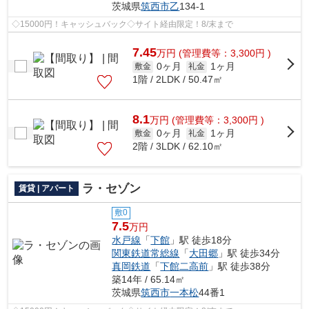
茨城県
筑西市
乙
134-1
◇15000円！キャッシュバック◇サイト経由限定！8/末まで
7.45
万
円
(管理費等：3,300円 )
0ヶ月
1ヶ月
敷金
礼金
1階 / 2LDK / 50.47㎡
8.1
万
円
(管理費等：3,300円 )
0ヶ月
1ヶ月
敷金
礼金
2階 / 3LDK / 62.10㎡
ラ・セゾン
賃貸 | アパート
敷0
7.5
万円
水戸線
「
下館
」駅 徒歩18分
関東鉄道常総線
「
大田郷
」駅 徒歩34分
真岡鉄道
「
下館二高前
」駅 徒歩38分
築14年 / 65.14㎡
茨城県
筑西市
一本松
44番1