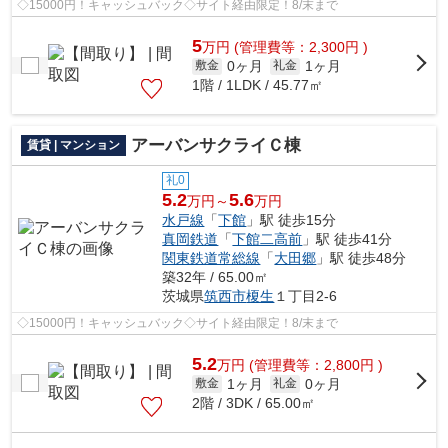
◇15000円！キャッシュバック◇サイト経由限定！8/末まで
5
万
円
(管理費等：2,300円 )
0ヶ月
1ヶ月
敷金
礼金
1階 / 1LDK / 45.77㎡
アーバンサクライＣ棟
賃貸 | マンション
礼0
5.2
5.6
万円～
万円
水戸線
「
下館
」駅 徒歩15分
真岡鉄道
「
下館二高前
」駅 徒歩41分
関東鉄道常総線
「
大田郷
」駅 徒歩48分
築32年 / 65.00㎡
茨城県
筑西市
榎生
１丁目2-6
◇15000円！キャッシュバック◇サイト経由限定！8/末まで
5.2
万
円
(管理費等：2,800円 )
1ヶ月
0ヶ月
敷金
礼金
2階 / 3DK / 65.00㎡