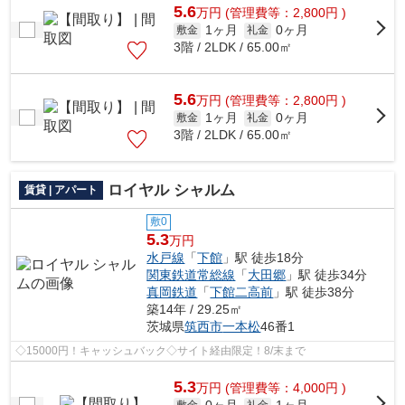
5.6
万
円
(管理費等：2,800円 )
1ヶ月
0ヶ月
敷金
礼金
3階 / 2LDK / 65.00㎡
5.6
万
円
(管理費等：2,800円 )
1ヶ月
0ヶ月
敷金
礼金
3階 / 2LDK / 65.00㎡
ロイヤル シャルム
賃貸 | アパート
敷0
5.3
万円
水戸線
「
下館
」駅 徒歩18分
関東鉄道常総線
「
大田郷
」駅 徒歩34分
真岡鉄道
「
下館二高前
」駅 徒歩38分
築14年 / 29.25㎡
茨城県
筑西市
一本松
46番1
◇15000円！キャッシュバック◇サイト経由限定！8/末まで
5.3
万
円
(管理費等：4,000円 )
敷金
礼金