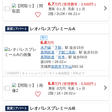
6.7
万
円
(管理費等：3,500円 )
0ヶ月
1ヶ月
敷金
礼金
2階 / 2LDK / 66.21㎡
レオパレスプレミールA
賃貸 | アパート
敷0
6.8
万円
水戸線
「
下館
」駅 徒歩15分
真岡鉄道
「
下館二高前
」駅 徒歩31分
真岡鉄道
「
折本
」駅 徒歩56分
築19年 / 28.02㎡
茨城県
筑西市
下中山
592-16
◇15000円！キャッシュバック◇サイト経由限定！8/末まで
6.8
万
円
(管理費等：5,500円 )
0万円
1ヶ月
敷金
礼金
2階 / 1K / 28.02㎡
レオパレスプレミールB
賃貸 | アパート