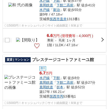
水戸線
「
下館
」駅 徒歩37分
真岡鉄道
「
下館二高前
」駅 徒歩41分
水戸線
「
新治
」駅 徒歩55分
築9年 / 47.18㎡
茨城県
筑西市
直井
1313番1
◇15000円！キャッシュバック◇サイト経由限定！8/末まで
6.6
万
円
(管理費等：4,000円 )
1ヶ月
敷金
-
礼金
1階 / 1LDK / 47.18㎡
プレステージコートファミーユ館
賃貸 | マンション
敷0
6.7
万円
水戸線
「
下館
」駅 徒歩8分
真岡鉄道
「
下館二高前
」駅 徒歩27分
真岡鉄道
「
折本
」駅 徒歩52分
築17年 / 66.21㎡
茨城県
筑西市
丙
53番地1
◇15000円！キャッシュバック◇サイト経由限定！8/末まで