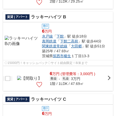
2階 / 1LDK / 29.25㎡
ラッキーハイツ B
賃貸 | アパート
敷0
6
万円
水戸線
「
下館
」駅 徒歩18分
真岡鉄道
「
下館二高前
」駅 徒歩44分
関東鉄道常総線
「
大田郷
」駅 徒歩51分
築25年 / 47.69㎡
茨城県
筑西市
榎生
１丁目13-3
◇15000円！キャッシュバック◇サイト経由限定！8/末まで
6
万
円
(管理費等：3,000円 )
3万円
敷金
-
礼金
1階 / 1LDK / 47.69㎡
ラッキーハイツ C
賃貸 | アパート
敷0
6
万円