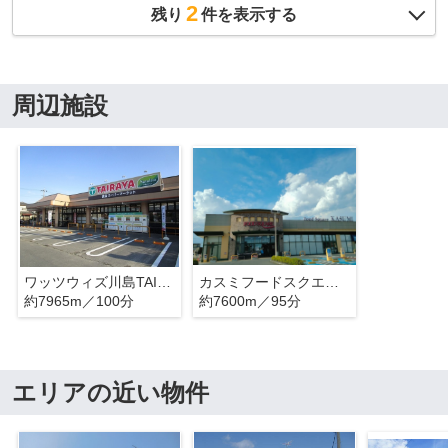
2
残り
件を表示する
周辺施設
ワッツウィズ川島TAIRAYA店
カスミフードスクエア下館南店
約7965m／100分
約7600m／95分
エリアの近い物件