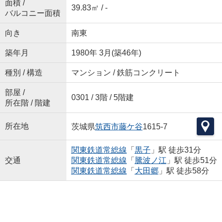
面積 /
39.83㎡ / -
バルコニー面積
向き
南東
築年月
1980年 3月(築46年)
種別 / 構造
マンション / 鉄筋コンクリート
部屋 /
0301 / 3階 / 5階建
所在階 / 階建
所在地
茨城県
筑西市
藤ケ谷
1615-7
関東鉄道常総線
「
黒子
」駅 徒歩31分
交通
関東鉄道常総線
「
騰波ノ江
」駅 徒歩51分
関東鉄道常総線
「
大田郷
」駅 徒歩58分