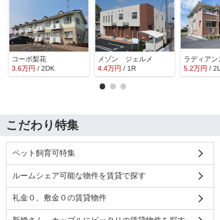
コーポ梨花
メゾン ジェルメ
ラディアン
3.6
万
円
/ 2DK
4.4
万
円
/ 1R
5.2
万
円
/ 2
こだわり特集
ペット飼育可特集
ルームシェア可能な物件を賃貸で探す
礼金０、敷金０の賃貸物件