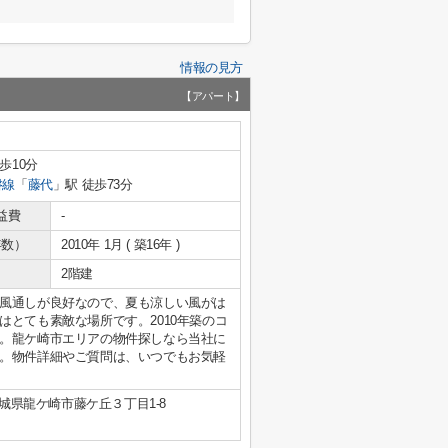
情報の見方
【アパート】
歩10分
磐線
「
藤代
」駅 徒歩73分
益費
-
年数）
2010年 1月 ( 築16年 )
2階建
風通しが良好なので、夏も涼しい風がは
とても素敵な場所です。2010年築のコ
。龍ケ崎市エリアの物件探しなら当社に
。物件詳細やご質問は、いつでもお気軽
城県龍ケ崎市藤ケ丘３丁目1-8