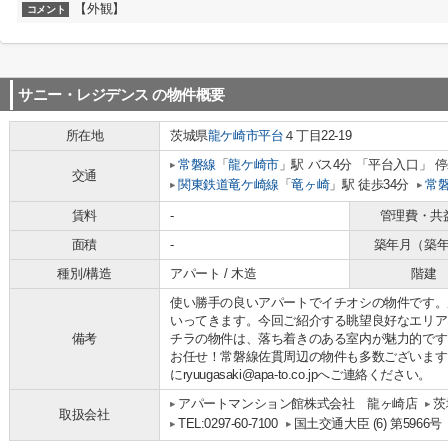
【外観】
コメント
サニー・レジデンス
の物件概要
所在地
茨城県
龍ケ崎市
平台
４丁目22-19
常磐線
「
龍ケ崎市
」駅 バス4分 「平台入口」 停
交通
関東鉄道竜ケ崎線
「
竜ヶ崎
」駅 徒歩34分
常
賃料
-
管理費・共
面積
-
築年月（築
種別/構造
アパート / 木造
階建
使い勝手の良いアパートでイチオシの物件です。
いってきます。今回ご紹介する眺望良好なエリアは
備考
チラの物件は、落ち着きのある室内が魅力的です
お任せ！常磐線佐貫周辺の物件も多数ございます
にryuugasaki@apa-to.co.jpへご連絡ください。
アパートマンション館株式会社 龍ヶ崎店
茨
取扱会社
TEL:0297-60-7100
国土交通大臣 (6) 第5966号