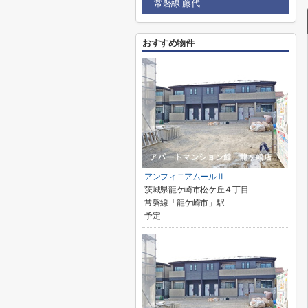
常磐線 藤代
おすすめ物件
アンフィニアムールⅡ
茨城県龍ケ崎市松ケ丘４丁目
常磐線「龍ケ崎市」駅
予定