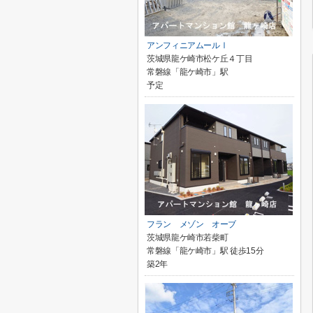
アンフィニアムールⅠ
茨城県龍ケ崎市松ケ丘４丁目
常磐線「龍ケ崎市」駅
予定
フラン メゾン オーブ
茨城県龍ケ崎市若柴町
常磐線「龍ケ崎市」駅 徒歩15分
築2年