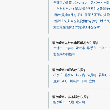
角部屋の賃貸マンション・アパートを探
こだわりたい！温水洗浄便座付き賃貸物
1階の賃貸物件を探す
保証人不要の賃貸
2階以上で安全な賃貸物件を探す
眺望良
浴室乾燥機付きの賃貸物件を探す
龍ケ崎市以外の市区町村から探す
土浦市
下妻市
常総市
取手市
牛久市
北相馬郡利根町
龍ケ崎市の町名から探す
松ケ丘
藤ケ丘
城ノ内
佐貫町
若柴町
直鮒
米町
川余郷
下町
立野
龍ケ崎市にある駅から探す
龍ケ崎市
入地
竜ヶ崎