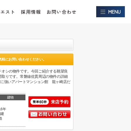
クエスト
採用情報
お問い合わせ
気軽にお問い合わせください。
チオシの物件です。今回ご紹介する眺望良
間取りです。常磐線佐貫周辺の物件の詳細
。龍ケ崎市に強いアパートマンション館 龍ヶ崎店だ
建物
16年
階建
造