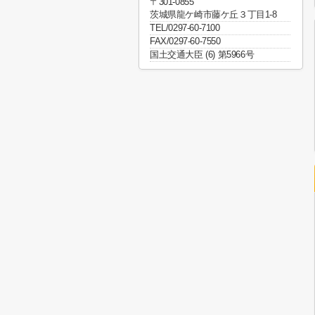
〒301-0855
茨城県龍ケ崎市藤ケ丘３丁目1-8
TEL/0297-60-7100
FAX/0297-60-7550
国土交通大臣 (6) 第5966号