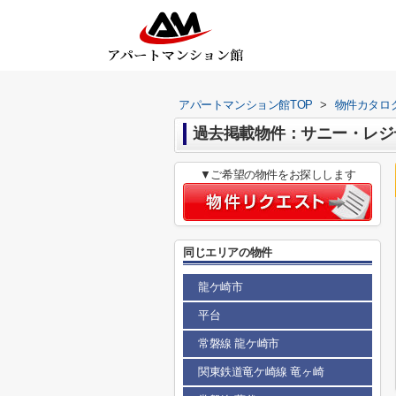
アパートマンション館TOP
>
物件カタロ
過去掲載物件：サニー・レジ
▼ご希望の物件をお探しします
同じエリアの物件
龍ケ崎市
平台
常磐線 龍ケ崎市
関東鉄道竜ケ崎線 竜ヶ崎