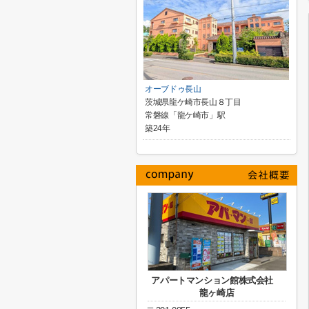
オーブドゥ長山
茨城県龍ケ崎市長山８丁目
常磐線「龍ケ崎市」駅
築24年
アパートマンション館株式会社
龍ヶ崎店