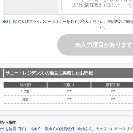
※
利用規約
及び
プライバシーポリシー
を必ずお読みください。左記内容に同
い。
未入力項目があります
サニー・レジデンス
の過去に掲載したお部屋
所在階
間取り
専有面積
1-2階
***
***
2階
***
***
件から探す
物件を賃貸で探す
礼金０、敷金０の賃貸物件
新婚さん、カップルにピッタリ