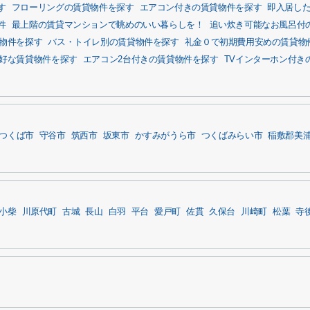
す
フローリングの賃貸物件を探す
エアコン付きの賃貸物件を探す
即入居し
件
最上階の賃貸マンションで眺めのいい暮らしを！
追い炊き可能なお風呂付
物件を探す
バス・トイレ別の賃貸物件を探す
礼金０で初期費用安めの賃貸物
好な賃貸物件を探す
エアコン2台付きの賃貸物件を探す
TVインターホン付き
つくば市
守谷市
筑西市
坂東市
かすみがうら市
つくばみらい市
稲敷郡美
小柴
川原代町
古城
長山
白羽
平台
愛戸町
佐貫
久保台
川崎町
松葉
寺