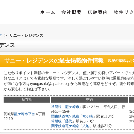
ホーム
会社概要
店舗案内
物件リ
グ
>
サニー・レジデンス
デンス
サニー・レジデンス
の過去掲載物件情報
現況の確認はお
こだわりポイント満載のサニー・レジデンス。使い勝手の良いアパートでイ
好なエリアはとても素敵な場所です。涼しく過ごしやすい物件は通風良好の
が気になる方はryuugasaki@apa-to.co.jpから遠慮なく連絡をどうぞ
から安心してお任せ下さい。
所在地
交通
常磐線
「
龍ケ崎市
」駅 バス4分 「平台入口」 停
歩10～15分
築
茨城県
龍ケ崎市
平台
４丁目
関東鉄道竜ケ崎線
「
竜ヶ崎
」駅 徒歩34分
2
22-19
常磐線
「
藤代
」駅 徒歩73分
木
関東鉄道竜ケ崎線
「
入地
」駅 徒歩21分