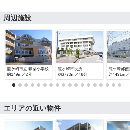
周辺施設
龍ケ崎市立 馴柴小学校
龍ヶ崎市役所
龍ケ崎郵便
約149m／2分
約3770m／48分
約4491m／
エリアの近い物件