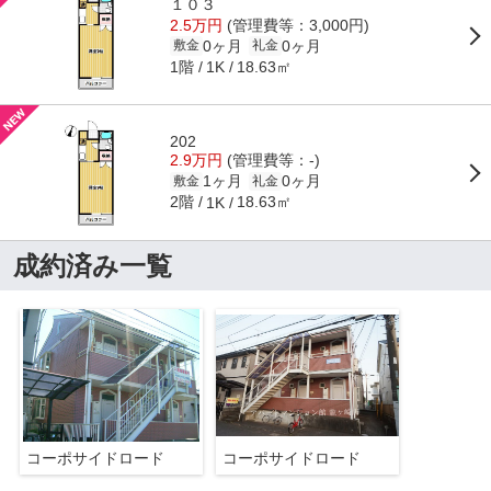
１０３
2.5万円
(管理費等：3,000円)
0ヶ月
0ヶ月
敷金
礼金
1階
18.63㎡
1K
202
2.9万円
(管理費等：-)
1ヶ月
0ヶ月
敷金
礼金
2階
18.63㎡
1K
成約済み一覧
コーポサイドロード
コーポサイドロード