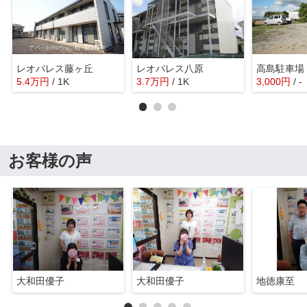
レオパレス藤ヶ丘
レオパレス八原
高島駐車場
5.4
万
円
/ 1K
3.7
万
円
/ 1K
3,000
円
/ -
お客様の声
大和田優子
大和田優子
地徳康至