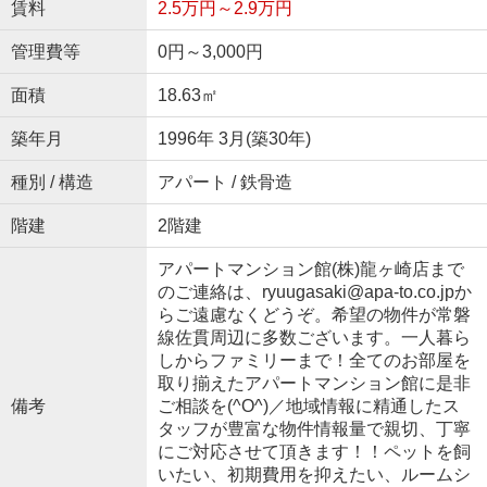
賃料
2.5万円～2.9万円
管理費等
0円～3,000円
面積
18.63㎡
築年月
1996年 3月(築30年)
種別 / 構造
アパート / 鉄骨造
階建
2階建
アパートマンション館(株)龍ヶ崎店まで
のご連絡は、ryuugasaki@apa-to.co.jpか
らご遠慮なくどうぞ。希望の物件が常磐
線佐貫周辺に多数ございます。一人暮ら
しからファミリーまで！全てのお部屋を
取り揃えたアパートマンション館に是非
備考
ご相談を(^O^)／地域情報に精通したス
タッフが豊富な物件情報量で親切、丁寧
にご対応させて頂きます！！ペットを飼
いたい、初期費用を抑えたい、ルームシ