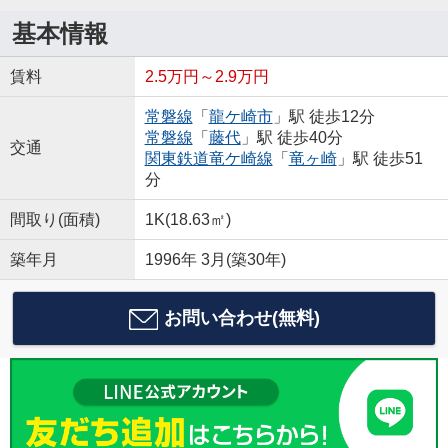
基本情報
賃料
2.5万円～2.9万円
常磐線
「
龍ケ崎市
」駅 徒歩12分
常磐線
「
藤代
」駅 徒歩40分
交通
関東鉄道竜ケ崎線
「
竜ヶ崎
」駅 徒歩51
分
間取り(面積)
1K(18.63㎡)
築年月
1996年 3月(築30年)
お問い合わせ(無料)