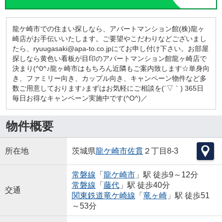
龍ケ崎市での住まい探しなら、アパートマンション館(株)龍ヶ
崎店がお手伝いいたします。ご要望やこだわりなどございまし
たら、ryuugasaki@apa-to.co.jpにてお申し付け下さい。お部屋
探しなら黄色い看板が目印のアパートマンション館龍ヶ崎店で
決まり(^0^♪龍ヶ崎市はもちろん近隣もご案内致します☆単身向
き、ファミリー向き、カップル向き、キャンペーン物件など多
数ご用意しております♪まずはお気軽にご相談を(´▽｀) 365日
毎日お得なキャンペーン実施中です(^O^)／
物件概要
所在地
茨城県
龍ケ崎市
佐貫
２丁目8-3
常磐線
「
龍ケ崎市
」駅 徒歩9～12分
常磐線
「
藤代
」駅 徒歩40分
交通
関東鉄道竜ケ崎線
「
竜ヶ崎
」駅 徒歩51
～53分