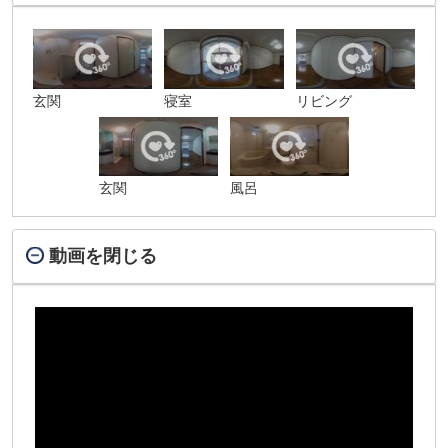
玄関
寝室
リビング
玄関
風呂
動画を閉じる