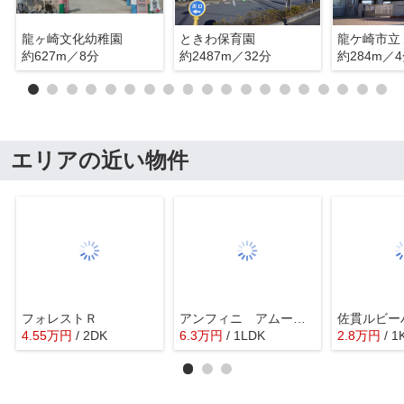
龍ヶ崎文化幼稚園
ときわ保育園
龍ケ崎市立
約627m／8分
約2487m／32分
約284m／
エリアの近い物件
フォレストＲ
アンフィニ アムールⅠ
佐貫ルビー
4.55
万
円
/ 2DK
6.3
万
円
/ 1LDK
2.8
万
円
/ 1