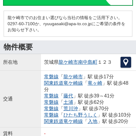
龍ケ崎市でのお住まい選びなら当社の情報をご活用下さい。
0297-60-7100か、ryuugasaki@apa-to.co.jpにご希望の条件を
お知らせ下さい。
物件概要
所在地
茨城県
龍ケ崎市
南中島町
１２３
常磐線
「
龍ケ崎市
」駅 徒歩17分
関東鉄道竜ケ崎線
「
竜ヶ崎
」駅 徒歩48
分
常磐線
「
藤代
」駅 徒歩39～41分
交通
常磐線
「
土浦
」駅 徒歩62分
常磐線
「
荒川沖
」駅 徒歩70分
常磐線
「
ひたち野うしく
」駅 徒歩103分
関東鉄道竜ケ崎線
「
入地
」駅 徒歩20分
賃料
-