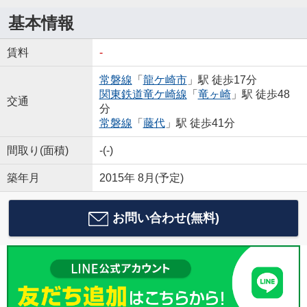
基本情報
賃料
-
常磐線
「
龍ケ崎市
」駅 徒歩17分
関東鉄道竜ケ崎線
「
竜ヶ崎
」駅 徒歩48
交通
分
常磐線
「
藤代
」駅 徒歩41分
間取り(面積)
-(-)
築年月
2015年 8月(予定)
お問い合わせ(無料)