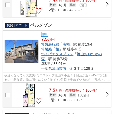
万
円
(管理費等：2,900円 )
0ヶ月
9万円
敷金
礼金
2階 / 1LDK / 42.28㎡
ベルメゾン
賃貸 | アパート
敷0
7.5
万円
常磐緩行線
「
南柏
」駅 徒歩13分
常磐線
「
柏
」駅 徒歩46分
つくばエクスプレス
「
流山おおたかの
森
」駅 徒歩73分
築8年 / 38.01㎡
千葉県
流山市
向小金
３丁目128-2
夜遅くなっても大丈夫♪ミニストップ流山向小金３丁目店が近く(457m)にあ
るので急な買い物に困りにくい立地です♪注目を集めているのが、敷地内ごみ
置き場のある物件です♪初期費用や家賃...
7.5
万
円
(管理費等：4,100円 )
0ヶ月
10万円
敷金
礼金
1階 / 1LDK / 38.01㎡