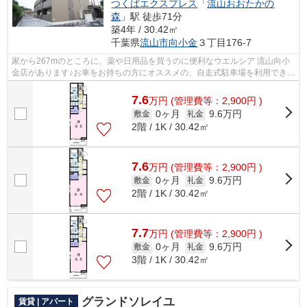
つくばエクスプレス
「
流山おおたかの
森
」駅 徒歩71分
築4年 / 30.42㎡
千葉県
流山市
向小金
３丁目176-7
家から267mのところに、薬や日用品を買うのに便利なウエルシア 流山向小
金店があります♪お車をお持ちの方にオススメの、自走式駐車場を利用できる
物件です♪使い勝手の良いアパートでイ...
7.6
万
円
(管理費等：2,900円 )
0ヶ月
9.6万円
敷金
礼金
2階 / 1K / 30.42㎡
7.6
万
円
(管理費等：2,900円 )
0ヶ月
9.6万円
敷金
礼金
2階 / 1K / 30.42㎡
7.7
万
円
(管理費等：2,900円 )
0ヶ月
9.6万円
敷金
礼金
3階 / 1K / 30.42㎡
グランドソレイユ
賃貸 | アパート