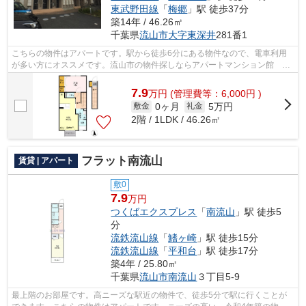
東武野田線
「
梅郷
」駅 徒歩37分
築14年 / 46.26㎡
千葉県
流山市
大字東深井
281番1
こちらの物件はアパートです。駅から徒歩6分にある物件なので、電車利用
が多い方にオススメです。流山市の物件探しならアパートマンション館 柏
店に安心してお任せ下さい。物件の詳細...
7.9
万
円
(管理費等：6,000円 )
0ヶ月
5万円
敷金
礼金
2階 / 1LDK / 46.26㎡
フラット南流山
賃貸 | アパート
敷0
7.9
万円
つくばエクスプレス
「
南流山
」駅 徒歩5
分
流鉄流山線
「
鰭ヶ崎
」駅 徒歩15分
流鉄流山線
「
平和台
」駅 徒歩17分
築4年 / 25.80㎡
千葉県
流山市
南流山
３丁目5-9
最上階のお部屋です。高ニーズな駅近の物件で、徒歩5分で駅に行くことが