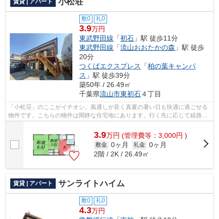
小松荘
賃貸 | アパート
敷0
礼0
3.9
万円
東武野田線
「
初石
」駅 徒歩11分
東武野田線
「
流山おおたかの森
」駅 徒歩
20分
つくばエクスプレス
「
柏の葉キャンパ
ス
」駅 徒歩39分
築50年 / 26.49㎡
千葉県
流山市
東初石
４丁目
「小松荘」のここがイチオシ。風通しが良く真夏の暑い日も快適に過ごせる
物件です。こちらの物件は閑静な住宅地にあります。行く先に応じて経路を
選べる、2駅利用可能な物件です。お客...
3.9
万
円
(管理費等：3,000円 )
0ヶ月
0ヶ月
敷金
礼金
2階 / 2K / 26.49㎡
サンライトハイム
賃貸 | アパート
敷0
礼0
4.3
万円