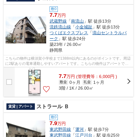
敷0
7.7
万円
武蔵野線
「
南流山
」駅 徒歩13分
流鉄流山線
「
小金城趾
」駅 徒歩13分
つくばエクスプレス
「
流山セントラルパ
ーク
」駅 徒歩24分
築23年 / 26.00㎡
静岡県
こちらの物件は横須賀小学校まで1388m以内にあるのがポイントです。周辺
に2駅ありの電車通勤しやすいアパートです。こちらの物件はアパートで
す。駅近くに立地する物件で、徒歩13分程...
7.7
万
円
(管理費等：6,000円 )
0ヶ月
1ヶ月
敷金
礼金
3階 / 1K / 26.00㎡
ストラール Ｂ
賃貸 | アパート
敷0
7.9
万円
東武野田線
「
運河
」駅 徒歩7分
東武野田線
「
江戸川台
」駅 徒歩25分