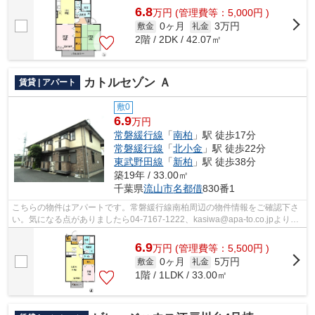
6.8
万
円
(管理費等：5,000円 )
0ヶ月
3万円
敷金
礼金
2階 / 2DK / 42.07㎡
カトルセゾン Ａ
賃貸 | アパート
敷0
6.9
万円
常磐緩行線
「
南柏
」駅 徒歩17分
常磐緩行線
「
北小金
」駅 徒歩22分
東武野田線
「
新柏
」駅 徒歩38分
築19年 / 33.00㎡
千葉県
流山市
名都借
830番1
こちらの物件はアパートです。常磐緩行線南柏周辺の物件情報をご確認下さ
い。気になる点がありましたら04-7167-1222、kasiwa@apa-to.co.jpよりア
パートマンション館 柏店にお問い合わ...
6.9
万
円
(管理費等：5,500円 )
0ヶ月
5万円
敷金
礼金
1階 / 1LDK / 33.00㎡