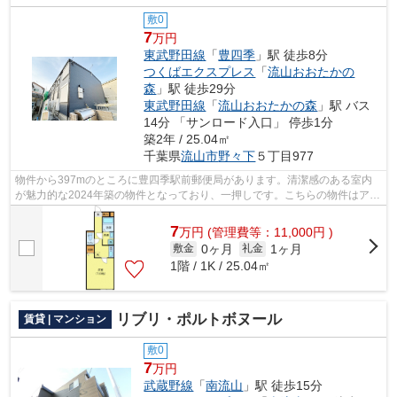
敷0
7
万円
東武野田線
「
豊四季
」駅 徒歩8分
つくばエクスプレス
「
流山おおたかの
森
」駅 徒歩29分
東武野田線
「
流山おおたかの森
」駅 バス
14分 「サンロード入口」 停歩1分
築2年 / 25.04㎡
千葉県
流山市
野々下
５丁目977
物件から397mのところに豊四季駅前郵便局があります。清潔感のある室内
が魅力的な2024年築の物件となっており、一押しです。こちらの物件はアパ
ートです。根強いニーズを誇る駅近の物...
7
万
円
(管理費等：11,000円 )
0ヶ月
1ヶ月
敷金
礼金
1階 / 1K / 25.04㎡
リブリ・ポルトボヌール
賃貸 | マンション
敷0
7
万円
武蔵野線
「
南流山
」駅 徒歩15分