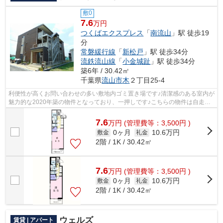
敷0
7.6
万円
つくばエクスプレス
「
南流山
」駅 徒歩19
分
常磐緩行線
「
新松戸
」駅 徒歩34分
流鉄流山線
「
小金城趾
」駅 徒歩34分
築6年 / 30.42㎡
千葉県
流山市
木
２丁目25-4
利便性が高くお問い合わせの多い敷地内ゴミ置き場です♪清潔感のある室内が
魅力的な2020年築の物件となっており、一押しです♪こちらの物件は自走式
駐車場がご利用いただけます♪冬場の換...
7.6
万
円
(管理費等：3,500円 )
0ヶ月
10.6万円
敷金
礼金
2階 / 1K / 30.42㎡
7.6
万
円
(管理費等：3,500円 )
0ヶ月
10.6万円
敷金
礼金
2階 / 1K / 30.42㎡
ウェルズ
賃貸 | アパート