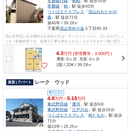
常磐緩行線
「
南柏
」駅 徒歩10分
常磐線
「
柏
」駅 徒歩42分
つくばエクスプレス
「
流山おおたかの
森
」駅 徒歩72分
築45年 / 39.28㎡
千葉県
流山市
向小金
３丁目85-33
流山市周辺にある物件をお求めの方は「サンライトハイム」はいかがでしょ
うか！軽量鉄骨では、短期で工事を終わらせることができます☆朝に慌てる
ことなく行動するために駅から徒歩10分...
4.3
万
円
(管理費等：3,000円 )
0ヶ月
0ヶ月
敷金
礼金
1階 / 2DK / 39.28㎡
レーク ウッド
賃貸 | アパート
敷0
礼0
4.8
5.15
万円～
万円
東武野田線
「
運河
」駅 徒歩5分
東武野田線
「
江戸川台
」駅 徒歩25分
つくばエクスプレス
「
柏たなか
」駅 徒歩
71分
築23年 / 25.25㎡