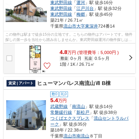
東武野田線
「
運河
」駅 徒歩16分
東武野田線
「
江戸川台
」駅 徒歩32分
東武野田線
「
梅郷
」駅 徒歩45分
築21年 / 26.71㎡
千葉県
流山市
大字東深井
724番14
この物件は駅まで徒歩15分の立地です。こちらの物件はアパートです。物件
探しの第一歩を当社から踏み出しませんか。東武野田線運河の物件探しはア
パートマンション館 柏店にお任せ。...
4.8
万
円
(管理費等：5,000円 )
0ヶ月
0.5ヶ月
敷金
礼金
1階 / 1K / 26.71㎡
ヒューマンパレス南流山Ⅶ B棟
賃貸 | アパート
敷0
礼0
5.4
万円
武蔵野線
「
南流山
」駅 徒歩14分
常磐緩行線
「
新松戸
」駅 徒歩38分
つくばエクスプレス
「
流山セントラルパ
ーク
」駅 徒歩35分
築18年 / 22.38㎡
千葉県
流山市
南流山
８丁目