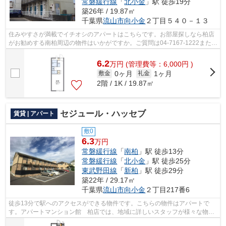
常磐緩行線
「
北小金
」駅 徒歩19分
築26年 / 19.87㎡
千葉県
流山市
向小金
２丁目５４０－１３
住みやすさが満載でイチオシのアパートはこちらです。お部屋探しなら柏店
がお勧めする南柏周辺の物件はいかがですか。ご質問は04-7167-1222または
kasiwa@apa-to.co.jpからどうぞ。
6.2
万
円
(管理費等：6,000円 )
0ヶ月
1ヶ月
敷金
礼金
2階 / 1K / 19.87㎡
セジュール・ハッセブ
賃貸 | アパート
敷0
6.3
万円
常磐緩行線
「
南柏
」駅 徒歩13分
常磐緩行線
「
北小金
」駅 徒歩25分
東武野田線
「
新柏
」駅 徒歩29分
築22年 / 29.17㎡
千葉県
流山市
向小金
２丁目217番6
徒歩13分で駅へのアクセスができる物件です。こちらの物件はアパートで
す。アパートマンション館 柏店では、地域に詳しいスタッフが様々な物件
をご紹介致します。まずは04-7167-1222...