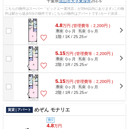
千葉県
流山市
大字東深井
251-5
こちらの物件はスーパー「ビックエー運河店」が39m以内にあります♪この物
件は駅から徒歩5分の物件です♪こちらの物件はアパートです♪カード決済で
手元にお金がなくても初期費用や家賃支...
4.8
万
円
(管理費等：2,200円 )
0ヶ月
0ヶ月
敷金
礼金
1階 / 1K / 25.25㎡
5.15
万
円
(管理費等：2,200円 )
0ヶ月
0ヶ月
敷金
礼金
2階 / 1R / 25.25㎡
5.15
万
円
(管理費等：2,200円 )
0ヶ月
0ヶ月
敷金
礼金
2階 / 1R / 25.25㎡
めぞん モナリエ
賃貸 | アパート
敷0
4.8
万円