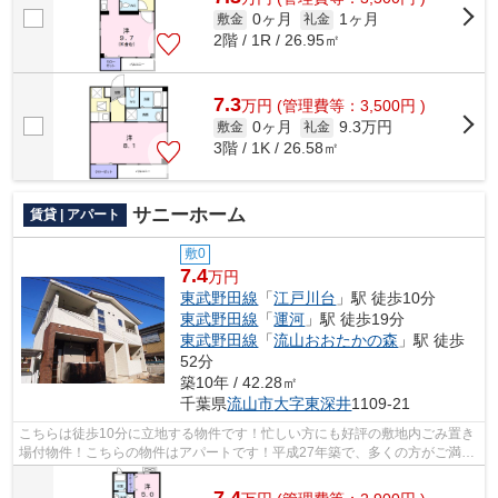
0ヶ月
1ヶ月
敷金
礼金
2階 / 1R / 26.95㎡
7.3
万
円
(管理費等：3,500円 )
0ヶ月
9.3万円
敷金
礼金
3階 / 1K / 26.58㎡
サニーホーム
賃貸 | アパート
敷0
7.4
万円
東武野田線
「
江戸川台
」駅 徒歩10分
東武野田線
「
運河
」駅 徒歩19分
東武野田線
「
流山おおたかの森
」駅 徒歩
52分
築10年 / 42.28㎡
千葉県
流山市
大字東深井
1109-21
こちらは徒歩10分に立地する物件です！忙しい方にも好評の敷地内ごみ置き
場付物件！こちらの物件はアパートです！平成27年築で、多くの方がご満足
の物件はこちらです！明るいスタッフ...
7.4