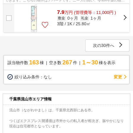
できます。こちらの物件はアパートです。ニーズの高い、令和4年築の物件
で、オシャレな室内が魅力的。柏店には...
7.9
万
円
(管理費等：11,000円 )
0ヶ月
1ヶ月
敷金
礼金
3階 / 1K / 25.80㎡
次の30件へ
163
267
1～30
該当物件数
棟
空き数
件
棟を表示
変更
絞り込み条件：
なし
千葉県流山市エリア情報
流山市（ながれやまし）は、千葉県北西部にある市。
つくばエクスプレス開通後は市外からの転入者が相次ぎ、賑やかになり
現在は住宅都市となっています。