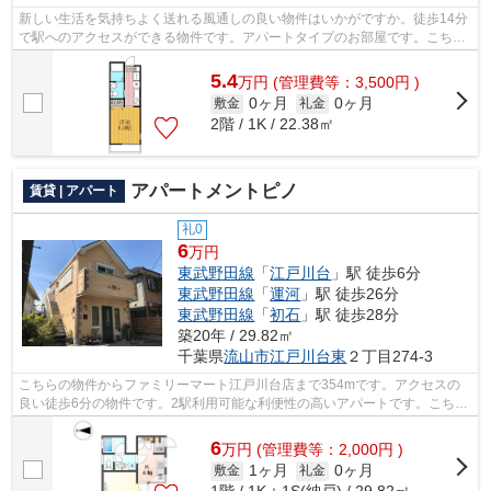
新しい生活を気持ちよく送れる風通しの良い物件はいかがですか。徒歩14分
で駅へのアクセスができる物件です。アパートタイプのお部屋です。こちら
は閑静な住宅地に立地する物件です。...
5.4
万
円
(管理費等：3,500円 )
0ヶ月
0ヶ月
敷金
礼金
2階 / 1K / 22.38㎡
アパートメントピノ
賃貸 | アパート
礼0
6
万円
東武野田線
「
江戸川台
」駅 徒歩6分
東武野田線
「
運河
」駅 徒歩26分
東武野田線
「
初石
」駅 徒歩28分
築20年 / 29.82㎡
千葉県
流山市
江戸川台東
２丁目274-3
こちらの物件からファミリーマート江戸川台店まで354mです。アクセスの
良い徒歩6分の物件です。2駅利用可能な利便性の高いアパートです。こちら
の物件はアパートです。流山市の物件探...
6
万
円
(管理費等：2,000円 )
1ヶ月
0ヶ月
敷金
礼金