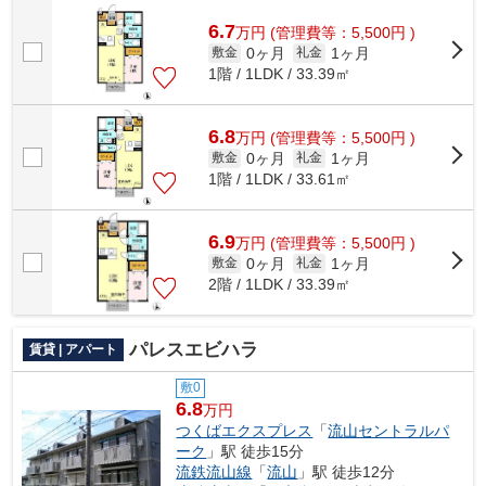
6.7
万
円
(管理費等：5,500円 )
0ヶ月
1ヶ月
敷金
礼金
1階 / 1LDK / 33.39㎡
6.8
万
円
(管理費等：5,500円 )
0ヶ月
1ヶ月
敷金
礼金
1階 / 1LDK / 33.61㎡
6.9
万
円
(管理費等：5,500円 )
0ヶ月
1ヶ月
敷金
礼金
2階 / 1LDK / 33.39㎡
パレスエビハラ
賃貸 | アパート
敷0
6.8
万円
つくばエクスプレス
「
流山セントラルパ
ーク
」駅 徒歩15分
流鉄流山線
「
流山
」駅 徒歩12分