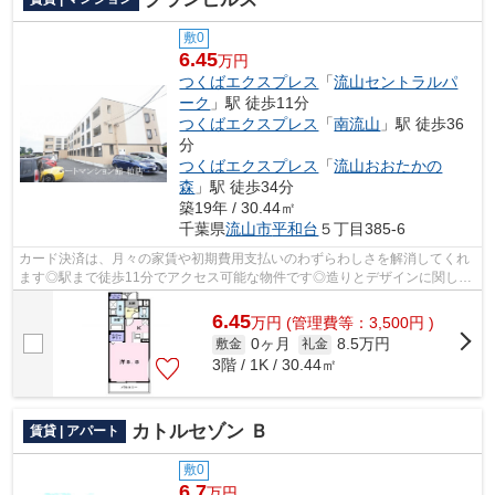
敷0
6.45
万円
つくばエクスプレス
「
流山セントラルパ
ーク
」駅 徒歩11分
つくばエクスプレス
「
南流山
」駅 徒歩36
分
つくばエクスプレス
「
流山おおたかの
森
」駅 徒歩34分
築19年 / 30.44㎡
千葉県
流山市
平和台
５丁目385-6
カード決済は、月々の家賃や初期費用支払いのわずらわしさを解消してくれ
ます◎駅まで徒歩11分でアクセス可能な物件です◎造りとデザインに関し
て、自信をもって情報を提供できるマンシ...
6.45
万
円
(管理費等：3,500円 )
0ヶ月
8.5万円
敷金
礼金
3階 / 1K / 30.44㎡
カトルセゾン Ｂ
賃貸 | アパート
敷0
6.7
万円