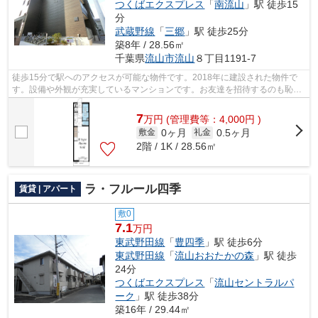
つくばエクスプレス
「
南流山
」駅 徒歩15
分
武蔵野線
「
三郷
」駅 徒歩25分
築8年 / 28.56㎡
千葉県
流山市
流山
８丁目1191-7
徒歩15分で駅へのアクセスが可能な物件です。2018年に建設された物件で
す。設備や外観が充実しているマンションです。お友達を招待するのも恥ず
かしくない物件。南流山近くに引越し予...
7
万
円
(管理費等：4,000円 )
0ヶ月
0.5ヶ月
敷金
礼金
2階 / 1K / 28.56㎡
ラ・フルール四季
賃貸 | アパート
敷0
7.1
万円
東武野田線
「
豊四季
」駅 徒歩6分
東武野田線
「
流山おおたかの森
」駅 徒歩
24分
つくばエクスプレス
「
流山セントラルパ
ーク
」駅 徒歩38分
築16年 / 29.44㎡