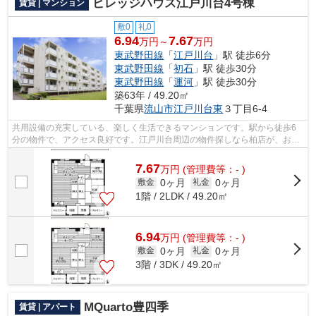
ビレッジハウス江戸川台4号棟
賃貸 | マンション
敷0
礼0
6.94
7.67
万円～
万円
東武野田線
「
江戸川台
」駅 徒歩6分
東武野田線
「
初石
」駅 徒歩30分
東武野田線
「
運河
」駅 徒歩30分
築63年 / 49.20㎡
千葉県
流山市
江戸川台東
３丁目6-4
共用設備の充実している、楽しく生活できるマンションです。駅から徒歩6
分の物件で、アクセス良好です。江戸川台周辺の物件探しなら柏店が、お客
様のお望みの物件をご提供いたします。...
7.67
万
円
(管理費等：- )
0ヶ月
0ヶ月
敷金
礼金
1階 / 2LDK / 49.20㎡
6.94
万
円
(管理費等：- )
0ヶ月
0ヶ月
敷金
礼金
3階 / 3DK / 49.20㎡
MQuarto豊四季
賃貸 | アパート