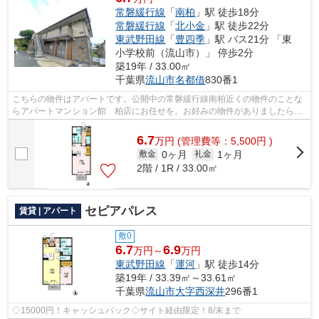
常磐緩行線
「
南柏
」駅 徒歩18分
常磐緩行線
「
北小金
」駅 徒歩22分
東武野田線
「
豊四季
」駅 バス21分 「東
小学校前（流山市）」 停歩2分
築19年 / 33.00㎡
千葉県
流山市
名都借
830番1
こちらの物件はアパートです。公開中の常磐緩行線南柏近くの物件のことな
らアパートマンション館 柏店にお任せを。お好みの物件がありましたら04-
7167-1222、kasiwa@apa-to.co.jpまで...
6.7
万
円
(管理費等：5,500円 )
0ヶ月
1ヶ月
敷金
礼金
2階 / 1R / 33.00㎡
セピアパレス
賃貸 | アパート
敷0
6.7
6.9
万円～
万円
東武野田線
「
運河
」駅 徒歩14分
築19年 / 33.39㎡～33.61㎡
千葉県
流山市
大字西深井
296番1
◇15000円！キャッシュバック◇サイト経由限定！8/末まで