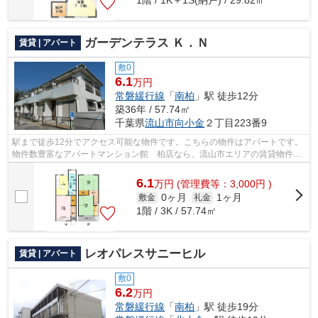
1階 / 1K＋1S(納戸) / 29.82㎡
ガーデンテラス Ｋ．Ｎ
賃貸 | アパート
敷0
6.1
万円
常磐緩行線
「
南柏
」駅 徒歩12分
築36年 / 57.74㎡
千葉県
流山市
向小金
２丁目223番9
駅まで徒歩12分でアクセス可能な物件です。こちらの物件はアパートです。
物件数豊富なアパートマンション館 柏店なら、流山市エリアの賃貸物件も
すぐに検索できます。物件詳細やご質...
6.1
万
円
(管理費等：3,000円 )
0ヶ月
1ヶ月
敷金
礼金
1階 / 3K / 57.74㎡
レオパレスサニーヒル
賃貸 | アパート
敷0
6.2
万円
常磐緩行線
「
南柏
」駅 徒歩19分