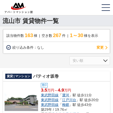
流山市 賃貸物件一覧
163
267
1～30
該当物件数
棟
空き数
件
棟を表示
変更
絞り込み条件：
なし
パティオ坂巻
賃貸 | マンション
敷0
3.5
4.9
万円～
万円
東武野田線
「
運河
」駅 徒歩11分
東武野田線
「
江戸川台
」駅 徒歩20分
東武野田線
「
梅郷
」駅 徒歩43分
築29年 / 19.76㎡