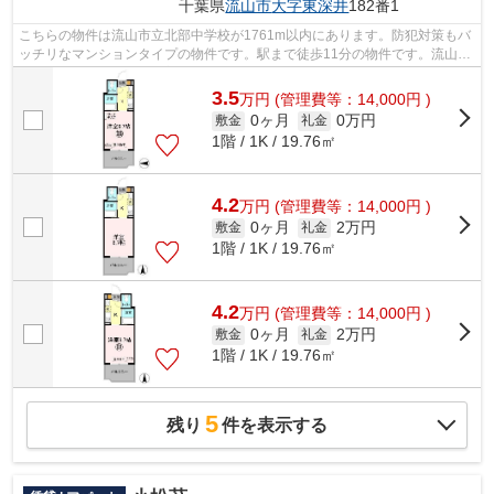
千葉県
流山市
大字東深井
182番1
こちらの物件は流山市立北部中学校が1761m以内にあります。防犯対策もバ
ッチリなマンションタイプの物件です。駅まで徒歩11分の物件です。流山市
に関する事なら、地域密着のアパートマ...
3.5
万
円
(管理費等：14,000円 )
0ヶ月
0万円
敷金
礼金
1階 / 1K / 19.76㎡
4.2
万
円
(管理費等：14,000円 )
0ヶ月
2万円
敷金
礼金
1階 / 1K / 19.76㎡
4.2
万
円
(管理費等：14,000円 )
0ヶ月
2万円
敷金
礼金
1階 / 1K / 19.76㎡
5
残り
件を表示する