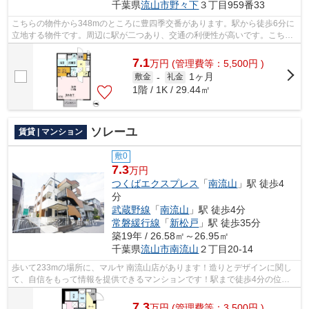
千葉県
流山市
野々下
３丁目959番33
こちらの物件から348mのところに豊四季交番があります。駅から徒歩6分に
立地する物件です。周辺に駅が二つあり、交通の利便性が高いです。こちら
の物件はアパートです。アパートマンシ...
7.1
万
円
(管理費等：5,500円 )
1ヶ月
敷金
-
礼金
1階 / 1K / 29.44㎡
ソレーユ
賃貸 | マンション
敷0
7.3
万円
つくばエクスプレス
「
南流山
」駅 徒歩4
分
武蔵野線
「
南流山
」駅 徒歩4分
常磐緩行線
「
新松戸
」駅 徒歩35分
築19年 / 26.58㎡～26.95㎡
千葉県
流山市
南流山
２丁目20-14
歩いて233mの場所に、マルヤ 南流山店があります！造りとデザインに関し
て、自信をもって情報を提供できるマンションです！駅まで徒歩4分の位置
に立地する、アクセス良好な物件です！...
7.3
万
円
(管理費等：3,500円 )