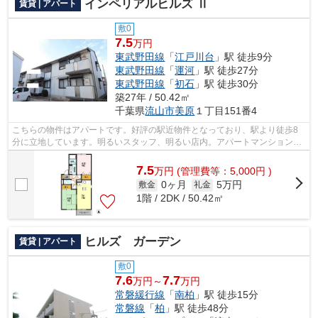
インペリアルヒルズ Ⅱ
賃貸 | アパート
敷0
7.5
万円
東武野田線
「
江戸川台
」駅 徒歩9分
東武野田線
「
運河
」駅 徒歩27分
東武野田線
「
初石
」駅 徒歩30分
築27年 / 50.42㎡
千葉県
流山市
美原
１丁目151番4
こちらの物件はアパートです。好評の駅近物件となっており、駅より徒歩8
分に立地しています。明るいスタッフ、明るい店内。アパートマンション
館 柏店は、清潔感のある対応を心がけて...
7.5
万
円
(管理費等：5,000円 )
0ヶ月
5万円
敷金
礼金
1階 / 2DK / 50.42㎡
ヒルズ ガーデン
賃貸 | アパート
敷0
7.6
7.7
万円～
万円
常磐緩行線
「
南柏
」駅 徒歩15分
常磐線
「
柏
」駅 徒歩48分