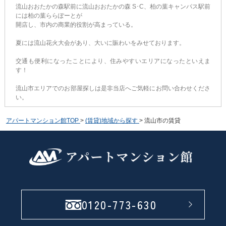
流山おおたかの森駅前に流山おおたかの森 S･C、柏の葉キャンパス駅前
には柏の葉ららぽーとが
開店し、市内の商業的役割が高まっている。
夏には流山花火大会があり、大いに賑わいをみせております。
交通も便利になったことにより、住みやすいエリアになったといえま
す！
流山市エリアでのお部屋探しは是非当店へご気軽にお問い合わせくださ
い。
アパートマンション館TOP
>
(賃貸)地域から探す
>
流山市の賃貸
0120-773-630