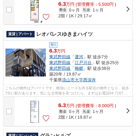
6.3
万
円
(管理費等：5,500円 )
0ヶ月
1ヶ月
敷金
礼金
2階 / 1K / 29.17㎡
レオパレスゆきまハイツ
賃貸 | アパート
敷0
6.3
万円
東武野田線
「
運河
」駅 徒歩7分
東武野田線
「
江戸川台
」駅 徒歩25分
東武野田線
「
梅郷
」駅 徒歩38分
築20年 / 19.87㎡
千葉県
流山市
大字西深井
こちらの物件はアパートです。根強いニーズを誇る駅近の物件となり、徒歩
7分に駅があります。気になる情報を見つけたら、まずはお電話04-7167-
1222かアドレスkasiwa@apa-to.co.jpまで...
6.3
万
円
(管理費等：8,000円 )
0ヶ月
1ヶ月
敷金
礼金
2階 / 1K / 19.87㎡
グランヒルズ
賃貸 | マンション