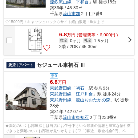
流鉄流山線
「
平和台
」駅 徒歩18分
築36年 / 45.30㎡
千葉県
流山市
加
２丁目7番9
◇15000円！キャッシュバック◇サイト経由限定！8/末まで
6.8
万
円
(管理費等：6,000円 )
0ヶ月
1.5ヶ月
敷金
礼金
2階 / 2DK / 45.30㎡
セジュール東初石 Ⅲ
賃貸 | アパート
敷0
6.8
万円
東武野田線
「
初石
」駅 徒歩9分
東武野田線
「
江戸川台
」駅 徒歩24分
東武野田線
「
流山おおたかの森
」駅 徒歩
28分
築31年 / 42.07㎡
千葉県
流山市
東初石
２丁目233番9
★満足のいくお部屋探しは当店にお任せ下さい☆最新の情報と豊富な物件数
できっと満足のいくお部屋が見つかります(´▽｀)駅近、敷金礼金0円、ペッ
ト可、収納豊富など多数ご用意♪新生活を...