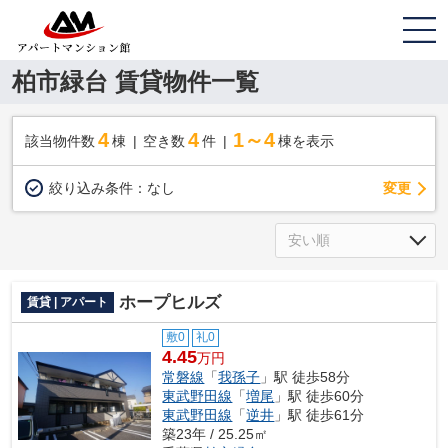
柏市緑台 賃貸物件一覧
4
4
1～4
該当物件数
棟
空き数
件
棟を表示
変更
絞り込み条件：
なし
ホープヒルズ
賃貸 | アパート
敷0
礼0
4.45
万円
常磐線
「
我孫子
」駅 徒歩58分
東武野田線
「
増尾
」駅 徒歩60分
東武野田線
「
逆井
」駅 徒歩61分
築23年 / 25.25㎡