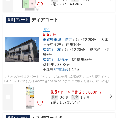
2階 / 2DK / 40.30㎡
ディアコート
賃貸 | アパート
敷0
6.5
万円
東武野田線
「
逆井
」駅 バス20分 「大津
ヶ丘中学校」 停歩10分
常磐線
「
柏
」駅 バス28分 「榎木台」 停
歩6分
常磐線
「
我孫子
」駅 徒歩55分
築19年 / 33.34㎡
千葉県
柏市
緑台
1‐17‐5
こちらの物件はアパートです。こちらの物件は2駅が近くにあり便利です。
04-7167-1222またはkasiwa@apa-to.co.jpまでご連絡ください。柏市のおす
すめ物件をアパートマンション館 柏店...
6.5
万
円
(管理費等：5,000円 )
0ヶ月
1ヶ月
敷金
礼金
2階 / 1K / 33.34㎡