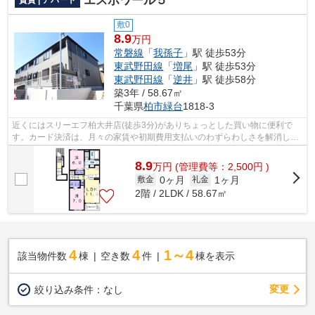
エスポワール５
賃貸 | アパート
敷0
8.9
万円
常磐線
「
我孫子
」駅 徒歩53分
東武野田線
「
増尾
」駅 徒歩53分
東武野田線
「
逆井
」駅 徒歩58分
築3年 / 58.67㎡
千葉県
柏市
緑台
1818-3
近くにはスリーエフ柏大井店(徒歩3分)がありちょっとした買い物に便利で
す。カード決済は、月々の家賃や初期費用支払いのわずらわしさを解消して
くれます。最上階の物件です。まだまだ...
8.9
万
円
(管理費等：2,500円 )
0ヶ月
1ヶ月
敷金
礼金
2階 / 2LDK / 58.67㎡
4
4
1～4
該当物件数
棟
空き数
件
棟を表示
変更
絞り込み条件：
なし