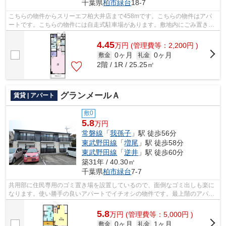
千葉県
柏市
緑台
18-7
こちらの物件からスリーエフ柏大井店まで458mです。こちらの物件はアパ
ートです。こちらの物件には自走式駐車場があります。敷地内にごみ置き場
のあるアパートです。物件数豊富なアパ...
4.45
万
円
(管理費等：2,200円 )
0ヶ月
0ヶ月
敷金
礼金
2階 / 1R / 25.25㎡
グランメールＡ
賃貸 | アパート
敷0
5.8
万円
常磐線
「
我孫子
」駅 徒歩56分
東武野田線
「
増尾
」駅 徒歩58分
東武野田線
「
逆井
」駅 徒歩60分
築31年 / 40.30㎡
千葉県
柏市
緑台
7-7
共用部に住民専用のゴミ置き場を設置しているので、面倒なゴミ出しも楽に
なります。使い勝手の良いアパートでイチオシの物件です。最上階のアパー
トです。ポイントやマイルが貯まりや...
5.8
万
円
(管理費等：5,000円 )
0ヶ月
1ヶ月
敷金
礼金