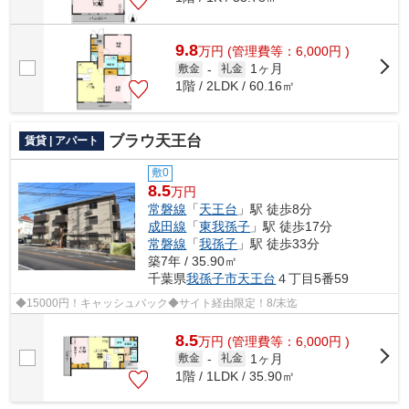
9.8
万
円
(管理費等：6,000円 )
1ヶ月
敷金
-
礼金
1階 / 2LDK / 60.16㎡
ブラウ天王台
賃貸 | アパート
敷0
8.5
万円
常磐線
「
天王台
」駅 徒歩8分
成田線
「
東我孫子
」駅 徒歩17分
常磐線
「
我孫子
」駅 徒歩33分
築7年 / 35.90㎡
千葉県
我孫子市
天王台
４丁目5番59
◆15000円！キャッシュバック◆サイト経由限定！8/末迄
8.5
万
円
(管理費等：6,000円 )
1ヶ月
敷金
-
礼金
1階 / 1LDK / 35.90㎡