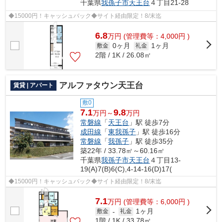
千葉県
我孫子市
天王台
４丁目21-28
◆15000円！キャッシュバック◆サイト経由限定！8/末迄
6.8
万
円
(管理費等：4,000円 )
0ヶ月
1ヶ月
敷金
礼金
2階 / 1K / 26.08㎡
アルファタウン天王台
賃貸 | アパート
敷0
7.1
9.8
万円～
万円
常磐線
「
天王台
」駅 徒歩7分
成田線
「
東我孫子
」駅 徒歩16分
常磐線
「
我孫子
」駅 徒歩35分
築22年 / 33.78㎡～60.16㎡
千葉県
我孫子市
天王台
４丁目13-
19(A)7(B)6(C),4-14-16(D)17(
◆15000円！キャッシュバック◆サイト経由限定！8/末迄
7.1
万
円
(管理費等：6,000円 )
1ヶ月
敷金
-
礼金
1階 / 1K / 33.78㎡