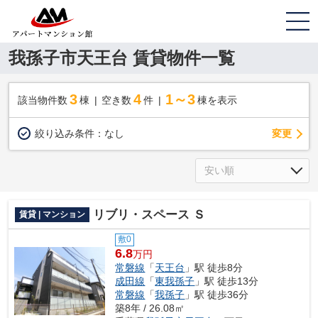
我孫子市天王台 賃貸物件一覧
3
4
1～3
該当物件数
棟
空き数
件
棟を表示
変更
絞り込み条件：
なし
リブリ・スペース Ｓ
賃貸 | マンション
敷0
6.8
万円
常磐線
「
天王台
」駅 徒歩8分
成田線
「
東我孫子
」駅 徒歩13分
常磐線
「
我孫子
」駅 徒歩36分
築8年 / 26.08㎡