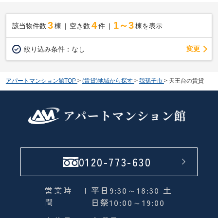
3
4
1～3
該当物件数
棟
空き数
件
棟を表示
変更
絞り込み条件：
なし
アパートマンション館TOP
>
(賃貸)地域から探す
>
我孫子市
>
天王台の賃貸
0120-773-630
営業時
| 平日9:30～18:30 土
間
日祭10:00～19:00