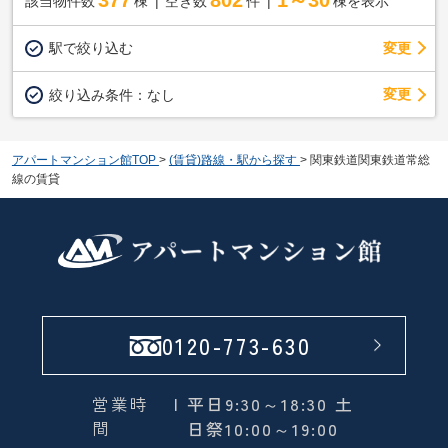
該当物件数
棟
空き数
件
棟を表示
駅で絞り込む
変更
変更
絞り込み条件：
なし
アパートマンション館TOP
>
(賃貸)路線・駅から探す
>
関東鉄道関東鉄道常総
線の賃貸
0120-773-630
営業時
| 平日9:30～18:30 土
間
日祭10:00～19:00