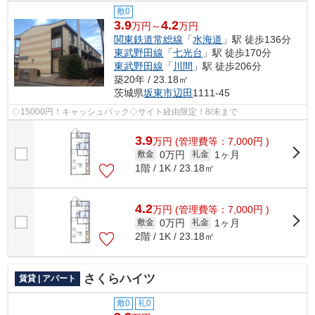
敷0
3.9
4.2
万円～
万円
関東鉄道常総線
「
水海道
」駅 徒歩136分
東武野田線
「
七光台
」駅 徒歩170分
東武野田線
「
川間
」駅 徒歩206分
築20年 / 23.18㎡
茨城県
坂東市
辺田
1111-45
◇15000円！キャッシュバック◇サイト経由限定！8/末まで
3.9
万
円
(管理費等：7,000円 )
0万円
1ヶ月
敷金
礼金
1階 / 1K / 23.18㎡
4.2
万
円
(管理費等：7,000円 )
0万円
1ヶ月
敷金
礼金
2階 / 1K / 23.18㎡
さくらハイツ
賃貸 | アパート
敷0
礼0