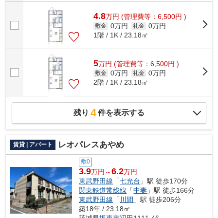
4.8
万
円
(管理費等：6,500円 )
0万円
0万円
敷金
礼金
1階 / 1K / 23.18㎡
5
万
円
(管理費等：6,500円 )
0万円
0万円
敷金
礼金
2階 / 1K / 23.18㎡
4
残り
件を表示する
レオパレスあやめ
賃貸 | アパート
敷0
3.9
6.2
万円～
万円
東武野田線
「
七光台
」駅 徒歩170分
関東鉄道常総線
「
中妻
」駅 徒歩166分
東武野田線
「
川間
」駅 徒歩206分
築18年 / 23.18㎡