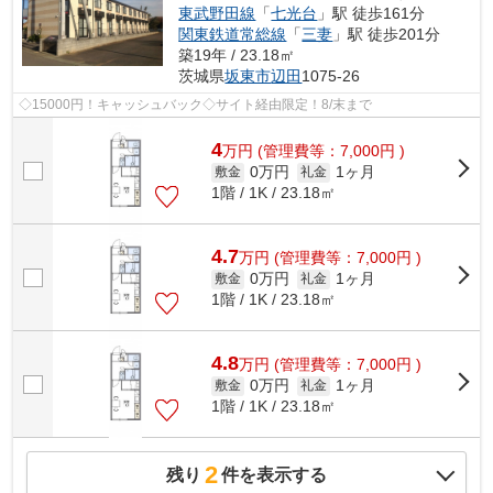
東武野田線
「
七光台
」駅 徒歩161分
関東鉄道常総線
「
三妻
」駅 徒歩201分
築19年 / 23.18㎡
茨城県
坂東市
辺田
1075-26
◇15000円！キャッシュバック◇サイト経由限定！8/末まで
4
万
円
(管理費等：7,000円 )
0万円
1ヶ月
敷金
礼金
1階 / 1K / 23.18㎡
4.7
万
円
(管理費等：7,000円 )
0万円
1ヶ月
敷金
礼金
1階 / 1K / 23.18㎡
4.8
万
円
(管理費等：7,000円 )
0万円
1ヶ月
敷金
礼金
1階 / 1K / 23.18㎡
2
残り
件を表示する