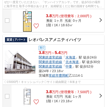
ぜひ一度見ていただきたい、「サンハイツアカシヤ」です。徒歩5分の場所
に取手市立 取手小学校があります。始発駅近くだと朝の混雑する時間でも電
車に座りやすいです。好評の駅近物件...
3.8
万
円
(管理費等：2,000円 )
1ヶ月
0ヶ月
敷金
礼金
1階 / 1K / 18.63㎡
レオパレスアメニティハイツ
賃貸 | アパート
敷0
3.8
5.4
万円～
万円
関東鉄道常総線
「
水海道
」駅 徒歩24分
関東鉄道常総線
「
北水海道
」駅 徒歩30分
関東鉄道常総線
「
中妻
」駅 徒歩52分
築24年 / 23.18㎡
茨城県
常総市
豊岡町
乙1114-1
◇15000円！キャッシュバック◇サイト経由限定！8/末まで
3.8
万
円
(管理費等：7,500円 )
0万円
1ヶ月
敷金
礼金
1階 / 1K / 23.18㎡