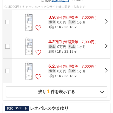
茨城県
坂東市
辺田
1111-46
◇15000円！キャッシュバック◇サイト経由限定！8/末まで
3.9
万
円
(管理費等：7,000円 )
0万円
1ヶ月
敷金
礼金
1階 / 1K / 23.18㎡
4.2
万
円
(管理費等：7,000円 )
0万円
1ヶ月
敷金
礼金
2階 / 1K / 23.18㎡
6.2
万
円
(管理費等：7,000円 )
0万円
1ヶ月
敷金
礼金
2階 / 1K / 23.18㎡
1
残り
件を表示する
レオパレスやまゆり
賃貸 | アパート