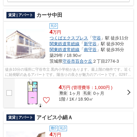
カーサ中田
賃貸 | アパート
礼0
4
万円
つくばエクスプレス
「
守谷
」駅 徒歩11分
関東鉄道常総線
「
新守谷
」駅 徒歩30分
関東鉄道常総線
「
南守谷
」駅 徒歩35分
築29年 / 18.90㎡
茨城県
守谷市
百合ケ丘
２丁目2774-3
徒歩10分の場所に守谷市立 黒内小学校があります。最上階の物件です。近く
に始発駅のあるアパートです。陽当りの良さが魅力のアパートです。0297-
47-1281よりアパートマンション館 守...
4
万
円
(管理費等：1,000円 )
1ヶ月
0ヶ月
敷金
礼金
1階 / 1K / 18.90㎡
アイビス小絹Ａ
賃貸 | アパート
敷0
礼0
4
万円