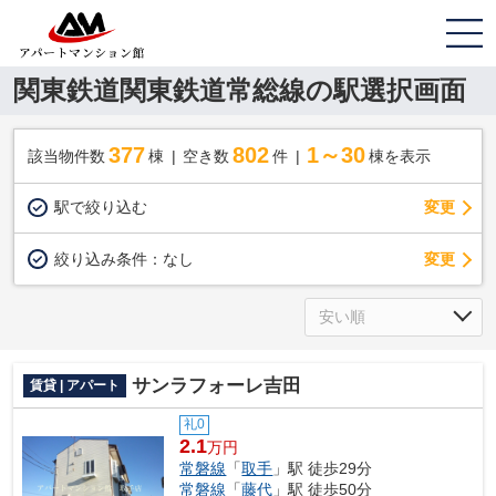
関東鉄道関東鉄道常総線の駅選択画面
377
802
1～30
該当物件数
棟
空き数
件
棟を表示
駅で絞り込む
変更
変更
絞り込み条件：
なし
サンラフォーレ吉田
賃貸 | アパート
礼0
2.1
万円
常磐線
「
取手
」駅 徒歩29分
常磐線
「
藤代
」駅 徒歩50分