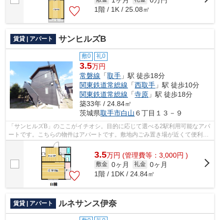
1階 / 1K / 25.08㎡
サンヒルズB
賃貸 | アパート
敷0
礼0
3.5
万円
常磐線
「
取手
」駅 徒歩18分
関東鉄道常総線
「
西取手
」駅 徒歩10分
関東鉄道常総線
「
寺原
」駅 徒歩18分
築33年 / 24.84㎡
茨城県
取手市
白山
６丁目１３－９
「サンヒルズB」のここがイチオシ。目的に応じて選べる2駅利用可能なアパ
ートです。こちらの物件はアパートです。敷地内ごみ置き場が近くて便利。
こだわりたい条件などがあれば、0297-...
3.5
万
円
(管理費等：3,000円 )
0ヶ月
0ヶ月
敷金
礼金
1階 / 1DK / 24.84㎡
ルネサンス伊奈
賃貸 | アパート