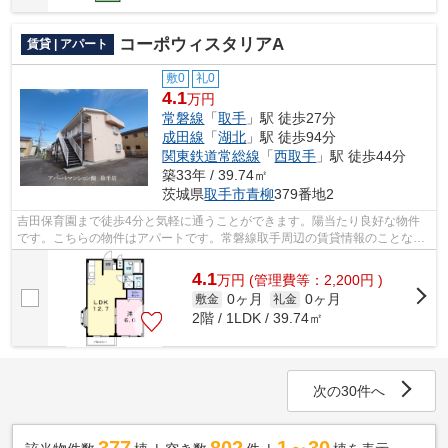
コーポウィスタリアA
賃貸 | アパート
敷0
礼0
4.1
万円
常磐線
「
取手
」駅 徒歩27分
成田線
「
湖北
」駅 徒歩94分
関東鉄道常総線
「
西取手
」駅 徒歩44分
築33年 / 39.74㎡
茨城県
取手市
青柳
379番地2
吉田保育園まで徒歩4分と気軽に通うことができます。陽当たり良好な物件
です。こちらの物件はアパートです。常磐線取手周辺の賃貸情報のことな
ら、地域に特化したアパートマンション館...
4.1
万
円
(管理費等：2,200円 )
0ヶ月
0ヶ月
敷金
礼金
2階 / 1LDK / 39.74㎡
次の30件へ
377
802
1～30