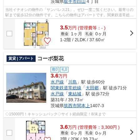
茨城県
取手市
白山
４丁目
当社イチオシの物件の「サンパレス21」。ぜひ一度ご覧ください。最寄りの
駅まで徒歩12分の物件です。こちらの物件はアパートです。関東鉄道常総線
西取手近くで快適な住環境をお求めな...
3.5
万
円
(管理費等：- )
1ヶ月
0ヶ月
敷金
礼金
1-2階 / 2LDK / 37.60㎡
コーポ梨花
賃貸 | アパート
敷0
礼0
3.6
万円
水戸線
「
川島
」駅 徒歩60分
関東鉄道常総線
「
大田郷
」駅 徒歩71分
水戸線
「
東結城
」駅 徒歩72分
築31年 / 39.73㎡
茨城県
筑西市
関本上
1407-3
◇15000円！キャッシュバック◇サイト経由限定！8/末まで
3.6
万
円
(管理費等：3,300円 )
0ヶ月
0ヶ月
敷金
礼金
2階 / 2DK / 39.73㎡