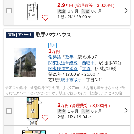
2.9
万
円
(管理費等：3,000円 )
0ヶ月
0ヶ月
敷金
礼金
1階 / 2K / 29.00㎡
取手バウハウス
賃貸 | アパート
礼0
3
万円
常磐線
「
取手
」駅 徒歩9分
関東鉄道常総線
「
西取手
」駅 徒歩30分
関東鉄道常総線
「
寺原
」駅 徒歩39分
築29年 / 17.80㎡～25.00㎡
茨城県
取手市
取手
１丁目6-11
最寄りの銀行「常陽銀行取手支店」まで270m。人を落ち着かせる木材で造
られたアパートはいかがですか。駅まで徒歩9分の、快適なアクセスの物件
です。住みやすさを考えた、レイアウトの...
3
万
円
(管理費等：3,000円 )
1ヶ月
0ヶ月
敷金
礼金
2階 / 1R / 19.04㎡