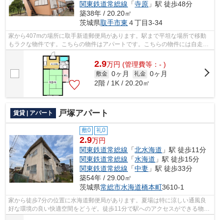
関東鉄道常総線
「
寺原
」駅 徒歩48分
築38年 / 20.20㎡
茨城県
取手市
東
４丁目3-34
家から407mの場所に取手新道郵便局があります。駅まで平坦な場所で移動
もラクな物件です。こちらの物件はアパートです。こちらの物件には自走式
駐車場があります。お電話でアパートマ...
2.9
万
円
(管理費等：- )
0ヶ月
0ヶ月
敷金
礼金
2階 / 1K / 20.20㎡
戸塚アパート
賃貸 | アパート
敷0
礼0
2.9
万円
関東鉄道常総線
「
北水海道
」駅 徒歩11分
関東鉄道常総線
「
水海道
」駅 徒歩15分
関東鉄道常総線
「
中妻
」駅 徒歩33分
築54年 / 29.00㎡
茨城県
常総市
水海道橋本町
3610-1
家から徒歩7分の位置に水海道郵便局があります。夏場は特に涼しい通風良
好な環境の良い快適空間をどうぞ。徒歩11分で駅へのアクセスができる物件
です。2駅利用できる場所にあり、行き...