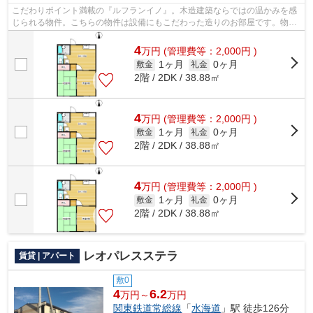
こだわりポイント満載の『ルフランイノ』。木造建築ならではの温かみを感
じられる物件。こちらの物件は設備にもこだわった造りのお部屋です。物件
情報をお求めなら、遠慮なくアパート...
4
万
円
(管理費等：2,000円 )
1ヶ月
0ヶ月
敷金
礼金
2階 / 2DK / 38.88㎡
4
万
円
(管理費等：2,000円 )
1ヶ月
0ヶ月
敷金
礼金
2階 / 2DK / 38.88㎡
4
万
円
(管理費等：2,000円 )
1ヶ月
0ヶ月
敷金
礼金
2階 / 2DK / 38.88㎡
レオパレスステラ
賃貸 | アパート
敷0
4
6.2
万円～
万円
関東鉄道常総線
「
水海道
」駅 徒歩126分