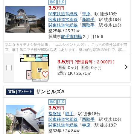
敷0
礼0
3.5
万円
関東鉄道常総線
「
寺原
」駅 徒歩10分
関東鉄道常総線
「
新取手
」駅 徒歩19分
関東鉄道常総線
「
西取手
」駅 徒歩19分
築25年 / 25.71㎡
茨城県
取手市
駒場
２丁目15-6
気になるイチオシ物件情報：「エルシオンヒルズ」。こちらの物件は取手市
立 取手第二中学校が900m以内にあります。魅力的な駅近の物件で、駅ま
で徒歩10分です。こちらの物件はアパー...
3.5
万
円
(管理費等：2,000円 )
0ヶ月
0ヶ月
敷金
礼金
2階 / 1K / 25.71㎡
サンヒルズA
賃貸 | アパート
敷0
礼0
3.5
万円
常磐線
「
取手
」駅 徒歩18分
関東鉄道常総線
「
西取手
」駅 徒歩10分
関東鉄道常総線
「
寺原
」駅 徒歩18分
築33年 / 24.84㎡