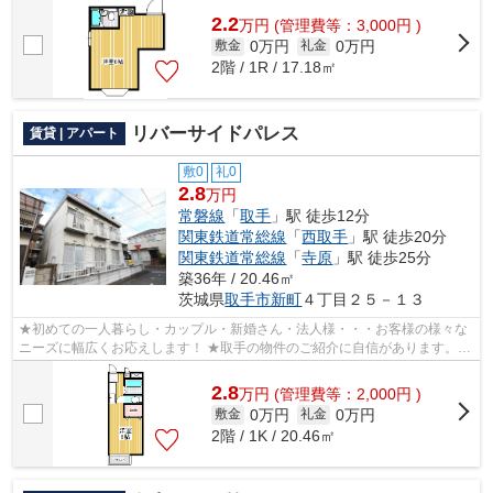
2.2
万
円
(管理費等：3,000円 )
0万円
0万円
敷金
礼金
2階 / 1R / 17.18㎡
リバーサイドパレス
賃貸 | アパート
敷0
礼0
2.8
万円
常磐線
「
取手
」駅 徒歩12分
関東鉄道常総線
「
西取手
」駅 徒歩20分
関東鉄道常総線
「
寺原
」駅 徒歩25分
築36年 / 20.46㎡
茨城県
取手市
新町
４丁目２５－１３
★初めての一人暮らし・カップル・新婚さん・法人様・・・お客様の様々な
ニーズに幅広くお応えします！ ★取手の物件のご紹介に自信があります。取
手エリアの最新賃貸情報を幅広く豊富な...
2.8
万
円
(管理費等：2,000円 )
0万円
0万円
敷金
礼金
2階 / 1K / 20.46㎡