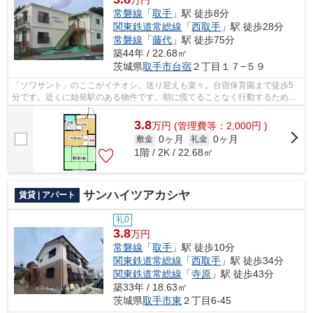
常磐線
「
取手
」駅 徒歩8分
関東鉄道常総線
「
西取手
」駅 徒歩28分
常磐線
「
藤代
」駅 徒歩75分
築44年 / 22.68㎡
茨城県
取手市
台宿
２丁目１７−５９
「ソワサント」のここがイチオシ。送り迎えも楽々。台宿保育園まで徒歩5
分です。近くに始発駅のある物件です。朝に慌てることなく行動するために
駅から徒歩8分の駅近物件はいかがでし...
3.8
万
円
(管理費等：2,000円 )
0ヶ月
0ヶ月
敷金
礼金
1階 / 2K / 22.68㎡
サンハイツアカシヤ
賃貸 | アパート
礼0
3.8
万円
常磐線
「
取手
」駅 徒歩10分
関東鉄道常総線
「
西取手
」駅 徒歩34分
関東鉄道常総線
「
寺原
」駅 徒歩43分
築33年 / 18.63㎡
茨城県
取手市
東
２丁目6-45