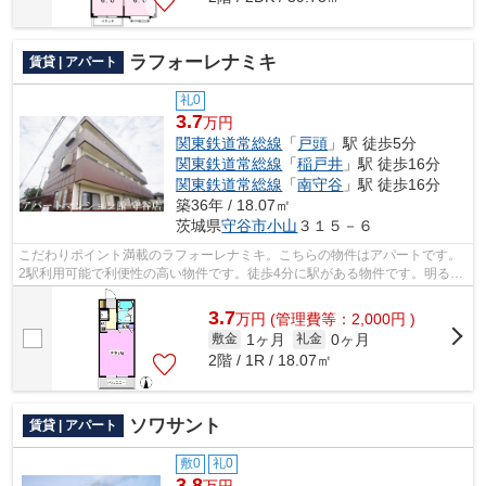
ラフォーレナミキ
賃貸 | アパート
礼0
3.7
万円
関東鉄道常総線
「
戸頭
」駅 徒歩5分
関東鉄道常総線
「
稲戸井
」駅 徒歩16分
関東鉄道常総線
「
南守谷
」駅 徒歩16分
築36年 / 18.07㎡
茨城県
守谷市
小山
３１５－６
こだわりポイント満載のラフォーレナミキ。こちらの物件はアパートです。
2駅利用可能で利便性の高い物件です。徒歩4分に駅がある物件です。明るい
スタッフ、明るい店内。アパートマン...
3.7
万
円
(管理費等：2,000円 )
1ヶ月
0ヶ月
敷金
礼金
2階 / 1R / 18.07㎡
ソワサント
賃貸 | アパート
敷0
礼0
3.8
万円