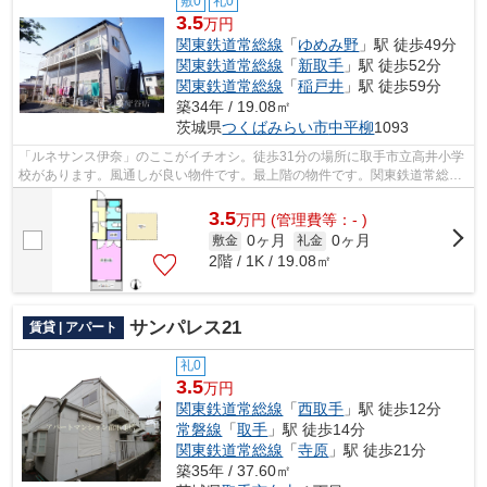
敷0
礼0
3.5
万円
関東鉄道常総線
「
ゆめみ野
」駅 徒歩49分
関東鉄道常総線
「
新取手
」駅 徒歩52分
関東鉄道常総線
「
稲戸井
」駅 徒歩59分
築34年 / 19.08㎡
茨城県
つくばみらい市
中平柳
1093
「ルネサンス伊奈」のここがイチオシ。徒歩31分の場所に取手市立高井小学
校があります。風通しが良い物件です。最上階の物件です。関東鉄道常総線
ゆめみ野をよくご利用されるなら、029...
3.5
万
円
(管理費等：- )
0ヶ月
0ヶ月
敷金
礼金
2階 / 1K / 19.08㎡
サンパレス21
賃貸 | アパート
礼0
3.5
万円
関東鉄道常総線
「
西取手
」駅 徒歩12分
常磐線
「
取手
」駅 徒歩14分
関東鉄道常総線
「
寺原
」駅 徒歩21分
築35年 / 37.60㎡