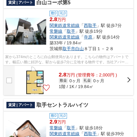
白山コーポ第5
賃貸 | アパート
敷0
礼0
2.8
万円
関東鉄道常総線
「
西取手
」駅 徒歩7分
常磐線
「
取手
」駅 徒歩19分
関東鉄道常総線
「
寺原
」駅 徒歩14分
築33年 / 19.84㎡
茨城県
取手市
白山
８丁目１－２８
家から374mのところに白山郵便局があります。こちらの物件はアパートで
す。幅広い層に好評な、駅から徒歩7分に立地する物件です。当社アパート
マンション館 取手店があなた様にお届け...
2.8
万
円
(管理費等：2,000円 )
0ヶ月
0ヶ月
敷金
礼金
1階 / 1K / 19.84㎡
取手セントラルハイツ
賃貸 | アパート
敷0
礼0
2.9
万円
常磐線
「
取手
」駅 徒歩18分
関東鉄道常総線
「
西取手
」駅 徒歩39分