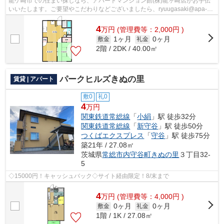
龍ケ崎市での住まい探しなら、アパートマンション館(株)龍ヶ崎店がお手伝
いいたします。ご要望やこだわりなどございましたら、ryuugasaki@apa-
to.co.jpにてお申し付け下さい。お部屋探...
4
万
円
(管理費等：2,000円 )
1ヶ月
0ヶ月
敷金
礼金
2階 / 2DK / 40.00㎡
パークヒルズきぬの里
賃貸 | アパート
敷0
礼0
4
万円
関東鉄道常総線
「
小絹
」駅 徒歩32分
関東鉄道常総線
「
新守谷
」駅 徒歩50分
つくばエクスプレス
「
守谷
」駅 徒歩75分
築21年 / 27.08㎡
茨城県
常総市
内守谷町きぬの里
３丁目32-
5
◇15000円！キャッシュバック◇サイト経由限定！8/末まで
4
万
円
(管理費等：4,000円 )
0ヶ月
0ヶ月
敷金
礼金
1階 / 1K / 27.08㎡