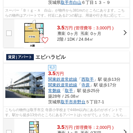
茨城県
取手市
白山
６丁目１３－９
スーパー「Ｂｉｇ－Ａ 白山」が物件から381mのところにあります。こち
らの物件はアパートです。付近にある2つの駅は、用途や行き先に応じて使
い分けることができます。アパートマンシ...
3.5
万
円
(管理費等：3,000円 )
0ヶ月
0ヶ月
敷金
礼金
2階 / 1DK / 24.84㎡
エビハラビル
賃貸 | アパート
礼0
3.5
万円
関東鉄道常総線
「
西取手
」駅 徒歩13分
関東鉄道常総線
「
寺原
」駅 徒歩17分
常磐線
「
取手
」駅 徒歩25分
築28年 / 25.08㎡
茨城県
取手市
井野台
５丁目7-1
こちらの物件は取手市立 寺原小学校まで448m以内にあるのがポイントで
す。駅から徒歩13分のところにあるアパートはいかがでしょうか。こちらの
物件はアパートです。取手市での物件探し...
3.5
万
円
(管理費等：2,000円 )
1ヶ月
0万円
敷金
礼金