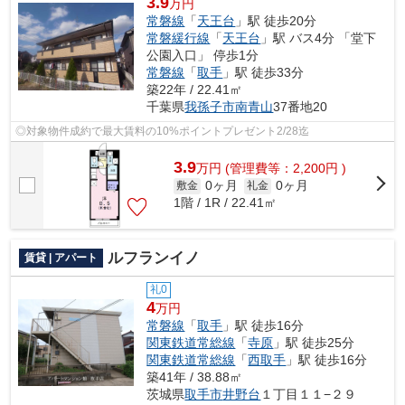
3.9
万円
常磐線
「
天王台
」駅 徒歩20分
常磐緩行線
「
天王台
」駅 バス4分 「堂下
公園入口」 停歩1分
常磐線
「
取手
」駅 徒歩33分
築22年 / 22.41㎡
千葉県
我孫子市
南青山
37番地20
◎対象物件成約で最大賃料の10%ポイントプレゼント2/28迄
3.9
万
円
(管理費等：2,200円 )
0ヶ月
0ヶ月
敷金
礼金
1階 / 1R / 22.41㎡
ルフランイノ
賃貸 | アパート
礼0
4
万円
常磐線
「
取手
」駅 徒歩16分
関東鉄道常総線
「
寺原
」駅 徒歩25分
関東鉄道常総線
「
西取手
」駅 徒歩16分
築41年 / 38.88㎡
茨城県
取手市
井野台
１丁目１１−２９