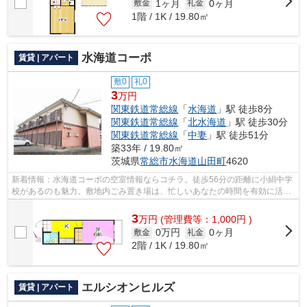
1ヶ月
0ヶ月
敷金
礼金
1階 / 1K / 19.80㎡
水海道コーポ
賃貸 | アパート
敷0
礼0
3
万円
関東鉄道常総線
「
水海道
」駅 徒歩8分
関東鉄道常総線
「
北水海道
」駅 徒歩30分
関東鉄道常総線
「
中妻
」駅 徒歩51分
築33年 / 19.80㎡
茨城県
常総市
水海道山田町
4620
新着情報：水海道コーポの空室情報ならコチラ。徒歩56分の距離に小絹中学
校があるのも魅力。敷地内ごみ置き場は、忙しいあなたの時間を有効に活用
できます。洗濯物も自然乾燥ですぐ乾...
3
万
円
(管理費等：1,000円 )
0万円
0ヶ月
敷金
礼金
2階 / 1K / 19.80㎡
エルシオンヒルズ
賃貸 | アパート