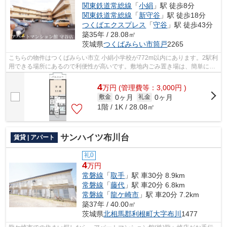
関東鉄道常総線
「
小絹
」駅 徒歩8分
関東鉄道常総線
「
新守谷
」駅 徒歩18分
つくばエクスプレス
「
守谷
」駅 徒歩43分
築35年 / 28.08㎡
茨城県
つくばみらい市
筒戸
2265
こちらの物件はつくばみらい市立 小絹小学校が772m以内にあります。2駅利
用できる場所にあるので利便性が高いです。敷地内ごみ置き場は、簡単にご
み捨てができるのが魅力です。電車移...
4
万
円
(管理費等：3,000円 )
0ヶ月
0ヶ月
敷金
礼金
1階 / 1K / 28.08㎡
サンハイツ布川台
賃貸 | アパート
礼0
4
万円
常磐線
「
取手
」駅 車30分 8.9km
常磐線
「
藤代
」駅 車20分 6.8km
常磐線
「
龍ケ崎市
」駅 車20分 7.2km
築37年 / 40.00㎡
茨城県
北相馬郡利根町
大字布川
1477