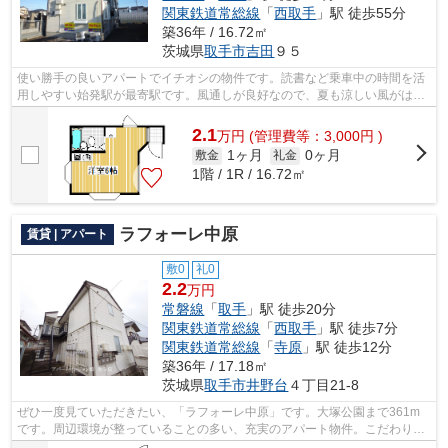
関東鉄道常総線
「
西取手
」駅 徒歩55分
築36年 / 16.72㎡
茨城県
取手市
吉田
９５
使い勝手の良いアパートでイチオシの物件です。読書など乗車中の時間を活
用しやすい始発駅が最寄駅です。風通しが良好なので、夏も涼しい風がはい
ってきます。満足のいく物件探してい...
2.1
万
円
(管理費等：3,000円 )
1ヶ月
0ヶ月
敷金
礼金
1階 / 1R / 16.72㎡
ラフォーレ中原
賃貸 | アパート
敷0
礼0
2.2
万円
常磐線
「
取手
」駅 徒歩20分
関東鉄道常総線
「
西取手
」駅 徒歩7分
関東鉄道常総線
「
寺原
」駅 徒歩12分
築36年 / 17.18㎡
茨城県
取手市
井野台
４丁目21-8
ぜひ一度見ていただきたい、「ラフォーレ中原」です。大塚公園まで361m
です。周辺環境が整っていることの多い、充実のアパート物件。こだわり条
件、通風良好のシンプルな作りの物件で...