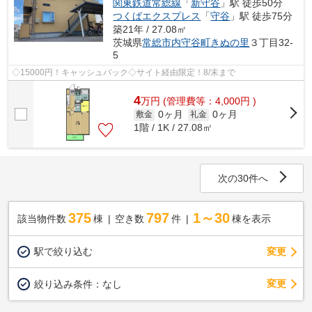
関東鉄道常総線
「
新守谷
」駅 徒歩50分
つくばエクスプレス
「
守谷
」駅 徒歩75分
築21年 / 27.08㎡
茨城県
常総市
内守谷町きぬの里
３丁目32-
5
◇15000円！キャッシュバック◇サイト経由限定！8/末まで
4
万
円
(管理費等：4,000円 )
0ヶ月
0ヶ月
敷金
礼金
1階 / 1K / 27.08㎡
次の30件へ
375
797
1～30
該当物件数
棟
空き数
件
棟を表示
駅で絞り込む
変更
変更
絞り込み条件：
なし