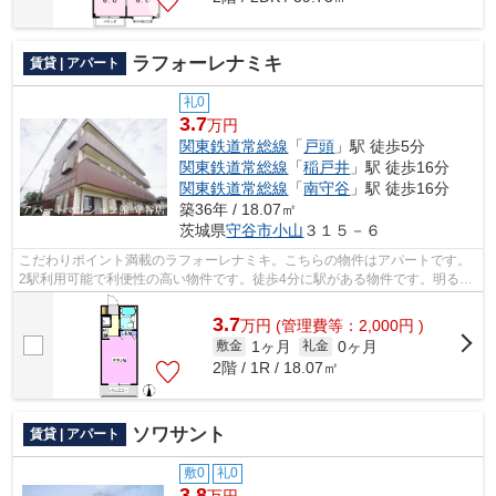
ラフォーレナミキ
賃貸 | アパート
礼0
3.7
万円
関東鉄道常総線
「
戸頭
」駅 徒歩5分
関東鉄道常総線
「
稲戸井
」駅 徒歩16分
関東鉄道常総線
「
南守谷
」駅 徒歩16分
築36年 / 18.07㎡
茨城県
守谷市
小山
３１５－６
こだわりポイント満載のラフォーレナミキ。こちらの物件はアパートです。
2駅利用可能で利便性の高い物件です。徒歩4分に駅がある物件です。明るい
スタッフ、明るい店内。アパートマン...
3.7
万
円
(管理費等：2,000円 )
1ヶ月
0ヶ月
敷金
礼金
2階 / 1R / 18.07㎡
ソワサント
賃貸 | アパート
敷0
礼0
3.8
万円