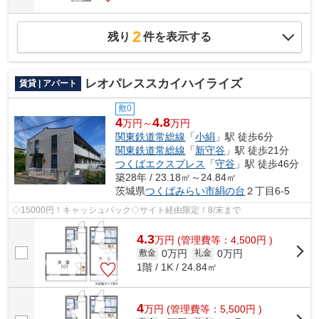
2
残り
件を表示する
レオパレススカイハイライズ
賃貸 | アパート
敷0
4
4.8
万円～
万円
関東鉄道常総線
「
小絹
」駅 徒歩6分
関東鉄道常総線
「
新守谷
」駅 徒歩21分
つくばエクスプレス
「
守谷
」駅 徒歩46分
築28年 / 23.18㎡～24.84㎡
茨城県
つくばみらい市
絹の台
２丁目6-5
◇15000円！キャッシュバック◇サイト経由限定！8/末まで
4.3
万
円
(管理費等：4,500円 )
0万円
0万円
敷金
礼金
1階 / 1K / 24.84㎡
4
万
円
(管理費等：5,500円 )