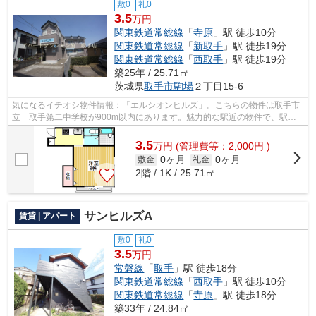
敷0
礼0
3.5
万円
関東鉄道常総線
「
寺原
」駅 徒歩10分
関東鉄道常総線
「
新取手
」駅 徒歩19分
関東鉄道常総線
「
西取手
」駅 徒歩19分
築25年 / 25.71㎡
茨城県
取手市
駒場
２丁目15-6
気になるイチオシ物件情報：「エルシオンヒルズ」。こちらの物件は取手市
立 取手第二中学校が900m以内にあります。魅力的な駅近の物件で、駅ま
で徒歩10分です。こちらの物件はアパー...
3.5
万
円
(管理費等：2,000円 )
0ヶ月
0ヶ月
敷金
礼金
2階 / 1K / 25.71㎡
サンヒルズA
賃貸 | アパート
敷0
礼0
3.5
万円
常磐線
「
取手
」駅 徒歩18分
関東鉄道常総線
「
西取手
」駅 徒歩10分
関東鉄道常総線
「
寺原
」駅 徒歩18分
築33年 / 24.84㎡