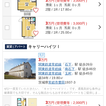
3
万
円
(管理費等：3,000円 )
1ヶ月
0ヶ月
敷金
礼金
2階 / 1R / 17.80㎡
3
万
円
(管理費等：3,000円 )
1ヶ月
0ヶ月
敷金
礼金
2階 / 1R / 25.00㎡
キャリーハイツⅠ
賃貸 | アパート
礼0
3
万円
関東鉄道常総線
「
石下
」駅 徒歩26分
関東鉄道常総線
「
南石下
」駅 徒歩46分
関東鉄道常総線
「
玉村
」駅 徒歩45分
築34年 / 19.80㎡
茨城県
常総市
豊田
1937-3
ぜひ一度見ていただきたい、「キャリーハイツⅠ」です。通風良好な条件は
健康面でも大切です。そんな観点からもおすすめのアパートをご提供しま
す。こちらの物件はアパートです。敷地内...
3
万
円
(管理費等：2,000円 )