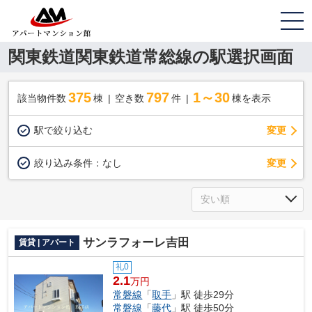
関東鉄道関東鉄道常総線の駅選択画面
375
797
1～30
該当物件数
棟
空き数
件
棟を表示
駅で絞り込む
変更
変更
絞り込み条件：
なし
サンラフォーレ吉田
賃貸 | アパート
礼0
2.1
万円
常磐線
「
取手
」駅 徒歩29分
常磐線
「
藤代
」駅 徒歩50分