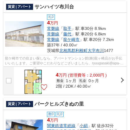
サンハイツ布川台
賃貸 | アパート
礼0
4
万円
常磐線
「
取手
」駅 車30分 8.9km
常磐線
「
藤代
」駅 車20分 6.8km
常磐線
「
龍ケ崎市
」駅 車20分 7.2km
築37年 / 40.00㎡
茨城県
北相馬郡利根町
大字布川
1477
龍ケ崎市での住まい探しなら、アパートマンション館(株)龍ヶ崎店がお手伝
いいたします。ご要望やこだわりなどございましたら、ryuugasaki@apa-
to.co.jpにてお申し付け下さい。お部屋探...
4
万
円
(管理費等：2,000円 )
1ヶ月
0ヶ月
敷金
礼金
2階 / 2DK / 40.00㎡
パークヒルズきぬの里
賃貸 | アパート
敷0
礼0
4
万円
関東鉄道常総線
「
小絹
」駅 徒歩32分