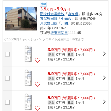
敷0
3.9
5.9
万円～
万円
関東鉄道常総線
「
水海道
」駅 徒歩136分
東武野田線
「
七光台
」駅 徒歩170分
東武野田線
「
川間
」駅 徒歩206分
築20年 / 23.18㎡
茨城県
坂東市
辺田
1111-45
◇15000円！キャッシュバック◇サイト経由限定！8/末まで
3.9
万
円
(管理費等：7,000円 )
0万円
1ヶ月
敷金
礼金
1階 / 1K / 23.18㎡
5.9
万
円
(管理費等：7,000円 )
0万円
1ヶ月
敷金
礼金
1階 / 1K / 23.18㎡
5.9
万
円
(管理費等：7,000円 )
0万円
1ヶ月
敷金
礼金
1階 / 1K / 23.18㎡