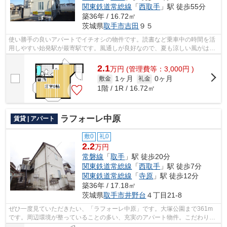
関東鉄道常総線
「
西取手
」駅 徒歩55分
築36年 / 16.72㎡
茨城県
取手市
吉田
９５
使い勝手の良いアパートでイチオシの物件です。読書など乗車中の時間を活
用しやすい始発駅が最寄駅です。風通しが良好なので、夏も涼しい風がはい
ってきます。満足のいく物件探してい...
2.1
万
円
(管理費等：3,000円 )
1ヶ月
0ヶ月
敷金
礼金
1階 / 1R / 16.72㎡
ラフォーレ中原
賃貸 | アパート
敷0
礼0
2.2
万円
常磐線
「
取手
」駅 徒歩20分
関東鉄道常総線
「
西取手
」駅 徒歩7分
関東鉄道常総線
「
寺原
」駅 徒歩12分
築36年 / 17.18㎡
茨城県
取手市
井野台
４丁目21-8
ぜひ一度見ていただきたい、「ラフォーレ中原」です。大塚公園まで361m
です。周辺環境が整っていることの多い、充実のアパート物件。こだわり条
件、通風良好のシンプルな作りの物件で...