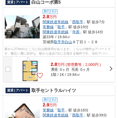
白山コーポ第5
賃貸 | アパート
敷0
礼0
2.8
万円
関東鉄道常総線
「
西取手
」駅 徒歩7分
常磐線
「
取手
」駅 徒歩19分
関東鉄道常総線
「
寺原
」駅 徒歩14分
築33年 / 19.84㎡
茨城県
取手市
白山
８丁目１－２８
家から374mのところに白山郵便局があります。こちらの物件はアパートで
す。幅広い層に好評な、駅から徒歩7分に立地する物件です。当社アパート
マンション館 取手店があなた様にお届け...
2.8
万
円
(管理費等：2,000円 )
0ヶ月
0ヶ月
敷金
礼金
1階 / 1K / 19.84㎡
取手セントラルハイツ
賃貸 | アパート
敷0
礼0
2.9
万円
常磐線
「
取手
」駅 徒歩18分
関東鉄道常総線
「
西取手
」駅 徒歩39分