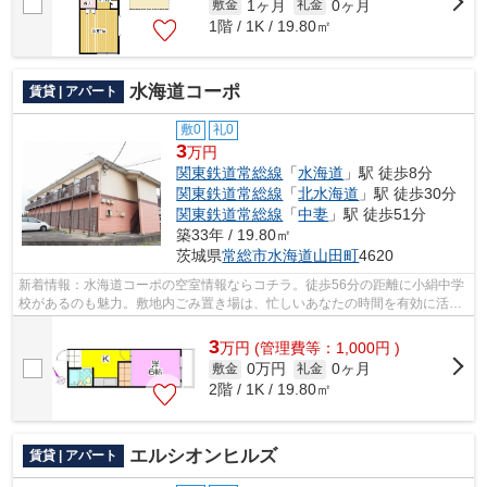
1ヶ月
0ヶ月
敷金
礼金
1階 / 1K / 19.80㎡
水海道コーポ
賃貸 | アパート
敷0
礼0
3
万円
関東鉄道常総線
「
水海道
」駅 徒歩8分
関東鉄道常総線
「
北水海道
」駅 徒歩30分
関東鉄道常総線
「
中妻
」駅 徒歩51分
築33年 / 19.80㎡
茨城県
常総市
水海道山田町
4620
新着情報：水海道コーポの空室情報ならコチラ。徒歩56分の距離に小絹中学
校があるのも魅力。敷地内ごみ置き場は、忙しいあなたの時間を有効に活用
できます。洗濯物も自然乾燥ですぐ乾...
3
万
円
(管理費等：1,000円 )
0万円
0ヶ月
敷金
礼金
2階 / 1K / 19.80㎡
エルシオンヒルズ
賃貸 | アパート