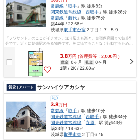
常磐線
「
取手
」駅 徒歩8分
関東鉄道常総線
「
西取手
」駅 徒歩28分
常磐線
「
藤代
」駅 徒歩75分
築44年 / 22.68㎡
茨城県
取手市
台宿
２丁目１７−５９
「ソワサント」のここがイチオシ。送り迎えも楽々。台宿保育園まで徒歩5
分です。近くに始発駅のある物件です。朝に慌てることなく行動するために
駅から徒歩8分の駅近物件はいかがでし...
3.8
万
円
(管理費等：2,000円 )
0ヶ月
0ヶ月
敷金
礼金
1階 / 2K / 22.68㎡
サンハイツアカシヤ
賃貸 | アパート
礼0
3.8
万円
常磐線
「
取手
」駅 徒歩10分
関東鉄道常総線
「
西取手
」駅 徒歩34分
関東鉄道常総線
「
寺原
」駅 徒歩43分
築33年 / 18.63㎡
茨城県
取手市
東
２丁目6-45