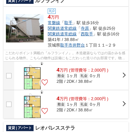
ルフランイノ
賃貸 | アパート
礼0
4
万円
常磐線
「
取手
」駅 徒歩16分
関東鉄道常総線
「
寺原
」駅 徒歩25分
関東鉄道常総線
「
西取手
」駅 徒歩16分
築41年 / 38.88㎡
茨城県
取手市
井野台
１丁目１１−２９
こだわりポイント満載の『ルフランイノ』。木造建築ならではの温かみを感
じられる物件。こちらの物件は設備にもこだわった造りのお部屋です。物件
情報をお求めなら、遠慮なくアパート...
4
万
円
(管理費等：2,000円 )
1ヶ月
0ヶ月
敷金
礼金
2階 / 2DK / 38.88㎡
4
万
円
(管理費等：2,000円 )
1ヶ月
0ヶ月
敷金
礼金
2階 / 2DK / 38.88㎡
レオパレスステラ
賃貸 | アパート