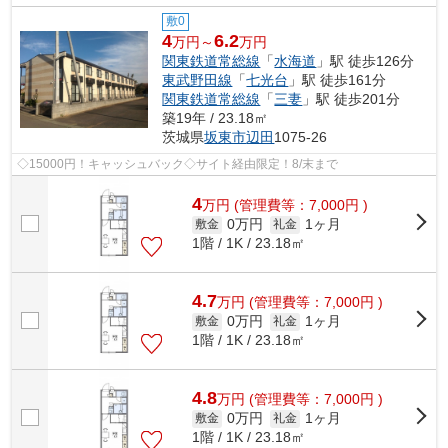
敷0
4
6.2
万円～
万円
関東鉄道常総線
「
水海道
」駅 徒歩126分
東武野田線
「
七光台
」駅 徒歩161分
関東鉄道常総線
「
三妻
」駅 徒歩201分
築19年 / 23.18㎡
茨城県
坂東市
辺田
1075-26
◇15000円！キャッシュバック◇サイト経由限定！8/末まで
4
万
円
(管理費等：7,000円 )
0万円
1ヶ月
敷金
礼金
1階 / 1K / 23.18㎡
4.7
万
円
(管理費等：7,000円 )
0万円
1ヶ月
敷金
礼金
1階 / 1K / 23.18㎡
4.8
万
円
(管理費等：7,000円 )
0万円
1ヶ月
敷金
礼金
1階 / 1K / 23.18㎡