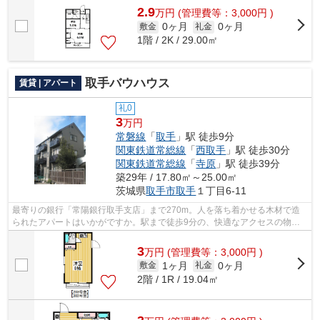
2.9
万
円
(管理費等：3,000円 )
0ヶ月
0ヶ月
敷金
礼金
1階 / 2K / 29.00㎡
取手バウハウス
賃貸 | アパート
礼0
3
万円
常磐線
「
取手
」駅 徒歩9分
関東鉄道常総線
「
西取手
」駅 徒歩30分
関東鉄道常総線
「
寺原
」駅 徒歩39分
築29年 / 17.80㎡～25.00㎡
茨城県
取手市
取手
１丁目6-11
最寄りの銀行「常陽銀行取手支店」まで270m。人を落ち着かせる木材で造
られたアパートはいかがですか。駅まで徒歩9分の、快適なアクセスの物件
です。住みやすさを考えた、レイアウトの...
3
万
円
(管理費等：3,000円 )
1ヶ月
0ヶ月
敷金
礼金
2階 / 1R / 19.04㎡