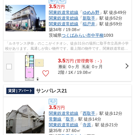
敷0
礼0
3.5
万円
関東鉄道常総線
「
ゆめみ野
」駅 徒歩49分
関東鉄道常総線
「
新取手
」駅 徒歩52分
関東鉄道常総線
「
稲戸井
」駅 徒歩59分
築34年 / 19.08㎡
茨城県
つくばみらい市
中平柳
1093
「ルネサンス伊奈」のここがイチオシ。徒歩31分の場所に取手市立高井小学
校があります。風通しが良い物件です。最上階の物件です。関東鉄道常総線
ゆめみ野をよくご利用されるなら、029...
3.5
万
円
(管理費等：- )
0ヶ月
0ヶ月
敷金
礼金
2階 / 1K / 19.08㎡
サンパレス21
賃貸 | アパート
礼0
3.5
万円
関東鉄道常総線
「
西取手
」駅 徒歩12分
常磐線
「
取手
」駅 徒歩14分
関東鉄道常総線
「
寺原
」駅 徒歩21分
築35年 / 37.60㎡