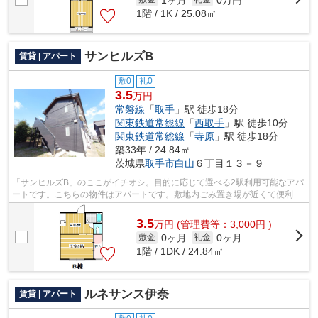
1階 / 1K / 25.08㎡
サンヒルズB
賃貸 | アパート
敷0
礼0
3.5
万円
常磐線
「
取手
」駅 徒歩18分
関東鉄道常総線
「
西取手
」駅 徒歩10分
関東鉄道常総線
「
寺原
」駅 徒歩18分
築33年 / 24.84㎡
茨城県
取手市
白山
６丁目１３－９
「サンヒルズB」のここがイチオシ。目的に応じて選べる2駅利用可能なアパ
ートです。こちらの物件はアパートです。敷地内ごみ置き場が近くて便利。
こだわりたい条件などがあれば、0297-...
3.5
万
円
(管理費等：3,000円 )
0ヶ月
0ヶ月
敷金
礼金
1階 / 1DK / 24.84㎡
ルネサンス伊奈
賃貸 | アパート