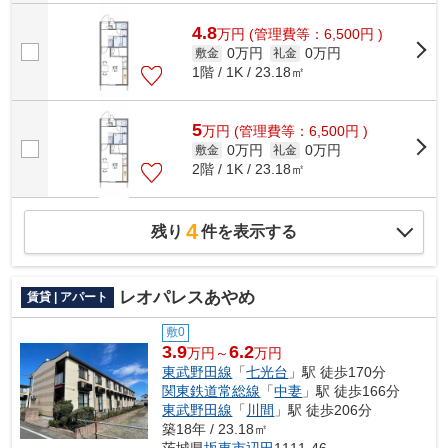
4.8
万
円
(管理費等：6,500円 )
0万円
0万円
敷金
礼金
1階 / 1K / 23.18㎡
5
万
円
(管理費等：6,500円 )
0万円
0万円
敷金
礼金
2階 / 1K / 23.18㎡
4
残り
件を表示する
レオパレスあやめ
賃貸 | アパート
敷0
3.9
6.2
万円～
万円
東武野田線
「
七光台
」駅 徒歩170分
関東鉄道常総線
「
中妻
」駅 徒歩166分
東武野田線
「
川間
」駅 徒歩206分
築18年 / 23.18㎡