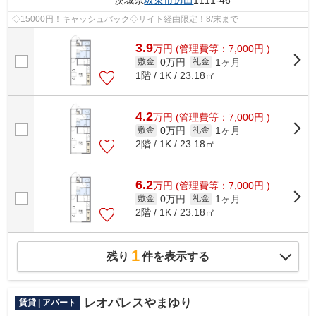
茨城県
坂東市
辺田
1111-46
◇15000円！キャッシュバック◇サイト経由限定！8/末まで
3.9
万
円
(管理費等：7,000円 )
0万円
1ヶ月
敷金
礼金
1階 / 1K / 23.18㎡
4.2
万
円
(管理費等：7,000円 )
0万円
1ヶ月
敷金
礼金
2階 / 1K / 23.18㎡
6.2
万
円
(管理費等：7,000円 )
0万円
1ヶ月
敷金
礼金
2階 / 1K / 23.18㎡
1
残り
件を表示する
レオパレスやまゆり
賃貸 | アパート