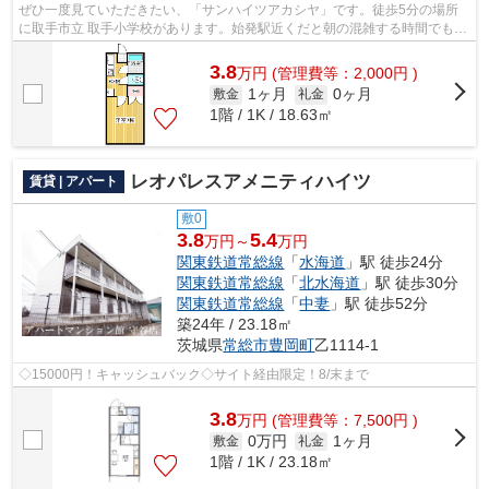
ぜひ一度見ていただきたい、「サンハイツアカシヤ」です。徒歩5分の場所
に取手市立 取手小学校があります。始発駅近くだと朝の混雑する時間でも電
車に座りやすいです。好評の駅近物件...
3.8
万
円
(管理費等：2,000円 )
1ヶ月
0ヶ月
敷金
礼金
1階 / 1K / 18.63㎡
レオパレスアメニティハイツ
賃貸 | アパート
敷0
3.8
5.4
万円～
万円
関東鉄道常総線
「
水海道
」駅 徒歩24分
関東鉄道常総線
「
北水海道
」駅 徒歩30分
関東鉄道常総線
「
中妻
」駅 徒歩52分
築24年 / 23.18㎡
茨城県
常総市
豊岡町
乙1114-1
◇15000円！キャッシュバック◇サイト経由限定！8/末まで
3.8
万
円
(管理費等：7,500円 )
0万円
1ヶ月
敷金
礼金
1階 / 1K / 23.18㎡