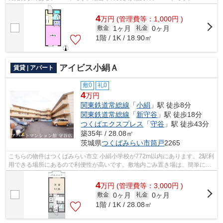
47-1281よりアパートマンション館 守...
4
万
円
(管理費等：1,000円 )
1ヶ月
0ヶ月
敷金
礼金
1階 / 1K / 18.90㎡
アイビス小絹Ａ
賃貸 | アパート
敷0
礼0
4
万円
関東鉄道常総線
「
小絹
」駅 徒歩8分
関東鉄道常総線
「
新守谷
」駅 徒歩18分
つくばエクスプレス
「
守谷
」駅 徒歩43分
築35年 / 28.08㎡
茨城県
つくばみらい市
筒戸
2265
こちらの物件はつくばみらい市立 小絹小学校が772m以内にあります。2駅利
用できる場所にあるので利便性が高いです。敷地内ごみ置き場は、簡単にご
み捨てができるのが魅力です。電車移...
4
万
円
(管理費等：3,000円 )
0ヶ月
0ヶ月
敷金
礼金
1階 / 1K / 28.08㎡