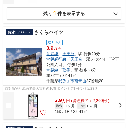
1
残り
件を表示する
さくらハイツ
賃貸 | アパート
敷0
礼0
3.9
万円
常磐線
「
天王台
」駅 徒歩20分
常磐緩行線
「
天王台
」駅 バス4分 「堂下
公園入口」 停歩1分
常磐線
「
取手
」駅 徒歩33分
築22年 / 22.41㎡
千葉県
我孫子市
南青山
37番地20
◎対象物件成約で最大賃料の10%ポイントプレゼント2/28迄
3.9
万
円
(管理費等：2,200円 )
0ヶ月
0ヶ月
敷金
礼金
1階 / 1R / 22.41㎡