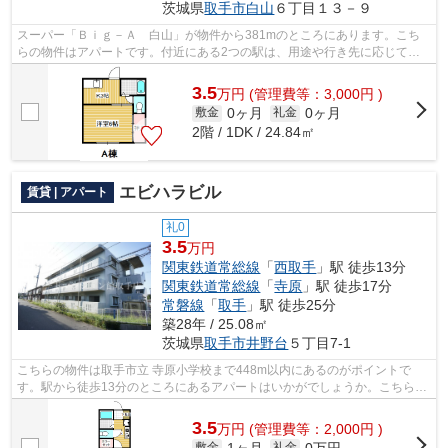
茨城県
取手市
白山
６丁目１３－９
スーパー「Ｂｉｇ－Ａ 白山」が物件から381mのところにあります。こち
らの物件はアパートです。付近にある2つの駅は、用途や行き先に応じて使
い分けることができます。アパートマンシ...
3.5
万
円
(管理費等：3,000円 )
0ヶ月
0ヶ月
敷金
礼金
2階 / 1DK / 24.84㎡
エビハラビル
賃貸 | アパート
礼0
3.5
万円
関東鉄道常総線
「
西取手
」駅 徒歩13分
関東鉄道常総線
「
寺原
」駅 徒歩17分
常磐線
「
取手
」駅 徒歩25分
築28年 / 25.08㎡
茨城県
取手市
井野台
５丁目7-1
こちらの物件は取手市立 寺原小学校まで448m以内にあるのがポイントで
す。駅から徒歩13分のところにあるアパートはいかがでしょうか。こちらの
物件はアパートです。取手市での物件探し...
3.5
万
円
(管理費等：2,000円 )
1ヶ月
0万円
敷金
礼金