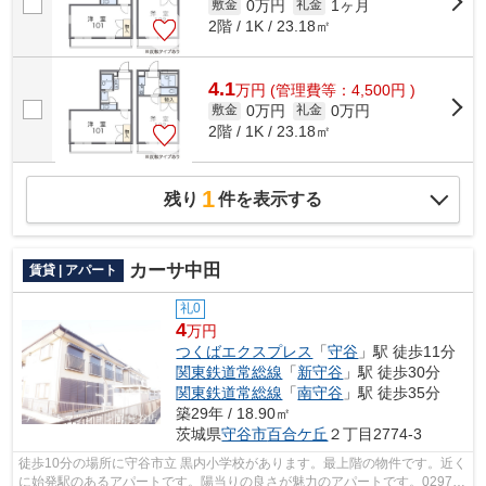
0万円
1ヶ月
敷金
礼金
2階 / 1K / 23.18㎡
4.1
万
円
(管理費等：4,500円 )
0万円
0万円
敷金
礼金
2階 / 1K / 23.18㎡
1
残り
件を表示する
カーサ中田
賃貸 | アパート
礼0
4
万円
つくばエクスプレス
「
守谷
」駅 徒歩11分
関東鉄道常総線
「
新守谷
」駅 徒歩30分
関東鉄道常総線
「
南守谷
」駅 徒歩35分
築29年 / 18.90㎡
茨城県
守谷市
百合ケ丘
２丁目2774-3
徒歩10分の場所に守谷市立 黒内小学校があります。最上階の物件です。近く
に始発駅のあるアパートです。陽当りの良さが魅力のアパートです。0297-