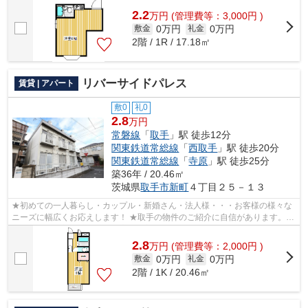
2.2
万
円
(管理費等：3,000円 )
0万円
0万円
敷金
礼金
2階 / 1R / 17.18㎡
リバーサイドパレス
賃貸 | アパート
敷0
礼0
2.8
万円
常磐線
「
取手
」駅 徒歩12分
関東鉄道常総線
「
西取手
」駅 徒歩20分
関東鉄道常総線
「
寺原
」駅 徒歩25分
築36年 / 20.46㎡
茨城県
取手市
新町
４丁目２５－１３
★初めての一人暮らし・カップル・新婚さん・法人様・・・お客様の様々な
ニーズに幅広くお応えします！ ★取手の物件のご紹介に自信があります。取
手エリアの最新賃貸情報を幅広く豊富な...
2.8
万
円
(管理費等：2,000円 )
0万円
0万円
敷金
礼金
2階 / 1K / 20.46㎡