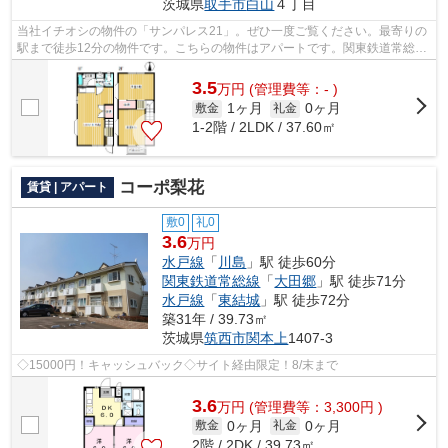
茨城県
取手市
白山
４丁目
当社イチオシの物件の「サンパレス21」。ぜひ一度ご覧ください。最寄りの
駅まで徒歩12分の物件です。こちらの物件はアパートです。関東鉄道常総線
西取手近くで快適な住環境をお求めな...
3.5
万
円
(管理費等：- )
1ヶ月
0ヶ月
敷金
礼金
1-2階 / 2LDK / 37.60㎡
コーポ梨花
賃貸 | アパート
敷0
礼0
3.6
万円
水戸線
「
川島
」駅 徒歩60分
関東鉄道常総線
「
大田郷
」駅 徒歩71分
水戸線
「
東結城
」駅 徒歩72分
築31年 / 39.73㎡
茨城県
筑西市
関本上
1407-3
◇15000円！キャッシュバック◇サイト経由限定！8/末まで
3.6
万
円
(管理費等：3,300円 )
0ヶ月
0ヶ月
敷金
礼金
2階 / 2DK / 39.73㎡