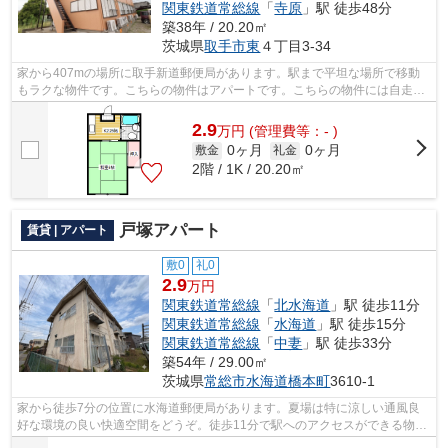
関東鉄道常総線
「
寺原
」駅 徒歩48分
築38年 / 20.20㎡
茨城県
取手市
東
４丁目3-34
家から407mの場所に取手新道郵便局があります。駅まで平坦な場所で移動
もラクな物件です。こちらの物件はアパートです。こちらの物件には自走式
駐車場があります。お電話でアパートマ...
2.9
万
円
(管理費等：- )
0ヶ月
0ヶ月
敷金
礼金
2階 / 1K / 20.20㎡
戸塚アパート
賃貸 | アパート
敷0
礼0
2.9
万円
関東鉄道常総線
「
北水海道
」駅 徒歩11分
関東鉄道常総線
「
水海道
」駅 徒歩15分
関東鉄道常総線
「
中妻
」駅 徒歩33分
築54年 / 29.00㎡
茨城県
常総市
水海道橋本町
3610-1
家から徒歩7分の位置に水海道郵便局があります。夏場は特に涼しい通風良
好な環境の良い快適空間をどうぞ。徒歩11分で駅へのアクセスができる物件
です。2駅利用できる場所にあり、行き...