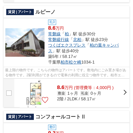
ルピーノ
賃貸 | アパート
礼0
8.6
万円
常磐線
「
柏
」駅 徒歩30分
常磐緩行線
「
北柏
」駅 徒歩23分
つくばエクスプレス
「
柏の葉キャンパ
ス
」駅 徒歩40分
築5年 / 58.17㎡
千葉県
柏市
松ケ崎
1034-1
最上階の物件です。こちらの物件はアパートです。敷地内にごみ置き場があ
る物件です。2駅利用ができるので電車の利用に役立つ物件です。柏市エリ
アの賃貸情報がアパートマンション館 ...
8.6
万
円
(管理費等：4,000円 )
1ヶ月
0ヶ月
敷金
礼金
2階 / 2LDK / 58.17㎡
コンフォールコートⅡ
賃貸 | アパート
敷0