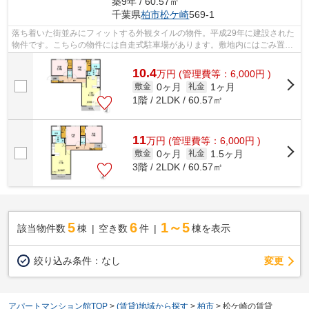
築9年 / 60.57㎡
千葉県
柏市
松ケ崎
569-1
落ち着いた街並みにフィットする外観タイルの物件。平成29年に建設された
物件です。こちらの物件には自走式駐車場があります。敷地内にはごみ置き
場も設置されています。アパートマン...
10.4
万
円
(管理費等：6,000円 )
0ヶ月
1ヶ月
敷金
礼金
1階 / 2LDK / 60.57㎡
11
万
円
(管理費等：6,000円 )
0ヶ月
1.5ヶ月
敷金
礼金
3階 / 2LDK / 60.57㎡
5
6
1～5
該当物件数
棟
空き数
件
棟を表示
変更
絞り込み条件：
なし
アパートマンション館TOP
>
(賃貸)地域から探す
>
柏市
>
松ケ崎の賃貸