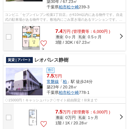
築30年 / 67.23㎡
千葉県
柏市
松ケ崎
239-3
コンビニ「セブンイレブン松葉1丁目店」が410m以内にある物件です。自走
式の駐車場がある物件です。敷地内にごみ置き場のあるマンションです。防
犯対策もバッチリなマンションタイプの...
7.4
万
円
(管理費等：6,000円 )
0ヶ月
0.5ヶ月
敷金
礼金
3階 / 3DK / 67.23㎡
レオパレス静樹
賃貸 | アパート
敷0
7.5
万円
常磐線
「
柏
」駅 徒歩24分
築23年 / 20.28㎡
千葉県
柏市
松ケ崎
778-1
◇15000円！キャッシュバック◇サイト経由限定！8/末まで
7.5
万
円
(管理費等：6,000円 )
0万円
1ヶ月
敷金
礼金
1階 / 1K / 20.28㎡