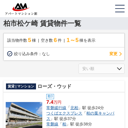
柏市松ケ崎 賃貸物件一覧
5
6
1～5
該当物件数
棟
空き数
件
棟を表示
変更
絞り込み条件：
なし
ローズ・ウッド
賃貸 | マンション
敷0
7.4
万円
常磐緩行線
「
北柏
」駅 徒歩24分
つくばエクスプレス
「
柏の葉キャンパ
ス
」駅 徒歩37分
常磐線
「
柏
」駅 徒歩38分