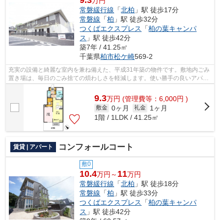
9.3
万円
常磐緩行線
「
北柏
」駅 徒歩17分
常磐線
「
柏
」駅 徒歩32分
つくばエクスプレス
「
柏の葉キャンパ
ス
」駅 徒歩42分
築7年 / 41.25㎡
千葉県
柏市
松ケ崎
569-2
充実の設備と綺麗な室内を兼ね備えた、平成31年築の物件です。敷地内ごみ
置き場は、毎日のごみ捨ての煩わしさを軽減します。使い勝手の良いアパー
トでイチオシの物件です。外観タイル...
9.3
万
円
(管理費等：6,000円 )
0ヶ月
1ヶ月
敷金
礼金
1階 / 1LDK / 41.25㎡
コンフォールコート
賃貸 | アパート
敷0
10.4
11
万円～
万円
常磐緩行線
「
北柏
」駅 徒歩18分
常磐線
「
柏
」駅 徒歩33分
つくばエクスプレス
「
柏の葉キャンパ
ス
」駅 徒歩42分