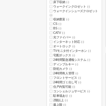
床下収納
(-)
ウォークインクロゼット
(-)
ウォークインシューズクロゼット
(-)
収納豊富
(-)
CS
(-)
BS
(-)
CATV
(-)
光ファイバー
(-)
インターネット対応
(-)
オートロック
(-)
TVモニタ付インターホン
(-)
宅配ボックス
(-)
24時間緊急通報システム
(-)
ディンプルキー
(-)
防犯カメラ
(-)
24時間有人管理
(-)
フロントサービス
(-)
24時間ゴミ出し可
(-)
住戸内覧可能
(-)
コンシェルジュサービス
(-)
駐車場あり
(-)
2階以上
(-)
最上階
(-)