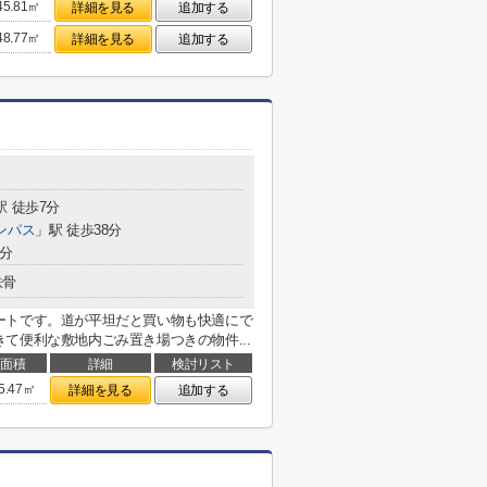
45.81㎡
詳細を見る
追加する
48.77㎡
詳細を見る
追加する
駅 徒歩7分
ンパス
」駅 徒歩38分
5分
鉄骨
ートです。道が平坦だと買い物も快適にで
て便利な敷地内ごみ置き場つきの物件...
面積
詳細
検討リスト
5.47㎡
詳細を見る
追加する