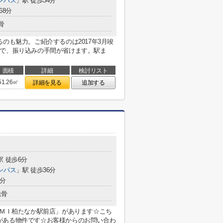
ンパス
」駅 徒歩34分
68分
骨
のも魅力。ご紹介するのは2017年3月竣
いで、振り込みの手間が省けます。駅ま
面積
詳細
検討リスト
51.26㎡
詳細を見る
追加する
駅 徒歩6分
ンパス
」駅 徒歩36分
4分
鉄骨
ＵＭＩ柏たなか駅前店」があります☆こち
がある物件です☆お客様からのお問い合わ