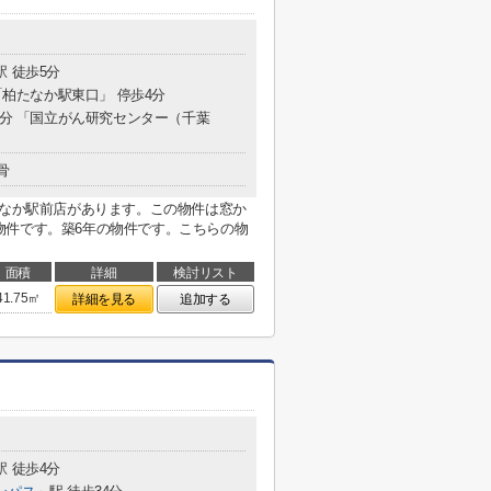
駅 徒歩5分
 「柏たなか駅東口」 停歩4分
2分 「国立がん研究センター（千葉
骨
たなか駅前店があります。この物件は窓か
物件です。築6年の物件です。こちらの物
面積
詳細
検討リスト
41.75㎡
詳細を見る
追加する
駅 徒歩4分