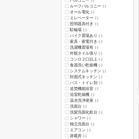
バルコニー
(-)
ルーフバルコニー
(-)
オール電化
(-)
エレベーター
(-)
照明器具付き
(-)
駐輪場
(-)
バイク置場あり
(-)
家具・家電付き
(-)
洗濯機置場有
(-)
外観タイル張り
(-)
コンロ２口以上
(-)
食器洗い乾燥機
(-)
システムキッチン
(-)
対面式キッチン
(-)
バス・トイレ別
(-)
追焚機能浴室
(-)
浴室乾燥機
(-)
温水洗浄便座
(-)
洗面台
(-)
洗髪洗面化粧台
(-)
シャワー
(-)
独立洗面台
(-)
エアコン
(-)
床暖房
(-)