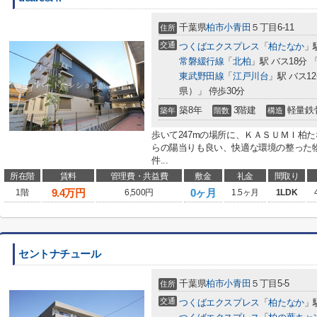
千葉県
柏市
小青田
５丁目6-11
住所
交通
つくばエクスプレス
「
柏たなか
」
常磐緩行線
「
北柏
」駅 バス18分
東武野田線
「
江戸川台
」駅 バス1
県）」 停歩30分
築8年
3階建
軽量鉄
築年
階数
構造
歩いて247mの場所に、ＫＡＳＵＭＩ柏
らの陽当りも良い、快適な環境の整った
件...
所在階
賃料
管理費・共益費
敷金
礼金
間取り
9.4
万円
0ヶ月
1階
6,500円
1.5ヶ月
1LDK
セントナチュール
千葉県
柏市
小青田
５丁目5-5
住所
交通
つくばエクスプレス
「
柏たなか
」