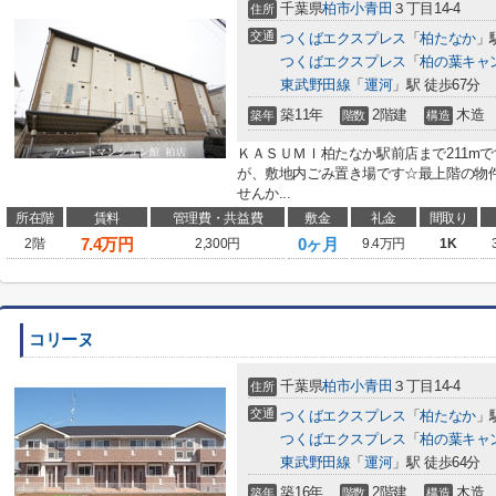
千葉県
柏市
小青田
３丁目14-4
住所
交通
つくばエクスプレス
「
柏たなか
」
つくばエクスプレス
「
柏の葉キャ
東武野田線
「
運河
」駅 徒歩67分
築11年
2階建
木造
築年
階数
構造
ＫＡＳＵＭＩ柏たなか駅前店まで211m
が、敷地内ごみ置き場です☆最上階の物
せんか...
所在階
賃料
管理費・共益費
敷金
礼金
間取り
7.4
万円
0ヶ月
2階
2,300円
9.4万円
1K
コリーヌ
千葉県
柏市
小青田
３丁目14-4
住所
交通
つくばエクスプレス
「
柏たなか
」
つくばエクスプレス
「
柏の葉キャ
東武野田線
「
運河
」駅 徒歩64分
築16年
2階建
木造
築年
階数
構造