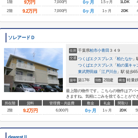
9
万円
0ヶ月
1階
7,000円
1.5ヶ月
1LDK
9.2
万円
0ヶ月
2階
7,000円
1ヶ月
2DK
ソレアードＤ
千葉県
柏市
小青田
３４９
住所
交通
つくばエクスプレス
「
柏たなか
」
つくばエクスプレス
「
柏の葉キャ
東武野田線
「
江戸川台
」駅 徒歩6
築17年
2階建
軽量
築年
階数
構造
最上階の物件です。こちらの物件はアパ
きますね。気軽にごみを捨てることができ
所在階
賃料
管理費・共益費
敷金
礼金
間取り
9.2
万円
0ヶ月
2階
6,000円
1ヶ月
2DK
5
dearestⅡ