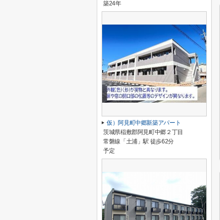
築24年
仮）阿見町中郷新築アパート
茨城県稲敷郡阿見町中郷２丁目
常磐線「土浦」駅 徒歩62分
予定