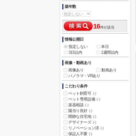
築年数
16
件が該当
情報公開日
指定しない
本日
3日以内
1週間以内
画像・動画あり
画像あり
動画あり
パノラマ・VRあり
こだわり条件
ペット飼育可
(-)
ペット専用設備
(-)
楽器相談
(-)
陽当り良好
(-)
閑静な住宅地
(-)
デザイナーズ
(-)
リノベーション済
(-)
保証人不要
(-)