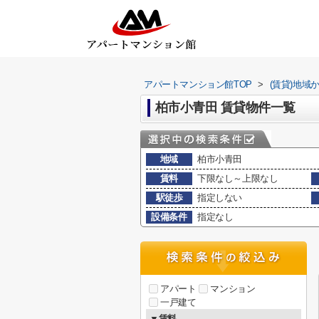
アパートマンション館TOP
>
(賃貸)地域
柏市小青田 賃貸物件一覧
地域
柏市小青田
賃料
下限なし～上限なし
駅徒歩
指定しない
設備条件
指定なし
アパート
マンション
一戸建て
▼賃料