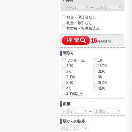
～
敷金・保証金なし
礼金・敷引なし
共益費・管理費込み
16
件が該当
間取り
ワンルーム
1K
1DK
1LDK
2K
2DK
2LDK
3K
3DK
3LDK
4K
4DK
4LDK以上
面積
～
駅からの徒歩