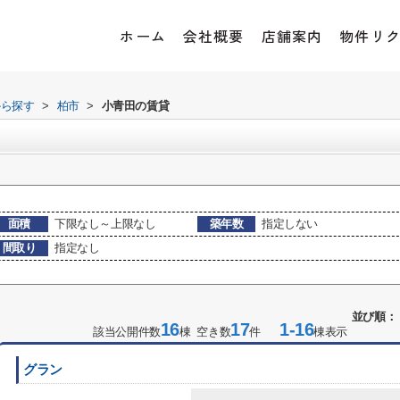
ホーム
会社概要
店舗案内
物件リ
から探す
>
柏市
>
小青田の賃貸
面積
下限なし～上限なし
築年数
指定しない
間取り
指定なし
並び順：
16
17
1-16
該当公開件数
棟 空き数
件
棟表示
グラン