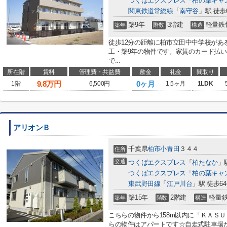
つくばエクスプレス
「
柏の葉キャ
関東鉄道常総線
「
南守谷
」駅 徒歩
築9年
3階建
軽量鉄
築年
階数
構造
徒歩12分の距離に柏市立田中中学校がある
工・築9年の物件です。家賃のカード払
で...
所在階
賃料
管理費・共益費
敷金
礼金
間取り
9.8
万円
0ヶ月
1階
6,500円
1.5ヶ月
1LDK
アリオンＢ
千葉県
柏市
小青田
３４４
住所
交通
つくばエクスプレス
「
柏たなか
」
つくばエクスプレス
「
柏の葉キャ
東武野田線
「
江戸川台
」駅 徒歩6
築15年
2階建
軽量
築年
階数
構造
こちらの物件から158m以内に「ＫＡＳ
らの物件はアパートです☆自走式駐車場