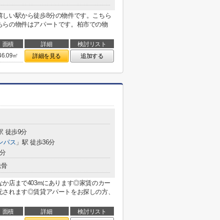
嬉しい駅から徒歩8分の物件です。こちら
ちらの物件はアパートです。柏市での物
面積
詳細
検討リスト
46.09㎡
詳細を見る
追加する
駅 徒歩9分
ンパス
」駅 徒歩36分
1分
鉄骨
か店まで403mにあります◎家賃のカー
元されます◎賃貸アパートをお探しの方、
面積
詳細
検討リスト