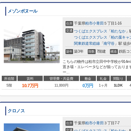
メゾンボヌール
千葉県
柏市
小青田
５丁目1-16
住所
交通
つくばエクスプレス
「
柏たなか
」
つくばエクスプレス
「
柏の葉キャ
関東鉄道常総線
「
南守谷
」駅 徒歩
築3年
7階建
鉄筋コ
築年
階数
構造
こちらの物件は柏市立田中中学校が914
置き場・エレベータなどが揃っておりま
ー...
所在階
賃料
管理費・共益費
敷金
礼金
間取り
10.7
万円
0万円
5階
11,000円
1ヶ月
1LDK
クロノス
千葉県
柏市
小青田
３丁目7-7
住所
交通
つくばエクスプレス
「
柏たなか
」