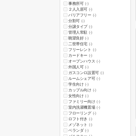
事務所可
(-)
２人入居可
(-)
バリアフリー
(-)
分割可
(-)
分譲タイプ
(-)
管理人常駐
(-)
眺望良好
(-)
二世帯住宅
(-)
フリーレント
(-)
カードキー
(-)
オープンハウス
(-)
外国人可
(-)
ガスコンロ設置可
(-)
ルームシェア可
(-)
学生向け
(-)
カップル向け
(-)
女性向け
(-)
ファミリー向け
(-)
室内洗濯機置場
(-)
フローリング
(-)
ロフト付き
(-)
メゾネット
(-)
ベランダ
(-)