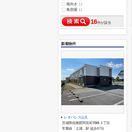
南向き
(-)
角部屋
(-)
16
件が該当
新着物件
レオパレス山久
茨城県稲敷郡阿見町岡崎３丁目
常磐線「土浦」駅 徒歩67分