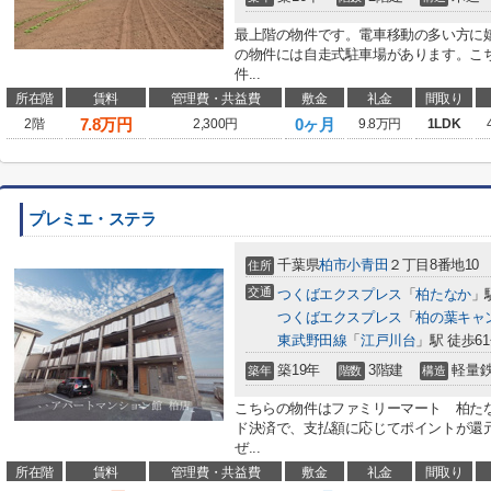
最上階の物件です。電車移動の多い方に
の物件には自走式駐車場があります。こ
件...
所在階
賃料
管理費・共益費
敷金
礼金
間取り
7.8
万円
0ヶ月
2階
2,300円
9.8万円
1LDK
プレミエ・ステラ
千葉県
柏市
小青田
２丁目8番地10
住所
交通
つくばエクスプレス
「
柏たなか
」
つくばエクスプレス
「
柏の葉キャ
東武野田線
「
江戸川台
」駅 徒歩6
築19年
3階建
軽量
築年
階数
構造
こちらの物件はファミリーマート 柏たな
ド決済で、支払額に応じてポイントが還
ぜ...
所在階
賃料
管理費・共益費
敷金
礼金
間取り