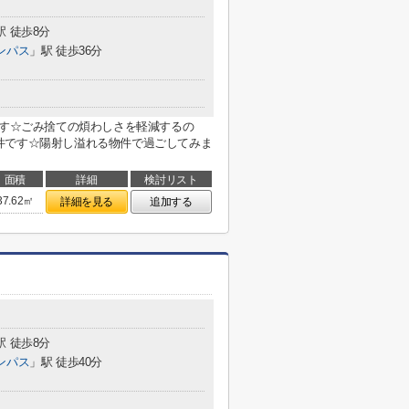
駅 徒歩8分
ンパス
」駅 徒歩36分
です☆ごみ捨ての煩わしさを軽減するの
件です☆陽射し溢れる物件で過ごしてみま
面積
詳細
検討リスト
37.62㎡
詳細を見る
追加する
駅 徒歩8分
ンパス
」駅 徒歩40分