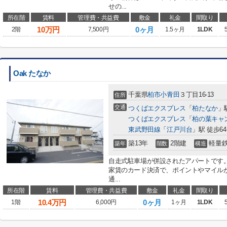
せの...
所在階
賃料
管理費・共益費
敷金
礼金
間取り
10
万円
0ヶ月
2階
7,500円
1.5ヶ月
1LDK
Oak たなか
千葉県
柏市
小青田
３丁目16-13
住所
交通
つくばエクスプレス
「
柏たなか
」
つくばエクスプレス
「
柏の葉キャ
東武野田線
「
江戸川台
」駅 徒歩6
築13年
2階建
軽量
築年
階数
構造
自走式駐車場が併設されたアパートです
家賃のカード決済で、ポイントやマイル
通...
所在階
賃料
管理費・共益費
敷金
礼金
間取り
10.4
万円
0ヶ月
1階
6,000円
1ヶ月
1LDK