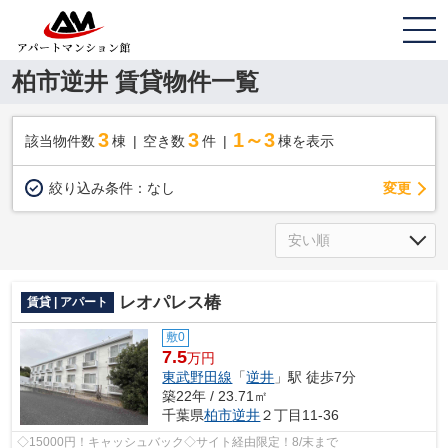
柏市逆井 賃貸物件一覧
3
3
1～3
該当物件数
棟
空き数
件
棟を表示
変更
絞り込み条件：
なし
レオパレス椿
賃貸 | アパート
敷0
7.5
万円
東武野田線
「
逆井
」駅 徒歩7分
築22年 / 23.71㎡
千葉県
柏市
逆井
２丁目11-36
◇15000円！キャッシュバック◇サイト経由限定！8/末まで