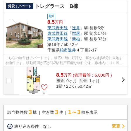
トレグラース B棟
賃貸 | アパート
敷0
8.5
万円
東武野田線
「
逆井
」駅 徒歩6分
東武野田線
「
増尾
」駅 徒歩17分
東武野田線
「
新柏
」駅 徒歩32分
築18年 / 50.42㎡
千葉県
柏市
逆井
４丁目2-17
こちらの物件はアパートです。幅広い層に好評な、駅から徒歩6分に立地す
る物件です。移動範囲が広がる2駅利用可能な物件です。敷地内にゴミ置き
場を備えているので敷地外に出る必要が...
8.5
万
円
(管理費等：5,000円 )
0ヶ月
1ヶ月
敷金
礼金
1階 / 2DK / 50.42㎡
3
3
1～3
該当物件数
棟
空き数
件
棟を表示
変更
絞り込み条件：
なし