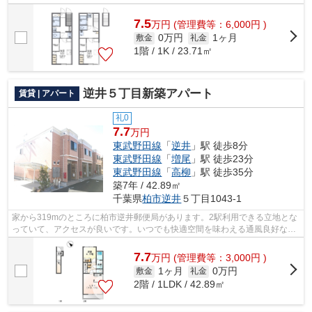
7.5
万
円
(管理費等：6,000円 )
0万円
1ヶ月
敷金
礼金
1階 / 1K / 23.71㎡
逆井５丁目新築アパート
賃貸 | アパート
礼0
7.7
万円
東武野田線
「
逆井
」駅 徒歩8分
東武野田線
「
増尾
」駅 徒歩23分
東武野田線
「
高柳
」駅 徒歩35分
築7年 / 42.89㎡
千葉県
柏市
逆井
５丁目1043-1
家から319mのところに柏市逆井郵便局があります。2駅利用できる立地とな
っていて、アクセスが良いです。いつでも快適空間を味わえる通風良好な気
持ちよいアパート。最上階の物件です。...
7.7
万
円
(管理費等：3,000円 )
1ヶ月
0万円
敷金
礼金
2階 / 1LDK / 42.89㎡