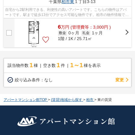
千葉県
柏市
東
１丁目3-13
自宅から2駅利用できる、利便性の高いアパートです。こちらの物件はアパ
ートです。駅まで徒歩13分でアクセス可能な物件です。柏市の物件情報でお
好みの物件を見つけら、04-7167-1222か...
6
万
円
(管理費等：3,000円 )
0ヶ月
1ヶ月
敷金
礼金
1階 / 1K / 25.71㎡
1
1
1～1
該当物件数
棟
空き数
件
棟を表示
変更
絞り込み条件：
なし
アパートマンション館TOP
>
(賃貸)地域から探す
>
柏市
>
東の賃貸