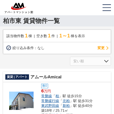
柏市東 賃貸物件一覧
1
1
1～1
該当物件数
棟
空き数
件
棟を表示
変更
絞り込み条件：
なし
アムールAmical
賃貸 | アパート
敷0
6
万円
常磐線
「
柏
」駅 徒歩15分
常磐緩行線
「
北柏
」駅 徒歩31分
東武野田線
「
新柏
」駅 徒歩40分
築18年 / 25.71㎡