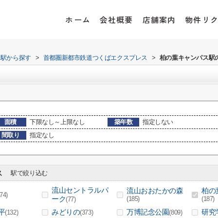
ホーム
会社概要
店舗案内
物件リ
・駅から探す
>
首都圏新都市鉄道つくばエクスプレス
>
柏の葉キャンパス駅
面積
下限なし～上限なし
築年数
指定しない
間取り
指定なし
ス
駅で絞り込む
流山セントラルパ
流山おおたかの森
柏の
(74)
ーク
(185)
(187)
(77)
平
みどりの
万博記念公園
研究
(132)
(373)
(809)