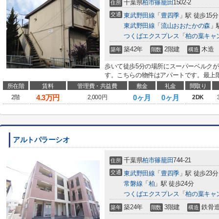
千葉県
柏市
篠籠田
1502-2
住所
交通
東武野田線
「
豊四季
」駅 徒歩15分
東武野田線
「
流山おおたかの森
」
つくばエクスプレス
「
柏の葉キャ
築42年
2階建
木造
築年
階数
構造
歩いて徒歩5分の場所にスーパーベルクが
す。こちらの物件はアパートです。最上階
所在階
賃料
管理費・共益費
敷金
礼金
間取り
4.3
万円
0ヶ月
0ヶ月
2階
2,000円
2DK
アルトパラーシオ
千葉県
柏市
篠籠田
744-21
住所
交通
東武野田線
「
豊四季
」駅 徒歩23分
常磐線
「
柏
」駅 徒歩24分
つくばエクスプレス
「
柏の葉キャ
築24年
3階建
鉄骨
築年
階数
構造