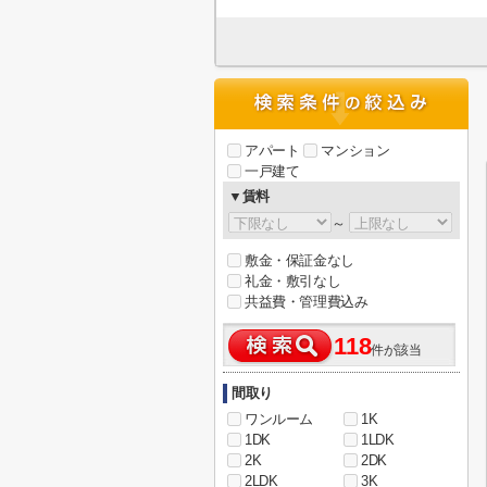
アパート
マンション
一戸建て
▼賃料
～
敷金・保証金なし
礼金・敷引なし
共益費・管理費込み
118
件が該当
間取り
ワンルーム
1K
1DK
1LDK
2K
2DK
2LDK
3K