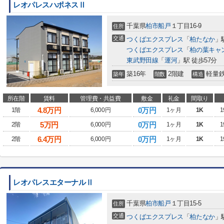
レオパレスハポネスⅡ
千葉県
柏市
船戸
１丁目16-9
住所
交通
つくばエクスプレス
「
柏たなか
」
つくばエクスプレス
「
柏の葉キャ
東武野田線
「
運河
」駅 徒歩57分
築16年
2階建
軽量
築年
階数
構造
所在階
賃料
管理費・共益費
敷金
礼金
間取り
4.8
万円
0万円
1階
6,000円
1ヶ月
1K
1
5
万円
0万円
2階
6,000円
1ヶ月
1K
1
6.4
万円
0万円
2階
6,000円
1ヶ月
1K
1
レオパレスエターナルⅡ
千葉県
柏市
船戸
１丁目15-5
住所
交通
つくばエクスプレス
「
柏たなか
」