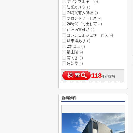
ディンプルキー
(-)
防犯カメラ
(-)
24時間有人管理
(-)
フロントサービス
(-)
24時間ゴミ出し可
(-)
住戸内覧可能
(-)
コンシェルジュサービス
(-)
駐車場あり
(-)
2階以上
(-)
最上階
(-)
南向き
(-)
角部屋
(-)
118
件が該当
新着物件