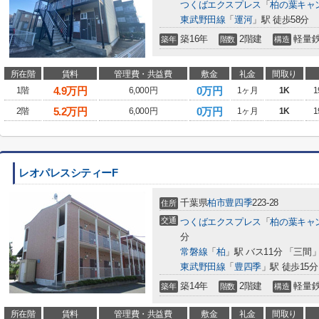
つくばエクスプレス
「
柏の葉キャ
東武野田線
「
運河
」駅 徒歩58分
築16年
2階建
軽量
築年
階数
構造
所在階
賃料
管理費・共益費
敷金
礼金
間取り
4.9
万円
0万円
1階
6,000円
1ヶ月
1K
1
5.2
万円
0万円
2階
6,000円
1ヶ月
1K
1
レオパレスシティーF
千葉県
柏市
豊四季
223-28
住所
交通
つくばエクスプレス
「
柏の葉キャ
分
常磐線
「
柏
」駅 バス11分 「三間」
東武野田線
「
豊四季
」駅 徒歩15分
築14年
2階建
軽量
築年
階数
構造
所在階
賃料
管理費・共益費
敷金
礼金
間取り