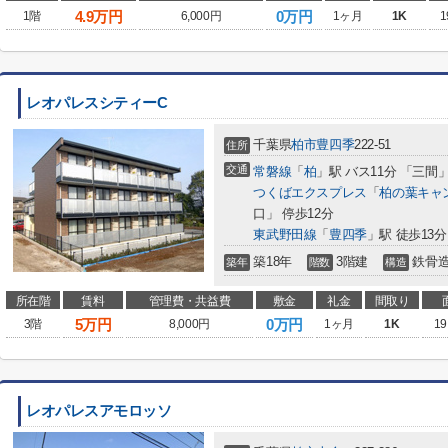
4.9
万円
0万円
1階
6,000円
1ヶ月
1K
1
レオパレスシティーC
千葉県
柏市
豊四季
222-51
住所
交通
常磐線
「
柏
」駅 バス11分 「三間」
つくばエクスプレス
「
柏の葉キャ
口」 停歩12分
東武野田線
「
豊四季
」駅 徒歩13分
築18年
3階建
鉄骨
築年
階数
構造
所在階
賃料
管理費・共益費
敷金
礼金
間取り
5
万円
0万円
3階
8,000円
1ヶ月
1K
19
レオパレスアモロッソ