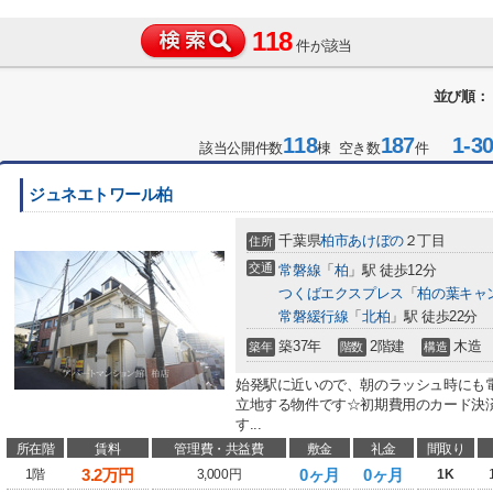
118
件が該当
並び順：
118
187
1-3
該当公開件数
棟 空き数
件
ジュネエトワール柏
千葉県
柏市
あけぼの
２丁目
住所
交通
常磐線
「
柏
」駅 徒歩12分
つくばエクスプレス
「
柏の葉キャ
常磐緩行線
「
北柏
」駅 徒歩22分
築37年
2階建
木造
築年
階数
構造
始発駅に近いので、朝のラッシュ時にも電
立地する物件です☆初期費用のカード決
す...
所在階
賃料
管理費・共益費
敷金
礼金
間取り
3.2
万円
0ヶ月
0ヶ月
1階
3,000円
1K