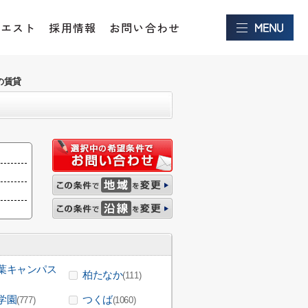
クエスト
採用情報
お問い合わせ
の賃貸
葉キャンパス
柏たなか
(111)
学園
つくば
(777)
(1060)