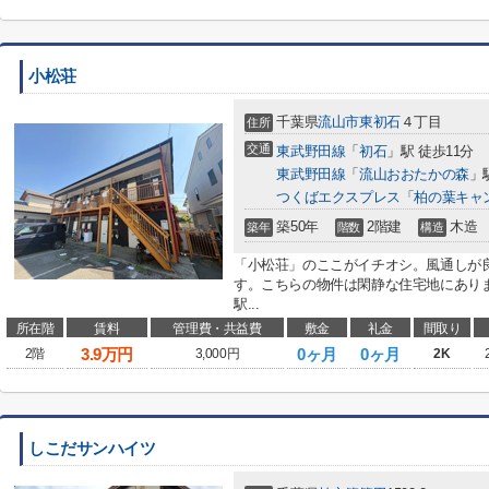
小松荘
千葉県
流山市
東初石
４丁目
住所
交通
東武野田線
「
初石
」駅 徒歩11分
東武野田線
「
流山おおたかの森
」
つくばエクスプレス
「
柏の葉キャ
築50年
2階建
木造
築年
階数
構造
「小松荘」のここがイチオシ。風通しが
す。こちらの物件は閑静な住宅地にあり
駅...
所在階
賃料
管理費・共益費
敷金
礼金
間取り
3.9
万円
0ヶ月
0ヶ月
2階
3,000円
2K
しこだサンハイツ