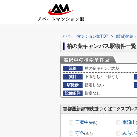
アパートマンション館TOP
>
(賃貸)路線
柏の葉キャンパス駅物件一覧
沿線
柏の葉キャンパス駅
賃料
下限なし～上限なし
駅徒歩
指定しない
設備条件
指定なし
首都圏新都市鉄道つくばエクスプレ
三郷中央
南流山
(8)
守谷
みらい
(204)