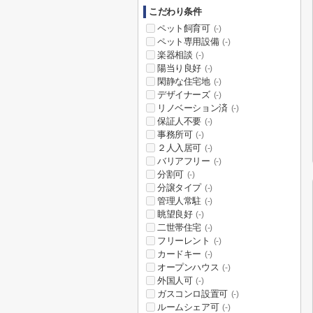
こだわり条件
ペット飼育可
(-)
ペット専用設備
(-)
楽器相談
(-)
陽当り良好
(-)
閑静な住宅地
(-)
デザイナーズ
(-)
リノベーション済
(-)
保証人不要
(-)
事務所可
(-)
２人入居可
(-)
バリアフリー
(-)
分割可
(-)
分譲タイプ
(-)
管理人常駐
(-)
眺望良好
(-)
二世帯住宅
(-)
フリーレント
(-)
カードキー
(-)
オープンハウス
(-)
外国人可
(-)
ガスコンロ設置可
(-)
ルームシェア可
(-)