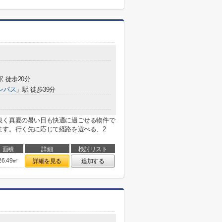
駅 徒歩20分
ンパス
」駅 徒歩39分
良く真夏の暑い日も快適に過ごせる物件で
ます。行く先に応じて経路を選べる、2
面積
詳細
検討リスト
26.49㎡
詳細を見る
追加する