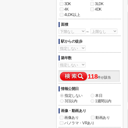
3DK
3LDK
4K
4DK
4LDK以上
面積
～
駅からの徒歩
築年数
118
件が該当
情報公開日
指定しない
本日
3日以内
1週間以内
画像・動画あり
画像あり
動画あり
パノラマ・VRあり