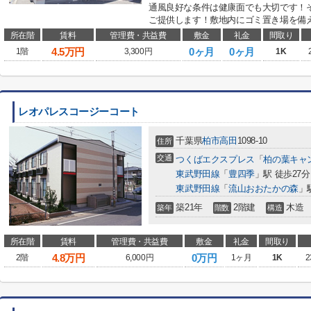
通風良好な条件は健康面でも大切です！
ご提供します！敷地内にゴミ置き場を備え
所在階
賃料
管理費・共益費
敷金
礼金
間取り
4.5
万円
0ヶ月
0ヶ月
1階
3,300円
1K
レオパレスコージーコート
千葉県
柏市
高田
1098-10
住所
交通
つくばエクスプレス
「
柏の葉キャ
東武野田線
「
豊四季
」駅 徒歩27分
東武野田線
「
流山おおたかの森
」
築21年
2階建
木造
築年
階数
構造
所在階
賃料
管理費・共益費
敷金
礼金
間取り
4.8
万円
0万円
2階
6,000円
1ヶ月
1K
2