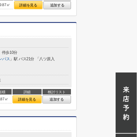
9.87㎡
詳細を見る
追加する
 停歩10分
ンパス
」駅 バス21分 「八ツ原入
造
面積
詳細
検討リスト
.87㎡
詳細を見る
追加する