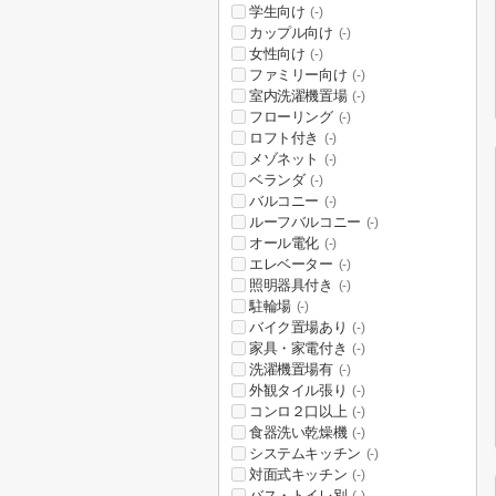
学生向け
(-)
カップル向け
(-)
女性向け
(-)
ファミリー向け
(-)
室内洗濯機置場
(-)
フローリング
(-)
ロフト付き
(-)
メゾネット
(-)
ベランダ
(-)
バルコニー
(-)
ルーフバルコニー
(-)
オール電化
(-)
エレベーター
(-)
照明器具付き
(-)
駐輪場
(-)
バイク置場あり
(-)
家具・家電付き
(-)
洗濯機置場有
(-)
外観タイル張り
(-)
コンロ２口以上
(-)
食器洗い乾燥機
(-)
システムキッチン
(-)
対面式キッチン
(-)
バス・トイレ別