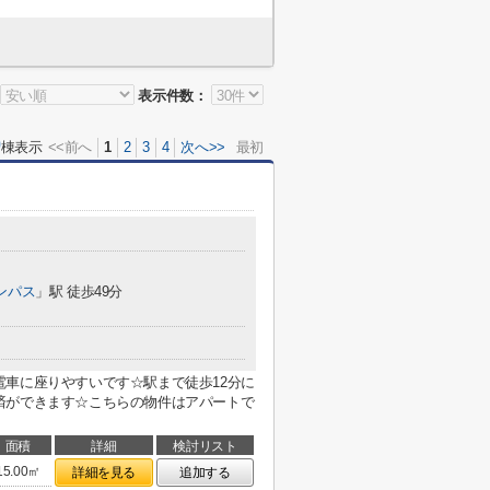
表示件数：
0
棟表示
<<前へ
1
2
3
4
次へ>>
最初
ンパス
」駅 徒歩49分
車に座りやすいです☆駅まで徒歩12分に
済ができます☆こちらの物件はアパートで
面積
詳細
検討リスト
15.00㎡
詳細を見る
追加する