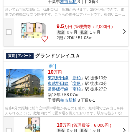
千葉県
柏市
新柏
３丁目3番8
歩いて274mの場所に、KEIHOKU 新柏があります。2駅利用ができて、電
車での移動に役立つ物件です。こちらの物件はアパートです。根強いニーズ
を誇る駅近の物件となり、徒歩9分に駅があ...
9.5
万
円
(管理費等：2,000円 )
0ヶ月
1ヶ月
敷金
礼金
2階 / 2DK / 51.03㎡
グランドソレイユＡ
賃貸 | アパート
敷0
10
万円
東武野田線
「
新柏
」駅 徒歩10分
東武野田線
「
増尾
」駅 徒歩20分
常磐緩行線
「
南柏
」駅 徒歩27分
築18年 / 58.07㎡
千葉県
柏市
新柏
３丁目6-1
徒歩6分の距離に柏市立中原中学校があるのも魅力。短時間でごみ出しを終
えられるように、敷地内にゴミ置き場を備えております。駅から徒歩10分の
物件で、アクセス良好です。こちらの物...
10
万
円
(管理費等：6,000円 )
0ヶ月
1ヶ月
敷金
礼金