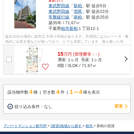
万円
東武野田線
「
新柏
」駅 徒歩5分
東武野田線
「
増尾
」駅 徒歩22分
常磐緩行線
「
南柏
」駅 徒歩25分
築35年 / 71.67㎡
千葉県
柏市
新柏
１丁目12-1
徒歩10分の場所に柏市立 中原小学校があります。共用部にはエレベータ・敷
地内ごみ置き場などが揃っており、とても充実しています。落ち着いた街並
みにフィットする外観タイルの物件。...
15
万
円
(管理費等：- )
1ヶ月
1ヶ月
敷金
礼金
8階 / 3LDK / 71.67㎡
4
4
1～4
該当物件数
棟
空き数
件
棟を表示
変更
絞り込み条件：
なし
アパートマンション館TOP
>
(賃貸)地域から探す
>
柏市
>
新柏の賃貸