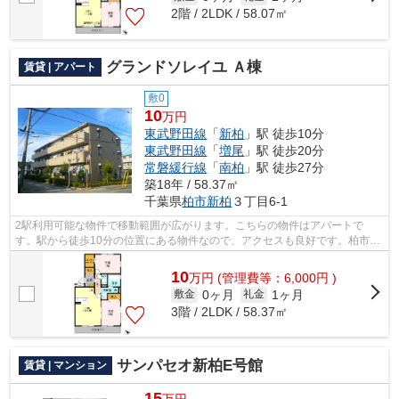
2階 / 2LDK / 58.07㎡
グランドソレイユ Ａ棟
賃貸 | アパート
敷0
10
万円
東武野田線
「
新柏
」駅 徒歩10分
東武野田線
「
増尾
」駅 徒歩20分
常磐緩行線
「
南柏
」駅 徒歩27分
築18年 / 58.37㎡
千葉県
柏市
新柏
３丁目6-1
2駅利用可能な物件で移動範囲が広がります。こちらの物件はアパートで
す。駅から徒歩10分の位置にある物件なので、アクセスも良好です。柏市エ
リアの賃貸情報がアパートマンション館 ...
10
万
円
(管理費等：6,000円 )
0ヶ月
1ヶ月
敷金
礼金
3階 / 2LDK / 58.37㎡
サンパセオ新柏E号館
賃貸 | マンション
15