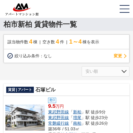
柏市新柏 賃貸物件一覧
4
4
1～4
該当物件数
棟
空き数
件
棟を表示
変更
絞り込み条件：
なし
石塚ビル
賃貸 | アパート
敷0
9.5
万円
東武野田線
「
新柏
」駅 徒歩9分
東武野田線
「
増尾
」駅 徒歩23分
常磐緩行線
「
南柏
」駅 徒歩26分
築36年 / 51.03㎡