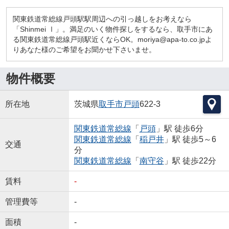
関東鉄道常総線戸頭駅駅周辺への引っ越しをお考えなら
「Shinmei Ⅰ」。満足のいく物件探しをするなら、取手市にあ
る関東鉄道常総線戸頭駅近くならOK。moriya@apa-to.co.jpよ
りあなた様のご希望をお聞かせ下さいませ。
物件概要
所在地
茨城県
取手市
戸頭
622-3
関東鉄道常総線
「
戸頭
」駅 徒歩6分
関東鉄道常総線
「
稲戸井
」駅 徒歩5～6
交通
分
関東鉄道常総線
「
南守谷
」駅 徒歩22分
賃料
-
管理費等
-
面積
-