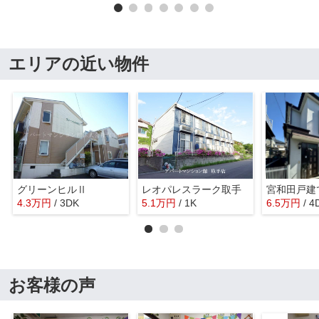
エリアの近い物件
グリーンヒルⅡ
レオパレスラーク取手
宮和田戸建
4.3
万
円
/ 3DK
5.1
万
円
/ 1K
6.5
万
円
/ 4
お客様の声