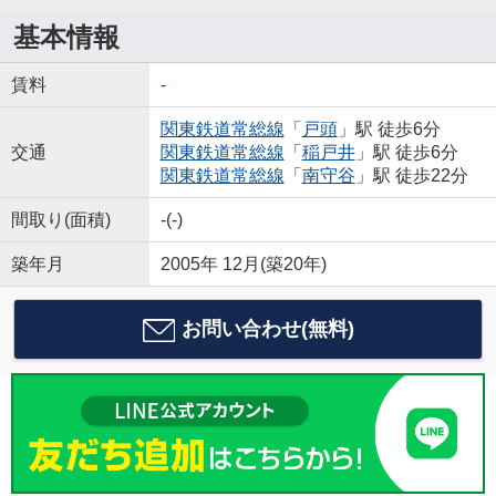
基本情報
賃料
-
関東鉄道常総線
「
戸頭
」駅 徒歩6分
交通
関東鉄道常総線
「
稲戸井
」駅 徒歩6分
関東鉄道常総線
「
南守谷
」駅 徒歩22分
間取り(面積)
-(-)
築年月
2005年 12月(築20年)
お問い合わせ(無料)