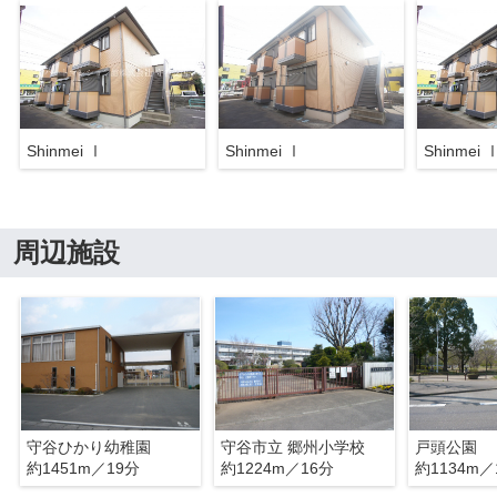
Shinmei Ⅰ
Shinmei Ⅰ
Shinmei 
周辺施設
守谷ひかり幼稚園
守谷市立 郷州小学校
戸頭公園
約1451m／19分
約1224m／16分
約1134m／