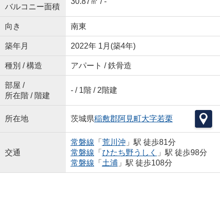
30.87㎡ / -
バルコニー面積
向き
南東
築年月
2022年 1月(築4年)
種別 / 構造
アパート / 鉄骨造
部屋 /
- / 1階 / 2階建
所在階 / 階建
所在地
茨城県
稲敷郡阿見町
大字若栗
常磐線
「
荒川沖
」駅 徒歩81分
交通
常磐線
「
ひたち野うしく
」駅 徒歩98分
常磐線
「
土浦
」駅 徒歩108分