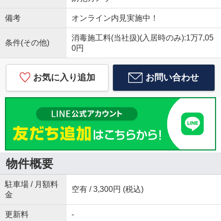
備考
オンライン内見実施中！
消毒施工料(当社扱)(入居時のみ):1万7,05
条件(その他)
0円
お気に入り追加
お問い合わせ
物件概要
駐車場 / 月額料
空有 / 3,300円 (税込)
金
更新料
-