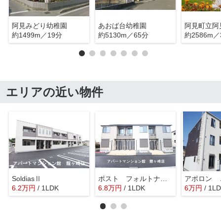
阿見みどり幼稚園
あおば台幼稚園
約1499m／19分
約5130m／65分
約2586m／
エリアの近い物件
SoldiasⅡ
ポスト フォルトナートＡ
アポロン 
6.2
万
円
/ 1LDK
6.8
万
円
/ 1LDK
6
万
円
/ 1L