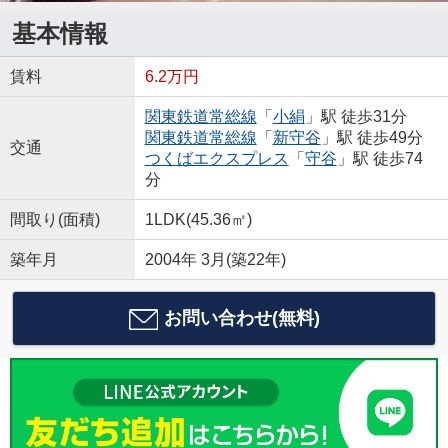
基本情報
賃料
6.2万円
関東鉄道常総線
「
小絹
」駅 徒歩31分
関東鉄道常総線
「
新守谷
」駅 徒歩49分
交通
つくばエクスプレス
「
守谷
」駅 徒歩74
分
間取り(面積)
1LDK(45.36㎡)
築年月
2004年 3月(築22年)
お問い合わせ(無料)