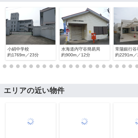
小絹中学校
水海道内守谷簡易局
常陽銀行谷
約1769m／23分
約900m／12分
約2291m／
エリアの近い物件