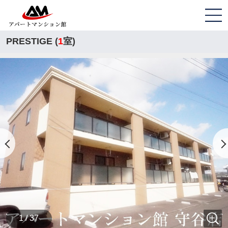
PRESTIGE (
1
室)
1 / 37