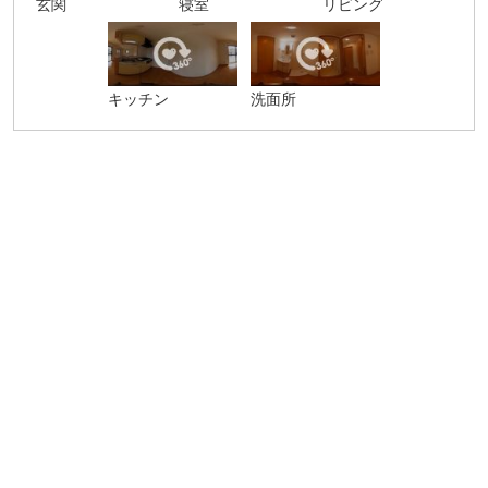
玄関
寝室
リビング
キッチン
洗面所