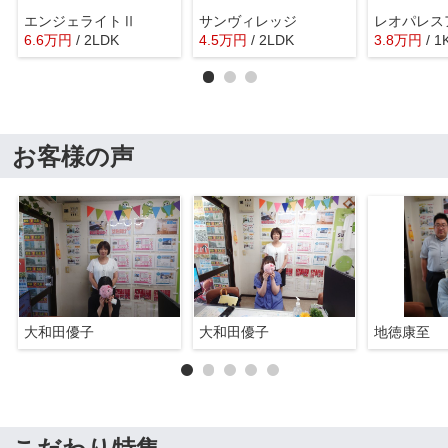
エンジェライトⅡ
サンヴィレッジ
6.6
万
円
/ 2LDK
4.5
万
円
/ 2LDK
3.8
万
円
/ 1
お客様の声
大和田優子
大和田優子
地徳康至