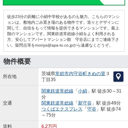
徒歩23分の距離に小絹中学校があるのも魅力。こちらのマンシ
ョンは、敷地内ごみ置き場のある物件です。造りとデザインに
関して、自信をもって情報を提供できるマンションです。最上
階のマンションです。関東鉄道常総線小絹をよく利用される
方、安心してアパートマンション館 守谷店にまでご連絡下さ
い。疑問点等をmoriya@apa-to.co.jpから遠慮なくどうぞ。
物件概要
茨城県
常総市
内守谷町きぬの里
３
所在地
丁目35
関東鉄道常総線
「
小絹
」駅 徒歩30～31
分
交通
関東鉄道常総線
「
新守谷
」駅 徒歩49分
つくばエクスプレス
「
守谷
」駅 徒歩74
～75分
賃料
6.2万円