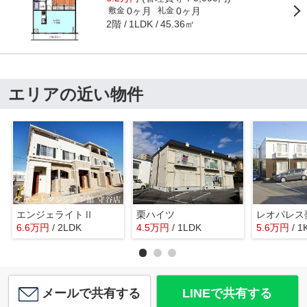
0ヶ月
0ヶ月
敷金
礼金
2階
45.36㎡
1LDK
エリアの近い物件
エンジェライトⅡ
栗ハイツ
レオパレス
6.6
万
円
/ 2LDK
4.5
万
円
/ 1LDK
5.6
万
円
/ 1
メールで共有する
LINEで共有する