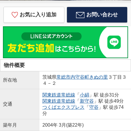
お気に入り追加
お問い合わせ
物件概要
茨城県
常総市
内守谷町きぬの里
３丁目３
所在地
４－２
関東鉄道常総線
「
小絹
」駅 徒歩31分
関東鉄道常総線
「
新守谷
」駅 徒歩49分
交通
つくばエクスプレス
「
守谷
」駅 徒歩74
分
築年月
2004年 3月(築22年)