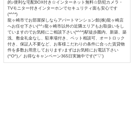
的♪便利な宅配BOX付き☆インターネット無料☆防犯カメラ・
TVモニター付きインターホンでセキュリティ面も安心です
(*^^*)
龍ヶ崎市でお部屋探しならアパートマンション館(株)龍ヶ崎店
へお任せ下さい(^^♪龍ヶ崎市以外の近隣エリアもお取扱いをし
ていますのでお気軽にご相談下さい(*^^*)駅徒歩圏内、新築、築
浅、敷金礼金なし、駐車場付き、ペット相談可、オートロック
付き、保証人不要など、お客様こだわりの条件に合った賃貸物
件を多数お用意しております♪まずはお気軽にお電話下さい
(^O^)／ お得なキャンペーン365日実施中です(*’▽’)