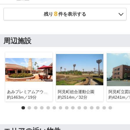
8
残り
件を表示する
周辺施設
あみプレミアムアウトレット
阿見町総合運動公園
阿見町立図
約1463m／19分
約2514m／32分
約4241m／