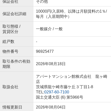
保証会社
その他
10000円/入居時、以降は月額賃料の1％/
保証会社詳細
毎月（入居期間中）
取引態様 /
一般媒介 / 一般
賃貸区分
総戸数
-
物件番号
96925477
取引条件の有効
2026年08月18日
期限
アパートマンション館株式会社 龍ヶ崎
店
取扱会社
茨城県龍ケ崎市藤ケ丘３丁目1-8
TEL:
0297-60-7100
国土交通大臣 (6) 第5966号
情報更新日
2026年08月04日