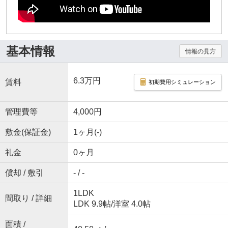
基本情報
情報の見方
6.3万円
賃料
初期費用シミュレーション
管理費等
4,000円
敷金(保証金)
1ヶ月(-)
礼金
0ヶ月
償却 / 敷引
- / -
1LDK
間取り / 詳細
LDK 9.9帖
/
洋室 4.0帖
面積 /