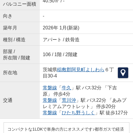
40.50㎡ / -
バルコニー面積
向き
-
築年月
2026年 1月(新築)
種別 / 構造
アパート / 鉄骨造
部屋 /
106 / 1階 / 2階建
所在階 / 階建
茨城県
稲敷郡阿見町
よしわら
６丁
所在地
目30-4
常磐線
「
牛久
」駅 バス32分 「下吉
原」 停歩4分
交通
常磐線
「
荒川沖
」駅 バス22分 「あみプ
レミアムアウトレット」 停歩20分
常磐線
「
ひたち野うしく
」駅 徒歩127分
コンパクトな1LDKで単身の方にオススメです♪都市ガスで経済