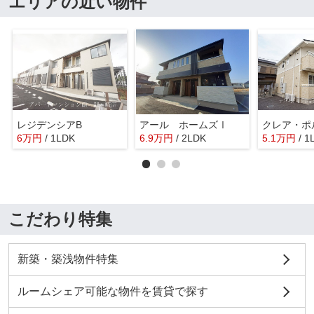
エリアの近い物件
レジデンシアB
アール ホームズⅠ
クレア・ポ
6
万
円
/ 1LDK
6.9
万
円
/ 2LDK
5.1
万
円
/ 1
こだわり特集
新築・築浅物件特集
ルームシェア可能な物件を賃貸で探す