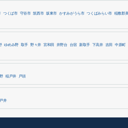
市
つくば市
守谷市
筑西市
坂東市
かすみがうら市
つくばみらい市
稲敷郡
野
ゆめみ野
取手
野々井
宮和田
井野台
台宿
新取手
下高井
吉田
中原町
野
稲戸井
戸頭
戸井