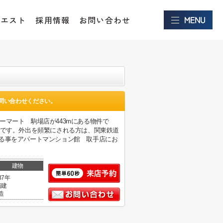
クエスト
採用情報
お問い合わせ
問い合わせください。
ーマート 駒場店が443mにある物件で
件です。外出を頻繁にされる方は、関東鉄道
ら気になる事をアパートマンション館 取手店にお
建物
37年
階建
造