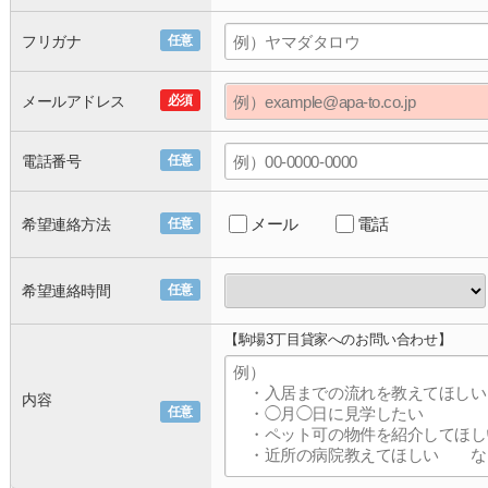
フリガナ
任意
メールアドレス
必須
電話番号
任意
メール
電話
希望連絡方法
任意
希望連絡時間
任意
【駒場3丁目貸家へのお問い合わせ】
内容
任意