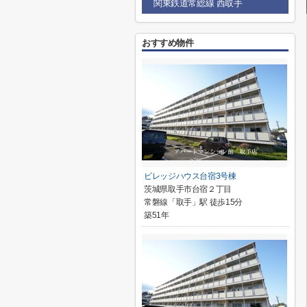
関東鉄道常総線 西取手
おすすめ物件
ビレッジハウス台宿3号棟
茨城県取手市台宿２丁目
常磐線「取手」駅 徒歩15分
築51年