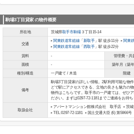
駒場3丁目貸家
の物件概要
所在地
茨城県
取手市
駒場
３丁目15-14
関東鉄道常総線
「
新取手
」駅 徒歩11分
関東
交通
関東鉄道常総線
「
西取手
」駅 徒歩22分
賃料
-
管理費・共
面積
-
築年月（築
種別/構造
一戸建て / 木造
階建
駒場3丁目貸家の詳しい情報。2駅利用可能な物件
どで駅にアクセスできる、立地の良さも魅力の物
備考
物件はこちらです。取手市の一戸建ては、ぜひア
ださい。まずは0297-72-1181までご連絡をお
アパートマンション館株式会社 取手店
茨城
取扱会社
TEL:0297-72-1181
国土交通大臣 (6) 第5966号