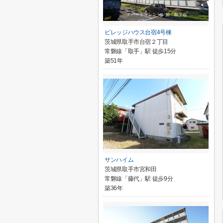
ビレッジハウス台宿4号棟
茨城県取手市台宿２丁目
常磐線「取手」駅 徒歩15分
築51年
サンハイム
茨城県取手市宮和田
常磐線「藤代」駅 徒歩9分
築36年