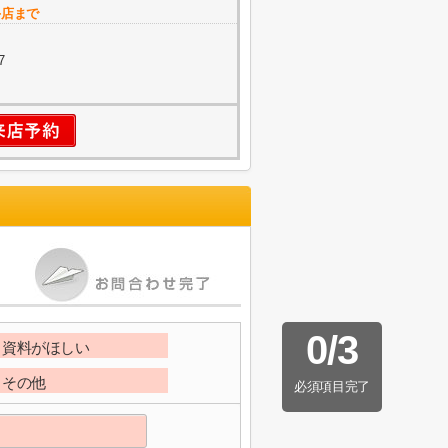
手店まで
7
0
/
3
資料がほしい
その他
必須項目完了