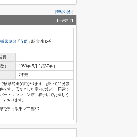
情報の見方
【一戸建て】
鉄道常総線
「
寺原
」駅 徒歩12分
益費
-
年数）
1989年 5月 ( 築37年 )
2階建
で移動範囲が広がります。歩いて11分ほ
件です。広々とした室内のある一戸建て
パートマンション館 取手店でお探しく
待ちしております。
県取手市取手２丁目2-7