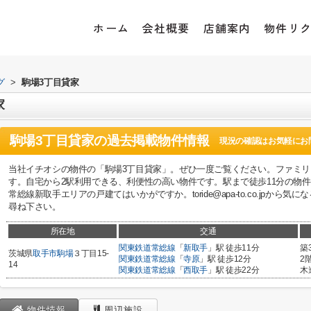
ホーム
会社概要
店舗案内
物件リ
グ
>
駒場3丁目貸家
家
駒場3丁目貸家
の過去掲載物件情報
現況の確認はお気軽にお
当社イチオシの物件の「駒場3丁目貸家」。ぜひ一度ご覧ください。ファミリ
す。自宅から2駅利用できる、利便性の高い物件です。駅まで徒歩11分の物
常総線新取手エリアの戸建てはいかがですか。toride@apa-to.co.jpか
尋ね下さい。
所在地
交通
関東鉄道常総線
「
新取手
」駅 徒歩11分
築
茨城県
取手市
駒場
３丁目15-
関東鉄道常総線
「
寺原
」駅 徒歩12分
2
14
関東鉄道常総線
「
西取手
」駅 徒歩22分
木
物件情報
周辺施設