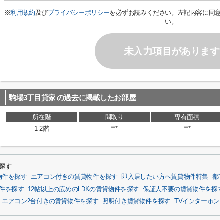
※
利用規約
及び
プライバシーポリシー
を必ずお読みください。左記内容に同
い。
未入力項目があります
駒場3丁目貸家
の過去に掲載したお部屋
所在階
間取り
専有面積
1-2階
***
***
探す
物件を探す
エアコン付きの賃貸物件を探す
即入居したい方へ賃貸物件特集
都
物件を探す
12帖以上の広めのLDKの賃貸物件を探す
保証人不要の賃貸物件を探
エアコン2台付きの賃貸物件を探す
照明付き賃貸物件を探す
TVインターホ