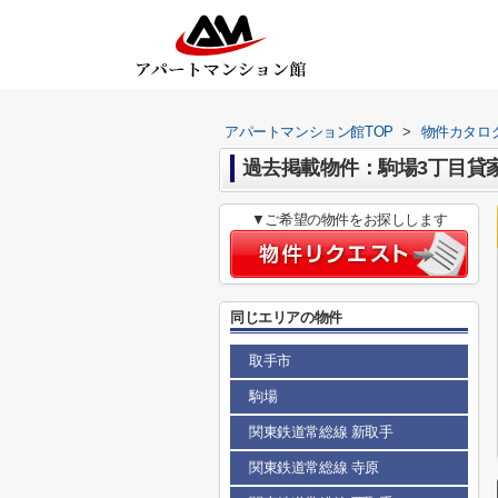
アパートマンション館TOP
>
物件カタロ
過去掲載物件：駒場3丁目貸
▼ご希望の物件をお探しします
同じエリアの物件
取手市
駒場
関東鉄道常総線 新取手
関東鉄道常総線 寺原