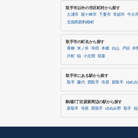
取手市以外の市区町村から探す
土浦市
龍ケ崎市
下妻市
常総市
牛久
北相馬郡利根町
取手市の町名から探す
青柳
米ノ井
寺田
本郷
白山
戸頭
井
片町
稲
小文間
双葉
取手市にある駅から探す
取手
藤代
西取手
寺原
新取手
ゆめみ
駒場3丁目貸家周辺の駅から探す
新取手
寺原
西取手
ゆめみ野
取手
稲