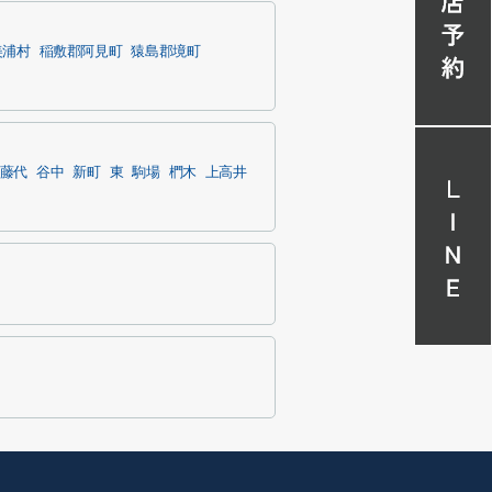
美浦村
稲敷郡阿見町
猿島郡境町
藤代
谷中
新町
東
駒場
椚木
上高井