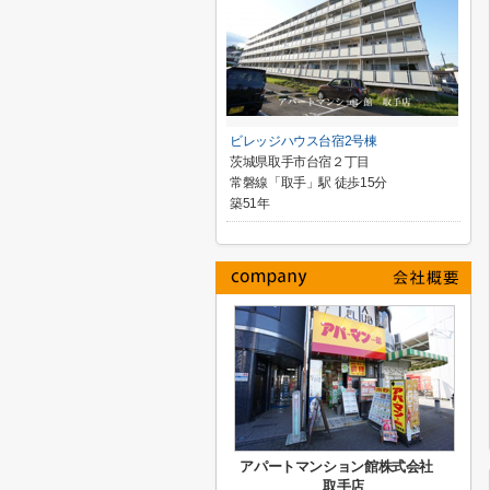
ビレッジハウス台宿2号棟
茨城県取手市台宿２丁目
常磐線「取手」駅 徒歩15分
築51年
アパートマンション館株式会社
取手店